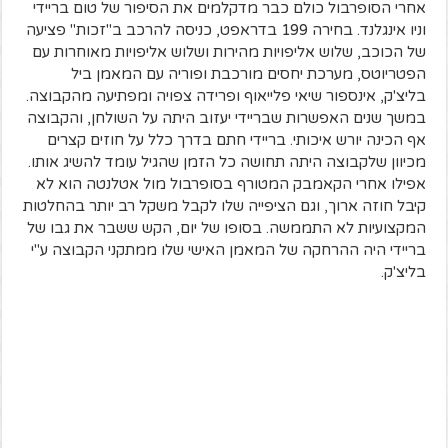
אחרי הסופרבול כולם כבר מדקלמים את הסיפור של טום בריידי
וניו אינגלנד. בחירה 199 בדראפט, כניסה להרכב ב"זכות" פציעה
של הכוכב, שלוש אליפויות מהירות ושלוש אליפויות מאוחרות עם
הפטריוטס, מערכת יחסים מורכבת ופוריה עם המאמן ביל
בליצ'ק, אינספור שיאי פלייאוף ופרידה צפויה ומפתיעה מהקבוצה.
במשך שנים האפשרות שבריידי יעזוב היתה על השולחן, והקבוצה
אף הכינה יורש איכותי. בריידי חתם בדרך כלל על חוזים קצרים
מכיוון שלקבוצה היתה תחושה כל הזמן שהגיל עומד להשיג אותו.
אפילו אחרי הקאמבק המטורף בסופרבול מול אטלנטה הוא לא
קיבל חוזה ארוך, וגם הציפייה שלו לקבל משקל רב יותר בהחלטות
המקצועיות לא התממשה. בסופו של יום, הקש ששבר את גבו של
בריידי היה ההרחקה של המאמן האישי שלו ממתקני הקבוצה ע"י
בליצ'ק.