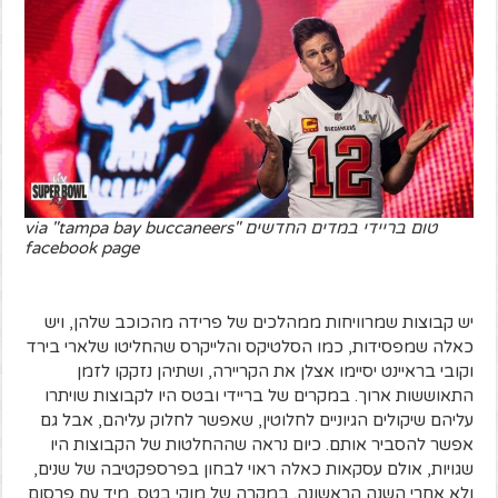
טום בריידי במדים החדשים via "tampa bay buccaneers"
facebook page
יש קבוצות שמרוויחות ממהלכים של פרידה מהכוכב שלהן, ויש
כאלה שמפסידות, כמו הסלטיקס והלייקרס שהחליטו שלארי בירד
וקובי בראיינט יסיימו אצלן את הקריירה, ושתיהן נזקקו לזמן
התאוששות ארוך. במקרים של בריידי ובטס היו לקבוצות שויתרו
עליהם שיקולים הגיוניים לחלוטין, שאפשר לחלוק עליהם, אבל גם
אפשר להסביר אותם. כיום נראה שההחלטות של הקבוצות היו
שגויות, אולם עסקאות כאלה ראוי לבחון בפרספקטיבה של שנים,
ולא אחרי השנה הראשונה. במקרה של מוקי בטס, מיד עם פרסום