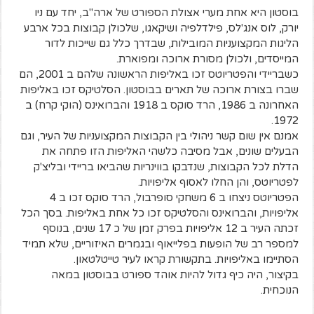
בוסטון היא אחת מערי אצולת הספורט של ארה"ב, יחד עם ניו
יורק, לוס אנג'לס, פילדלפיה ושיקאגו, שלכולן קבוצות בכל ארבע
הליגות המקצועניות המובילות, שבדרך כלל גם שייכות לדור
המייסדים, ולכולן מסורת ארוכה ומפוארת.
כשבריידי והפטריוטס זכו באליפות הראשונה שלהם ב 2001, הם
שברו בצורת ארוכה של תארים בבוסטון. הסלטיקס זכו באליפות
האחרונה ב 1986, הרד סוקס ב 1918 והברואינס (הוקי קרח) ב
1972.
אמנם אין שום קשר ניהולי בין הקבוצות המקצועניות של העיר, וגם
הבעלים שונים, אבל מסיבה כלשהי האליפות הזו פתחה את
הדלת לכל הקבוצות, שנדבקו בווינריות שהביאו בריידי ובליצ'ק
לפטריוטס, והן החלו לאסוף אליפויות.
הפטריוטס ניצחו ב 6 משחקי סופרבול, הרד סוקס זכו ב 4
אליפויות, והברואינס והסלטיקס זכו כל אחת באליפות. בסך הכל
זכתה העיר ב 12 אליפויות בפרק זמן של כ 17 שנים, בנוסף
למספר רב של הופעות בפלייאוף ובגמרים האיזוריים, שלא תמיד
הסתיימו באליפויות. בתקשורת קראו לעיר טייטלטאון.
בקיצור, היה כיף גדול להיות אוהד ספורט בבוסטון במאה
הנוכחית.