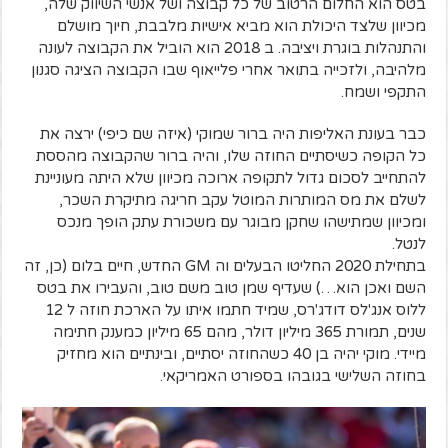
בטס הוא החלום הרטוב של כל קבוצה ושל אנשי השיווק שלה,
מכיוון שלצד היכולת הוא מביא אישיות מלבבת, חיוך מושלם
והתנהלות בוגרת ויציבה. ב 2018 הוא הוביל את הקבוצה לעונה
מלהיבה, ולזכייה בתואר אחרי פלייאוף שבו הקבוצה הציגה סגנון
התקפי ושמח.
כבר בעונת האליפות היה ברור שמוקי (איזה שם כיפי) ירצה את
כל הקופה כשיסתיים החוזה שלו, והיה ברור שהקבוצה מהססת
להתחייב לסכום גדול לתקופה ארוכה מכיוון שלא היתה מעוניינת
לשלם את מס המותרות המוטל עקב חריגה מתיקרת השכר,
ומכיוון שמתישהו שחקן מבוגר עם משכורת עתק הופך מנכס
לנטל.
בתחילת 2020 החליטו הבעלים וה GM החדש, חיים בלום (כן, זה
השם ואכן הוא…) שעדיף שמן טוב משם טוב, והעבירו את בטס
ללוס אנג'לס דודג'רס, שמיד חתמו איתו על הארכת חוזה ל 12
שנים, תמורת 365 מיליון דולר, מהם 65 מיליון כמענק חתימה
מיידי. מוקי יהיה בן 40 כשהחוזה יסתיים, ובינתיים הוא מחזיק
בחוזה השלישי בגובהו בספורט האמריקאי.