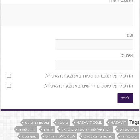
התגובה שלך
*
שם
אימייל
הודע לי על תגובות נוספות באמצעות האימייל.
הודע לי על פוסטים חדשים באמצעות האימייל.
Tags
HAZAVIT
HAZAVIT.CO.IL
בוסטון
בוסטון רד סוקס
בלוג ספורט
הבית של אוהדי הספורט בישראל
הזווית
זווית אחרת
טום בריידי
טמפה ביי באקנירס
לוס אנג'לס דודג'רס
מוקי בטס