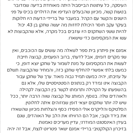
העיסקה, כל עיתונות הבייסבול היתה מאוחדת בדיעה שמדובר
בטעות קשה, מכיוון שהבעלים העדיפו את הדולרים בכיס על פני
הישגים והקשר עם הקהל. במעבר של בריידי הדעות היו חלוקות
בעיקר עקב חוסר היכולת לחזות מה יעשה שחקן בן 43. יכול
להיות ששני השחקנים היו עוזבים בכל מקרה, אלא שהקבוצות לא
עשו את המקסימום כדי שישארו.
אמנם אין פיתרון בית ספר לשאלה מה עושים עם הכוכבים, ואין
שני מקרים דומים, אבל לדעתי, ברוב הפעמים, קבוצה חייבת
לעשות את המקסימום על מנת לשמור על שחקן יוצא דופן, כי
כמעט בלתי אפשרי להחליף שחקן כזה, והמחיר שהקבוצה תשלם
על עזיבתו, יהיה כמעט תמיד גבוה מאוד. ערך של שחקן עבור
הקבוצה אינו נמדד רק בנתונים הסטטיסטיים שלו, אלא גם
בהשפעתו על הקהילה ותרומתו לקשר בין הקבוצה לקהילה
ולאוהדים שלה. בנוסף, המותג של קבוצה שווה הרבה יותר, ככל
שיש לה יותר שחקנים יוצאי דופן שמזוהים איתה לחלוטין.
הסלטיקס והלייקרס אולי הפסידו כסף והצלחות מכיוון שהשאירו
את בירד וקובי, אבל הם הרוויחו את הלב של האוהדים, שגם
בעידן האינסטנט המודרני, עדיין מעריכים נאמנות.
בזיכרון הקולקטיבי בריידי אמנם ישאר פטריוט לנצח, אבל זה יהיה