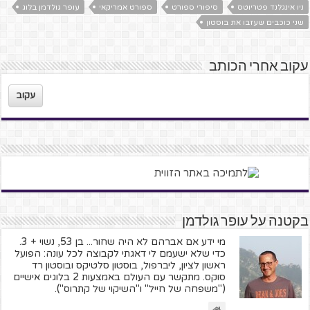
ניו אינגלנד פטריוטס
סיפורי ספורט
ספורט אמריקאי
עופר גולדמן בלוג
שני כוכבים שעזבו את בוסטון
עקוב אחרי הכותב
עקוב
בקטנה על עופר גולדמן
מי ידע אם אברהם לא היה שחור... בן 53, נשוי + 3.
כדי שלא ישעמם לי דאגתי לקבוצה לכל עונה: הפועל
ראשון לציון, ליברפול, בוסטון סלטיקס ובוסטון רד
סוקס. מתקשר עם העולם באמצעות 2 בלוגים אישיים
("משפחה של חייל" ו"השיקוי של קתרוס").