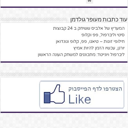
עוד כתבות מעופר גולדמן
המעריץ של אלביס ששיחק ב 24 קבוצות
סיטי וליברפול, פפ וקלופ
חילופי זוגות – טיאגו, פפ, קלופ וגונדואן
יורגן, עכשיו הזמן להיות אמיץ
ליברפול ויונייטד: מתכוננים למשחק העונה הראשון