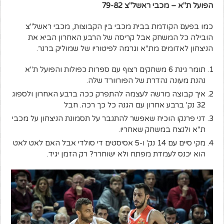
הפועל ת"א – מכבי ראשל"צ 79-82
כמו בפעם הקודמת בבית מכבי בין הקבוצות, מכבי ראשל"צ
הובילה כל המשחק אבל קריסה של הרבע האחרון הביא את
הניצחון לאדומים מת"א וגרמה לפיטוריו של שמוליק ברנר.
תומר גינת 6 משחקים רצוף עם ספרות כפולות והפועל ת"א
נהנת מעונה נהדרת של הפורוורד שלה.
איך קבוצה מרשה לעצמה להתפרק ככה ברבע האחרון ולספוג
32 נק' ברבע אחרון עם הגנה כל כך רכה. חבל
דני פרנקו הוכיח שאפשר להתגבר על תסמונת הניצחון על מכבי
ת"א ולנצח במשחק שאחריו.
מקי סיים עם 14 נק' ו-5 אסיסטים די סולדי אבל האם לאט לאט
הוא יכנס לעמדת מפתח ולא ישוחרר? רק הזמן יגיד.