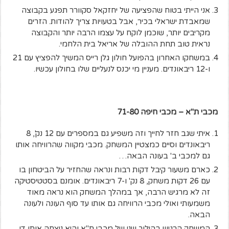
אני הייתי בטוח שהפציעה של יחזקאל סקוורר תפגע בקבוצה
שמאבדת ישראלי בכיר, אבל בטעויות צריך להודות. הזרים
מקריבים יותר, שוכמן לוקח על עצמו הרבה יותר והקבוצה
נראית טוב תחת ההובלה של אריאל בית הלחמי.
במשחקו האחרון בהפועל חולון גלן רייס המשיך להפציץ עם 21
ו-12 ריבאונדים. מעניין מי יכנס לנעליים שלו בחולון עכשיו.
מכבי ת"א – מכבי חיפה 71-80
איתי שגב חזר לחייך וזה משפיע גם במספרים עם 12 נק', 8
ריבאונדים וסיים כמצטיין המשחק. מכבי מקווה שהרוויחה אותו
גם למכבי ב' בעונה הבאה…
כארם משעור קיבל דקות רבות ונראה שהחזיר על הביטחון בו
עם 26 דקות משחק, 8 נק' ו-7 ריבאונדים. אומנם בסטטיסטיקה
זה לא מרגיש הרבה, אך במהלך המשחק הוא נראה מאוד
משמעותי ואולי מכבי הרוויחה גם אותו עד סוף העונה ולעונה
הבאה.
המשחק הרגיש בהילוך שני של מכבי ת"א והיא ניצחה אותו די