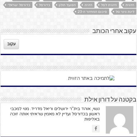
הזווית
הזווית לסל
הזוית
הפועל חולון
כדורסל
כדורסל ישראלי
ליגת ווינר סל
סיכום המחזור ה-23
עקוב אחרי הכותב
עקוב
בקטנה על דורון אילת
נשוי, אוהד בית"ר ירושלים וריאל מדריד. מנוי למכבי
ראשון בכדורסל ועדיין לא מאמין שראיתי אותה זוכה
באליפות