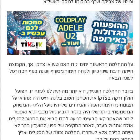
ומינויו של צביקה שרף במקומו למכבי ראשל״צ.
על ההחלטה הראשונה ימים יגידו האם טעו או צדקו. אך, הקבוצה
הייתה חייבת שינוי כיוון ולקחה הימור מטורף ושונה בנוף הכדורסל
לעונה הבאה.
בדבר ההחלטה השנייה, היא יותר מהותית לנו לעונה זו. הפועל
חולון זרקה בצדק! את השחקן הטוב בליגה. רייס היה אחראי על
תצוגות מדהימות העונה והמדדים שלו היו מעל הליגה. המשחק
המשמעותי ביותר שלו היה בגמר הגביע מול מכבי ת"א ואפשר
לומר שהאמריקאי הבעייתי כמעט לבדו הביא את התואר לסגולים.
אולם אתמול בערב, לאחר התקיפה של פניני, למועדון כבר לא
הייתה ברירה אלא לשחררו. החלטה נכונה של הסגולים וצריך
לתמוך בהם על כך.