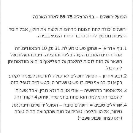
הפועל ירושלים – בני הרצליה 86-78 לאחר הארכה
ירושלים יכולה לתת תצוגות מדהימות ולנצח את חולון, אבל חוסר
היציבות ממשיך להיות הדבר היחיד הצפוי בבירה.
ג'ף אדריאן – שחקן פשוט מעולה. 31 נק', 10 ריבאונדים. זה
אחד הזרים הטובים העונה בליגה והרצליה חייבת התעלות של
השאר על מנת לנסות להיאבק על הפלייאוף כי הוא בוודאות יתן
לה הכול.
רבע אחרון – הפועל ירושלים לא יכולה להרשות לעצמה לקלוע
רק 9 נק' במאני טיים. זו פשוט שערוריה וקטש חייב לטפל בזה.
אליאספור בחמישייה – אולי אני בור ולא מבין, אבל אשמח
להסבר הגיוני למה הוא פתח בחמישייה, שיחק 4 דקות וזהו.
ישראלים טובים = ירושלים טובה – הפועל ירושלים חייבת את
טימור, אליהו והלפרין טובים על מנת שהקבוצה תהיה טובה
(ראו ניצחון שבוע שעבר)