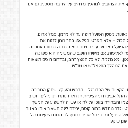
 לקח לו 14 דקות לסחוף את הצהובים למהפך מדהים על היריבה מסכנין. גם אם
אונות. קפטן הפועל חיפה עד לא מזמן, סמל אדום,
הוכיח שוב שבעידן הנוכחי המועדון לא מעל הכול – אלא הפרט. בגיל 28 בחר ממן לזנוח את
להפועל באר שבע מבחינתו הוא בגדר הזדמנות אחרונה
ה לאליפות. אם מישהו חושב שהמשימה היא פשוטה
, וגיא מלמד. לא כל הנוצץ זהב, ובדרום רוצים תוצאות
האם המהלך הוא צל"ש או טר"ש.
גיש את שני הקצוות של הכדורגל – הדבש והעוקץ. שחקן המריבה
 אביבית ומהציפיות הגדולות נותרו רק מילים. חשוב
עצמו והבחירה בעכו עלולה או עשויה להשפיע על המשך
רט יוגדר מחדש בתור קוסם, ירידת ליגה תשאיר אותו באזור
של הפועל ומכבי תל אביב בנוסף לנבחרות הצעירות של
וגן שוקע.