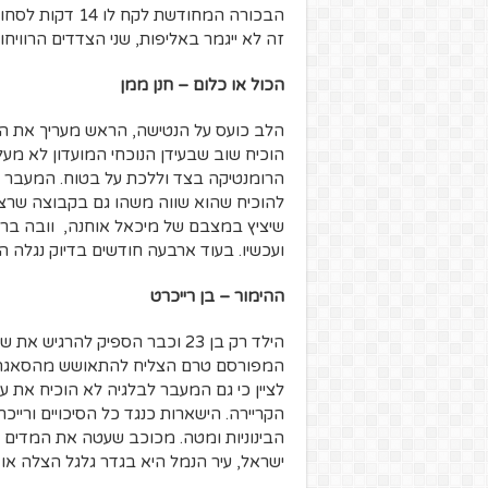
הבכורה המחודשת
זה לא ייגמר באליפות, שני הצדדים הרוויחו.
הכול או כלום – חנן ממן
הלב כועס על הנטישה, הראש מעריך את הג
הרומנטיקה בצד וללכת על בטוח. המעבר 
להוכיח שהוא שווה משהו גם בקבוצה שרצ
שיציץ במצבם של מיכאל אוחנה, וובה בראון
ועכשיו. בעוד ארבעה חודשים בדיוק נגלה 
ההימור – בן רייכרט
הילד רק בן 23 וכבר הספיק להר
המפורסם טרם הצליח להתאושש מהסאגה התל
לציין כי גם המעבר לבלגיה לא הוכיח את 
הקריירה. הישארות כנגד כל הסיכויים ורייכ
הבינוניות ומטה. מכוכב שעטה את המדים 
ישראל, עיר הנמל היא בגדר גלגל הצלה או ע