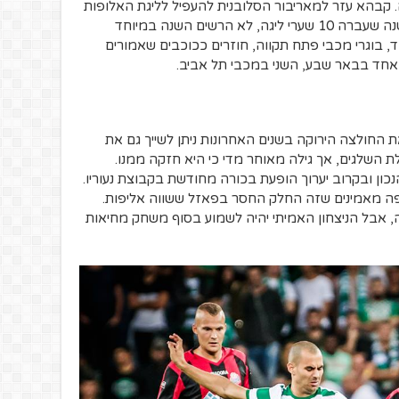
 קבהא עזר למאריבור הסלובנית להעפיל לליגת האלופות
על חשבון הפועל באר שבע. קניוק כבש בשנה שעברה 10 שערי ליגה, לא הרשים השנה במיוחד
, בוגרי מכבי פתח תקווה, חוזרים ככוכבים שאמורים
 האחד בבאר שבע, השני במכבי תל אביב.
חולצה הירוקה בשנים האחרונות ניתן לשייך גם את
ת השלגים, אך גילה מאוחר מדי כי היא חזקה ממנו.
ון ובקרוב יערוך הופעת בכורה מחודשת בקבוצת נעוריו.
אוהדי הפועל חיפה מאמינים שזה החלק החסר בפאזל ששווה אליפות.
ה, אבל הניצחון האמיתי יהיה לשמוע בסוף משחק מחיאות