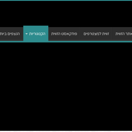
ר הזווית
זווית למצטרפים
פודקאסט הזווית
הקטגוריות
הנצפים ביות