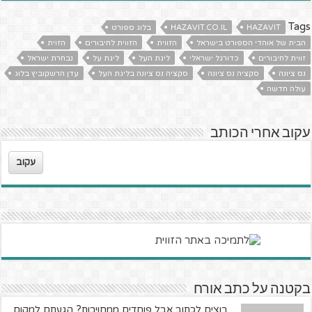
Tags
HAZAVIT
HAZAVIT.CO.IL
בלוג ספורט
הבית של אוהדי הספורט בישראל
הזווית
הזווית לחיבורים
הזוית
זווית לחיבורים
כדורגל ישראלי
ליגת העל
ליגת על
נבחרת ישראל
נס ציונה
סקציה נס ציונה
סקציה נס ציונה בליגת העל
עדן הרשקוביץ בלוג
עולה חדשה
עקוב אחרי הכותב
עקוב
בקטנה על כתב אורח
רוצים לכתוב אבל פוחדים ממחויבות? הגעתם למקום