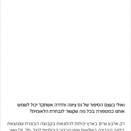
ואולי בעצם הסיפור של נס ציונה וחדרה אשתקד יכול לשמש
אותנו כמטפורה בכל מה שקשור לנבחרת הלאומית?
רק ארבע ערים בארץ יכולות להתגאות בקבוצה הבוגרת שנמצאת
בליגה הבכירה בשלושת ענפי הכדור הבולטים (רגל, סל, יד) ואף