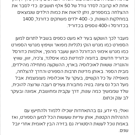
אחת לא קרובה לסדר גודל של 50 אלף תושבים. כדי לסבר את
ההצלחה במספרים, ניתן לראות את כמות הילדים שנמצאים
במחלקות השונות, כ- 400 ילדים משחקים כדורגל, 1400
בכדורסל ו-400 נוספים בכדוריד.
מעבר לכך הושקעו בעיר לא מעט כספים בשביל לתרום למען
הספורט כמו מגרש הוקי גלגליות מפואר ושיפוץ מגרשי הספורט
כמו מגרש אימוני הכדורגל הישן שעבר מהפך, אולמות כדורסל
וכדוריד חדשים. בדומה למדינות כמו איסלנד, צ'כיה, יווון, שוויץ
והונגריה ששוות לאוכלוסיה בארץ, ההשקעה מתחילה מהילדים,
מבית הספר. באותן מדינות תרבות הספורט והדרך להצלחה,
מאפילה על כל הקשיים, בעיקר על אוכלוסיה מצומצמת. אבל
מעל הכל נס ציונה בנויה מחבורת צעירים רעבה שרוצה להוכיח,
שלד שממשיך כמה עונות, דרך עקבית ומחושבת, אמונה ובעיקר
לב ענק וכתום.
ואולי, מי יודע, גם בהתאחדות ישכילו ללמוד ולהתייעץ עם
ההנהלות הקטנות, אותן עיריות שעושות הכל למען הספורט, ואז
באמת נוכל לעשות היסטוריה גם בזירה הבין לאומית אחרי יובל
שנים.