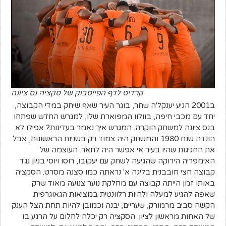
קרדיט לדף הפייסבוק של סקציה נס ציונה
ב2001 הגיע יענקל'ה שחר, בוגר העיר שאף שיחק במדי הקבוצה,
יחד עם מכבי חיפה, בוולוו המפוארת שלו, למגרש החדש שפתחו
בנס ציונה למשחק הוקרה. המגרש איך נאמר בעדינות? אפילו לא
הונדה שנת 1980 והמשחק היה צמוד רק בשניות הראשונות, אבל
את החגיגות שהיו בעיר אי אפשר היה לתאר. העוצמה של
האימפריה הירוקה שהגיעה לשחק עם יעקובו, רוסו ויוסי בניון נגד
קבוצה חצי חובבנית בליגה א' נראתה כמו סצנה מסרט. הסקציה
באותו זמן הייתה קבוצה עם מחלקת נוער צנועה מאוד שרק
שאפה להגיע למעלה ולהיות רלוונטית במציאות הגאוגרפית
הקשה סביב מרמורק, שעריים, יבנה וכמובן להיות תחת הצל הענק
של האחות מראשון לציון. הסקציה רק יכלה לחלום על הרגע בו