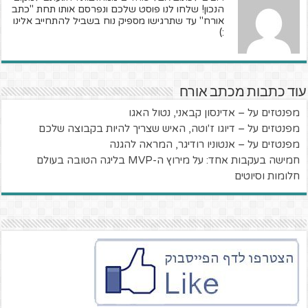
הנכון! שלחו לנו פוסט שלכם ונפרסם אותו תחת "כתב
אורח" עד שתרגישו מספיק נוח בשביל להתחייב אלינו
:)
עוד כתבות מכתב אורח
מפנטזים על – אדינסון קבאני, נטול האגו
מפנטזים על – דיוגו ז'וטה, האיש שצריך להיות בקבוצה שלכם
מפנטזים על – אנטוניו רודיגר, המראה להגנה
חמישה בעקבות אחד: על מירוץ ה-MVP בליגה הטובה בעולם
חלומות וסיוטים