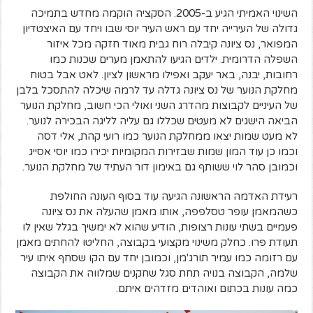
השינוי האמיתי הגיע ב-2005. הסקציה הוקמה מחדש בתמיכה
גדולה של העירייה יחד עם ראש העיר יוסי שבו ויחד עם האיצטדיון
המפואר, נס ציונה קיבלה רוח גבית מאוד חזקה מכל איזור
השפלה הדרומית. ילדים הגיעו להתאמן מערים שכנות כמו
רחובות, יבנה, באר יעקב ואפילו מראשון לציון. לאט אבל בטוח
מחלקת הנוער של נס ציונה גדלה עד לרמה שיכלה להתסכל בלבן
של העיניים לקבוצות מהדרג השני ואולי הכי חשוב, מחלקת הנוער
הביאה הישגים לא מעטים שכללו גם עליה לליגה הבכירה לנוער.
לא מעט שמות יצאו ממחלקת הנוער כמו רועי קהת, אלי דסה
וכמו כן עוד המון שמות שבזירות המקומיות יכירו כמו יוסי אסייג
וכמובן סהר לוי ששותף גם באימון דור העתיד של מחלקת הנוער.
רעידת האדמה הראשונה הגיעה עוד בסוף העונה החולפת
כשהמאמן עופר טסלפפה, אותו מאמן שהעלה את נס ציונה
פעמיים בשתי עונות רצופות, הודיע שהוא לא ימשיך בגלל שאין לו
תעודת פרו. כחלק משינוי מקצועי בקבוצה, החליטו להחתים מאמן
עם רזומה כמו עמיר תורג'מן, וכמובן יחד עם הקו שסחף איתו עיר
שלמה, הקבוצה בנויה תחת סגל שחקנים שמלווה את הקבוצה
כמה עונות בכתום ואוהדים מזדהים איתם.