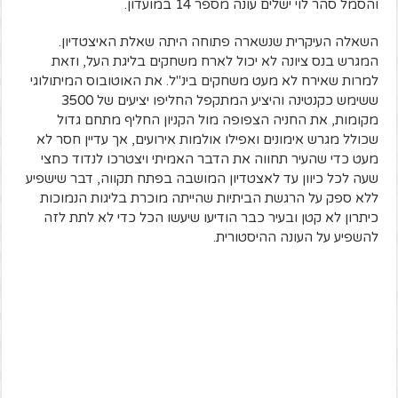
והסמל סהר לוי ישלים עונה מספר 14 במועדון.
השאלה העיקרית שנשארה פתוחה היתה שאלת האיצטדיון.
המגרש בנס ציונה לא יכול לארח משחקים בליגת העל, וזאת
למרות שאירח לא מעט משחקים בינ"ל. את האוטובוס המיתולוגי
ששימש כקנטינה והיציע המתקפל החליפו יציעים של 3500
מקומות, את החניה הצפופה מול הקניון החליף מתחם גדול
שכולל מגרש אימונים ואפילו אולמות אירועים, אך עדיין חסר לא
מעט כדי שהעיר תחווה את הדבר האמיתי ויצטרכו לנדוד כחצי
שעה לכל כיוון עד לאצטדיון המושבה בפתח תקווה, דבר שישפיע
ללא ספק על הרגשת הביתיות שהייתה מוכרת בליגות הנמוכות
כיתרון לא קטן ובעיר כבר הודיעו שיעשו הכל כדי לא לתת לזה
להשפיע על העונה ההיסטורית.