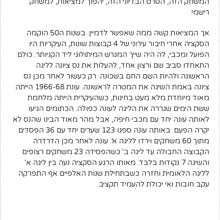
המשחק הזה, הסרט הבדיוני הזה, יהפוך למציאות, למשחק
רישמי.
אך המציאות קשה ממה שאפשר לדמיין. בשנות ה50 הוקמה
הסקציה אחרי חיבור עירוני של 4 קבוצות שונות, העיקריות היו
הפועל ומכבי, לה היה שייך המגרש המיתולוגי ליד הקניותר. כולם
התאחדו סביב שם ורצון אחד, להעלות את נס ציונה לליגה
הראשונה ולהיות השם החם בשכונה. רק כעשור לאחר מכן נס
ציונה באמת השיגה את המטרה לראשונה. עונת 1966-68 הייתה
מאוד מיוחדת מלא מעט בחינות, כשהעיקרית הייתה מלחמת
ששת הימים שגררה את הליגה לעונה כפולה. הכתומים הגיעו
לאותה עונה יחד עם מכבי חיפה, אבל מהר מאוד הבינו שהנס לא
יקרה הפעם. באותה עונה ספגו 123 שערים יחד עם 36 הפסדים
מתוך 60 משחקים וירדו לליגה א'. עונה לאחר מכן הדרדרה
הקבוצה החבולה עד ליגה ב' כשהפסידה 23 משחקים רצופים
והשיגה 7 נקודות בלבד. מאותו הרגע הסקציה נעה בין ליגה א'
לליגה הלאומית וחזרה כשבתחילת שנות האלפיים אף התפרקה
עקב חובות ואי יכולת להעמיד תקציב.