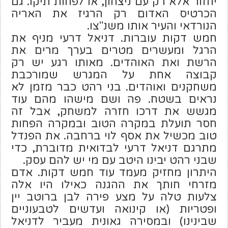
יחזור אלא רק עם ניצחון, או לפחות תיקו. גם
הכרטיס האדום רק הרגיז את האריה
הנורדאי והעיר אותו משנ"צו.
חמש דקות עוברות. דניאל דרעי מניף את
הרגל ומעשרים מטרים בערך מרים את
הרשת ואת האוהדים. מאותו רגע יש רק
קבוצה אחת על המגרש שמורכבת
משחקנים ואוהדים. בני רהט כבר מזמן לא
נראים בשטח. פה ושם מישהו מהם עוד
מגשש את דרכו חזרה למשחק, אבל זה
חסר תועלת במקרה הטוב ובמקרה הפחות
טוב מכשיל את אסף לוי ברחבה. את הפנדל
מתרגם דניאל דרעי לבדואית מדוברת, כדי
שבני רהט יבינו היטב עם מי יש להם עסק.
היתרון מחזיק מעמד עוד חמש דקות. אדם
מזרחי חותך את ההגנה כאילו היו אלה
צלעות טלה על מצע פירה לבן ברוטב יין
ופטריות (או קינואה ועדשים לטבעוניים
שבינינו) ובמסירה גאונית מעביר לדניאל