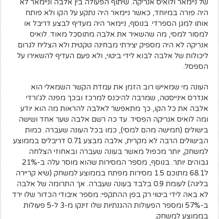
של ניימאר ולואיס אנריקה. שיתוף הפעולה בין אלבה וניימאר לא
היה פורה במיוחד, כאשר ניימאר היה נתקע על הקו ולא פותח
אותו למגן הספרדי. בנוסף, ניימאר היה מעדיף לבצע דריבל או
למסור למסי, מה שהשאיר את אלבה מתוסכל מאוד.
לואיס
אנריקה לא היה מספיק יצירתי מבחינה טקטית ולא הצליח לגרום
ליכולות של אלבה לבוא לידי ביטוי, ולא פעם העדיף להשאירו על
הספסל.
העונה מי שמאייש רוב הזמן את עמדת הקשר השמאלי הוא
אנדרס אינייסטה, שמרבה להיכנס למרכז ובכך מפנה לג'ורדי
אלבה את כל הקו, כך מתאפשר לאלבה להראות מה הוא יודע
ומה לואיס אנריקה הפסיד.
עד כה רשם אלבה שער אחד ושישה
בישולים (חמישה מהם למסי), כמו בכל העונה שעברה.
כמות
הבישולים הרבה לא מקרית, אלבה מבצע 0.71 דריבלים בממוצע
למשחק, יותר מכפול מאשר בעונה שעברה ובאחוזי הצלחה
גבוהים יותר.
בנוסף, מספר המסירות שהוא מוסר עלה ב-21%
ל68.1 מתוכם 1.5 מסירות מפתח בממוצע למשחק (שיא קריירה
בליגה) לעומת 0.9 בלבד בעונה שעברה. אך
התרומה של אלבה
לא באה לידי ביטוי רק בפן ההתקפי: מספר איבודי הכדור שלו ירד
ב-57% ומספר הפעולות ההגנתיות שלו זינקו מ-3 ל-5 פעולות
בממוצע למשחק.