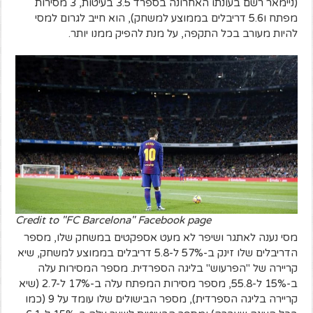
(ניימאר רשם בעונתו האחרונה בספרד 3.5 בעיטות, 3 מסירות
מפתח ו5.6 דריבלים בממוצע למשחק), הוא חייב לגרום למסי
להיות מעורב בכל התקפה, על מנת להפיק ממנו יותר.
Credit to "FC Barcelona" Facebook page
מסי נענה לאתגר ושיפר לא מעט אספקטים במשחק שלו, מספר
הדריבלים שלו זינק ב-57% ל-5.8 דריבלים בממוצע למשחק, שיא
קריירה של "הפרעוש" בליגה הספרדית.
מספר המסירות עלה
ב-15% ל-55.8, מספר מסירות המפתח עלה ב-17% ל-2.7 (שיא
קריירה בליגה הספרדית), מספר הבישולים שלו עומד על 9 (כמו