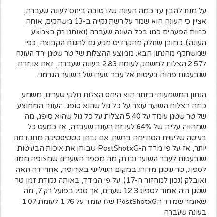
על מנת להבין עד כמה העונה שלו טובה ביחס לעונה שעברה,
אציין כי העונה הוא שמר על רשת נקייה ב-13 משחקים, אותה
כמות הפעמים כמו בכל העונה שעברה (ואנחנו רק באמצע
העונה).
כמובן שחלק מהקרדיט מגיע גם להגנת הקבוצה, כפי
שמשתקף מהנתון הבא: ממוצע ההצלות של טר שטגן ירד העונה
ל2.57 הצלות למשחק לעומת 2.83 בעונה שעברה, זאת אומרת
שנבעטות פחות בעיטות אל עבר שערו של השוער הגרמני.
הנתון המשמעותי ביותר הוא היחס הצלות חלקי שערים, משמע
כמה הצלות השוער עוצר על כל גול שהוא סופג.
העונה הממוצע
של טר שטגן עומד על 5.40 הצלות על כל גול שהוא סופג, מה
שמהווה עלייה של 64% לעומת העונה שעברה, אז כמעט כל
בעיטה שלישית הסתיימה ברשת.
אם נבחן סטטיסטיקה מתקדמת
יותר, אז על פי מדד ה-PostShotxG שבוחן את איכות הבעיטות
שנבעטות לעבר השוער ובודק מה מספר השערים שמצופה ממנו
לספוג, טר שטגן מדורג במקום השלישי באירופה, אחרי דה חאה
ואובלק (נכון למחזור ה-17).
על פי המדד, באותה נקודת זמן טר
שטגן היה אמור לספוג 12.3 שערים, אך ספג בפועל רק 7, מה
שאומר שמדד הPostShotxG שלו עומד על 1.76 לעומת 1.07
בעונה שעברה.