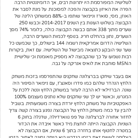
לשלישיה המפורסמת היו יתרונות רבים, אך הדומיננטיות הרבה
הפרה את האיזון בקבוצה והפכה למסוכנת. על מנת לסבר את
האוזן, מסי, סוארז וניימאר שותפו ב-88% ממשחקי הליגה של
הקבוצה בשלוש העונות בין השנים 2014-2017 וכבשו 250
שערים מתוך 338 אותם כבשה הקבוצה כולה, כלומר 74% מסך
השערים, נתון בהחלט חריג. בנוסף לכמות השערים הרבה,
השלישיה הדרום אמריקאית רשמה 144 בישולים, כך שכמעט כל
שער שני הובקע כתוצאה מבישול של השלישיה.
עם זאת, ביקורות
רבות נשמעו על כך שהקבוצה לא מספיק מאומנת וכי שלישיית
הMSN סוחבת את לואיס אנריקה על גבה.
אם בעבר שיחקו בברצלונה שחקנים שהתפרסמו בזכות משחק
הלחץ הנהדר שלהם כמו פדרו וסאנצ'ז, עם ניימאר הסיפור היה
שונה. הברזילאי לא הרבה לעזור במשחק הלחץ ונטה ללכת על
המגרש, וכאשר יש לך שני שחקנים שלא נותנים מעצמם 100%
האפקטיביות של משחק הלחץ יורדת בצורה משמעותית.
בשביל
להבין עד כמה משחק הלחץ של הקבוצה נפגע בצורה קשה צריך
לחזור אחורה לברצלונה של פפ גווארדיולה, שדגלה בחוק 6
השניות. הקבוצה הייתה לוחצת מיד כאשר איבדה את הכדור
במטרה לחטוף אותו בחזרה בתוך 6 שניות, אם הקבוצה לא
הצליחה לעשות זאת בזמן הנדרש היא הייתה נסוגה לאחור.
הזמן