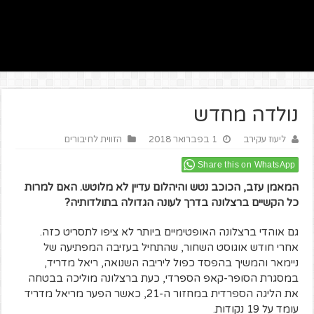
נולדה מחדש
ליעוז עקירב
1 בפברואר 2018
הזווית לחיבורים
Share this on WhatsApp
המאמן עזב, הכוכב נטש והיהלום עדיין לא מלוטש.
האם למרות
כל הקשיים ברצלונה בדרך לעונה הגדולה בתולדותיה?
גם אוהדי ברצלונה האופטימיים ביותר לא ציפו לתסריט כזה.
אחרי חודש אוגוסט השחור, שהתחיל בעזיבה המפתיעה של
ניימאר והמשיך בהפסד כפול ליריבה השנואה, ריאל מדריד,
במסגרת הסופר-קאפ הספרדי, כעת ברצלונה מוליכה בבטחה
את הליגה הספרדית במחזור ה-21, כאשר הפער מריאל מדריד
עומד על 19 נקודות.