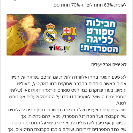
לעומת 63% תחת לוצ'ו ו-70% תחת פפ.
לא יפים אבל יעילים
לא פעם העונה בחר ואלוורדה לעלות עם הרכב שנראה על הנייר
אפור. כאשר פותחים בהרכב שחקנים כמו ראקיטיץ', פאוליניו
וגומש, בעוד שחקנים כמו דניס סוארס וג'רארד דאולופאו (שלפני
מספר ימים הושאל לווטפורד) נותרו על הספסל ולעתים אף מחוץ
לסגל.
שני השחקנים הצעירים של ברצלונה נחשבו במשך שנים ליהלומים
של הקבוצה ושל הכדורגל הספרדי, ניבאו להם גדולות, אך
הכישרון אף פעם לא הצליח לבוא לידי ביטוי על המגרש. הסיפור
של צמד הספרדים די דומה. שניהם כיכבו בקבוצת המילואים, אך