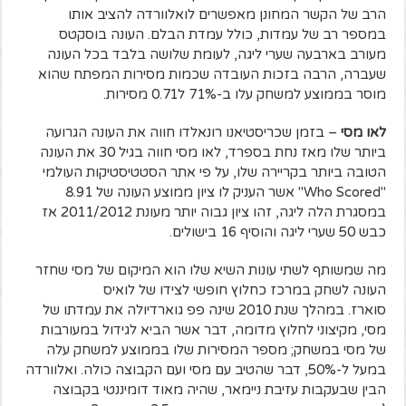
הרב של הקשר המחונן מאפשרים לואלוורדה להציב אותו
במספר רב של עמדות, כולל עמדת הבלם.
העונה בוסקטס
מעורב בארבעה שערי ליגה, לעומת שלושה בלבד בכל העונה
שעברה,
הרבה בזכות העובדה שכמות מסירות המפתח שהוא
מוסר בממוצע למשחק עלו ב-71% ל0.71 מסירות.
לאו מסי
– בזמן שכריסטיאנו רונאלדו חווה את העונה הגרועה
ביותר שלו מאז נחת בספרד, לאו מסי חווה בגיל 30 את העונה
הטובה ביותר בקריירה שלו, על פי אתר הסטטיסטיקות העולמי
"Who Scored" אשר העניק לו ציון ממוצע העונה של 8.91
במסגרת הלה ליגה, זהו ציון גבוה יותר מעונת 2011/2012 אז
כבש 50 שערי ליגה והוסיף 16 בישולים.
מה שמשותף לשתי עונות השיא שלו הוא המיקום של מסי שחזר
העונה לשחק במרכז כחלוץ חופשי לצידו של לואיס
סוארז.
במהלך שנת 2010 שינה פפ גוארדיולה את עמדתו של
מסי, מקיצוני לחלוץ מדומה, דבר אשר הביא לגידול במעורבות
של מסי במשחק; מספר המסירות שלו בממוצע למשחק עלה
במעל ל-50%, דבר שהטיב עם מסי ועם הקבוצה כולה.
ואלוורדה
הבין שבעקבות עזיבת ניימאר, שהיה מאוד דומיננטי בקבוצה