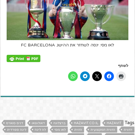
לאו מסי. ינסה לשחזר את ההישג. FC BARCELONA
לשתף
Tags
HAZAVIT
HAZAVIT.CO.IL
ברצלונה
דאולופאו
דניס סוארס
הזווית
הזווית המקצועית
הזוית
לאו מסי
לה ליגה
ליגה ספרדית