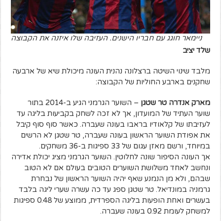
ניימאר חוגג עם חבריו הישנים. העזיבה שלו איזנה את הקבוצה
שלד יציב
מלבד שינוי השיטה ברצלונה נהנית העונה מיכולת שיא של ארבעה
שחקנים בארבע החוליות של הקבוצה:
מארק אנדרה טר שטגן
– השוער הגרמני הגיע ב-2014 בתור
שוער העתיד של המועדון, אך לא זכה לשחק בקביעות בליגה עד
לעזיבתו של קלאודיו בראבו בעונה שעברה.
כאשר סוף סוף קיבל
את אפודת השוער הראשון בעונה שעברה, טר שטגן לא הרשים
במיוחד, ורשם מאזן עגום של 33 ספיגות ב-36 משחקים.
אך העונה הסיפור שונה לחלוטין. השוער הגרמני מציג יכולת אדירה
ונחשב לאחד משלושת השוערים הטובים בעולם אם לא הטוב
שבהם, ולא מן הנמנע שאף יהיה השוער הראשון של נבחרת
גרמניה במונדיאל.
טר שטגן ספג עד כה עשרה שערי ליגה בלבד
בעשרים ואחת הופעות בליגה הספרדית, ממוצע של 0.48 ספיגות
למשחק לעומת 0.92 בעונה שעברה.