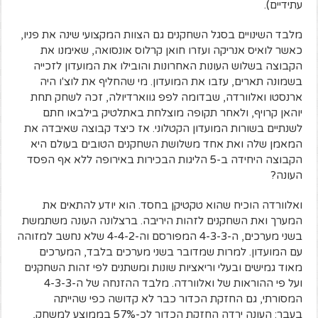
עתידיים).
מלבד השינויים בסגל השחקנים גם הצוות המקצועי שינה את פניו,
כאשר לואיס אנריקה ו
עזרו
חואן קרלוס אונסואה, שאימנו את
הקבוצה בשלוש העונות האחרונות והובילו את המועדון לזכייה
בשמונה תארים, עזבו את המועדון.
מי שהחליף את לוצ'ו היה
ארנסטו ואלוורדה, שבדומה לפפ גווארדיולה, זכה לשחק תחת
יוהאן קרויף, ולאחר תקופה מוצלחת באתלטיק בילבאו חתם
לשנתיים בשורות המועדון הקטלוני.
אז כיצד קבוצה שאיבדה את
המאמן שלה ואת אחד משלושת השחקנים הטובים בעולם היא
הקבוצה היחידה ב-5 הליגות הבכירות באירופה ללא אף הפסד
העונה?
ואלוורדה הוכיח שהוא טקטיקן בחסד. הוא יודע להתאים את
המערך ואת השחקנים לזהות היריבה. ברצלונה העונה משתמשת
בשני מערכים, ה-4-3-3 המפורסם וה-4-4-2 שלא נחשב למזוהה
עם המועדון. למרות שמדובר בשני מערכים בלבד, המערכים
מאוד גמישים ובעלי וריאציות שונות ומשתנים לפי זהות השחקנים
ועל פי ההוראות של ואלוורדה.
מלבד ההזנחה של ה-4-3-3
המסורתי, גם החזקת הכדור כבר לא קדושה כפי שהייתה
בעבר:
העונה ירדה החזקת הכדור לכ-57% בממוצע למשחק,