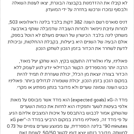
לא קיבלו את ההזדמנות בקבוצה הבוגרת, יצאו לעונות השאלה
ולבסוף נמכרו ונרכשו בחזרה על ידי המועדון.
דניס סוארס רשם העונה 382 דקות בלבד בליגה ודאולופאו 503,
למרות עזיבת ניימאר ולמרות העובדה שדמבלה שותף בארבעה
משחקי ליגה בלבד.
הכישרון של השניים מעולם לא הוטל בספק,
אולם הבעיה של השניים היא ביעילות, בקבלת ההחלטות, וביכולת
לדעת לשחרר את הכדור בזמן הנכון לשחקן הנכון.
פאוליניו, עליו ואלוורדה התעקש בקיץ, הוא שחקן יעיל מאוד,
הרבה יותר מהספרדים. הקשר הברזילאי יודע לנוע לעומק ללא
הכדור בצורה יוצאת מן הכלל, יכולת שעוזרת לו תמיד להיות
במקום הנכון בזמן הנכון, יכולת ששמורה לגדולים ביותר.
פאוליניו
כבש העונה שמונה שערים ולא מדובר בנתון מפתיע או מקרי.
מדד ה-expected goals) xG) הוא מדד אשר מבוסס על מאות
אלפי בעיטות לשער ותפקידו הוא לחזות את כמות השערים
שהשחקן אמור לכבוש בהתבסס על איכות המצבים אליהם הגיע.
על פי מדד זה, פאוליניו מדורג במקום הרביעי במדד ה-"xG per
90 minutes" בליגה הספרדית, עם ממוצע שערים צפויים של 0.73
למשחק. מדובר בנתון יוצא דופן לקשר 50/50.
לעומת זאת,