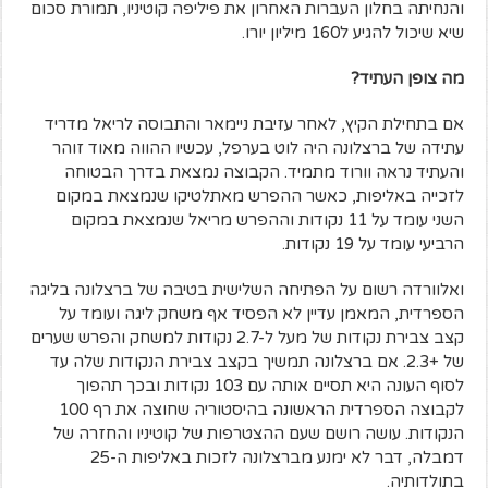
והנחיתה בחלון העברות האחרון את פיליפה קוטיניו, תמורת סכום
שיא שיכול להגיע ל160 מיליון יורו.
מה צופן העתיד?
אם בתחילת הקיץ, לאחר עזיבת ניימאר והתבוסה לריאל מדריד
עתידה של ברצלונה היה לוט בערפל, עכשיו ההווה מאוד זוהר
והעתיד נראה וורוד מתמיד.
הקבוצה נמצאת בדרך הבטוחה
לזכייה באליפות, כאשר ההפרש מאתלטיקו שנמצאת במקום
השני עומד על 11 נקודות וההפרש מריאל שנמצאת במקום
הרביעי עומד על 19 נקודות.
ואלוורדה רשום על הפתיחה השלישית בטיבה של ברצלונה בליגה
הספרדית, המאמן עדיין לא הפסיד אף משחק ליגה ועומד על
קצב צבירת נקודות של מעל ל-2.7 נקודות למשחק והפרש שערים
של +2.3. אם ברצלונה תמשיך בקצב צבירת הנקודות שלה עד
לסוף העונה היא תסיים אותה עם 103 נקודות ובכך תהפוך
לקבוצה הספרדית הראשונה בהיסטוריה שחוצה את רף 100
הנקודות.
עושה רושם שעם ההצטרפות של קוטיניו והחזרה של
דמבלה, דבר לא ימנע מברצלונה לזכות באליפות ה-25
בתולדותיה.