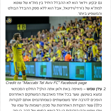
גם יבקיע. וידאר הוא לא ההבדל היחיד בין מת"א של שוטא
למת"א של ג'ורדי/וידיגאל, אבל הוא ללא ספק ההבדל הבולט
והמשפיע ביותר.
Credit to "Maccabi Tel Aviv FC" Facebook page
עידן שמש
– מאיפה באת ולאן אתה הולך? החלוץ הסכנינאי
נמצא בשיגעון. שער בכל אחד מארבעת המשחקים האחרונים
הופכים להרבה יותר משמעותיים כשמתרגמים אותם לנקודות.
כל(!) עשר הנקודות האחרונות של סכנין רשומות על שמו של
עידן שמש והרי הנקודות הן כל העניין בסופו של דבר. כי מה