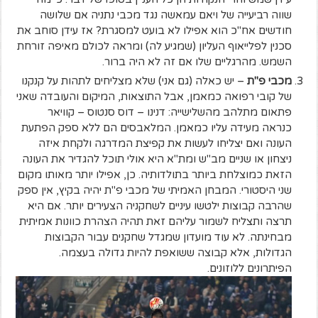
שווה רביעייה של ויאם עמאשה נגד מכבי נתניה אם שלושה
חודשים אח"כ הוא אפילו לא בועט למסגרת? אז עידן סוחב את
סכנין לפלייאוף העליון (שמגיע לה) ומראה לכולם מאיפה זורחת
השמש. מהרגליים שלו אם זה לא היה ברור.
מכבי פ"ת
– יש כאלה (גם אני) שלא מצליחים לתהות על קנקנו
של קובי רפואה כמאמן, אבל התוצאות, המיקום והעובדה שאני
פתאום מתלהב מהשלישייה: דנינו – דוס סנטוס – קוויאר
כנראה מעידה עליו כמאמן. המלאבסים הם ללא ספק הפתעת
העונה ואם יצליחו לעשות את קפיצת המדרגה ולקחת איזה
ניצחון או שניים מב"ש ומת"א היא אולי תוכל להגדיר את העונה
הזאת כמוצלחת ביותר בתולדותיה. כן, אפילו יותר מאותו מקום
שני היסטורי. המבחן האמיתי של מכבי פ"ת יהיה בקיץ, אין ספק
שהרבה קבוצות ילטשו עיניים לשחקניה הצעירים יותר. אם היא
תרצה ותצליח לשמור עליהם זאת תהיה הצהרת כוונות אמיתית
מבחינתה. לא עוד מועדון שמגדל שחקנים עבור הקבוצות
הגדולות, אלא קבוצה ששואפת להיות גדולה בעצמה.
הפיתרונים ללוזונים.