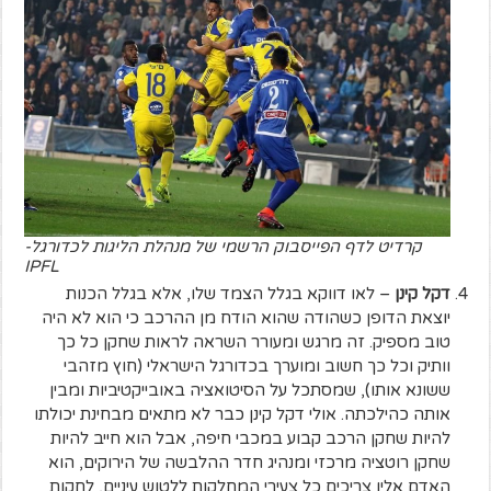
קרדיט לדף הפייסבוק הרשמי של מנהלת הליגות לכדורגל-
IPFL
דקל קינן
– לאו דווקא בגלל הצמד שלו, אלא בגלל הכנות
יוצאת הדופן כשהודה שהוא הודח מן ההרכב כי הוא לא היה
טוב מספיק. זה מרגש ומעורר השראה לראות שחקן כל כך
וותיק וכל כך חשוב ומוערך בכדורגל הישראלי (חוץ מזהבי
ששונא אותו), שמסתכל על הסיטואציה באובייקטיביות ומבין
אותה כהילכתה. אולי דקל קינן כבר לא מתאים מבחינת יכולתו
להיות שחקן הרכב קבוע במכבי חיפה, אבל הוא חייב להיות
שחקן רוטציה מרכזי ומנהיג חדר ההלבשה של הירוקים, הוא
האדם אליו צריכים כל צעירי המחלקות ללטוש עיניים, לחקות