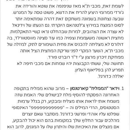
לעומת זאת, מכבי ת"א מאז שניפנפה את שוטא והורידה את
ג'ורדי ממרומי היציע להריח את הדשא, פשוט טסה על המגרש.
שבעה נצחונות בשמונה משחקים זאת דהרה שמתאימה יותר
לסוס המנצח במירוץ צ'לטנהאם היוקרתי. גם הגעתו של וידיגאל
לא עצרה את הצהובים, למרות שבהחלט נראו קשיי התאקלמות.
מחצית ראשונה משעממת וצפויה כמו עוד סצינה מווסטוורלד, בה
דולורס לא מצליחה להכניס את פחית השימורים לתיק. למזלה של
מכבי ת"א, השער המקרי לפני שריקת המחצית הציל אותה
ממחיקת זיכרון מרצון ע"י ד"ר רוברט פורד.
תחושה שלי, ששתי הקבוצות יהיו שמחות אם מכבי חיפה לא
תפריע להן בפלייאוף העליון.
יאללה כדורגל.
וידאר "הממליח" קיארטנסון
– מרוב שהוא ממליח בתקופה
האחרונה הפסקתי להוסיף מלח לבישולים שלי. האמת שזה
משמח אותי לראות אותו מצליח ומבקיע, רק בגלל ערמות
הסטטוסים, הררי המילים וה – "פפפפפפפפפפפ" האינסופי
שפלטו עליו אוהדי ופרשני כדורגל. מסתבר שאם יוצרים
מהלכים עבור החלוץ שלך במקומות בהם הוא יכול להבקיע,
אם מנצלים את האיכויות שלו והיתרון שלו על המגנים, לרוב הוא