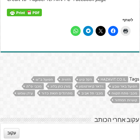
לשתף
Tags
HAZAVIT.CO.IL
דקל קינן
הזווית
הפועל ב"ש
הפועל באר שבע
וידאר קיארטנסון
מורן כהן בלוג
מכבי פ"ת
מכבי פתח תקווה
מכבי תל אביב
מתרגלים הנאת כדור
עידן שמש
קושיות המחזור
עקוב אחרי הכותב
עקוב