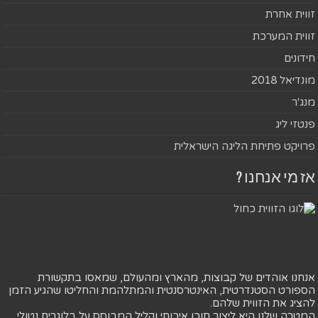
זווית אחרת
זווית המערכת
חידונים
מונדיאל 2018
מנג'ר
פנטזי ליג
פרויקט פתיחת הליגה הישראלית
אז מי אנחנו ?
אנחנו אוהדים של קבוצות, מהארץ ומהעולם, שמאסו בתקשורת
הספורט הסטנדרטית, האינטרסנטית והמתלהמת והחליטו שהגיע הזמן
להציג את הזווית שלהם.
המטרה שלנו היא ליצור תוכן איכותי וקליל המבוסס על בלוגרים נטולי