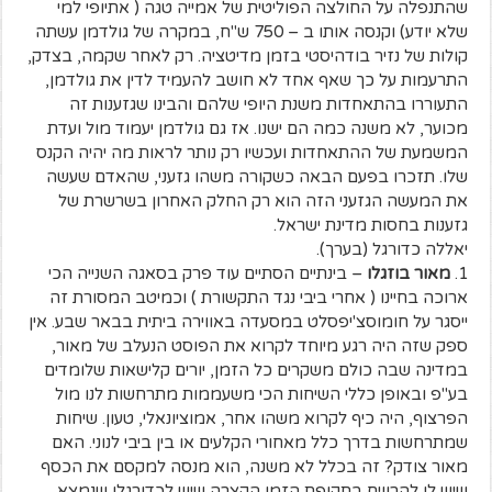
שהתנפלה על החולצה הפוליטית של אמייה טגה ( אתיופי למי
שלא יודע) וקנסה אותו ב – 750 ש"ח, במקרה של גולדמן עשתה
קולות של נזיר בודהיסטי בזמן מדיטציה. רק לאחר שקמה, בצדק,
התרעמות על כך שאף אחד לא חושב להעמיד לדין את גולדמן,
התעוררו בהתאחדות משנת היופי שלהם והבינו שגזענות זה
מכוער, לא משנה כמה הם ישנו. אז גם גולדמן יעמוד מול ועדת
המשמעת של ההתאחדות ועכשיו רק נותר לראות מה יהיה הקנס
שלו. תזכרו בפעם הבאה כשקורה משהו גזעני, שהאדם שעשה
את המעשה הגזעני הזה הוא רק החלק האחרון בשרשרת של
גזענות בחסות מדינת ישראל.
יאללה כדורגל (בערך).
1.
מאור בוזגלו
– בינתיים הסתיים עוד פרק בסאגה השנייה הכי
ארוכה בחיינו ( אחרי ביבי נגד התקשורת ) וכמיטב המסורת זה
ייסגר על חומוסצ'יפסלט במסעדה באווירה ביתית בבאר שבע. אין
ספק שזה היה רגע מיוחד לקרוא את הפוסט הנעלב של מאור,
במדינה שבה כולם משקרים כל הזמן, יורים קלישאות שלומדים
בע"פ ובאופן כללי השיחות הכי משעממות מתרחשות לנו מול
הפרצוף, היה כיף לקרוא משהו אחר, אמוציונאלי, טעון. שיחות
שמתרחשות בדרך כלל מאחורי הקלעים או בין ביבי לנוני. האם
מאור צודק? זה בכלל לא משנה, הוא מנסה למקסם את הכסף
שיש לו להרוויח בתקופת הזמן הקצרה שיש לכדורגלן שנמצא