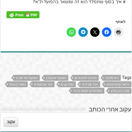
# איך בסוף שוינפלד הוא זה שנשאר בהפועל ת"א?
לשתף
Tags
גיא מלמד
הזווית לחיבורים
הפועל אשקלון
הפועל תל אביב
וידאר קיארטנסון
יובל אבידור
יובל נעים
יוסי אבוקסיס
מאור בוזגלו
מורן כהן בלוג
מתרגלים הנאת כדור
עקוב אחרי הכותב
עקוב