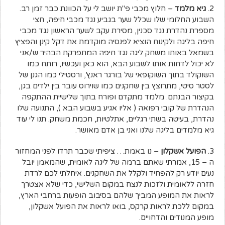
2.
גיא מלמד
– חלוץ מכבי פ"ת יושב לי על הכוונת כבר זמן רב.
השבוע החלומי שלו שכלל שער בגביע נגד מכבי חיפה, חצי
מספרת נהדרת נגד סכנין, מסירת עקב לשער הראשון נגד מכבי
חיפה בליגה ולקינוח הוציא לפנסיה מוקדמת את דקל קינן והפציץ
בשמאל באותו משחק ליגה נגד חיפה המתפרקת הבהיר ש/אני
לא יכול לדחות אותו לשבוע הבא, הוא כאן ועכשיו, רותח כמו
השוקולד בתוך השוקופאי של בורגר ראנץ', ורסטילי כמו הגנן של
לסטר סיטי, מתרוצץ בין שחקנים כמו שוירוס עובר בין ילדים בגן,
בקיצור הבנתם. מלמד מתקדם ופורח בתוך שלישיית ההתקפה
הנהדרת של קובי רפואה ( אליו אגיע בשבוע הבא ), התנועה שלו
נהדרת, בעיטה בשתי רגליים, אתלטיות, חכמת משחק. תנו לי עוד
גיא מלמדים בליגה שלנו ואני בן אדם מאושר.
3.
הפועל אשקלון
– נו באמת… ציפיתי שכבר תרדו לפני המחזור
ה – 15, אמרתי שאתם ברמה של ליגה לאומית, שהמאמן יובל
נעים יודע רק להפחיד ולקלל את השחקנים. איחלתי לכם לרדת
חזרה ללאומית ולזכות לנצח במקום השלישי, כדי שלא אצטרך
לראות את המופע המביך שלהם בסיבוב הופעות ברחבי הארץ,
במקום ללכת לראות קרקס, בואו לראות את הפועל אשקלון,
מופע המנודים והדחויים.