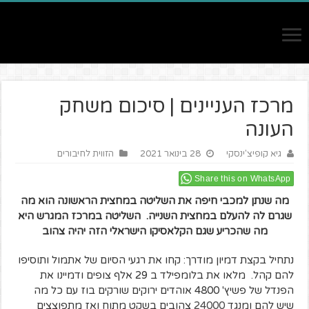
מרכז העניינים | סיכום משחק
העונה
גיא קופיצ'ינסקי
28 בינואר 2021
הזווית לחיבורים
Share this on WhatsApp
מה שנתן למכבי חיפה את השליטה במחצית הראשונה הוא מה
שגרם לה להעלם במחצית השנייה. השליטה במרכז המגרש היא
מה שהכריע שגם הקלאסיקו הישראלי הזה יהיה צהוב
נתחיל בקצת דמיון מודרך: קחו את רגעי הסיום של אתמול ותוסיפו
להם קהל. מלאו את בלומפילד ב 29 אלף צופים ודמיינו את
הפנדל של פשיץ' 4800 אוהדים ירוקים שורקים בוז עם כל מה
שיש להם ומנגד
24000
צהובים בשקט מתוח ואז מתפוצצים