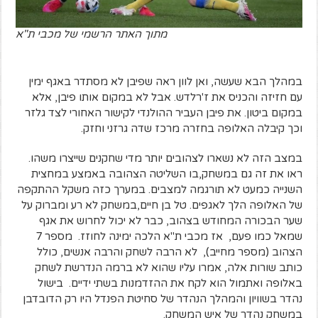
מתוך האתר הרשמי של מכבי ת"א
במהלך הבא שעשה, ואן לוון ראה שפיבן לא מסתדר באגף ימין
עם חזיזה והכניס את ז'רלדש. אבל לא במקום אותו פיבן, אלא
במקום ביטון. את פיבן העביר ההולנדי לקישור האחורי לצד גלזר
וכך קיבלה האלופה בחזרה מרכז שדה גרזני וחזק.
במצב הזה לא נשארו לצהובים יותר מדי שחקנים שייצרו משהו.
ראו את זה גם במשחק,בו השליטה הצהובה באמצע במחצית
השנייה כמעט לא תורגמה למצבים. במערך כזה משקל ההתקפה
של האלופה הלך לאגפים. טל בן חיים,במשחק לא רע ומברוק על
שער הבכורה המחודש בצהוב, כבר לא יכול לחרוש את אגף
שמאל כמו פעם, אז מכבי ת"א הלכה ימינה לחוזז. מספר 7
הצהוב (מספר מחייב), לא הרבה לשחק והרבה אנשים, כולל
כותב שורות אלה, אמרו עליו שהוא לא ברמה הנדרשת לשחק
באלופה ואתמול הוא לקח את ההזדמנות בשתי ידיים. בישול
נהדר בשוויון והמהלך הנהדר של סחיטת הפנדל היו רק הדובדבן
במשחק נהדר של איש המשחק.