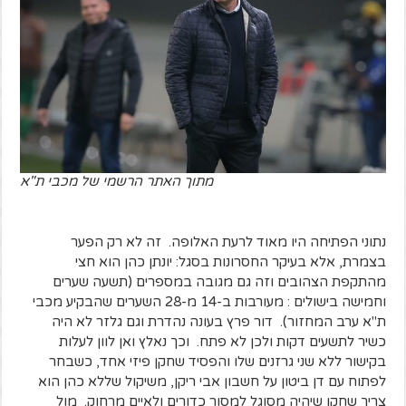
מתוך האתר הרשמי של מכבי ת"א
נתוני הפתיחה היו מאוד לרעת האלופה. זה לא רק הפער
בצמרת, אלא בעיקר החסרונות בסגל: יונתן כהן הוא חצי
מהתקפת הצהובים וזה גם מגובה במספרים (תשעה שערים
וחמישה בישולים : מעורבות ב-14 מ-28 השערים שהבקיע מכבי
ת"א ערב המחזור). דור פרץ בעונה נהדרת וגם גלזר לא היה
כשיר לתשעים דקות ולכן לא פתח. וכך נאלץ ואן לוון לעלות
בקישור ללא שני גרזנים שלו והפסיד שחקן פיזי אחד, כשבחר
לפתוח עם דן ביטון על חשבון אבי ריקן, משיקול שללא כהן הוא
צריך שחקן שיהיה מסוגל למסור כדורים ולאיים מרחוק. מול