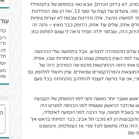
אמרנו, לא בדיוק זוכרת), אבא ואני במתחם של בלומפילד.
עומדים בתור, עוברים את הבידוק, מנקבים מנוי, צועדים עוד קצת עד שער 13, ואז הן שם. המדרגות
. למישהו מהצד, אלה מדרגות שבטח לא יוצרות ציפיות
עוד 
עולים אחת, עולים עוד אחת, הדופק כבר מאיץ – והנה זה
קלט
ירוק הזה, שבתור ילדה תמיד נראה לי עצום לפחות כמו
ריס
ת"א
להי
הם עולים מהמנהרה למגרש, אבל בתחושה שלי ההרגשה
תל 
ד לפני העניין במשחק עצמו ובפן התחרותי שבו, אפילו
יוסי
 אותי היתה ההתרגשות מהמראה המרהיב הזה של
משב
צאות והפרוז'קטורים שמאירים. עניין ויזואלי לחלוטין. גם
עונת /18
חרי, אני עוד מרשה לעצמי להתלהב מהמחזה בכל פעם
ראשון שעבר יותר משעה וחצי לפני המשחק של הקבוצה
חש שהדבר הראשון שעשיתי לפני הכניסה למגרש היה
ר בשביל תמונה. עוד הרבה לפני הנסיעה לאיטליה,
קבוצות הן לא מכבי תל אביב, כבר דמיינתי בראש איך
זה נגלה פתאום לנגד עיניי. אז הצטלמתי, והמשכנו
י שם.