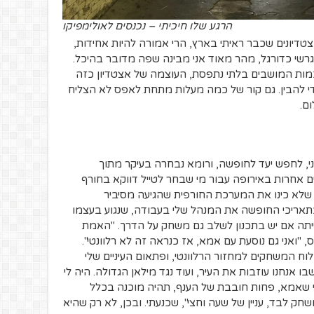
הרגע שלו חיכיתי – נכנסים לאולימפיקו
טדיונים שכבר ראיתי בארץ, הרי אמורה להיות אחידות,
רשי כדורגל, מהר מאוד אני מבינה שפה מדובר בהיכל.
כמות המושבים בלתי נתפסת, העוצמה של אצטדיון כזה
די להבין. גם קור של כמה מעלות מתחת לאפס לא הצליח
ם.
י, לחפש יעד לחופשה, ורומא נבחרה בעיקר מתוך
 אחרות באירופה עבור מי שבחר לטייל דווקא בחורף
 שלא כינו את המערכת החורפית שהגיעה מסיביר
בתאריכי החופשה את המנהל שלי בעבודה, שנגוע בעצמו
ייתה אם יש בתכנון לשלב גם משחק על הדרך. "האמת
 "ואני גם נוסעת עם אמא, אז כנראה זה לא רלוונטי".
וח המשחקים למחזור הרלוונטי, ופתאום העיניים שלי
ו אנחנו עוזבות את העיר, ועוד נגד מילאן הגדולה. היה לי
תי שאמא, פחות חובבת של הענף, תהיה מוכנה בכלל
שחק לבד, עניין של שעה וחצי", שכנעתי. ובכן, לא רק שהיא