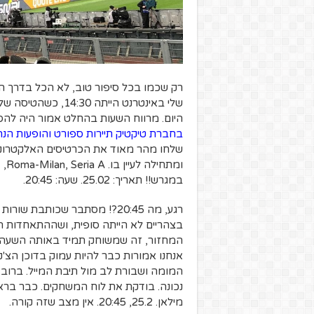
רק שכמו בכל סיפור טוב, לא הכל בדרך 
היום. מרווח השעות בהחלט אמור היה להספ
בחברת טיקטיק תיירות ספורט והופעות הנ
שלחו מהר מאוד את הכרטיסים האלקטרוניי
ומת
במגרש!! תאריך: 25.02. שעה: 20:45.
רגע, מה 20:45?! מסתבר שכות
בצהריים לא הייתה סופית, ושההתאחדות
אנחנו אמורות כבר להיות עמוק בדוכן הצ'
המומה ושבורת לב מול תיבת המייל. ברוב 
נכונה. בודקת את לוח המשחקים. כבר ברא
מילאן. 25.2, 20:45. אין מצב שזה קורה.