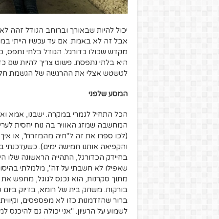
יכול להיות שבאורך וברוחב הגודל זהה לאצ
אבל זה לא באמת. אם עד עכשיו הייתי במג
מקדש שכולו כדורגל. הגודל בלתי נתפס, 
היא בלתי נתפסת. פשוט צריך להיות שם כ
לטשטש אצלי את ההרגשה של הגשמת חלו
המסע שלפני
הכל התחיל לגמרי במקרה. ישבנו, אמא ואנ
המחשבה שמזג האוויר בה נוח יחסית לערים
(לכו ספרו את זה ל"חיה מהמזרח", או איך
והקפיאה אותנו חמישה ימים). כשעדכנתי 
בחיידק הכדורגל, התהייה הראשונה שלו ה
שאפילו לא חשבתי על זה", מלמלתי בהיסוס,
מתוך סקרנות, הוא נכנס לגוגל, מחפש את ל
בורקות. משחק בית של רומא, בדיוק ביום שב
ברור שהזדמנות כזו לא מפספסים, וקיווי
לשמוע על הרעיון. "אני יכולה גם להיכנס למ