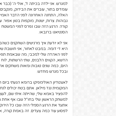
למגרש. אני ילדה בכיתה ד', אולי ה' (כבר 
האלה, התחנה האחרונה לפני הדבר האמיתי
גבוהות. צרות, ישנות, מוקפות בטון אפור. 
קורה. הרגע הזה שבו נפרס לפניי המשטח ה
הסנטיאגו ברנבאו.
אני לא יודעת איך מרגישים השחקנים כש
היא די דומה. במבט לאחור, אני חושבת שעו
לפני האהדה שלי למכבי, מה שבאמת תפס
הדשא, הקווים הלבנים, שתי הרשתות, לוח התו
היום, כמה שנים טובות ומאות משחקים א
ובכל מגרש מחדש.
לאצטדיון האולימפיקו ברומא הגעתי ביום 
המקומית נגד מילאן. אתם בטח יכולים לנ
להפציר באמא שלי, שהייתה איתי שם, לעצו
למשחק הראשון שלי בחו"ל שבו אף אחת מה
אתעד את הרגע הסמלי הזה שבו כל הירוק ה
לפסוע עוד כמה צעדים. זה באמת קורה, אנ