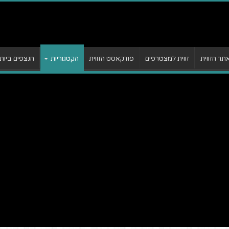
ר הזווית
זווית למצטרפים
פודקאסט הזווית
הקטגוריות
הנצפים ביות