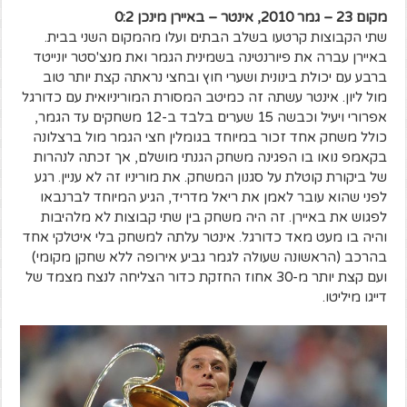
מקום 23 – גמר 2010, אינטר – באיירן מינכן 0:2
שתי הקבוצות קרטעו בשלב הבתים ועלו מהמקום השני בבית.
באיירן עברה את פיורנטינה בשמינית הגמר ואת מנצ'סטר יונייטד
ברבע עם יכולת בינונית ושערי חוץ ובחצי נראתה קצת יותר טוב
מול ליון. אינטר עשתה זה כמיטב המסורת המוריניואית עם כדורגל
אפרורי ויעיל וכבשה 15 שערים בלבד ב-12 משחקים עד הגמר,
כולל משחק אחד זכור במיוחד בגומלין חצי הגמר מול ברצלונה
בקאמפ נואו בו הפגינה משחק הגנתי מושלם, אך זכתה לנהרות
של ביקורת קוטלת על סגנון המשחק. את מוריניו זה לא עניין. רגע
לפני שהוא עובר לאמן את ריאל מדריד, הגיע המיוחד לברנבאו
לפגוש את באיירן. זה היה משחק בין שתי קבוצות לא מלהיבות
והיה בו מעט מאד כדורגל. אינטר עלתה למשחק בלי איטלקי אחד
בהרכב (הראשונה שעולה לגמר גביע אירופה ללא שחקן מקומי)
ועם קצת יותר מ-30 אחוז החזקת כדור הצליחה לנצח מצמד של
דייגו מיליטו.