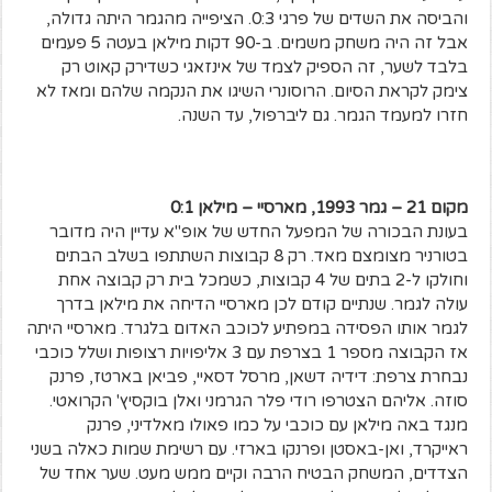
והביסה את השדים של פרגי 0:3. הציפייה מהגמר היתה גדולה,
אבל זה היה משחק משמים. ב-90 דקות מילאן בעטה 5 פעמים
בלבד לשער, זה הספיק לצמד של אינזאגי כשדירק קאוט רק
צימק לקראת הסיום. הרוסונרי השיגו את הנקמה שלהם ומאז לא
חזרו למעמד הגמר. גם ליברפול, עד השנה.
מקום 21 – גמר 1993, מארסיי – מילאן 0:1
בעונת הבכורה של המפעל החדש של אופ"א עדיין היה מדובר
בטורניר מצומצם מאד. רק 8 קבוצות השתתפו בשלב הבתים
וחולקו ל-2 בתים של 4 קבוצות, כשמכל בית רק קבוצה אחת
עולה לגמר. שנתיים קודם לכן מארסיי הדיחה את מילאן בדרך
לגמר אותו הפסידה במפתיע לכוכב האדום בלגרד. מארסיי היתה
אז הקבוצה מספר 1 בצרפת עם 3 אליפויות רצופות ושלל כוכבי
נבחרת צרפת: דידיה דשאן, מרסל דסאיי, פביאן בארטז, פרנק
סוזה. אליהם הצטרפו רודי פלר הגרמני ואלן בוקסיץ' הקרואטי.
מנגד באה מילאן עם כוכבי על כמו פאולו מאלדיני, פרנק
ראייקרד, ואן-באסטן ופרנקו בארזי. עם רשימת שמות כאלה בשני
הצדדים, המשחק הבטיח הרבה וקיים ממש מעט. שער אחד של