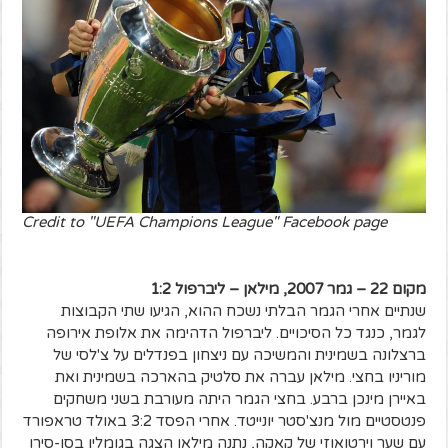
Credit to "UEFA Champions League" Facebook page
מקום 22 – גמר 2007, מילאן – ליברפול 1:2
שנתיים אחרי הגמר הבלתי נשכח ההוא, הגיעו שתי הקבוצות
לגמר, כנגד כל הסיכויים. ליברפול הדהימה את אלופת אירופה
ברצלונה בשמינית והמשיכה עם ניצחון בפנדלים על צ'לסי של
מוריניו בחצי. מילאן עברה את סלטיק בהארכה בשמינית ואת
באיירן מינכן ברבע. בחצי הגמר היתה מעורבת בשני משחקים
פנטסטיים מול מנצ'סטר יונייטד. אחרי הפסד 3:2 באולד טראפורד
עם שער וירטואוזי של קאקה, נתנה מילאן הצגה בגומלין בסן-סירו