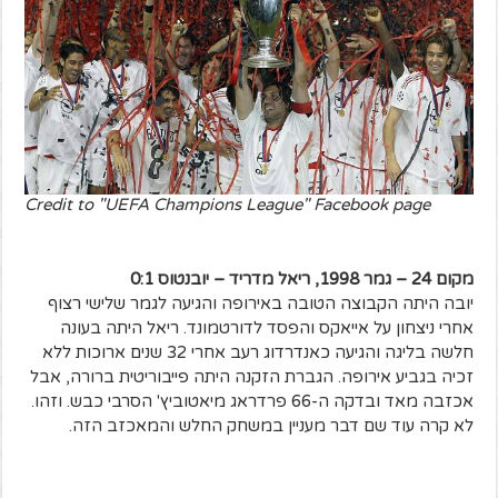
Credit to "UEFA Champions League" Facebook page
מקום 24 – גמר 1998, ריאל מדריד – יובנטוס 0:1
יובה היתה הקבוצה הטובה באירופה והגיעה לגמר שלישי רצוף
אחרי ניצחון על אייאקס והפסד לדורטמונד. ריאל היתה בעונה
חלשה בליגה והגיעה כאנדרדוג רעב אחרי 32 שנים ארוכות ללא
זכיה בגביע אירופה. הגברת הזקנה היתה פייבוריטית ברורה, אבל
אכזבה מאד ובדקה ה-66 פרדראג מיאטוביץ' הסרבי כבש. וזהו.
לא קרה עוד שם דבר מעניין במשחק החלש והמאכזב הזה.