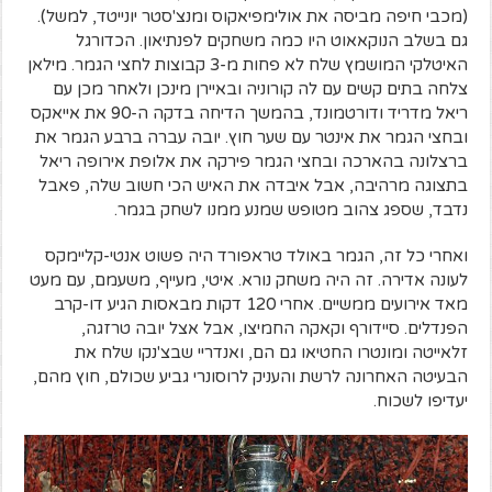
(מכבי חיפה מביסה את אולימפיאקוס ומנצ'סטר יונייטד, למשל).
גם בשלב הנוקאאוט היו כמה משחקים לפנתיאון. הכדורגל
האיטלקי המושמץ שלח לא פחות מ-3 קבוצות לחצי הגמר. מילאן
צלחה בתים קשים עם לה קורוניה ובאיירן מינכן ולאחר מכן עם
ריאל מדריד ודורטמונד, בהמשך הדיחה בדקה ה-90 את אייאקס
ובחצי הגמר את אינטר עם שער חוץ. יובה עברה ברבע הגמר את
ברצלונה בהארכה ובחצי הגמר פירקה את אלופת אירופה ריאל
בתצוגה מרהיבה, אבל איבדה את האיש הכי חשוב שלה, פאבל
נדבד, שספג צהוב מטופש שמנע ממנו לשחק בגמר.
ואחרי כל זה, הגמר באולד טראפורד היה פשוט אנטי-קליימקס
לעונה אדירה. זה היה משחק נורא. איטי, מעייף, משעמם, עם מעט
מאד אירועים ממשיים. אחרי 120 דקות מבאסות הגיע דו-קרב
הפנדלים. סיידורף וקאקה החמיצו, אבל אצל יובה טרזגה,
זלאייטה ומונטרו החטיאו גם הם, ואנדריי שבצ'נקו שלח את
הבעיטה האחרונה לרשת והעניק לרוסונרי גביע שכולם, חוץ מהם,
יעדיפו לשכוח.