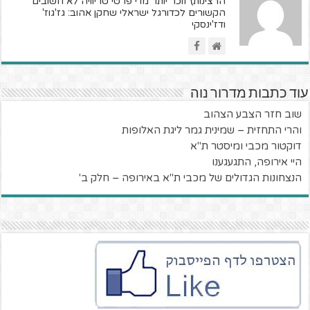
הרצינות) זוכר יותר מדי פרטי טריוויה לא חשובים
הקשורים לכדורגל ישראלי שחקן אהוב: גז'גוז'
ודז'ינסקי
עוד כתבות מדרור נוה
שוב חזר הצבע הצהוב
והרי התחזית – שמינית גמר ליגת האלופות
דוקטור מכבי ומיסטר ת"א
היי אירופה, התגעגענו
הנצחונות הגדולים של מכבי ת"א באירופה – חלק ב'