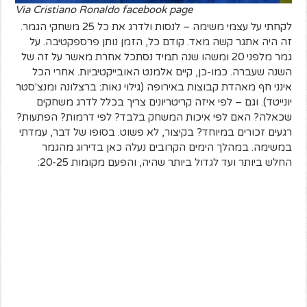
Via Cristiano Ronaldo facebook page
לקחתי על עצמי משימה – לנסות ולדרג את כל 25 משחקי הגמר.
זה היה אתגר קשה מאד. קודם כל, הזמן נותן פרספקטיבה. על
גמר מלפני 20 ומשהו שנה תמיד נסתכל אחרת מאשר על זה של
השנה שעברה. כמו-כן, קיים אלמנט האובייקטיביות. אחרי הכל
אינני חף מאהדת קבוצות באירופה (גילוי נאות: ברצלונה ומנצ'סטר
יונייטד). וגם – לפי איזה קריטריונים צריך בכלל לדרג משחקים
שכאלה? האם לפי איכות המשחק בלבד? לפי דרמות? הפתעות?
רגעים זכורים במיוחד? בקיצור, לא פשוט. בסופו של דבר, עמדתי
במשימה. במהלך הימים הקרובים נעלה כאן בדירוג מהגמר
החלש ביותר ועד לגדול ביותר שהיה, והפעם מקומות 20-25: