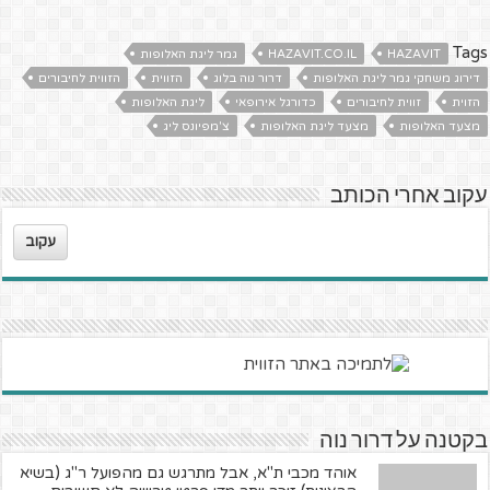
Tags
HAZAVIT
HAZAVIT.CO.IL
גמר ליגת האלופות
דירוג משחקי גמר ליגת האלופות
דרור נוה בלוג
הזווית
הזווית לחיבורים
הזוית
זווית לחיבורים
כדורגל אירופאי
ליגת האלופות
מצעד האלופות
מצעד ליגת האלופות
צ'מפיונס ליג
עקוב אחרי הכותב
עקוב
בקטנה על דרור נוה
אוהד מכבי ת"א, אבל מתרגש גם מהפועל ר"ג (בשיא