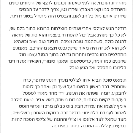
מהדירוג הנוכחי. אז לפני שאנחנו נכנסים לרצף של הימורים שונים
ומיוחדים כמו קאי האברץ ופדרו נטו, צריך לדבר על הבסיס
שיחזיק אותנו מול כל הבלאגן. והבסיס הזה מתחיל בטוני רודיגר.
רודיגר הגיע לצ'לסי אחרי שנתיים מוצלחות ברומא בתור בלם שני,
לא כל כך מנהיג אבל יכול להסתדר בעצמו והוא סוג של מראה
להגנה כולה; כשההגנה טובה ויציבה, רודיגר טוב ויציב וכשהיא
לא, הוא לא. זה היה מאוד שייקי; נכנס ויוצא מההרכב, מאמנים
מתחלפים כמו גרביים ותחרות גדולה בתוך הסגל עצמו מול
שחקנים כמו זומה, כריסטיאנסן ופאקיו טומורי, השאירו את רודיגר
בלימבו מתסכל. ואז הגיע טוכל.
תומאס טוכל הביא איתו לצ'לסי מערך הגנתי פרופר, כזה
שמתחיל דבר ראשון בלשמור על שער נקי ואחר כך לנסות
להבקיע. זומה, שפתח את העונה, ירד מהר מאוד לספסל
בעקבות לקויות הגנתיות, למרות משחק ראש אדיר. טיאגו סילבה
אימץ לעצמו את עמדת הביג בוס כבלם מרכזי ואזפי הוסט
לאחור לעמדת בלם ימני. רודיגר זכה במקום האחרון בשלישייה,
מצד שמאל לצד אלונסו או צ'ילי וההגנה של צ'לסי הפכה להיות
כמעט בין לילה – הטובה ביותר באירופה.