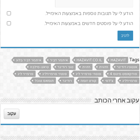
הודע לי על תגובות נוספות באמצעות האימייל.
הודע לי על פוסטים חדשים באמצעות האימייל.
Tags
HAZAVIT
HAZAVIT.CO.IL
איתמר דביר
איתמר דביר בלוג
אנטוניו רודיגר
הזווית
הזוית
טוני רודיגר
טיאגו סילבה
פודקאסט מינוס 4
פנטזי פרמייר ליג
פנטזי פרמיירליג
פרמייר ליג
פרמיירליג
צ'לסי
קורט זומה
רודיגר
תומאס טוכל
עקוב אחרי הכותב
עקוב