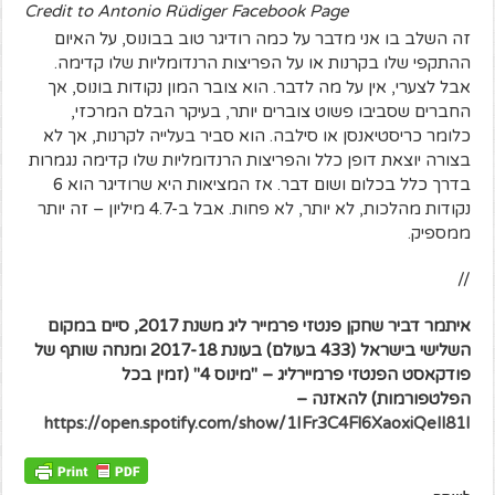
Credit to Antonio Rüdiger Facebook Page
זה השלב בו אני מדבר על כמה רודיגר טוב בבונוס, על האיום
ההתקפי שלו בקרנות או על הפריצות הרנדומליות שלו קדימה.
אבל לצערי, אין על מה לדבר. הוא צובר המון נקודות בונוס, אך
החברים שסביבו פשוט צוברים יותר, בעיקר הבלם המרכזי,
כלומר כריסטיאנסן או סילבה. הוא סביר בעלייה לקרנות, אך לא
בצורה יוצאת דופן כלל והפריצות הרנדומליות שלו קדימה נגמרות
בדרך כלל בכלום ושום דבר. אז המציאות היא שרודיגר הוא 6
נקודות מהלכות, לא יותר, לא פחות. אבל ב-4.7 מיליון – זה יותר
ממספיק.
//
איתמר דביר שחקן פנטזי פרמייר ליג משנת 2017, סיים במקום
השלישי בישראל (433 בעולם) בעונת 2017-18 ומנחה שותף של
פודקאסט הפנטזי פרמיירליג – "מינוס 4" (זמין בכל
הפלטפורמות) להאזנה –
https://open.spotify.com/show/1IFr3C4Fl6XaoxiQeIl81I