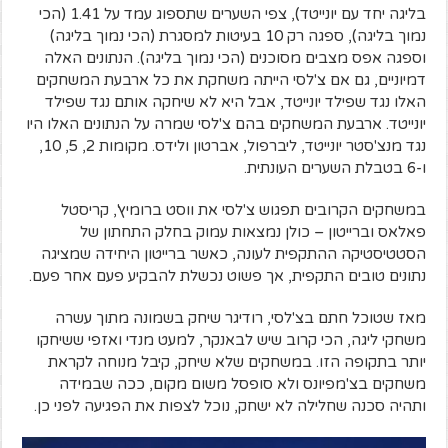
בליגה יחד עם יונייטד), צפי השערים שתספוג עמד על 1.41 (הכי
נמוך בליגה), ספגה רק 10 בעיטות למסגרת (הכי נמוך בליגה)
וספגה אפס מצבים מסוכנים (הכי נמוך בליגה). הנתונים האלה
דמיוניים, גם אם צ'לסי הייתה משחקת את כל ארבעת המשחקים
האלו נגד שפילד יונייטד, אבל היא לא שיחקה אותם נגד שפילד
יונייטד. ארבעת המשחקים בהם צ'לסי שמרה על הנתונים האלו היו
נגד מנצ'סטר יונייטד, ליברפול, אברטון ולידס. מקומות 2, 5, 10,
ו-6 בטבלת השערים העונתית.
במשחקים הקרובים תפגוש צ'לסי את ווסט ברומיץ', קריסטל
פאלאס וברייטון – כולן נמצאות עמוק בחלק התחתון של
הסטטיסטיקה ההתקפית לעונה, כאשר ברייטון היחידה שמציגה
נתונים טובים התקפית, אך פשוט נכשלת להבקיע פעם אחר פעם.
מאז שטוכל חתם בצ'לסי, רודיגר שיחק בשמונה מתוך עשרה
משחקי ליגה, הכי קרוב שיש לבאנקר, למעט מנדי ואזפי ששיחקו
יותר בתקופה הזו. במשחקים שלא שיחק, קיבל מנוחה לקראת
משחקים בצ'מפיונס ולא סופסל משום מקום, ככה שבמידה
ותהיה סכנה שחלילה לא ישחק, נוכל לצפות את הפגיעה לפני כן.