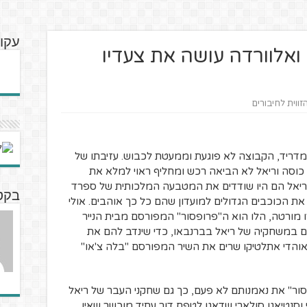
עקוב
ואלוורדה עושה את צעדיו
זווית לחיבורים
מדריד, הקבוצה לא פוגעת וממעטת לכבוש. עזיבתו של
 כוסה וריאל לא הביאה רכש ומחליף ראוי למלא את
 ריאל הם היו שודדים את המטבעה המלכותית של ספרד
בקט
את הכוכבים הגדולים למועדון שהם כל כך אוהבים. אולי
 מורטה, הלו הוא ה"פרופסור" המפורסם מבית הנייר
 במשחקיה של ריאל בברנבאו, כדי שינדב להם את
אוהדי אתלטיקו שרים את השיר המפורסם "בלה צ'או"
סור" את נאמנותם לא פעם, כך גם שחקני העבר של ריאל
 וסנטיאגו סולארי שדאגו לטפח דור עתיד מוכשר שאין