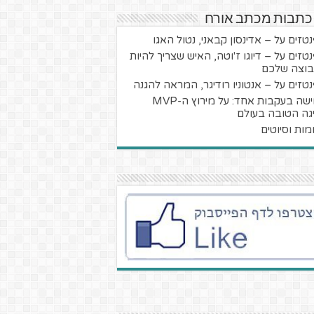
 כתבות מכתב אורח
טזים על – אדינסון קבאני, נטול האגו
טזים על – דיוגו ז'וטה, האיש שצריך להיות
וצה שלכם
טזים על – אנטוניו רודיגר, המראה להגנה
חמישה בעקבות אחד: על מירוץ ה-MVP
גה הטובה בעולם
מות וסיוטים