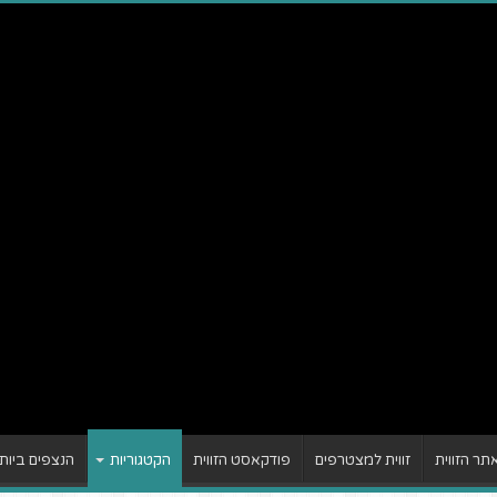
ר הזווית
זווית למצטרפים
פודקאסט הזווית
הקטגוריות
הנצפים ביות