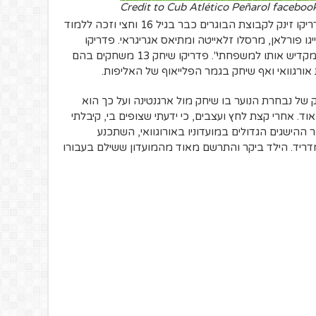
Credit to Cub Atlético Peñarol faceboo
בעקבות הטורניר המוצלח עם הנבחרת, פדריקו זינק לקבוצת הבוגרים כבר בגיל 16 וחצי וזכה ללמוד
גו פורלאן, מרסלו זלאייטה ומתיאס אגריגראי. פדריקו
הנרגש אמר "זה חלום גדול שמתגשם ואני מקדיש אותו למשפחתי". פדריקו שיחק 13 משחקים בהם
של נבחרת הנוער בו שיחק מול ארגנטינה ועל כך הוא
ד. אחרי קצת לחץ ועצבים, כי ידעתי שצופים בי, קיבלתי
הישגים הגדולים במועדוניו באורוגוואי, השתכנע
במדריד. הילד ביקר והתרשם מאוד מהמועדון ששילם בעבורו