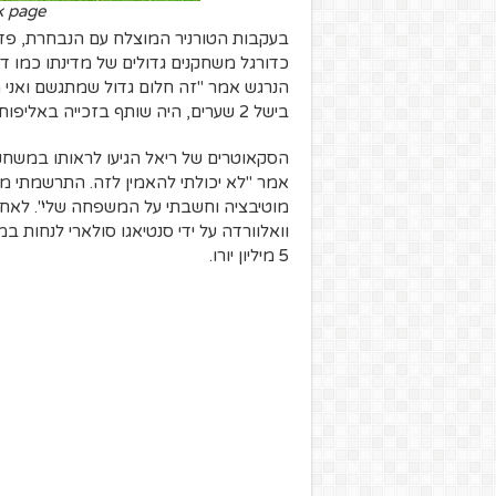
k page
כדורגל משחקנים גדולים של מדינתו כמו דיי
בישל 2 שערים, היה שותף בזכייה באליפות אורגוואי ואף שיחק בגמר הפלייאוף של האליפות.
הסקאוטרים של ריאל הגיעו לראותו במשחק 
אמר "לא יכולתי להאמין לזה. התרשמתי מאו
מוטיבציה וחשבתי על המשפחה שלי". לאחר ה
וואלוורדה על ידי סנטיאגו סולארי לנחות 
5 מיליון יורו.