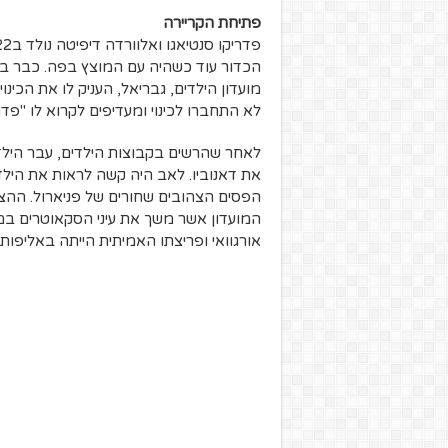
פתיחת הקריירה
הכדור עוד כשהיה עם המוצץ בפה. כבר בגי
לא התחברו לכינוי ומעדיפים לקרוא לו "פדה
לאחר שהרשים בקבוצות הילדים, עבר הילד
את דאנוביו. לאב היה קשה לראות את היל
הפסים הצהובים שחורים של פניארול. ההצ
המועדון אשר משך את עיני הסקאוטרים במ
אורגוואי ופריצתו האמיתית הייתה באליפות דרא"מ עד גיל 17 שם כב