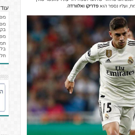
, ועליו נספר הוא
פדריקו ואלוורדה
.
עוד
מפנ
מפנ
בקב
מפנ
בלי
חלו