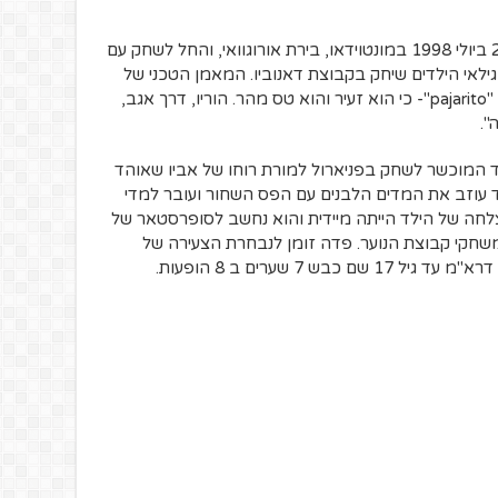
פדריקו סנטיאגו ואלוורדה דיפיטה נולד ב22 ביולי 1998 במונטוידאו, בירת אורוגוואי, והחל לשחק עם
לאי הילדים שיחק בקבוצת דאנוביו. המאמן הטכני של
מועדון הילדים, גבריאל, העניק לו את הכינוי "pajarito"- כי הוא זעיר והוא טס מהר. הוריו, דרך אגב,
".
 המוכשר לשחק בפניארול למורת רוחו של אביו שאוהד
ד עוזב את המדים הלבנים עם הפס השחור ועובר למדי
לחה של הילד הייתה מיידית והוא נחשב לסופרסטאר של
שחקי קבוצת הנוער. פדה זומן לנבחרת הצעירה של
ש 7 שערים ב 8 הופעות.