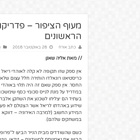
מעוף הציפור – פדריקו 
הראשונים
כתב אורח
28 באוקטובר 2018
ה
// מאת אליה שאנן
אין ספק שזו תקופה לא קלה לאוהדי ריאל 
כריסטיאנו רונאלדו הותירה חלל עצום שלא
החסר. אין ספק שאם זה היה תלוי באוהדי
במדריד על מנת לגייס סכומי כסף שימשכו 
בעתיד הם יצליחו לשכנע את השחקן אלברו
שידוע באהדתו לריאל אשר הצטלם לא פעם
המידע החשוב (למרבה האירוניה – דווקא 
במשחקים שלהם).
כשם שהשודדים מבית הנייר הביעו ל"פרופ
הביעו את נאמנותם למועדונם – זידאן, גוטי