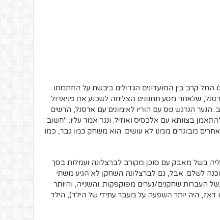
חל קרב בין המועדונים הגדולים ביבשת על החתמתו.
ארסנל, שלאחר מסע תחנונים הצליחה לשכנע את פניארול
הנער הנרגש טס עם הוריו לאימונים עם ארסנל, הרשים
התאמן בצוותא עם אלכסיס ואוזיל. ונגר אמר עליו: "חשוב
אחרים מבוגרים ממנו לא עושים. הוא משחק כמו גבר, כמו
ליה בשל מאבק עם סוכן מקורב לברצלונה ועמלות בסך
כנה לשלם. אבל, גם לברצלונה השחקן לא הגיע משתי
של העברות שחקנים/נערים מפוקפקות. והשנייה, והיותר
ו דאז, היה יותר השפעה על מעבר עתידי של הילד), הילד