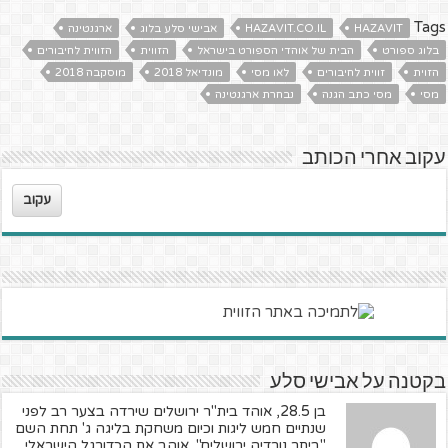
Tags
HAZAVIT
HAZAVIT.CO.IL
אבישי סלע בלוג
ארגנטינה
בלוג ספורט
הבית של אוהדי הספורט בישראל
הזווית
הזווית לחיבורים
הזוית
זווית לחיבורים
לאו מסי
מונדיאל 2018
מוסקבה 2018
מסי
מסי כתב הגנה
נבחרת ארגנטינה
עקוב אחרי הכותב
עקוב
בקטנה על אבישי סלע
בן 28.5, אוהד בית"ר ירושלים שירדה בצער רב לפני
שנתיים חמש ליגות וכיום משחקת בליגה ג' תחת השם
"ביתר נורדיה ירושלים". אוהב את הכדורגל הישראלי