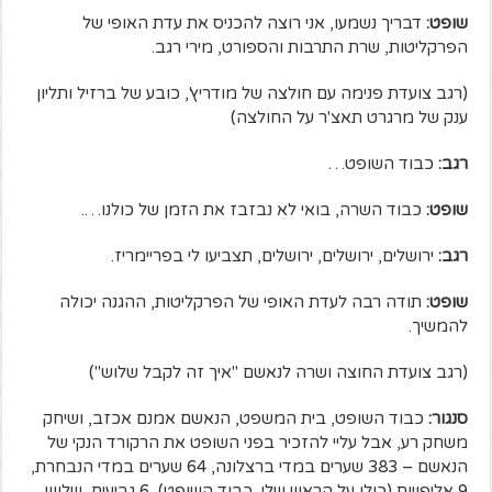
שופט:
דבריך נשמעו, אני רוצה להכניס את עדת האופי של
הפרקליטות, שרת התרבות והספורט, מירי רגב.
(רגב צועדת פנימה עם חולצה של מודריץ', כובע של ברזיל ותליון
ענק של מרגרט תאצ'ר על החולצה)
רגב:
כבוד השופט…
שופט:
כבוד השרה, בואי לא נבזבז את הזמן של כולנו….
רגב:
ירושלים, ירושלים, ירושלים, תצביעו לי בפריימריז.
שופט:
תודה רבה לעדת האופי של הפרקליטות, ההגנה יכולה
להמשיך.
(רגב צועדת החוצה ושרה לנאשם "איך זה לקבל שלוש")
סנגור:
כבוד השופט, בית המשפט, הנאשם אמנם אכזב, ושיחק
משחק רע, אבל עליי להזכיר בפני השופט את הרקורד הנקי של
הנאשם – 383 שערים במדי ברצלונה, 64 שערים במדי הנבחרת,
9 אליפויות (כולן על הראש שלי, כבוד השופט), 6 גביעים, שלוש