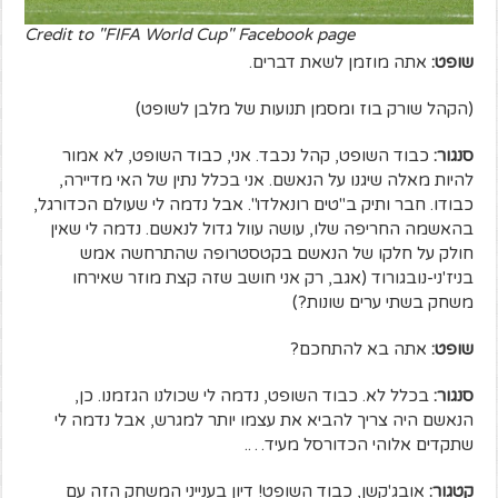
Credit to "FIFA World Cup" Facebook page
שופט:
אתה מוזמן לשאת דברים.
(הקהל שורק בוז ומסמן תנועות של מלבן לשופט)
סנגור:
כבוד השופט, קהל נכבד. אני, כבוד השופט, לא אמור
להיות מאלה שיגנו על הנאשם. אני בכלל נתין של האי מדיירה,
כבודו. חבר ותיק ב"טים רונאלדו". אבל נדמה לי שעולם הכדורגל,
בהאשמה החריפה שלו, עושה עוול גדול לנאשם. נדמה לי שאין
חולק על חלקו של הנאשם בקטסטרופה שהתרחשה אמש
בניז'ני-נובגורוד (אגב, רק אני חושב שזה קצת מוזר שאירחו
משחק בשתי ערים שונות?)
שופט:
אתה בא להתחכם?
סנגור:
בכלל לא. כבוד השופט, נדמה לי שכולנו הגזמנו. כן,
הנאשם היה צריך להביא את עצמו יותר למגרש, אבל נדמה לי
שתקדים אלוהי הכדורסל מעיד….
קטגור:
אובג'קשן, כבוד השופט! דיון בענייני המשחק הזה עם