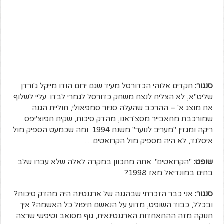
סנגור:
תקדים אלוהי הכדורסל מעיד שגם ירום הודו מייקל ג'ורדן
שליט"א, לא הצליח לנצח משחק כדורסל לגמרי לבדו. עליי לשלוף
את מוצג א' – ההרכב שהעלה סניור סמפאולי, חוליית הגנה
שמורכבת מחאבייר מסצ'ראנו, מהדק סיכות, שקית תפוצ'יפס
ריקה ומגזין "מעריב לנוער" משנת 1994. ומה שכמעט הספיק מול
איסלנד, לא היה מספיק מול הקרואטים…
שופט:
"הקרואטים". אתה מתכוון במקרה לאלה שלא עברו שלב
בתים במונדיאל מאז 1998?
סנגור:
אני כבר הזכרתי שבהגנה של ארגנטינה היה מהדק סיכות?
ובכלל, כבוד השופט, מדוע על הנאשם תיפול כל האשמה? איך
תנוקה מזה ההתאחדות הארגנטינאית, גוף מסואב וטיפשי שרצה