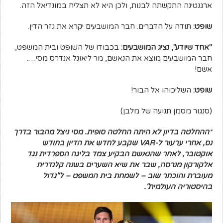
ארגנטינה התקשתה לבנות, ולכן היא לא תצליח במונדיאל הזה.
שופט:
תודה על הדברים. חבר המושבעים יקרא את גזר הדין.
"אחד שיודע", נציג המושבעים:
בכבודו של השופט ובית המשפט,
חבר המושבעים מוצא את הנאשם, מר ליאונל אנדרס מסי….
אשם!
שופט:
השליכוהו אל הבור!
(סנגור מסמן תנועה של מלבן)
*
ההחלטה בדיון לא היתה החלטה סופית. מסי ניצל מהבור בדרך
נס, אחרי ערעור ל-
VAR
שקבע לחדש את הדיון בחודש
אוקטובר, לאחר שהנאשם הבקיע צמד בליגה הספרדית נגד
אלקורקון מנרסה, שבר את שיא השערים בשנה קלנדרית
מעוברת והוכתר שוב – לשמחת בית המשפט – ל"גדול
בהיסטוריה העולמית".