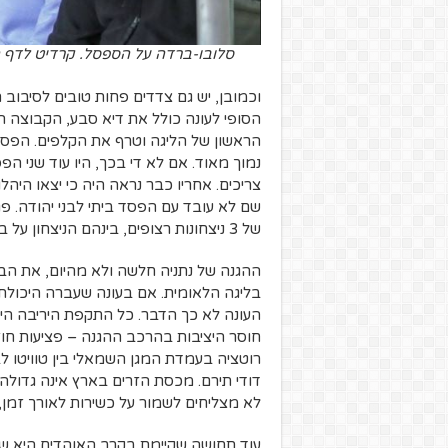
וכמובן, יש גם צדדים פחות טובים לסיבוב 
הסופי לעונה כולל את דיא סבע, הקבוצה ה
נמוך מאוד. אם לא די בכך, היו עוד שני הפס
צריכים. אחריו כבר נראה היה כי יצאו היה
שם לא עובד עם הפסד ביתי לבני יהודה. פ
של 3 ניצחונות רצופים, בינהם הניצחון על ב"ש והאקס.
ההגנה של נתניה חלשה ולא מהיום, את הב
בליגה הלאומית. אם בעונה שעברה היכול
העונה לא כך הדבר. כל התקפת היריבה היא
חוסר היציבות בהרכב ההגנה – פציעות חוזרו
רוטציה בעמדת המגן השמאלי בין טוויטו ל
דודי תירם. מכסת הזרים בארץ אינה גדולה 
לא מצליחים לשמור על כשירות לאורך זמן, 
עוד תחושה שקיימת בקרב האוהדים היא שלמ