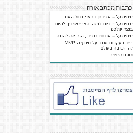
 כתבות מכתב אורח
טזים על – אדינסון קבאני, נטול האגו
טזים על – דיוגו ז'וטה, האיש שצריך להיות
וצה שלכם
טזים על – אנטוניו רודיגר, המראה להגנה
חמישה בעקבות אחד: על מירוץ ה-MVP
גה הטובה בעולם
מות וסיוטים