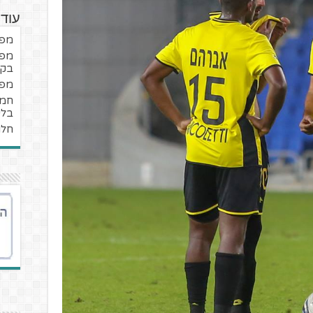
עוד
מפנ
מפנ
בקב
מפנ
בלי
חלו