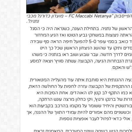
סלובו-ברדה על הספסל. קרדיט לדף הפייסבוק "FC Maccabi Netanya – מועדון כדורגל מכבי
נתניה".
הראשון של נתניה. בתחילת העונה, כשנראה היה כי הסגל
ראתה ניצוצות במשחקי גביע הטוטו ואז הגיע המחזור
הראשון של הליגה וטרף את הקלפים. הפסד כואב בסמי עופר 5-0 להפועל חיפה הראה סף שבירה
דים ותיקו עד שהושג הניצחון הראשון שכל כך היינו
לומים לדרך חדשה. עבר שבוע ושוב ראו בנתניה כי משהו
גרת הנבחרות הגיעה, הקבוצה עשתה סוויץ' ויצאה למסע
עיה ההגנתית היא סוחבת איתה עוד מהעלייה המטאורית
ת ההתקפית של הקבוצה עזרה לחפות על החולשה הזאת,
 כמו התקף לב קטן לנו האוהדים. אחת הסיבות היא
ת של ברנקו ורגוץ', ויקי כחלון מרצה עונש הרחקה,
בורנשטיין והיחיד ששומר על מקומו בהרכב בקביעות הוא
וכששניים מהם אמורים להיות עמודי התווך של ההגנה, אך
אולי כדאי לפזול לעבר אופציות נוספות.
רות הגיוון בשיטה ושינויי המערכים, המאמנים נראים