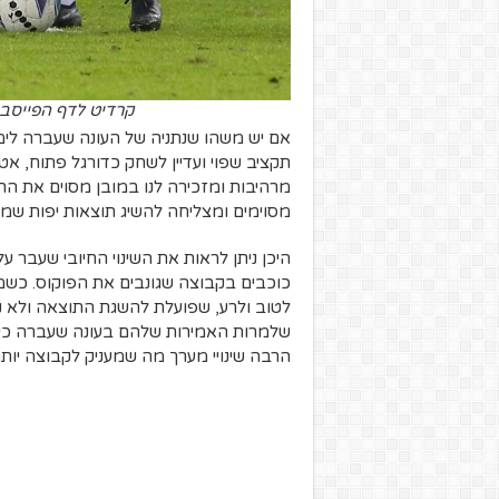
קרדיט לדף הפייסבוק "FC Maccabi Netanya – מועדון כדורגל מ
אם יש משהו שנתניה של העונה שעברה לימ
תקציב שפוי ועדיין לשחק כדורגל פתוח, אט
מרהיבות ומזכירה לנו במובן מסוים את התק
מסוימים ומצליחה להשיג תוצאות יפות שממ
היכן ניתן לראות את השינוי החיובי שעבר 
כוכבים בקבוצה שגונבים את הפוקוס. כשמד
לטוב ולרע, שפועלת להשגת התוצאה ולא נ
שלמרות האמירות שלהם בעונה שעברה כי לנ
הרבה שינויי מערך מה שמעניק לקבוצה יותר 