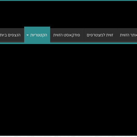
ר הזווית
זווית למצטרפים
פודקאסט הזווית
הקטגוריות
הנצפים ביות