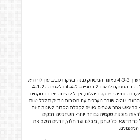
אם עד העונה הנוכחית היהלומים שיחקו במערך 4-3-3 כאשר המשחק נבנה בעיקרו סביב ערן לוי ודיא
סבע, עד המחזור ה-13 של עונת 2018/19 כבר הספקנו לראות 2 נוספים- 4-4-2 קלאסי ו- 4-1-2-
ונה שעברה נתניה שיחקה ביהלום, אך לא הייתה יציבות טקטית
המגרש והיה שובר מערכים עם מסירות מדויקות לכל טווח
בחיפוש אחר שטחים פנויים לקבלת הכדור. לעומת זאת,
אות מוכנות טקטית גבוהה יותר- השחקנים דבקים
כר הדשא. כל שחקן, מבלם ועד חלוץ, יודעים היטב את
המאמנים.