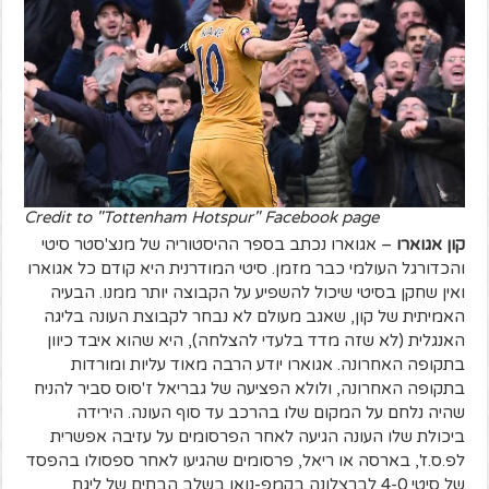
Credit to "Tottenham Hotspur" Facebook page
קון אגוארו
– אגוארו נכתב בספר ההיסטוריה של מנצ'סטר סיטי
והכדורגל העולמי כבר מזמן. סיטי המודרנית היא קודם כל אגוארו
ואין שחקן בסיטי שיכול להשפיע על הקבוצה יותר ממנו. הבעיה
האמיתית של קון, שאגב מעולם לא נבחר לקבוצת העונה בליגה
האנגלית (לא שזה מדד בלעדי להצלחה), היא שהוא איבד כיוון
בתקופה האחרונה. אגוארו יודע הרבה מאוד עליות ומורדות
בתקופה האחרונה, ולולא הפציעה של גבריאל ז'סוס סביר להניח
שהיה נלחם על המקום שלו בהרכב עד סוף העונה. הירידה
ביכולת שלו העונה הגיעה לאחר הפרסומים על עזיבה אפשרית
לפ.ס.ז', בארסה או ריאל, פרסומים שהגיעו לאחר ספסולו בהפסד
של סיטי 4-0 לברצלונה בקמפ-נואו בשלב הבתים של ליגת