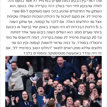
שלו. הארי קיין הבקיע כמות שערים בפרמייר ליג אשר כמעט זהה
לאלה שהבקיע תיירי הנרי בשלב הזה בקריירה שלו. בנוסף, הוא
השחקן של התרנגולים שהגיע בהכי מעט משחקים ל-60 שערי
פרמייר ליג. אין מקום לוויכוח על היכולת הטכנית המעולה שקיימת
אצל שני החלוצים האלה. אם לדבר על קוסטה, אף שחקן העונה
ב-5 הליגות הבכירות לא היה מעורב באופן ישיר (בישול או כיבוש)
ביותר שערים ממנו. הוא השלים העונה כיבוש שער אחד לפחות
נגד 20 קבוצות פרמייר ליג שונות בקריירה, דומה להישגים של מסי
ורונאלדו בספרד, עד כמה שראוי להשוות. קוסטה וקיין הם שני
חלוצים שללא ספק ראויים לתואר "החלוץ הטוב בפרמייר ליג", אם
זה היה נמדד באמצעות סטטיסטיקה ומספרים בלבד…