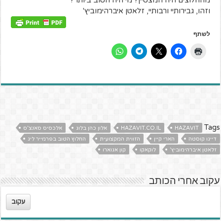
וזהו, גבירותיי ורבותיי, זלאטן איברהימוביץ'
לשתף
Tags
HAZAVIT
HAZAVIT.CO.IL
אלון כהן בלוג
אלכסיס סאנצ'ס
דייגו קוסטה
הארי קיין
הזווית המקצועית
החלוץ הטוב בפרמייר ליג
זלאטן איברהימוביץ'
לוקאקו
קון אגוארו
עקוב אחרי הכותב
עקוב