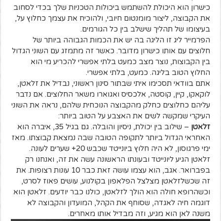
כישרון הוא היכולת להשתמש ביכולות הטכניות שלך בכדי לסחוב
את הקבוצה, ליצור מומנטום חיובי, ולהוכיח את עצמך כחלוץ על,
בעיצומו של תהליך שישלב בין כל הגורמים.
הפרמייר ליג זו הליגה בה יש את הכמות הגבוהה ביותר של
חלוצים עם אותו כישרון מדובר. כאשר זה מתמזג עם השוני הגדול
בין הקבוצות, נוצר מצב כמעט בלתי אפשרי להכריע מי הוא
החלוץ הטוב בליגה. כמעט, בלתי אפשרי.
אתם בוודאי תסכימו איתי שבתור סינון ראשוני, נבדיל את זלאטן,
לוקאקו, קיין, קוסטה, אלכסיס ואגוארו משאר החלוצים. אם נדבר
עליהם כחלוצים כחלק מהקבוצה הנוכחית שלהם, נראה את השוני
העיקרי שמקשה לשים את האצבע על הטוב ביותר:
זלאטן
– שילוב בין יכולת, ניסיון והובלה. גם בגיל 35, איברה הוא
האחראי הגדול ביותר לתקופה הטובה שבה נמצאת קבוצתו. מאז
ימי פרגוסון, לא היה חלוץ ביונייטד שכבש 20+ שערים לעונה.
זלאטן הגיע ליונייטד ובעונתו הראשונה עשה את זה, ואנחנו רק
בפברואר. אגב, הוא עצמו עושה זאת כבר 10 עונות רצופות. את
זה שכשלזלאטן מצלצל הפלאפון בקולנוע, עושים פאוז לסרט,
וכשהרופא חולה הוא הולך לזלאטן, כולנו כבר יודעים. זלאטן הוא
דוגמה חיה לאגדה, שסוחף את הקהל, המועדון והקבוצה לא
משנה לאן הוא מגיע, וזה מבדיל אותו מאחרים.