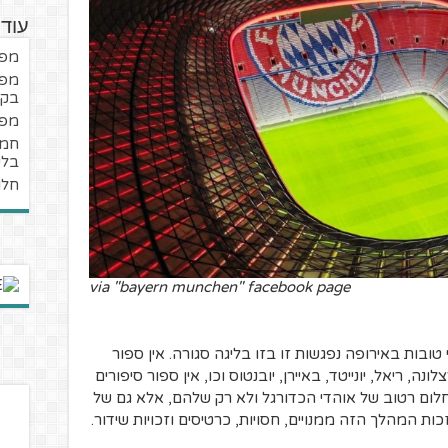
עוד
מפנ
מפנ
בקב
מפנ
בלי
חלו
via "bayern munchen" facebook page
 טובות באירופה נפגשות זו בזו בליגה סגורה. אין ספור
, ריאל, יונייטד, באיירן, יובנטוס וכו, אין ספור סיפורים
לום רטוב של אוהדי הכדורגל ולא רק שלהם, אלא גם של
ות המהלך הזה ממנויים, חסויות, כרטיסים וזכויות שידור.