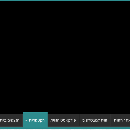
ר הזווית
זווית למצטרפים
פודקאסט הזווית
הקטגוריות
הנצפים ביות