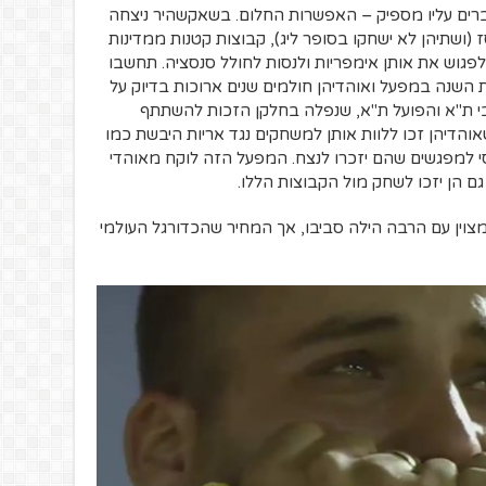
ברים עליו מספיק – האפשרות החלום. בשאקשהיר ניצחה
 (ושתיהן לא ישחקו בסופר ליג), קבוצות קטנות ממדינות
לפגוש את אותן אימפריות ולנסות לחולל סנסציה. תחשבו
 השנה במפעל ואוהדיהן חולמים שנים ארוכות בדיוק על
בי ת"א והפועל ת"א, שנפלה בחלקן הזכות להשתתף
והדיהן זכו ללוות אותן למשחקים נגד אריות היבשת כמו
צלסי למפגשים שהם יזכרו לנצח. המפעל הזה לוקח מאוהדי
ם הן יזכו לשחק מול הקבוצות הללו.
מצוין עם הרבה הילה סביבו, אך המחיר שהכדורגל העולמי