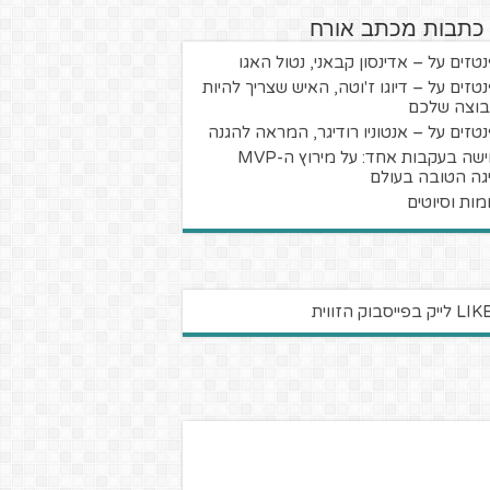
 כתבות מכתב אורח
טזים על – אדינסון קבאני, נטול האגו
טזים על – דיוגו ז'וטה, האיש שצריך להיות
וצה שלכם
טזים על – אנטוניו רודיגר, המראה להגנה
חמישה בעקבות אחד: על מירוץ ה-MVP
גה הטובה בעולם
מות וסיוטים