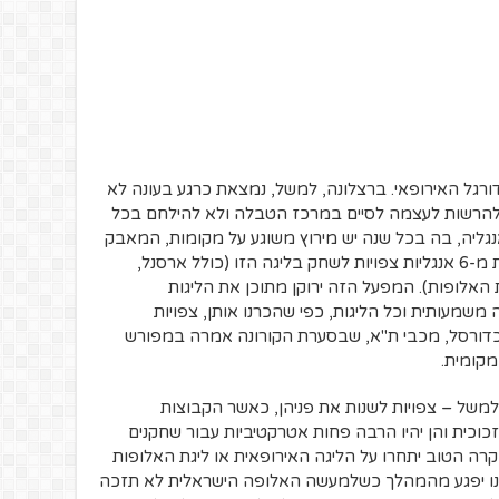
גל האירופאי. ברצלונה, למשל, נמצאת כרגע בעונה לא
 להרשות לעצמה לסיים במרכז הטבלה ולא להילחם בכל
שקורה היום. באנגליה, בה בכל שנה יש מירוץ משוגע על מקומות, המאבק
יאבד מערכו, כאשר ע"פ הדיווחים לא פחות מ-6 אנגליות צפויות לשחק בליגה הזו (כולל ארסנל,
אלופות). המפעל הזה ירוקן מתוכן את הליגות
משמעותית וכל הליגות, כפי שהכרנו אותן, צפויות
דורסל, מכבי ת"א, שבסערת הקורונה אמרה במפורש
מקומית.
ה למשל – צפויות לשנות את פניהן, כאשר הקבוצות
וכית והן יהיו הרבה פחות אטרקטיביות עבור שחקנים
רה הטוב יתחרו על הליגה האירופאית או ליגת האלופות
שלנו יפגע מהמהלך כשלמעשה האלופה הישראלית לא תזכה