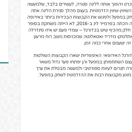
רנו ויהפוך אותה לליגה סגורה, לעשירים בלבד, שלמעשה
יווין-שיווין הזדמנויות. בעצם מהלך סגירת הליגה אתה
חק במפעל ולפגוש את הקבוצות הבכירות ביותר באירופה.
דמיינו לכם שלסטר, שעשתה סנסציה אדירה וזכתה בפרמייר ליג ב-2016, לא הייתה משחקת בסופר
חלק מהכיף שיש בכדורגל – שמדי פעם יש איזו סינדרלה
 אתלטיקו מדריד ואטאלנטה שמכניסות משב רוח מרענן
זה ישעמם אחרי כמה זמן.
רגל האירופאי. האימפריות ישארו הקבוצות השולטות
 עצם השתתפותן במפעל והן יפתחו פער גדול משאר
גורה תגרום לעיוות ספורטיבי ולמעשה מבטלת את ערך
ה מונע מקבוצות רבות את ההזדמנות לשחק במפעל.