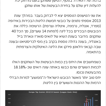
ברמה של רונאלדו. בנוסף, הטיעון ששחקן בועט מרחוק יכול
להעלות דיון שלם על בחירת הבעיטות של אותו שחקן.
את שני הטיעונים הנוספים יצא לי לבדוק בעבר. במהלך עונת
2013 אספתי נתונים על כובשי חמשת הליגות הבכירות באירופה
(ספרד, אנגליה, גרמניה, איטליה וצרפת). הרשימה כללה את
הכובשים הבכירים בכל ליגה (לפחות 14 שערים), סך הכל 40
שחקנים. מדובר בעונת השיא של לואיס סוארז וגארת' בייל
באנגליה, בעונה גדולה נוספת בקרב בין מסי לכריסטיאנו ובעונה
שבה קבאני וזלאטן פירקו את הליגה האיטלקית והצרפתית
בהתאמה.
כשמחשבים את היחס בין כמות הבעיטות של השחקנים האלו
לכמות השערים שהם כבשו באותה עונה רואים שכ-18.18%
מהבעיטות נכנסו.
יחס טוב יותר מאשר הכובש הישראלי ה"ממוצע" למרות הבדלי
הרמות של ההגנות והשוערים בין הליגות.