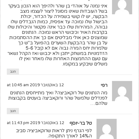
איני נמנה על אוהדי בן שהר ולהיפך הוא הנכון בעיקר
בשל העובדות שאינו מסוגל ליצור לעצמו מצב
הבקעה, יש לו קושי בשמירה על הכדור, יכולת
הבישול שלו נמוכה עד אפסית, כמות הנבדלים שלו
גבוהה, המהירות שלו כבר אינה פקטור והיכולות שלו
בקרבות האויר וכיבושי הראש נמוכה. הנתונים
שמוצגים כאן אולי מבליטים אם כך את ההסתמכות
על בן שהר בהבקעת השערים בהפועל ב"ש כך
שלמרות יחס המרה גבוה אם לא קיבל 5-6
הזדמנויות במשחק ייתכן ולא יכבוש ואז הקהל נשאר
עם טעם ההחמצות האחרות שלו מאחר ואין לו
משלים שיבקיע במקומו.
הגב
רפי
12 באוקטובר 2019 at 10:45 am
מה הנתונים של רוקאביצה? ואיך מתייחסים הנתונים
לפנדלים שלמשל שהר ורוקאביצה בועטים בקבוצות
שלהם…
הגב
טל בר-יוסף
12 באוקטובר 2019 at 11:43 pm
לפי הגרף ניתן לראות שרוקאביציה סביב
ה14% לאורך התקופה.