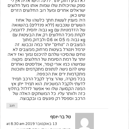
לא הגיע רחוק יותר. לליגה הישראלית אין לי
ספק שהיכולות שלו שמות אותו מעל חלוצים
ישראלים אחרים ומעל רוב החלוצים הזרים
שיש כאן.
היה מעניין לעשות חתך כלשהו של אחוז
השערים שנכבשו (ללא פנדלים) בהשוואה
של הזדמנויות עם xg גבוה יחסית. לדוגמה,
לקחת מכל החלוצים רק את הבעיטות עם
xg גבוה מ 0.5 או 0.6 ולבדוק מתוך
המצבים ה "נוחים" יותר כמה נכבשו. זה
ינרמל וינטרל בעיטות מרחוק ממצבים לא
נוחים שהסיכוי שלהם להיכנס נמוך ואז יראה
יותר על רמת הסיומת של החלוצים. מקווה
שמישהו כמו אורי קופר, אנליסטים ואחרים
שיש להם גישה לנתונים מתקדמים ותוכנות
מתקדמות ירים את הכפפה.
בכל מקרה, שהר צריך לקבל הרכב תמיד
לדעתי ולקבל המשכיות. הוא תמיד ייתן אץ
המנה הקסועה שלו ואי אפשר לזלזל בחלוץ
כזה ולוותר עליו. כל המשחקים האלה של
הרכב וספסל רק פוגעים בו ובקבוצה.
הגב
טל בר-יוסף
13 באוקטובר 2019 at 8:30 am