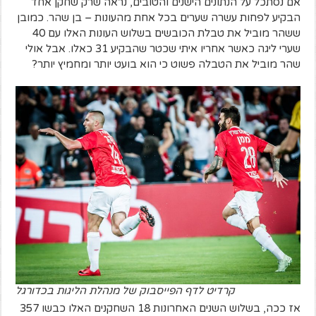
אם נסתכל על הנתונים הישנים והטובים, נראה שרק שחקן אחד
הבקיע לפחות עשרה שערים בכל אחת מהעונות – בן שהר. כמובן
ששהר מוביל את טבלת הכובשים בשלוש העונות האלו עם 40
שערי ליגה כאשר אחריו איתי שכטר שהבקיע 31 כאלו. אבל אולי
שהר מוביל את הטבלה פשוט כי הוא בועט יותר ומחמיץ יותר?
קרדיט לדף הפייסבוק של מנהלת הליגות בכדורגל
אז ככה, בשלוש השנים האחרונות 18 השחקנים האלו כבשו 357