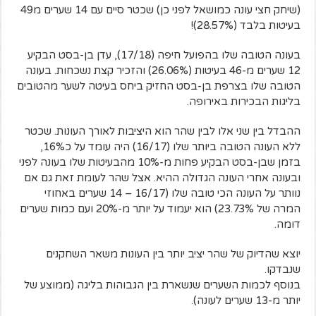
(שיחק חצי עונה כמושאל לפני כן) שכטר סיים עם 14 שערים מ49
בעיטות בלבד (28.57%)!
בעונה הטובה שלו בהפועל חיפה (17/18), עדן בן-בסט הבקיע
12 שערים מ-46 בעיטות (26.06%) והזכיר קצת נשכחות. בעונה
הטובה שלו בצרפת בן-בסט החזיק ביחס בעיטה לשער מהטובים
בליגות הבכירות באירופה.
ההבדל בין שני אלו לבין שהר הוא היציבות לאורך העונות. שכטר
ללא העונה הטובה ביותר שלו (16/17) היה עומד על כ16%,
בזמן שבן-בסט הבקיע פחות מ-10% מהבעיטות שלו בעונה לפני
ובעונה אחרי העונה הגדולה ההיא. אצל שהר לעומת זאת גם אם
נוותר על העונה הכי טובה שלו (16/17 – 14 שערים באחוזי
המרה של 23.73%) הוא יעמוד על יותר מ-20% ועם כמות שערים
דומה.
יוצא שהדיוק של שהר יציב יותר בין העונות משאר השחקנים
שנבדקו.
בנוסף לכמות השערים שנשארת בין הגבוהות בליגה (ממוצע של
יותר מ-13 שערים לעונה).