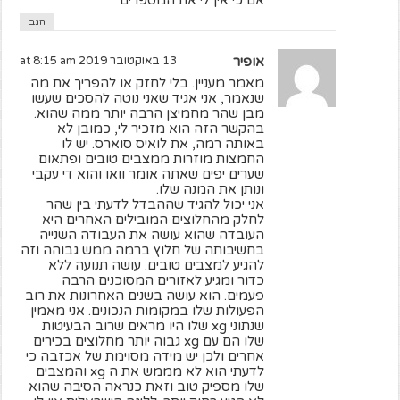
הגב
אופיר
13 באוקטובר 2019 at 8:15 am
מאמר מעניין. בלי לחזק או להפריך את מה
שנאמר, אני אגיד שאני נוטה להסכים שעשו
מבן שהר מחמיצן הרבה יותר ממה שהוא.
בהקשר הזה הוא מזכיר לי, כמובן לא
באותה רמה, את לואיס סוארס. יש לו
החמצות מוזרות ממצבים טובים ופתאום
שערים יפים שאתה אומר וואו והוא די עקבי
ונותן את המנה שלו.
אני יכול להגיד שההבדל לדעתי בין שהר
לחלק מהחלוצים המובילים האחרים היא
העובדה שהוא עושה את העבודה השנייה
בחשיבותה של חלוץ ברמה ממש גבוהה וזה
להגיע למצבים טובים. עושה תנועה ללא
כדור ומגיע לאזורים המסוכנים הרבה
פעמים. הוא עושה בשנים האחרונות את רוב
הפעולות שלו במקומות הנכונים. אני מאמין
שנתוני xg שלו היו מראים שרוב הבעיטות
שלו הם עם xg גבוה יותר מחלוצים בכירים
אחרים ולכן יש מידה מסוימת של אכזבה כי
לדעתי הוא לא מממש את ה xg והמצבים
שלו מספיק טוב וזאת כנראה הסיבה שהוא