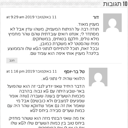
10 תגובות
דור
11 באוקטובר 2019 at 9:29 am
מעניין מאוד.
תודה רבה על הניתוח המעמיק. משהו עדין אבל לא
מסתדר לי, אנחנו רואים עובדתית שהם שהר מחמיץ
מלא גולים, חלקם בטוחים, במשחקים.
מניח שהסטט' לא משקרת כמובן,
ובכל זאת, תוכל להתייחס לנתוני הxG שלו והממוצע
בליגה? מעניין אותי איפה הוא עומד שם.
הגב
טל בר-יוסף
11 באוקטובר 2019 at 1:16 pm
הלוואי שהיה לי נתוני xG..
הדבר היחיד שאני יודע לגבי זה הוא שהפועל
באר-שבע היתה עם xG גבוה בהרבה
מכמות השערים בעונה שעברה (שזה אומר
שמגיעים למצבים ולא כובשים) אבל מי
שאמר את זה גם אמר שדווקא שהר היה עם
כמות שערים סבירה ביחס לxG
אז מה שאני הבנתי מזה הוא ששהר מחזיק
ביחס טוב בין כמות השערים שלו לxG שלו
אם כי אין לי את המספרים