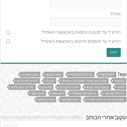
אימייל
הודע לי על תגובות נוספות באמצעות האימייל.
הודע לי על פוסטים חדשים באמצעות האימייל.
Tags
HAZAVIT
HAZAVIT.CO.IL
איתי שכטר
בלוג ספורט
בן שהר
הבית של אוהדי הספורט בישראל
הזווית
הזווית לחיבורים
הזוית
הפועל באר שבע
זווית לחיבורים
חלוצים
טל בר-יוסף בלוג
כדורגל ישראלי
כריסטיאנו רונאלדו
ליאו מסי
ליגת העל
מחמיצן כרוני או חלוץ קליני?
סטטיסטיקה
עדן בן בסט
עקוב אחרי הכותב