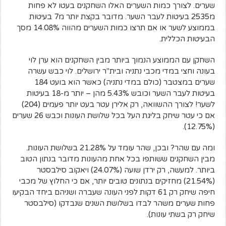
שערים. לצורך כמות השערים האלו השחקנים בעטו לא פחות
מ2535 בעיטות לעבר השער. מדובר בקצת יותר מ7 בעיטות
בממוצע לשער או אם תרצו כמות השערים מהווה 14.08% מסך
הבעיטות הכללית.
השחקן עם הממוצע הנמוך ביותר מבין השחקנים הוא ערן לוי
בעונה וחצי במדי מכבי נתניה ובית"ר ירושלים. לוי כבש עשרה
שערים במצטבר (כולם במדי נתניה) כאשר הוא בועט 184
בעיטות לעבר השער וכובש 5.43% מהן – יותר מ-18 בעיטות
לשער! לצורך ההשוואה, רק אלירן עטר בעט יותר פעמים (204)
אם כי עטר שיחק בליגת העל בכל שלושת העונות וכבש 26 שערים
(12.75%).
ומה עם שהר? ובכן, שהר עומד על 21.28% בשלושת העונות.
מבין השחקנים ששותפו בכל אחת מהעונות מדובר בנתון הטוב
ביותר. למעשה, רק ירדן שועה (24.07%) ויאקוב סילבסטר
(21.54%) מחזיקים בנתונים טובים יותר, אם כי החלוץ של מכבי
חיפה שיחק רק 61 דקות לפני העונה שעברה ושניהם ביחד הבקיעו
פחות שערים משהר לבדו בשלושת השנים שנבדקו (סילבסטר
שיחק רק בשתי עונות).