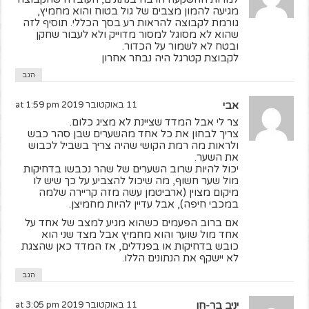
מגיעה להמון מצבים של גול בטוח והוא מחמיץ,
גורמת לקבוצה להראות רע בסך הכללי. תוסיף לזה
שהוא לא מסוגל למסור מדוייק ולא לעבור שחקן
ובטח לא לשמור על הכדור.
לקבוצת קטרגל היה נבחר אחרון
הגב
אבי
11 באוקטובר 2019 at 1:59 pm
צר לי אבל המדד שציינת לא מציג כלום.
צריך לבחון את כל אחד מהשערים שבן סהר כבש
ולראות מה רמת הקושי שהיה צריך בשביל לכבוש
את השער.
יכול להיות שרוב השערים של שהר נכבשו בדחיקות
מול שער חשוף, מה שיכול להצביע על כך שיש לו
מיקום מצוין (ארביטמן עשה מזה קריירה שלמה
במכבי חיפה), אבל עדיין להיות מחמיצן.
אם ברוב הפעמים כשהוא מגיע למצב של אחד על
אחד מול שוער והוא מחמיץ אבל מצד שני הוא
כובש בדחיקות או בפנדלים, אז המדד כאן שהצגת
לא יישקף את הנתונים הללו.
הגב
יניב בר-חן
11 באוקטובר 2019 at 3:05 pm