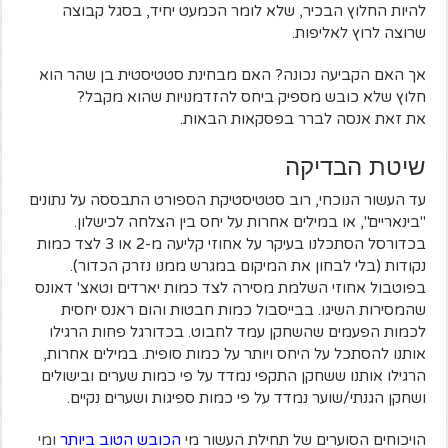
להיות החלוץ הבכיר, שלא לומר הכמעט יחיד, בסגל קבוצה
שרוצה לרוץ לאליפות.
אך האם הקביעה נכונה? האם מבחינת סטטיסטית בן שהר הוא
חלוץ שלא כובש מספיק ביחס להזדמנויות שהוא מקבל?
את זאת אנסה לברר בפסקאות הבאות.
שיטת הבדיקה
עד העשור הנוכחי, רוב סטטיסטיקת הספורט התבססה על נתונים
"בינאריים", או במילים אחרות על יחס בין הצלחה לכישלון.
בכדורסל הסתכלנו בעיקר על אחוזי קליעה מ-2 או 3 לצד כמות
נקודות (בלי לבחון את המיקום במגרש ממנו נזרק הכדור).
בפוטבול אחוזי השלמת מסירה לצד כמות יארדים וטאצ' דאונס
שהמסירות השיגו. בבייסבול כמות חבטות והום ראנס יחסית
לכמות הפעמים שהשחקן עמד לחבוט. בכדורגל פחות הרגילו
אותנו להסתכל על היחס ויותר על כמות סופית. במילים אחרות,
הרגילו אותנו ששחקן התקפי נמדד על פי כמות שערים ובישולים
ושחקן הגנתי/שוער נמדד על פי כמות ספיגות ושערים נקיים.
הויכוחים הסוערים של תחילת העשור מי
הכובש הטוב ביותר
ומי