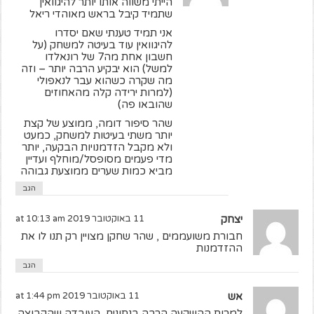
הייתי משווה אותו יותר להיגוואין
שתמיד קיבל בראש מאוהדי ריאל
אני תמיד טענתי שאם יסדרו
להיגוואין עוד בעיטה למשחק (על
חשבון אחת מה7 של רונאלדו
למשל) הוא יבקיע הרבה יותר – וזה
מה שקרה כשהוא עבר לנאפולי
(למרות ירידה קלה מהאחוזים
שהובאו פה)
שהר סיפור דומה, ממוצע של קצת
יותר משתי בעיטות למשחק, כמעט
ולא מקבל הזדמנויות הבקעה, יותר
מדי פעמים מסופסל/מוחלף ועדיין
מביא כמות שערים ממוצעת גבוהה
הגב
יצחק
11 באוקטובר 2019 at 10:13 am
חבורת משועממים , שהר שחקן מצויין רק תנו לו את
ההזדמנות
הגב
אש
11 באוקטובר 2019 at 1:44 pm
למרות ההשקעה הרבה בנתונים, העובדה שהקבוצה