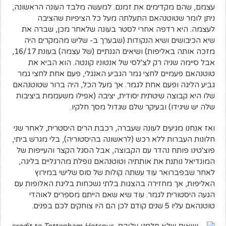
עצמם, שהם מקדימים את זמנם. למעשה מלבד העונה הראשונה,
ניתן לומר שטוטנהאם התעלתה מעל כל הציפיות שהציבה
לעצמה. היא רדפה אחרי לסטר בעונה שלאחר מכן, שברה את
שיא הכיבושים ושיא הנקודות (שבערך ב- שליש מהמקרים היה
מזכה אותה באליפות) ושיאים הגנתיים (של עצמה) בעונת 16/17,
אבל סיימה שניה רק לצ'לסי של אנטוניו קונטה. הוא הביא את
טוטנהאם פעמיים לחצי גמר הגביע האנגלי, פעם אחת לחצי גמר
גביע הליגה ופעם אחת לגמר. אך מעל הכל, היה ברור שטוטנהאם
שלו היא קבוצה שיטתית יסודית, יציבה (אפילו משעממת ביציבות
שלה יש שיגידו) ובעיקר שלם שגדול מסך חלקיו.
ואז אנחנו מגיעים לעונה שעברה, רכבת הרים היסטרית, לאחר שני
חלונות העברות ללא רכש (לראשונה בהיסטוריה), בלי מגרש ביתי,
פוצ'טינו פותח נהדר עם הקבוצה, אבל הסגל הקצר והעייפות של
המונדיאל נותנת את אותתיה וטוטנהאם נופלת מהרגליים בליגה,
לאחר שבפברואר עוד עשתה קולות של סוס שלישי במירוץ
האליפות, אך מחזירה בהצגות בלתי נשכחות בליגת האלופות עם
הגעה היסטורית לגמר. עוד שיא שאם הייתם מספרים לאוהדי
טוטנהאם עליו 5 שנים קודם לכן הם היו צוחקים לכם בפנים.