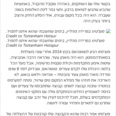
בקשר שלו עם השחקנים, באהדה שקיבל מהקהל, באמוציות
שהביע שהגיעו לשיאים ברבע, וחצי גמר ליגת האלופות בשנה
שעברה. הוא היה בכל מקום עבורנו, אולי הסלע החזק והיציב
ביותר בעידן הזה.
פוצ'טינו בפרידה מהליין, בימים שחשבתי שהוא איתנו לתמיד.
Credit to Tottenham Hotspur
פוצ'טינו הגיע לטוטנהאם בקיץ 2014 אחרי עונה מוצלחת
בסאות'המפטון. הוא היה מאמן צעיר, שהראה הרבה אמביציה,
שיטות אימון מתקדמות ויכולת טקטית מרשימה, אבל מעל הכל
בלטה היכולת שלו לקדם צעירים. טוטנהאם, שבדיוק לפני 6 שנים
נפרדה מאוד מאמן צעיר ומבטיח – אנדאה וילאש בואש, לא
האריכה את חוזהו של ממלא המקום טים שרווד, פנתה לפוצ'טינו
במטרה שיבנה קבוצה לשנים. קבוצה שתתבסס על צעירים ועם
כניסה לאצטדיון החדש והמתקדם שלה עם מתקני האימונים
המתקדמים בעולם, תוכל להיכנס לעידן של זהב עם קבוצה
שתרוץ גם לתארים ותחזיר עטרה ליושנה.
פוצ'טינו אמר רבות שהוא והקבוצה שלו קורבנות של ההצלחה של