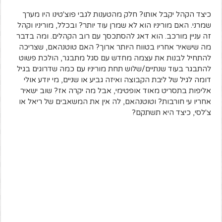
כיצד הקהל יקבל אותו? חלק מהטענות לגבי פוצ'טינו היו מערך
שמרני. האם מוריניו הוא לא שמרן עוד יותר? ובכלל, מוריניו וקהל
זה עניין מורכב. הוא דאג להסתכסך עם רוב הקהלים. ומה בדבר
מה שישאיר אחריו בטווח היותר ארוך? האם טוטנהאם, שצריכה
להתחיל לבנות את עצמה מחדש עם סגל מתבגר, הולכת פשוט
להתבגר בעוד שנתיים/שלוש תחת מוריניו עם כמה שדרוגים בגיל
דומה לגיל של ליבת הקבוצה ואיזה גביע או שניים, מי יודע אולי
אליפות בתסריט מאוד אופטימי, אבל מה יקרה אז? שוב ישאיר
אחריו עי חורבות? וטוטנהאם, לה אין את המשאבים של ריאל או
צ'לסי, כיצד היא תשתקם?