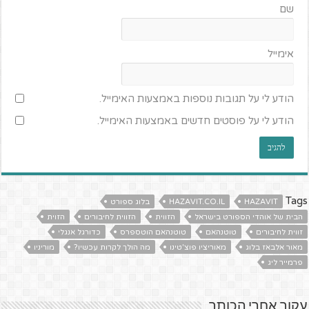
שם
אימייל
הודע לי על תגובות נוספות באמצעות האימייל.
הודע לי על פוסטים חדשים באמצעות האימייל.
Tags
HAZAVIT
HAZAVIT.CO.IL
בלוג ספורט
הבית של אוהדי הספורט בישראל
הזווית
הזווית לחיבורים
הזוית
זווית לחיבורים
טוטנהאם
טוטנהאם הוטספרס
כדורגל אנגלי
מאור אלבאז בלוג
מאוריציו פוצ'טינו
מה הולך לקרות עכשיו?
מוריניו
פרמייר ליג
עקוב אחרי הכותב