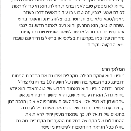
שהוא לא מספיק טוב לאמן ברמות האלה. הוא חי כדי להראות
לכולם שטעו לגביו, זה טבוע בו עוד מראשית דרכו כעוזר
מאמן/סקאוט/איש צוות זוטר בברצלונה. ייתכן והשנה בחוץ
עשתה לו טוב, הוא התרענן והוא רעב לאתגר חדש. גם לגבי
אטרקטיביות הכדורגל אפשר לשאוב אופטימיות מתקופות
נהדרות שלו כמו בקדנציות בצ'לסי או בריאל מדריד שם נשברו
שיאי הבקעה ונקודות.
המלאך הרע
מוריניו הוא עסקת חבילה. מקבלים איתו גם את הדברים הפחות
חיוביים. כבר הבוקר בחדשות של השעה 10 ברדיו גלי צה"ל
נאמר: "ז'וזה מוריניו הוא מאמנה החדש של טוטנהאם". הוא יודע
שהוא גדול, הוא יודע שהוא שם, והוא ימשוך הרבה אש, אש
שהמועדון לא רגיל אליו. אסור לשכוח שמוריניו לא אימן הרבה זמן
קבוצה עם משאבים כמו של טוטנהאם ואיננו רגיל לעבודה
בתנאים של דניאל לוי, כך שמאוד מעניין יהיה לראות את
ההתנהלות של הקבוצה בחלונות ההעברות הקרובים. מה גם
שאלו ככל הנראה היו הסיבות לפיטוריו מיונייטד.