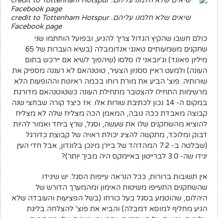
שיאים שלא חלמנו עליהם. credit to Tottenham Hotspur
Facebook page
כולם חשבו שהקיץ הגדול צריך להגיע, ובפועל הוחתמו שני
שחקנים משמעותיים טאנגי אנדומבלה (בשיא העברות של 65
מיליון פאונד) וג'יובאני לו סלסו (שיהפוך לשיא אם יירכש בתום
העונה) ולמעט ראיין ססניון הצעיר, טוטנהאם לא רעננה מספיק את
שורותיה. פוצ' הביע את מורת רוחו בכמה ראיונות וההופעות הלא
מרשימות התחילו להצטבר מתחילת העונה כשטוטנהאם מדורגת
במקום ה- 14 נכון לכתיבת שורות אלו. אז כיצד קורה שבחצי שנה
קבוצה מאבדת ככה גובה, המאמן הכה מצליח שלה לא מצליח
להוציא מהשחקנים שלו את שעשה, וסגל, שרץ ביחד ואמור להיות
דבוק ומלוכד, מתקשה להציג יכולת ראויה של קבוצת כדורגל
(שבלטה ב- 7:2 המהדהד של ביירן מינכן בלונדון, אבל חדי העין
יגידו שה- 3:0 לברייטון באיימקס היה מביך יותר)?
אין תשובות ברורות, ככל הנראה עייפות הסגל. יש שיגידו
שהשחקנים התעייפו משיטות האימון ומהמערך הדורש של
היהלום, שהוטמע בסגל בעל כורחו (בשל הפציעות והעובדה שלא
הגיע מחליף למוסא דמבלה) והביא את פוצ' להצלחה בליגת