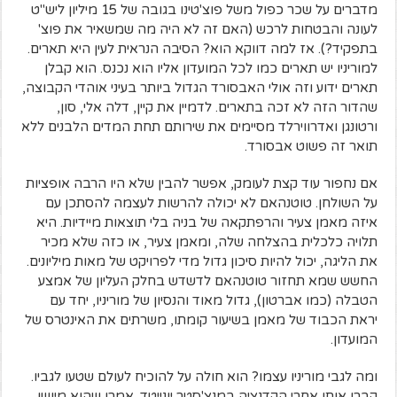
מדברים על שכר כפול משל פוצ'טינו בגובה של 15 מיליון ליש"ט
לעונה והבטחות לרכש (האם זה לא היה מה שמשאיר את פוצ'
בתפקיד?). אז למה דווקא הוא? הסיבה הנראית לעין היא תארים.
למוריניו יש תארים כמו לכל המועדון אליו הוא נכנס. הוא קבלן
תארים ידוע וזה אולי האבסורד הגדול ביותר בעיני אוהדי הקבוצה,
שהדור הזה לא זכה בתארים. לדמיין את קיין, דלה אלי, סון,
ורטונגן ואדרווירלד מסיימים את שירותם תחת המדים הלבנים ללא
תואר זה פשוט אבסורד.
אם נחפור עוד קצת לעומק, אפשר להבין שלא היו הרבה אופציות
על השולחן. טוטנהאם לא יכולה להרשות לעצמה להסתכן עם
איזה מאמן צעיר והרפתקאה של בניה בלי תוצאות מיידיות. היא
תלויה כלכלית בהצלחה שלה, ומאמן צעיר, או כזה שלא מכיר
את הליגה, יכול להיות סיכון גדול מדי לפרויקט של מאות מיליונים.
החשש שמא תחזור טוטנהאם לדשדש בחלק העליון של אמצע
הטבלה (כמו אברטון), גדול מאוד והנסיון של מוריניו, יחד עם
יראת הכבוד של מאמן בשיעור קומתו, משרתים את האינטרס של
המועדון.
ומה לגבי מוריניו עצמו? הוא חולה על להוכיח לעולם שטעו לגביו.
קברו אותו אחרי הקדנציה במנצ'סטר יונייטד. אמרו שהוא מיושן,