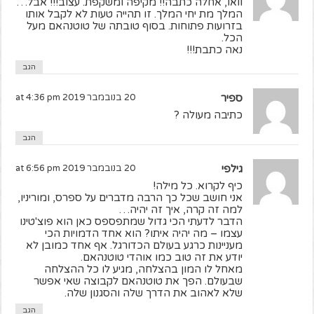
וואו, אחלה כתבה!! מקיפה ומשקפת. עצוב!!! אבל…
המלך מת יחי המלך. זו תהייה טעות לא לקבל אותו
בזרועות פתוחות. בסוף טובתה של טוטנהאם מעל
הכל.
נאה כתבת!!!
הגב
ספיר
20 בנובמבר 2019 at 4:36 pm
כתיבה מעולה ?
הגב
גילפי
20 בנובמבר 2019 at 6:56 pm
כיף לקרוא. כל מילה!
אני חושב שכל כך הרבה מדברים על ספרס, ומוריניו,
למה זה קרה, איך זה יהיה…
הדבר לדעתי הכי גדול שמתפספס כאן הוא פוצ'טינו
עצמו – מה יהיה איתו? הוא אחד הדמויות הכי
מעניינות כרגע בעולם הכדורגל. אף אחד כמובן לא
יודע את זה טוב כמו אוהדי טוטנהאם.
מאחל לו המון בהצלחה, מגיע לו כל ההצלחה
שבעולם. הפך את טוטנהאם לקבוצה שאי אפשר
שלא לאהוב את הדרך שלה והסגנון שלה.
הגב