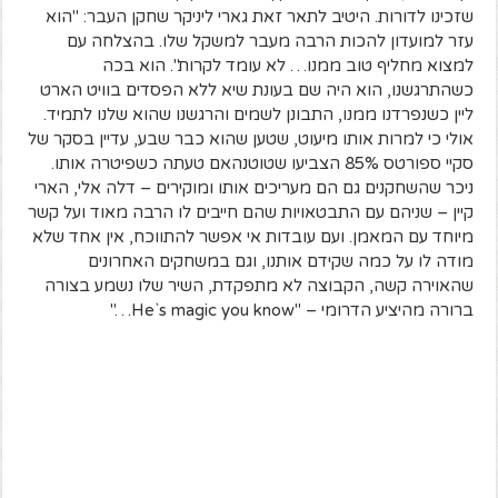
שזכינו לדורות. היטיב לתאר זאת גארי ליניקר שחקן העבר: "הוא
עזר למועדון להכות הרבה מעבר למשקל שלו. בהצלחה עם
למצוא מחליף טוב ממנו… לא עומד לקרות". הוא בכה
כשהתרגשנו, הוא היה שם בעונת שיא ללא הפסדים בוויט הארט
ליין כשנפרדנו ממנו, התבונן לשמים והרגשנו שהוא שלנו לתמיד.
אולי כי למרות אותו מיעוט, שטען שהוא כבר שבע, עדיין בסקר של
סקיי ספורטס 85% הצביעו שטוטנהאם טעתה כשפיטרה אותו.
ניכר שהשחקנים גם הם מעריכים אותו ומוקירים – דלה אלי, הארי
קיין – שניהם עם התבטאויות שהם חייבים לו הרבה מאוד ועל קשר
מיוחד עם המאמן. ועם עובדות אי אפשר להתווכח, אין אחד שלא
מודה לו על כמה שקידם אותנו, וגם במשחקים האחרונים
שהאוירה קשה, הקבוצה לא מתפקדת, השיר שלו נשמע בצורה
ברורה מהיציע הדרומי – "He`s magic you know…"