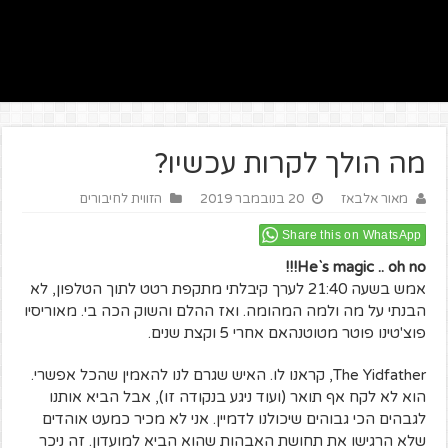
מה הולך לקרות עכשיו?
מאור אלבאז
20 בנובמבר 2019
הזווית לחיבורים
Share this on WhatsApp
He`s magic .. oh no!!!
אמש בשעה 21:40 לערך קיבלתי מתקפת רטט לתוך הטלפון, לא
הבנתי על מה ולמה המהומה. ואז ההלם והשוק הכה בי. מאוריסיו
פוצ'טינו פוטר מטוטנהאם אחרי 5 וקצת שנים.
The Yidfather, קראנו לו. האיש שגרם לנו להאמין שהכל אפשרי.
הוא לא לקח אף תואר (ועוד ניגע בנקודה זו), אבל הביא אותנו
לגבהים הכי גבוהים שיכולנו לדמיין. אני לא מכיר כמעט אוהדים
שלא הרגישו את תחושת האבהות שהוא הביא למועדון. זה ניכר