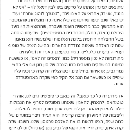
אלופות, נמאסו על השחקנים. ייתכן והאמירות שלו במסיבות
עיתונאים למינהן אותתו על סדקים בינו לבין דניאל לוי – "אני לא
מנג'ר, אני רק אחראי על האימונים" , "נצטרך לנהוג אחרת" ועוד.
יש כאלו שגם יטענו שהתקופה שלו איננה כזו מוצלחת. שהמשבר
הוא מתמשך כבר מראשית העונה שעברה, שהתוצאות היו מעל
היכולת (בצדק בחלק מהמדדים הסטטיסטיים), שדעתנו הוסחה
בשל ההצלחה היחסית בליגת האלופות ושלמעשה הוא מאמן
שנוח לו הצלחה שאיננה נמדדת בתארים ובהישג היציב של טופ 4
ועמידה ביעדים כלכליים. בטח כשעצבן באמירות (שלעיתים
מתורגמות לא נכון מספרדית) כמו: "תארים זה לאגו", או כשעשה
נסיונות במשחקים חשובים כמו הצבה של סון מגן שמאלי בחצי
גמר גביע, או איחור בחילופים. וכשהצליח זה קרה כי נכפו עליו
שינויים או כשנשאר עם הגב אל הקיר כפי שקרה באמסטרדם
ארנה.
אז מדוע זה כל כך כואב? זה כואב כי פוצ'טינו גרם לנו, אוהדי
טוטנהאם, להאמין. להאמין שאנחנו מסוגלים לפרוץ את הגבולות
שלנו. להאמין שהוא כאן לפרוייקט ארוך טווח, מחויב להצלחה
וליציבות של המועדון הרבה קדימה. הוא תמיד דיבר במונחים של
כמה שנים, רצינו לראות בו את האלכס פרגוסון שלנו. חשבנו שזה
יקרה איתו, שרק יוריד את הקוף של גביע קטן (או גדול) וכולם ידעו