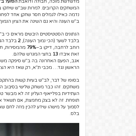
מדשדשת מוכה, חבולה ודואבת
הפועל ב"
נדמה כאילו לגמלים חסר שחקן אחד לפחו
ב"ש העונה והיא גם השיגה את הציון הנמו
הנתונים הסטטיסטיים היבשים מראים כי ב
בלבד לשער (הכי נמוך העונה),
2
בלבד הגי
רוחב לרחבה, דייקו ב–
79%
מהמסירות, חי
זאת איבדו
13
בחצי המגרש שלהם.
אגב, הפעם האחרונה בה ב"ש סיפקה משחק 
הראשון נגד… מכבי ת"א, רק שאז היא הצליחה לה
בסופו של דבר, לב"ש בעיות קשות בהתקפה,
משחקים. זהו כבר משחק שלישי בסיבוב הש
העתידיות בפלייאוף העליון זה לא מבשר ט
תופחת. זה לא בצק מחמצת, אם תשאיר אותו 
לסמוך על מישהו שידע להכין מזה לחם שאו
בלס.