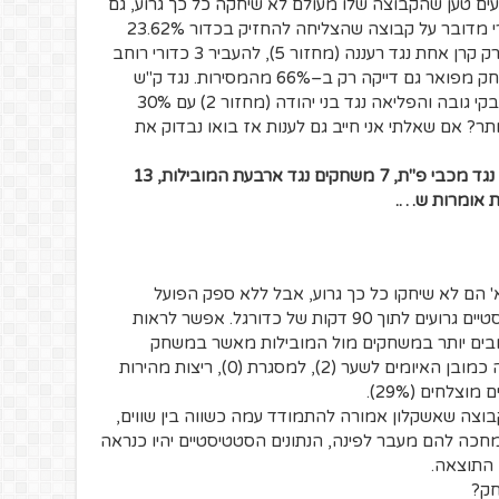
 נעים טען שהקבוצה שלו מעולם לא שיחקה כל כך גרוע, גם
כאשר אימן אותה בליגה א'. עד כדי כך? הרי מדובר על קבוצה שהצליחה להחזיק בכדור 23.62%
מהזמן נגד מכבי ת"א (מחזור 19), להשיג רק קרן אחת נגד רעננה (מחזור 5), להעביר 3 כדורי רוחב
לרחבת מכבי ת"א (מחזור 19), באותו משחק מפואר גם דייקה רק ב–66% מהמסירות. נגד ק"ש
(מחזור 10) השיגה רק 13% ניצחונות במאבקי גובה והפליאה נגד בני יהודה (מחזור 2) עם 30%
תר? אם שאלתי אני חייב גם לענות אז בואו נבדוק את
ערכתי השוואה משולשת, "המשחק הגרוע" נגד מכבי פ"ת, 7 משחקים נגד ארבעת המובילות, 13
ת אומרות ש….
א' הם לא שיחקו כל כך גרוע, אבל ללא ספק הפועל
אשקלון הצליחה לקבץ הרבה נתונים סטטיסטיים גרועים לתוך 90 דקות של כדורגל. אפשר לראות
ובים יותר במשחקים מול המובילות מאשר במשחק
הספציפי הזה נגד מכבי פ"ת. בולטים לרעה כמובן האיומים לשער (2), למסגרת (0), ריצות מהירות
קבוצה שאשקלון אמורה להתמודד עמה כשווה בין שווים,
חכה להם מעבר לפינה, הנתונים הסטטיסטיים יהיו כנראה
 התוצאה.
חק?