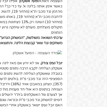
העוצמה וזאת
הפועל אשקלון
. אפילו יובל
תיקולים מוצלחים. מעולם לא שיחקה גרוע יו
הנתונים.
משחקים נגד שאר קבוצות הליגה. והתוצאו
יובל נעים צודק
.
אני לא יודע אם מאז ליגה 
בטבלה שאשקלון הצליחה להשיג נתונים ט
(357), ניצחון במאבקי אוויר (38%) ודריבלים מוצלחים (29%).
הצניחה בנתונים היא אולי חד פעמית מול 
אך לצערם של האשקלונים בית"ר ירושלים מ
דומים למשחק נגד מכבי פ"ת וכנראה שגם
האם יובל נעים יישאר באשקלון אחרי המש