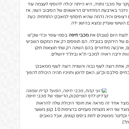
קר של מכבי נתניה, היא הייתה יכולה להוסיף לעצמה עוד
 ניזכר בארבעת המחזורים הראשונים של הסיבוב השני, אז
צופים והיה נדמה שהיא תיסחף למאבקי התחתית. כעת
השישי שעדיין נמצא בהישג ידה.
 לנצח היום (שבת) את
מכבי חיפה
בסמי עופר וכדי שק"ש
מם של הירוקים בטבלה. הם תופסים רק את המקום השביעי
ם, ארבעה מחזורים בהם השיגה רק שתי תוצאות תיקו
ת יריבה ראויה למכבי ת"א ובית"ר ירושלים.
 אחת רוצה לעוף גבוה והשנייה רוצה לעוף ממאבקי
ים סילבס וק"ש, האם לרוטן וחניכיו תהיה היכולת להפוך
קרדיט לדף הפייסבוק הרישמי של מכבי חיפה
מצד אחד זה מראה את חוסר היכולת שלה להראות
דומיננטיות סטטיסטית במהלך המשחקים, מצד שני היא מנצחת פעמיים ברציפות 1:0 קטן משער
 וקלינגר ממשיכים לתת ביסים קטנים, אבל כואבים
?).