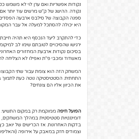
נקודות אפשריות ואם ערן לוי לא משמש כקי
נקודה. ההישג של ק"ש מרשים עוד יותר אם
ספגה הקבוצה של סילבס ארבעה הפסדים ר
היא יכולה להסתכל למעלה אל עבר המקום 
כדי להתקרב ליעד הנכסף היא תהיה חייבת
ירגישו שהסיכויים לטובתם שימו לב למיקו
בסיכום נקודות ארבעת המחזורים האחרוני
מאשדוד ומכבי פ"ת ואפילו לא הצליחה להוו
המשחק הזה הוא צומת עבור שתי הקבוצות,
התחתית. הסטטיסטיקה נוטה כעת לתמוך בחי
את הכיוון אליו הם צונחים?
הפועל חיפה
ממוקמת רק במקום התשיעי. 
בדקות האחרונות. אז הכרישים של יואב כץ
וצמודים חזק במאבק על אירופה (והאליפות