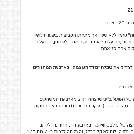
ותרו ללא שינוי, אך מתחתן הקבוצות ביצעו חילופי
וד ורעננה עלו כל אחת מקום אחד. לעומתן, הפועל ק"ש,
מקום אחד כל אחת.
 לבדוק את
טבלת "מדד העוצמה" בארבעת המחזורים
ה של
הפועל ב"ש
שניצחה רק 2 מארבעת המשחקים
רמה הגבוהה (בעיקר בכיבושים) ותופסת את המקום
ה של סילבס שיחקה בארבעת המחזורים הללו נגד
בית"ר ירושלים, הפועל חיפה, בני סכנין ומכבי נתניה, לוח לא קל בכלל, והצליחה לזכות ב–7 מתוך 12