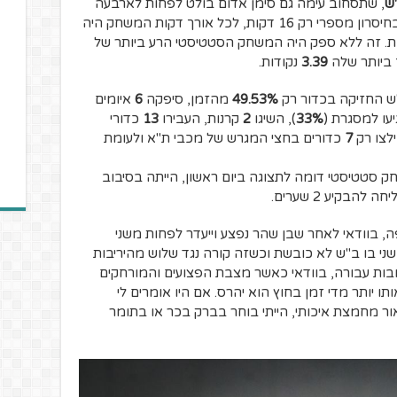
ש
, שתסחוב עימה גם סימן אדום בולט לפחות לארבעה
המשחקים הקרובים. למרות שב"ש שיחקו בחיסרון מספרי רק 16 דקות, לכל אורך דקות המשחק היה
ת. זה ללא ספק היה המשחק הסטטיסטי הרע ביותר של
ך ביותר שלה
3.39
נקודות.
"ש החזיקה בכדור רק
49.53%
מהזמן, סיפקה
6
איומים
עו למסגרת (
33%
), השיגו
2
קרנות, העבירו
13
כדורי
לצו רק
7
כדורים בחצי המגרש של מכבי ת"א ולעומת
סטטיסטי דומה לתצוגה ביום ראשון, הייתה בסיבוב
בקיע 2 שערים.
 בוודאי לאחר שבן שהר נפצע וייעדר לפחות משני
ני בו ב"ש לא כובשת וכשזה קורה נגד שלוש מהיריבות
ובות עבורה, בוודאי כאשר מצבת הפצועים והמורחקים
יותר מדי זמן בחוץ הוא יהרס. אם היו אומרים לי
ר מחמצת איכותי, הייתי בוחר בברק בכר או בתומר