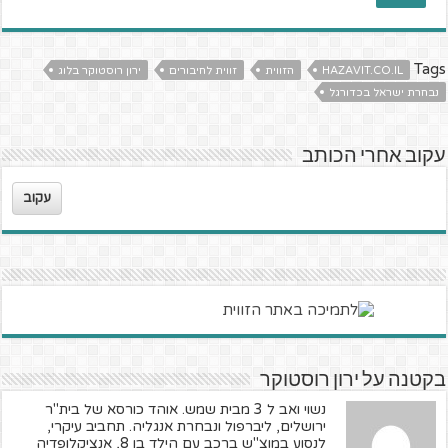
Tags
HAZAVIT.CO.IL
הזווית
זווית לחיבורים
ירון רוסטוקר בלוג
נבחרת ישראל בכדורגל
עקוב אחרי הכותב
עקוב
בקטנה על ירון רוסטוקר
נשוי ואב ל 3 מבית שמש. אוהד כורסא של בית"ר
ירושלים, ליברפול ונבחרת אנגליה. תחביב עיקרי,
לנסוע במוצ"ש ברכב עם הילד בן 8, אנציקלופדיה