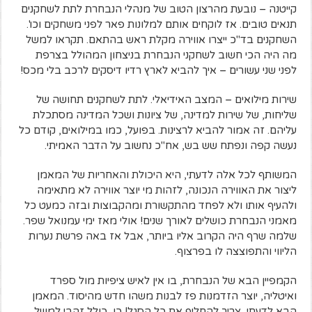
קייטנה – נובעת מהרצון הטוב של מנהלי הנבחרת לתת לשחקנים
תנאים טובים. אז לוקחים אותם למלונות פאר לפני משחקים וכו'.
השחקנים בד"כ ייצרו אווירה מקלת ראש בהתאם. תקראו למשל
מה היה הכי חשוב לשחקני הנבחרת בניצחון המהולל בצרפת
לפני שני עשורים – איך להביא לארץ רדיו דיסקים לרכב בלי מכס!
שירות מילואים – המצב האידיאלי. לתת לשחקנים תחושה של
שליחות, של שירות למדינה, של ציונות ושכל המדינה מסתכלת
עליהם. זה אמור להביא לרצינות. בפועל, כמו במילואים, קודם כל
נעשה קפה ונפתח שש בש, אח"כ נחשוב על הדבר האמיתי.
המשותף לכל אלה לדעתי, היא היכולת והאחריות של המאמן
ליצור את האווירה הנכונה, לזהות מי יוצר אווירה לא מתאימה
ולהעיף אותו ולא לפחד מהתקשורת ומהקבוצות ובזה כמעט כל
מאמני הנבחרת כושלים לאורך שנים! אולי מאז ימי עמנואל שפר.
שלמה שרף היה הקרוב אליו ביותר, אבל אז באה פרשת נערות
הליווי והתפוצצה לו בפרצוף.
הקמפיין הבא של הנבחרת, בו אין לאיש ציפיות מול ספרד
ואיטליה, יוצר הזדמנות פז לבנות משהו חדש מהיסוד. המאמן
הבא לדעתי, צריך להחליף את כל הסגל! כן, כולל זהבי למשל,