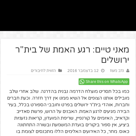
מאני טיים: רגע האמת של בית"ר
ירושלים
נדב מעוז
12 בדצמבר 2016
הזווית לחיבורים
Share this on WhatsApp
כמו בכל תסריט מוצלח הדרמה נבנית בהדרגה. שלב אחרי שלב
מובילים אותנו הצופים אל השיא ממנו אין דרך חזרה. וכעת חברים
וחברות, אוהדי בית"ר ירושלים בפרט וחובבי הספורט בכלל, בעיר
הבירה מגיעים לרגע האמת. האבנים על הרוש, פרשת סאדייב
וקדאייב, האיומים על קורנפיין, שריפת המועדון, קריאות גזעניות
ביציע, אין ספור ביקורים בועדת המשמעת ובשורה התחתונה
כאוס. מחר, כל האירועים האלימים הללו מתכנסים לצומת בו