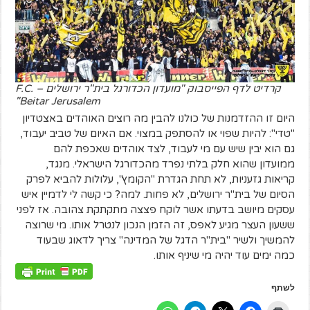
קרדיט לדף הפייסבוק "מועדון הכדורגל בית"ר ירושלים – F.C.
Beitar Jerusalem"
היום זו ההזדמנות של כולנו להבין מה רוצים האוהדים באצטדיון
"טדי": להיות שפוי או להסתפק במצוי. אם האיום של טביב יעבוד,
גם הוא יבין שיש עם מי לעבוד, לצד אוהדים שאכפת להם
ממועדון שהוא חלק בלתי נפרד מהכדורגל הישראלי. מנגד,
קריאות גזעניות, לא תחת הגדרת "הקומץ", עלולות להביא לפרק
הסיום של בית"ר ירושלים, לא פחות. למה? כי קשה לי לדמיין איש
עסקים מיושב בדעתו אשר לוקח פצצה מתקתקת צהובה. אז לפני
ששעון העצר מגיע לאפס, זה הזמן הנכון לנטרל אותו. מי שרוצה
להמשיך ולשיר "בית"ר הדגל של המדינה" צריך לדאוג שבעוד
כמה ימים עוד יהיה מי שיניף אותו.
לשתף