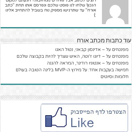
רוצים לכתוב אבל פוחדים ממחויבות? הגעתם למקום
הנכון! שלחו לנו פוסט שלכם ונפרסם אותו תחת "כתב
אורח" עד שתרגישו מספיק נוח בשביל להתחייב אלינו
:)
עוד כתבות מכתב אורח
מפנטזים על – אדינסון קבאני, נטול האגו
מפנטזים על – דיוגו ז'וטה, האיש שצריך להיות בקבוצה שלכם
מפנטזים על – אנטוניו רודיגר, המראה להגנה
חמישה בעקבות אחד: על מירוץ ה-MVP בליגה הטובה בעולם
חלומות וסיוטים