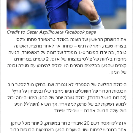
Credit to Cezar Azpillicueta Facebook page
את המשחק הראשון של העונה באולד טראפורד פתחו צ'לסי
בצורה טובה, ראוי להדגיש – פתחו. אך לאחר מחצית ראשונה
טובה, בה ירדו בפיגור 1-0 מפנדל של זומה על ראשפורד, הגיעה
מחצית בלהות של צ'לסי בניצוחו של אזפי. 2 שערים במרווחים
קצרים שהגיעו בבליצים מהירים היו יכולים להימנע עם סגירה נכונה
של המגן.
היכולת החלשה של הספרדי לא נגמרה שם. בתיקו מול לסטר רוב
הכנסות הכדור של השועלים הגיעו מהצד שלו ובניצחון על נוריץ'
(למרות בישול נחמד), יכולת טובה יותר של המגן הימני הייתה יכול
למנוע דפיקות לב של פרנק למפארד. אך השיא (השלילי) הגיע
מול עולה חדשה אחרת – שפילד יונייטד.
אזפיליקוואטה רשם 20 איבודי כדור במשחק, 3 יותר מכל שחקן
אחר במגרש לפחות ושני השערים הגיעו באמצעות הכנסות כדור