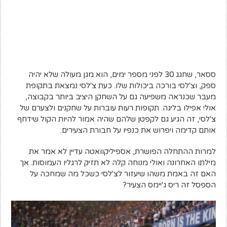
ססאר, שחגג 30 לפני מספר ימים, הוא מגן מעולה שלא יהיה
ספק, וצ'לסי בורכה ביכולות שלו. כעת צ'לסי נמצאת בתקופת
מעבר שכנראה משפיעה גם על השחקן היציב ביותר בקבוצה,
אולי אפילו בליגה. תקופות רעות עוברות על שחקנים ולצערם של
צ'לסי, זה הגיע גם לקפטן שלהם שהיה אמור להיות הקול שידחף
אותם קדימה ויפרוש את כנפיו על חבורת הצעירים.
למרות ההתחלה הפושרת, אספיליקוואטה עדיין לא אמר את
מילתו האחרונה ואולי מנוחה קלה לא תזיק לרגליו העמוסות. אך
האם זה באמת משהו שיעזור לצ'לסי כשכל מה שמחכה על
הספסל זה ריס ג'יימס הצעיר?