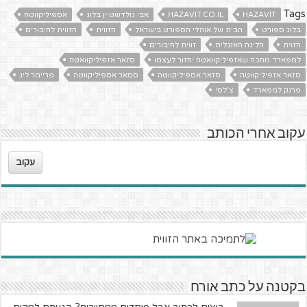
Tags
HAZAVIT
HAZAVIT.CO.IL
אבי גולדשטיין בלוג
אספיליקווטה
בלוג ספורט
הבית של אוהדי הספורט בישראל
הזווית
הזווית לחיבורים
הזוית
הליגה האנגלית
זווית לחיבורים
למפארד מחכה שאזפיליקוואטה יחזור לעצמו
סזאר אזפיליקוואטה
סזאר אזפיליקווטה
סזאר אספיליקווטה
ססאר אספיליקווטה
פריימר ליג
פרנק למפארד
צ'לסי
עקוב אחרי הכותב
עקוב
בקטנה על כתב אורח