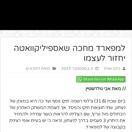
למפארד מחכה שאספיליקוואטה
יחזור לעצמו
כתב אורח
3 בספטמבר 2019
הזווית לחיבורים
Share this on WhatsApp
// מאת אבי גולדשטיין
ביום שבת (31.8) צ'לסי רשמה תיקו נוסף ועד כה היא במאזן של
ניצחון, שתי תוצאות תיקו והפסד. אך לעומת המשחק האחרון של
הכחולים מול נוריץ', שם הצליחו להראות כושר עמידה ולהחזיר
את היתרון 3 פעמים בדרך לניצחון, נראה כי יש בעיית אופי רצינית
בקבוצה של למפארד.