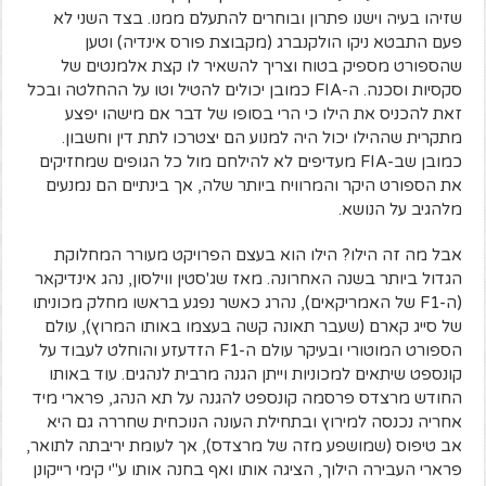
שזיהו בעיה וישנו פתרון ובוחרים להתעלם ממנו. בצד השני לא
פעם התבטא ניקו הולקנברג (מקבוצת פורס אינדיה) וטען
שהספורט מספיק בטוח וצריך להשאיר לו קצת אלמנטים של
סקסיות וסכנה. ה-FIA כמובן יכולים להטיל וטו על ההחלטה ובכל
זאת להכניס את הילו כי הרי בסופו של דבר אם מישהו יפצע
מתקרית שההילו יכול היה למנוע הם יצטרכו לתת דין וחשבון.
כמובן שב-FIA מעדיפים לא להילחם מול כל הגופים שמחזיקים
את הספורט היקר והמרוויח ביותר שלה, אך בינתיים הם נמנעים
מלהגיב על הנושא.
אבל מה זה הילו? הילו הוא בעצם הפרויקט מעורר המחלוקת
הגדול ביותר בשנה האחרונה. מאז שג'סטין ווילסון, נהג אינדיקאר
(ה-F1 של האמריקאים), נהרג כאשר נפגע בראשו מחלק מכוניתו
של סייג קארם (שעבר תאונה קשה בעצמו באותו המרוץ), עולם
הספורט המוטורי ובעיקר עולם ה-F1 הזדעזע והוחלט לעבוד על
קונספט שיתאים למכוניות וייתן הגנה מרבית לנהגים. עוד באותו
החודש מרצדס פרסמה קונספט להגנה על תא הנהג, פרארי מיד
אחריה נכנסה למירוץ ובתחילת העונה הנוכחית שחררה גם היא
אב טיפוס (שמושפע מזה של מרצדס), אך לעומת יריבתה לתואר,
פרארי העבירה הילוך, הציגה אותו ואף בחנה אותו ע"י קימי רייקונן