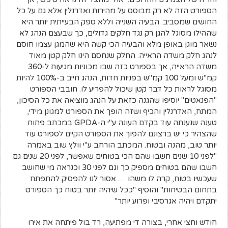
הספורט הזה לא רק מבוסס על מהירות ואדרנלין אלא גם על כל
החושים שמסביב. הבעיה השנייה וללא ספק הבעייתית יותר היא
שההילו מסוגל להגן רק נגד חלקים גדולים, כך שבעצם הנהג לא
נשאר מוגן באופן מלא והבעיה הכי קשה היא שהמגן עצמו חוסם
לנהג חלק משדה הראייה. החלק שנחסם הינו חלק קטן מאוד
משדה הראייה, אך בספורט כזה שבו מכוניות מגיעות ל-360
קמ"ש ומעל 100 קמ"ש בפניות חדות, הנהג חייב ב-100% להיות
מסוגל לראות כל דבר קטן שיכול להפריע לו. חובבי הספורט
"הפנאטים" יוסיפו שהגנה כזאת על הנהג מוציאה את כל הסיכון,
המתח, האדרנלין והכיף ושזה הופך את הספורט למגונן מידי,
טענה שנענתה עוד בקדם העונה ע"י ה-GPDA במכתב פתוח
שהצהיר כי יש ברצונם להפוך את הספורט הקיים לספורט עוד
יותר טוב, מהנה ובטוח. המכתב הורחב ע"י וולץ שוב באמרה
"לפני 10 שנים חשבו שהם הכי בטוחים שאפשר, לפני 20 שנים גם
חשבו שהם בטוחים מספיק כך וגם לפני 30 וכנראה מי שחושב
שעכשיו בטוח, קרה לו משהו … אסור לנו להפסיק להתפתח
בתחום הבטיחות" והוסיף "ככל שיהיה יותר בטוח כך הספורט
יתקדם ויהיה אגרסיבי ופרוע יותר"
חודש וחצי אחרי, בצורה די מפתיעה, רד בול פיתחה את אירו