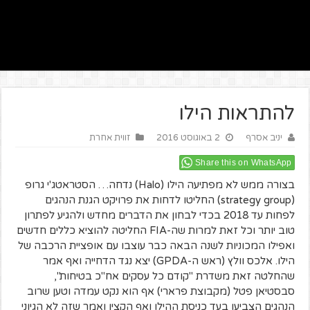
להתראות הילו
יניב אסרף
2 באוגוסט 2016
זווית אחרת
Share this on WhatsApp
בצורה ממש לא מפתיעה הילו (Halo) נדחה… הסטראטג'י גרופ
(strategy group) החליטו לדחות את פרויקט הגנת הנהגים
לפחות עד 2018 בכדי לבחון את הדברים מחדש ולהגיע לפתרון
טוב יותר וכל זאת למרות שה-FIA החליטה להוציא כללים חדשים
ואפילו המכוניות לשנה הבאה כבר עוצבו עם אופציית הרכבה של
הילו. אלכס וולץ (ראש ה-GPDA) יצא נגד הדחייה ואף אמר
שהחלטה זאת משדרת "קודם כל עסקים אח"כ בטיחות",
סבסטיאן פטל (מקבוצת פרארי) אף הוא נקט עמדה וטען שרוב
הנהגים הצביעו בעד כניסת ההילו ואף הקצין ואמר שזה לא הגיוני