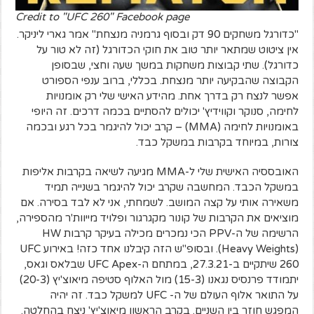
Credit to "UFC 260" Facebook page
"כדורגל משחקים 90 דק ובסוף גרמניה מנצחת" אמר גארי ליניקר.
אין ציטוט שמתאר יותר טוב את חוקי הכדורגל (זה לא טור על
כדורגל). שתי קבוצות משחקות במשך שעה וחצי, שבסופן
הקבוצה שהבקיעה יותר מנצחת. בכללי, ברוב ענפי הספורט
אפשר לנצח רק בדרך אחת. מהידע האישי שלי רק אומנויות
לחימה, סנוקר וקווידיץ' יכולים להסתיים בכמה דרכים. זה היופי
באומנויות לחימה (MMA) – קרב יכול להיגמר בכל רגע ובכמה
צורות, במיוחד בקרבות במשקל כבד.
האובססיה האישית שלי ל-MMA מגיעה לשיאה בקרבות אליפות
במשקל הכבד. המחשבה שקרב יכול להיגמר בשנייה תמיד
משאירה אותי על קצה המושב. לשמחתי, אני לא לבד בסירה. אם
מוציאים את הקרבות של קונור מקגרגור ופלויד מייוות'ר מהספירה,
הרשימה של ה-PPV הכי נמכרים מכילה בעיקר קרבות HW
(Heavy Weights). ובסופ"ש הזה קיבלנו אחד כזה! באירוע UFC
260 שיתקיים ב-27.3.21, במתחם ה-UFC Apex שבלאס וגאס,
יתמודד פרנסיס נגאנו (15-3) מול האלוף סטיפה מיאוצ'יץ (20-3)
על התואר אלוף העולם של ה- UFC למשקל כבד. זה יהיה
המפגש חוזר בין השניים. בקרב הראשון מיאוצ'יץ' ניצח בהחלטה.