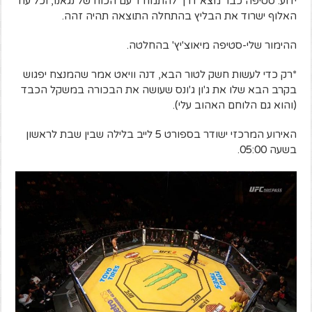
ידוע. סטיפה כבר מצא דרך להתמודד עם הכוח של נגאנו, וכל עוד
האלוף ישרוד את הבליץ בהתחלה התוצאה תהיה זהה.
ההימור שלי-סטיפה מיאוצ'יץ' בהחלטה.
*רק כדי לעשות חשק לטור הבא, דנה וויאט אמר שהמנצח יפגוש
בקרב הבא שלו את ג'ון ג'ונס שעושה את הבכורה במשקל הכבד
(והוא גם הלוחם האהוב עלי).
האירוע המרכזי ישודר בספורט 5 לייב בלילה שבין שבת לראשון
בשעה 05:00.