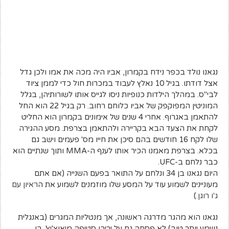
נגאנו נולד בכפר נידח בקמרון, אביו היה מכה את אמו ולכן גדל
אצל דודתו. בגיל 10 נאלץ לעבוד במכרות חול כדי לממן ציוד
לבי"ס. במהלך הילדות כנופיות ניסו לגייס אותו לשורותיהן, בגלל
המוניטין המפוקפק של אביו כלוחם רחוב. רק בגיל 22 הוא החל
להתאמן באגרוף. אחרי 4 שנים של אימונים בקמרון הוא החליט
לקחת את הצעד הבא בקריירה ולהתאמן בצרפת. מסע ההגירה
שלו לקח 16 חודשים בהם סיכן את חייו מס' פעמים וישב גם
בכלא. בצרפת מאמנו הכיר אותו לענף ה-MMA ותוך שנתיים הוא
כבר נלחם ב-UFC.
היום נגאנו בן 34 ונלחם על התואר בפעם השנייה (אם אתם
מעוניינים לשמוע עוד על המסע שלו מוזמנים לשמוע את ה
ראיון עם
ג'ו רוגן
.)
נגאנו הוא מהגר מדרגה ראשונה, אך מנטליות המגרים (באנגלית
נשמע יותר טוב) לא פסחה גם על יריבו סטיפה מיאוצ'יץ'. בן