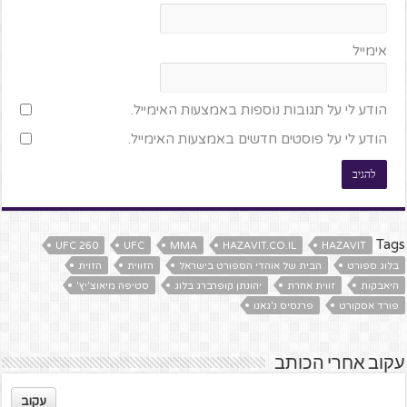
אימייל
הודע לי על תגובות נוספות באמצעות האימייל.
הודע לי על פוסטים חדשים באמצעות האימייל.
Tags
UFC 260
UFC
MMA
HAZAVIT.CO.IL
HAZAVIT
בלוג ספורט
הבית של אוהדי הספורט בישראל
הזווית
הזוית
היאבקות
זווית אחרת
יהונתן קופרברג בלוג
סטיפה מיאוצ'יץ'
פורד אסקורט
פרנסיס נ'גאנו
עקוב אחרי הכותב
עקוב