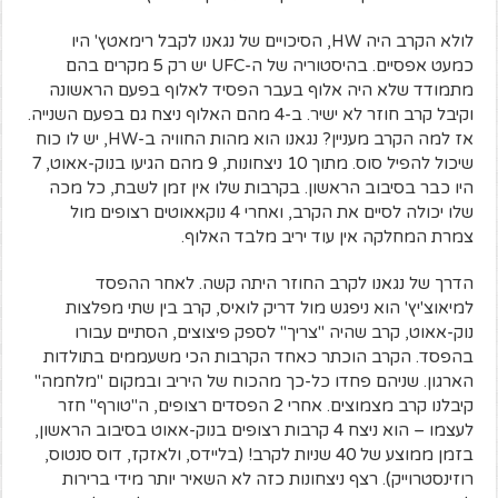
לולא הקרב היה HW, הסיכויים של נגאנו לקבל רימאטץ' היו
כמעט אפסיים. בהיסטוריה של ה-UFC יש רק 5 מקרים בהם
מתמודד שלא היה אלוף בעבר הפסיד לאלוף בפעם הראשונה
וקיבל קרב חוזר לא ישיר. ב-4 מהם האלוף ניצח גם בפעם השנייה.
אז למה הקרב מעניין? נגאנו הוא מהות החוויה ב-HW, יש לו כוח
שיכול להפיל סוס. מתוך 10 ניצחונות, 9 מהם הגיעו בנוק-אאוט, 7
היו כבר בסיבוב הראשון. בקרבות שלו אין זמן לשבת, כל מכה
שלו יכולה לסיים את הקרב, ואחרי 4 נוקאאוטים רצופים מול
צמרת המחלקה אין עוד יריב מלבד האלוף.
הדרך של נגאנו לקרב החוזר היתה קשה. לאחר ההפסד
למיאוצ'יץ' הוא ניפגש מול דריק לואיס, קרב בין שתי מפלצות
נוק-אאוט, קרב שהיה "צריך" לספק פיצוצים, הסתיים עבורו
בהפסד. הקרב הוכתר כאחד הקרבות הכי משעממים בתולדות
הארגון. שניהם פחדו כל-כך מהכוח של היריב ובמקום "מלחמה"
קיבלנו קרב מצמוצים. אחרי 2 הפסדים רצופים, ה"טורף" חזר
לעצמו – הוא ניצח 4 קרבות רצופים בנוק-אאוט בסיבוב הראשון,
בזמן ממוצע של 40 שניות לקרב! (בליידס, ולאזקז, דוס סנטוס,
רוזינסטרוייק). רצף ניצחונות כזה לא השאיר יותר מידי ברירות