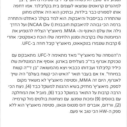
למהגרים קרואטים שמצאו לעצמם בית בקליבלנד. אמו דחפה
אותו לספורט כבר בילדות, ובתיכון הוא היה אתלט מחונן
שהתחרה בבייסבול והיאבקות. הוא למד בקולג' כאתלט והתחרה
ברמה הכי גבוהה להיאבקות חובבנית (NCAA Div I) ועל הדרך
גילה את עולם האיגוף וה- MMA. מיאוצ'יץ' הצליח להטמיע את
המיומנות שלו בקרבות וסגנון הלחימה שלו הוכח כאפקטיבי. אחרי
6 קרבות שנגמרו בנוקאאוט, מיאוצ'יץ' קיבל חוזה ב-UFC.
ה"הנוסחה של מיאוצ'יץ'" מאד מתאימה ל-UFC. מתאבקים עם
טכניקת אגרוף בד"כ מצליחים בארגון. אוסיף את המנטליות שלו
כיליד קליבלנד ועבדותו ככבאי ויצא מהמשואה "בן ז**ה קשוח
במיוחד". אז אם בעבר תואר "האיש הכי קשוח בעולם" היה שייך
לאגרוף, היום זה MMA, וסטיפה מיאוצ'יץ' לא משאיר מקום
לספק. מיאוצ'יץ' מחזיק בשיא ההגנות למשקל כבד (4), ניצח הכי
הרבה קרבות על התואר במשקל כבד (6), מוביל את המחלקה
עם בונוסים (9) ומכות שפגעו. עם ניצחונות בולטים מול קורמייה
(2), וורדום, אוברים דוס סנטוס ונגאנו, סטיפה מיאוצ'יץ' הוא ללא
ספק ה-HW הכי טוב אי פעם.