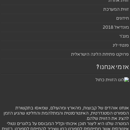
זווית אחרת
זווית המערכת
חידונים
מונדיאל 2018
מנג'ר
פנטזי ליג
פרויקט פתיחת הליגה הישראלית
אז מי אנחנו ?
אנחנו אוהדים של קבוצות, מהארץ ומהעולם, שמאסו בתקשורת
הספורט הסטנדרטית, האינטרסנטית והמתלהמת והחליטו שהגיע הזמן
להציג את הזווית שלהם.
המטרה שלנו היא ליצור תוכן איכותי וקליל המבוסס על בלוגרים נטולי
אינטרסים אשר מתייחסים לספורט כמו שצריך להתייחס לספורט. בזווית