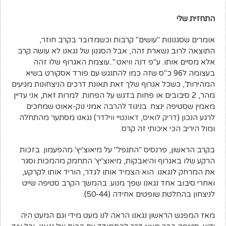
התחזית שלי
אומרים שסגנונות "עושים" קרבות וכשמדובר בקרב חוזר,
התוצאה לרוב נשארת זהה, אבל הסגנון של נגאנו לא עושה קרב
אלא מסיים אותו. ע"פ דנה וויאט "..עוצמת האגרוף שלו זהה
בעצומה ל96 כ"ס שזה כמו להתנגש עם פורד אסקורט בשיא
המהירות", כשכל אגרוף שלך זאת תאונת דרכים הניצחונות מגיעים
מהר, 2 סיבובים או פחות בדגש על הפחות. למרות זאת, אני עדיין
מאמין שסטיפה ינצח. בניגוד להרבה אמני נוק-אאוט שמחכים
לרגע הנכון (
דריק לואיס
,
דאונטיי ווילדר
) נגאנו מסתער מהתחלה
ומול היריב הכי איכותי זה קרס.
בקרב הראשון, פרנסיס "התנפל" על מיאוצ'יץ' מהפעמון. בזכות
הרקע שלו באגרוף והיאבקות, מיאוצ'יץ' התחמק מהמכות וסגר
את המרחק לנגאנו. הוא הצמיד אותו לגדר, הוריד אותו לקרקע,
ואחרי סיבוב אחד נגאנו שפך מנוע. בהמשך הקרב סטיפה שייט
לניצחון בהחלטת שופטים אחידה (50-44).
מאז המפגש הראשון נגאנו הראה לנו מעט מידי וגם המעט היה