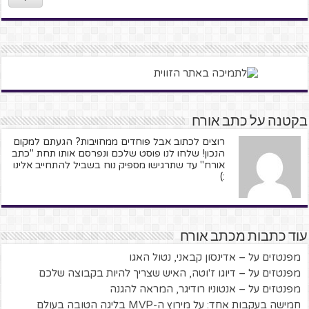
בקטנה על כתב אורח
רוצים לכתוב אבל פוחדים ממחויבות? הגעתם למקום
הנכון! שלחו לנו פוסט שלכם ונפרסם אותו תחת "כתב
אורח" עד שתרגישו מספיק נוח בשביל להתחייב אלינו
:)
עוד כתבות מכתב אורח
מפנטזים על – אדינסון קבאני, נטול האגו
מפנטזים על – דיוגו ז'וטה, האיש שצריך להיות בקבוצה שלכם
מפנטזים על – אנטוניו רודיגר, המראה להגנה
חמישה בעקבות אחד: על מירוץ ה-MVP בליגה הטובה בעולם