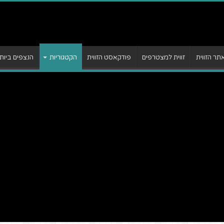
ר הזווית
זווית למצטרפים
פודקאסט הזווית
הקטגוריות
הנצפים ביות