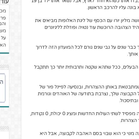
להזהיר מראש על כמה הוא מפחד שלא יכבדו אותו כשהוא חוזר לארץ, אבל נשאר אותו ילד בן 19
עוד 
ונה עליו להרכב הראשון.
מכת
פרש
 מליון יורו עם הכסף של ליגת האלופות מביאים את
והמ
יד הצהובה הרוכשת עוד נטויה ופוזלת לליגיונרים
משח
על 
האו
בר שנים על גבי שנים גורם לכל המועדון הזה לדרוך
אותך.
הבעלים, ככל שתהא שקטה ותרבותית יותר כך תתקבל
מתבטאת באותן ההצהרות, ובנסיעה לפיינל פור של
 הקבוצה שלך, נצרבת בתודעה של האוהדים וגורמת
בתיסכול.
ככה זה נראה אחרי שני מחזורים בהם אתה מפסיד לשתי העולות החדשות ומציג 0 יכולת, 0 נקודות,
 מנוי כי הוא שבוי בסם האהבה לקבוצה, אבל היא