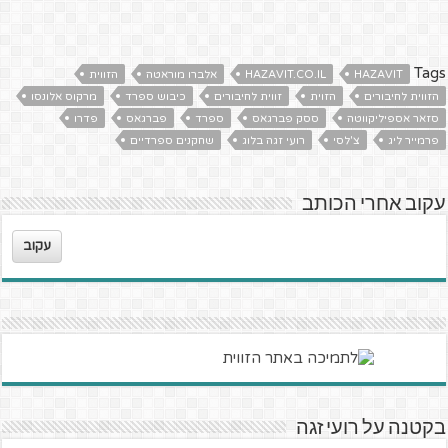
Tags
HAZAVIT
HAZAVIT.CO.IL
אלברו מוראטה
הזווית
הזווית לחיבורים
הזוית
זווית לחיבורים
כיבוש ספרד
מרקוס אלונסו
סזאר אספיליקווטה
ססק פברגאס
ספרד
פברגאס
פדרו
פרמייר ליג
צ'לסי
רועי זגה בלוג
שחקנים ספרדיים
עקוב אחרי הכותב
עקוב
בקטנה על רועי זגה