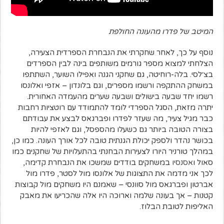
נוסף על כך, לאחר שחקרתי את הנבחרת הספרדית הצעירה,
הצלחתי למצוא מספר גורמים משותפים בינה לבין הספרדים
בצ׳לסי. בלה-רוחיטה, גם שחקני הגנה ואפילו השוער, השתתפו
במשחק ההתקפה ורשמו מספרים, וגם בלונדון – אזפי ואלונסו
רשמו יחד שבעה בישולים ושבעה שערים מהעמדה האחורית.
יתרה מזאת, הסגל הספרדי לומד להתמודד עם רוטציות רחבות
כבר מגיל צעיר, מה שעזר לפדרו ופברגאס לבצע את עבודתם
בצורה הטובה ביותר גם כשעלו מהספסל, וגם לאזפי להיות
בכושר נהדר ולספק יכולת הגנתית טובה לכל אורך העונה. כמו כן,
במהלך טורניר היורו לצעירות הבחנתי בהתעלויות של שחקנים כמו
סאול ו
אסנסיו
במשחקים בודדים שמשכו את הנבחרת קדימה,
לכך אני מדמה את התצוגות של אלונסו מול לסטר, פדרו מול
אברטון ופברגאס מול סוונסי – שאמנם היו משחקים מול קבוצות
קטנות – אך בעונה שלמה וארוכה היו אלה שהכריעו את מאבק
האליפות לטובת הבלוז.