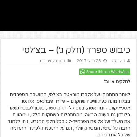
כיבוש ספרד (חלק ג׳) – בצ׳לסי
רועי זגה
25 ביולי 2017
הזווית לחיבורים
Share this on WhatsApp
לחלקים א' וב'
לאחר החתמתו של אלברו מוראטה בצ׳לסי, המושבה הספרדית
בבלוז מונה כעת שישה שחקנים – פדרו, פברגאס, אלונסו,
אספיליקווטה ומוראטה, בנוסף לדייגו קוסטה, שנכון לעכשיו נשאר
בלונדון גם בעונה הבאה. מהסתכלות בשחקנים הללו, שמהווים
את השלד של אלופת הפרמייר-ליג בכל חלקי המגרש, ניתן ללמוד
הרבה על שיטת המשחק שלה, וגם על התוכניות לעתיד והתרומה
של כל אחד מהם.