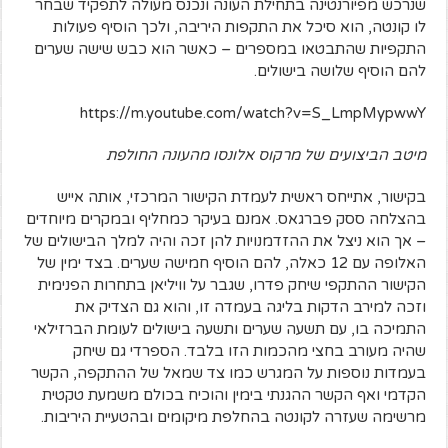
שנרכש מפיורנטינה בתחילת העונה ונכנס מעולה לתפקיד שבחר
לו קונטה, הוא סיכל את התקפות היריבה, ולכך הוסיף פעולות
התקפיות שהתבטאו במספרים – כאשר הוא כבש שישה שערים
להם הוסיף שלושה בישולים.
https://m.youtube.com/watch?v=S_LmpMypwwY
בקישור, אתייחס ראשית לעמדת הקישור המרכזי, אותה אייש
בהצלחה ססק פברגאס. אמנם בעיקר כמחליף ובמקרים מיוחדים
– אך הוא ניצל את ההזדמנויות להן זכה והיה למלך הבישולים של
האלופה עם 12 כאלה, להם הוסיף חמישה שערים. בצד ימין של
הקישור ההתקפי שיחק פדרו, שגבר על וויליאן בתחרות הפנימית
וזכה למירב הדקות בליגה בעמדה זו, והוא גם הצדיק את
התמיכה בו, עם תשעה שערים ותשעה בישולים לעומת הברזילאי
שהיה מעורב בחצי מהכמות הזו בלבד. הספרדי גם שיחק
בעמדות נוספות על המגרש כמו צד שמאל של ההתקפה, הקשר
הקדמי ואף הקשר ההגנתי בימין והוכיח בכולם משמעת טקטית
מרשימה שעזרה לקונטה בהחלפת מיקומים ובהטעיית היריבות.