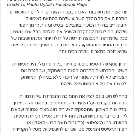
Credit to Paulo Dybala Facebook Page
עוד אציין את חשיבות האימון בעבור הצעירים. הילדים המוכשרים
מתכננים את כל מהלך השבוע שלהם בהתאם לאימונים
והביקורים בחדר הכושר. בשבילם, בסיס ומהות הזמן הפנוי
שלהם, הם לנסות להתקדם ולשפר את יכולתם בכל אימון ואימון.
ככל שהמדינה והקבוצה חורטת על דגלה יותר את החשיבות של
תרבות הספורט וההשקעה באימונים, כך באופן ישיר ניתן לראות
שהיא זוכה בתארים ויוקרה רבים יותר.
יתרון נוסף של הספורט כגורם חינוך בלתי פורמלי, הינו אפשרות
השינוי והתרחשות הדרמה בסיום המשחקים, שמחנכת את
הצעירים לא לוותר, לשמור על ריכוז מלא במהלך המשחק
ולמצות את מלוא הפוטנציאל שלהם.
בהחלט חשוב גם לציין את התמיכה ההכרחית של הדמויות
הבוגרות בקבוצה על הצעירים המתפתחים. בין אם זה המאמן
וכלל צוות האימון, שמספקים לצעירים מוטיבציה ואמונה שבאים
לידי ביטוי בדקות משחק ולקיחת אחריות. אפילו דמויות נוספות
במועדון כמו האפסנאי (כדוגמת מאיר הרוש האגדי) או
הפיזיותרפיסט והמנטליסט, עשויים להשפיע על מסלול הקריירה