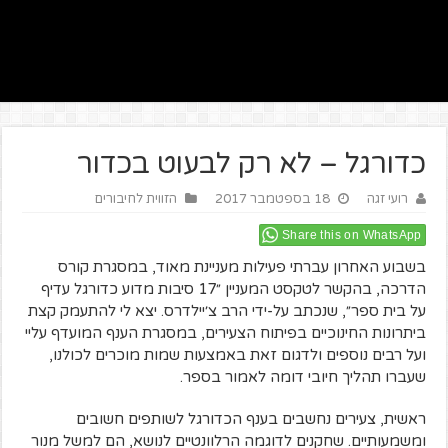
כדורגל – לא רק לבעוט בכדור
רועי זגה
18 בספטמבר 2017
הזווית לחיבורים
Share this on WhatsApp
בשבוע האחרון עברתי פעילות מעניינת מאוד, במסגרת קורס
הדרכה, בהקשר לטקסט המעניין ״17 סיבות מדוע כדורגל עדיף
על בית ספר״, שנכתב על-ידי הרב צ׳יילדרס. יצא לי להתעמק קצת
ביתרונות החינוכיים בפיתוח הצעירים, במסגרת הענף המועדף עליי
ועל רבים נוספים ולדגום זאת באמצעות שמות מוכרים לכולנו,
שעברו תהליך חיובי דומה לאמור בספר.
ראשית, צעירים נחשבים בענף הכדורגל לשותפים חשובים
ומשמעותיים. שחקנים לדוגמה הרלוונטיים לנושא, הם למשל מנור