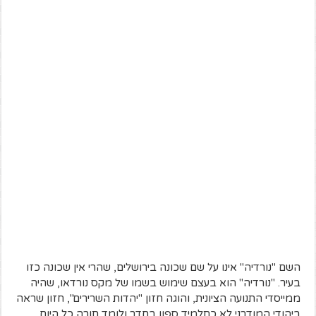
השם "נורדיה" אינו על שם שכונה בירושלים, שהרי אין שכונה כזו
בעיר. "נורדיה" הוא בעצם שימוש בשמו של מקס נורדאו, שהיה
ממייסדי התנועה הציונית, והוגה חזון "יהדות השרירים", חזון שראה
ביהודי המודרני לא כתלמיד ספון בחדר ולומד תורה כל היום,