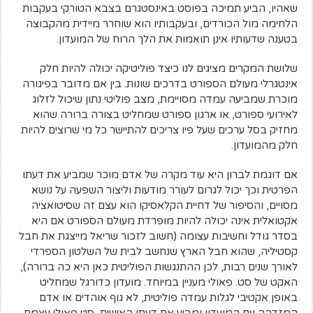
שאהיו, הביע תמיכה בפוסט באינסטגרם בצבא הטורקי בעקבות
הלחימה מול הכורדים, ובעקבותיו הוא שוחרר מיידית מהקבוצה
בטענה שדעותיו אינן תואמות את הלך הרוח של המועדון.
שלושת המקרים מציגים לנו כיצד פוליטיקה יכולה להיות חלק
אינטגרלי מעולם הספורט בדרכים שונות. בין אם מדובר בפיגורה
מוכרת שמביעה עמדה מסויימת, מצב פוליטי נתון שיכול לזלוג
לאירועי ספורט, או ארגון ספורט שמחליט בצורה ברורה שהוא
מחזיק בסל ערכים שעל פיו צריכים להתיישר כל מי שרוצים להיות
חלק מהמועדון.
אם דוגמת לברון היא עוד מקרה של אדם מוכר שמביע את דעתו
הפרטית וכך יכול לגרום לעורר מודעות וליצור השפעה על נושא
מסויים, והסיפור של דחיית הקלאסיקו הוא עצם זה שסיטואציה
אקטואלית אינה יכולה להיות מופרדת מעולם הספורט אם היא
בסדר גודל וחשיבות עצומה (חשוב לזכור שריאל מייצגת את חבל
קסטיליה, שהוא חבל הארץ שנחשב לבית של השלטון הספרדי
לאורך שנים רבות, לכן ההתנגשות הפוליטית כאן היא כה ברורה),
האקט של סט. פאולי מעניין במיוחד. מועדון כדורגל שמחליט
באופן אקטיבי לגלות עמדה פוליטית, לא גוף אוהדים או אדם