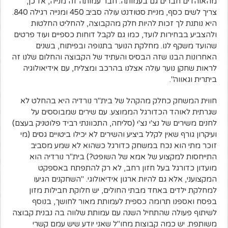
מהאוהדים חברים גם בעמותה. חבר עמותה זה מנייה, אז כן,
צריך לשים כסף, מניית סטודנט עולה סביב 450 ומנייה רגילה 840.
היא נותנת לך זכות להיות חלק מהקבוצה, להחליט החלטות
ולהצביע בבחירות לועד, כמו גם לקבל דוחות כספיים ועוד פרטים
שהועד משקף לנו. מחלקת הנוער בתנופה ובפיתוח, בשנים
האחרונות הבנו שזה הבסיס והעתיד של הקבוצה והחלום שלנו זה
לראות שחקן נוער עולה אצלנו בהרכב ומצליח, עם אידיאולוגיה
ביתרית וגאווה".
חווית המשחק כחלק מהקהל של בית"ר נורדיה היא בהחלט לא
שגרתית לאוהד הכדורגל הממוצע. עם שירים שמבוססים על
לחנים משירים של נצ'י נצ'י (סליחה, התכוונתי רביד פלוטניק בעצם)
ועיקרון גורף שאין לקלל ביציע והשירים לא יכילו ביטויים גסים (מי
זוכר מתי הוא נכח במשחק כדורגל כשהוא לא שמע מסביב
התייחסות למקצוע של אמא של השופט?) בית"ר נורדיה הוא
מועדון כדורגל בעל חזון רחב, לא רק להתפתח באספקט
המקצועני, אלא גם להיות ארגון אידיאולוגי. "השחקנים הגיעו
למחלקת ילדים באחד מבתי החולים, יש חלוקת חבילות מזון
בפסח ואספנו תרומה כספית לעמותת מאור לחושך, בנוסף
לשיתוף פעולה שהתחיל השנה עם עמותת שלווה בה נבנית קבוצה
משותפת. יש כמה קבוצות מחו"ל שאני יודע שיש עמם קשרי