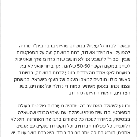
ובאשר לכדורגל עצמו? במשחק שהייתי בו בין בית"ר נורדיה
להפועל "אדומים" אשדוד, רמת המשחק נעה על הספקטרום
שבין "סביר" ל"נשבע אני לא חושב שזה כזה מופרך שאני יכול
לשחק במקום הקשר 50-50 שלהם", אך ברור שאני לא בא
בטענות לאף אחד מהצדדים בנוגע לרמת המשחק, במיוחד
כאשר כולנו מודעים למצבו העגום של הענף בישראל. במשחק
עצמו נכחו, באופן מפתיע, כמות די גדולה של אוהדים, בשני
הצדדים, והאווירה הייתה נהדרת.
ובנוגע לשאלה האם צריכה שתהיה מעורבות פוליטית בעולם
הספורט? בדו שיח פנימי שניהלתי עם עצמי הבנתי שהשאלה
בבסיסה, במיוחד לנוכח כל סיפורים בתקופה האחרונה, היא לא
רלוונטית. כל פעילות חברתית, וכל תקשורת שנקיים עם אנשים
אחרים, חובא בתוכה יותר מרובד בודד, היא רבת משמעויות, יש