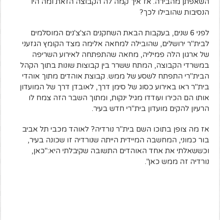
השאפתן מהבירה. אז איך קמה לה הקבוצה הזאת ומה היו
הנסיבות שהובילו לכך?
לפני 6 שנים, בעקבות הבאת השחקנים הצ'צ'נים המוסלמים
לבית"ר ירושלים, שהובילה למחאה אלימה מצד הקומץ הגזעני
של ארגון הלה פמיליה, מחאה שהתפתחה לאירוע השריפה
במשרדי הקבוצה, המתח ששרר בין קבוצות שונות בתוך הקהל
הבית"רי התפתח לשסע של ממש. קבוצת אוהדים מתוך אוהדי
בית"ר ראו באירוע כסוג של סימן דרך, לאובדן דרך של המועדון
אותו הם הכירו ועודדו מגיל ינקות, ומתוך השבר הזה צמח לו
הרעיון להקים מועדון בית"רי חדש בעיר.
אז מה צופן בתוכו השם בית"ר נורדיה? לאוהד מכבי תל אביב
בור כמוני, המחשבה המיידית הייתה שנורדיה זו שכונה בעיר,
וכששאלתי את אחד האוהדים התשובה שקיבלתי היא:"כאן,
נורדיה זה ממש כאן".