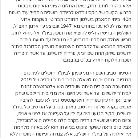
אלא כיהודי לוחם, חזק, שאת החלום הציוני הוא יממש בכוח
הזרוע. הקשר של מקס נורדאו לבית"ר ירושלים מתחיל עוד בשנות
ה40, בימי המאבק בשלטון המנדט הבריטי. בעקבות ארוע
הפריצה לכלא עכו בחודש מאי 1947 שבוצע ע"י ארגון האצ"ל,
השלטון הבריטי החליט להוציא את תנועת בית"ר אל מחוץ לחוק,
מכיוון שחלק ממתכנני המבצע היו מזוהים עם תנועת בית"ר.
מלאחר המבצע ועד להכרזת העצמאות מועדון הכדורגל בית"ר
ירושלים שיחק תחת שם זמני, נורדיה ירושלים, עד אשר הוכרזה
תוכנית חלוקת הארץ בכ"ט בנובמבר.
הסיפור סביב השם הזמני שניתן לבית"ר ירושלים לפני קום
המדינה, מתקשר גם לשאלה סביב בית"ר נורדיה של 2019.
המחשבה המקורית הייתה שנורדיה היא אלטרנטיבה זמנית
לבית"ר ירושלים, עד אשר יגיע היום ואת מדי בית"ר ילבש שחקן
ערבי, אך הרעיון שנורדיה היא קונספט זמני לא עובר להרבה
אנשים בקהל של נורדיה טוב באוזן. בקרב על הנרטיב של בית"ר
ירושלים, הקול הגזעני היה עם ידו על העליונה אז לפני 6 שנים,
וכיום הכינוי שנושאת נורדיה בקרב הלה פמיליה הוא "בוגדיה",
אבל כיום נראה שעיקר פוקוס במועדון הוא לא באיזה מלחמת
אידיאולוגיה על בית"ר ירושלים, אלא צמיחה ופיתוח המועדון ללא