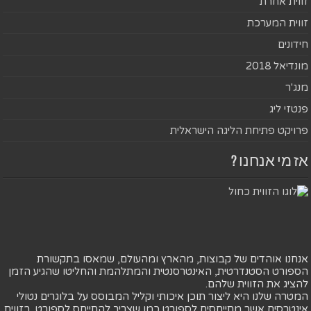
זווית אחרת
זווית המערכת
חידונים
מונדיאל 2018
מנג'ר
פנטזי ליג
פרויקט פתיחת הליגה הישראלית
אז מי אנחנו ?
אנחנו אוהדים של קבוצות, מהארץ ומהעולם, שמאסו בתקשורת
הספורט הסטנדרטית, האינטרסנטית והמתלהמת והחליטו שהגיע הזמן
להציג את הזווית שלהם.
המטרה שלנו היא ליצור תוכן איכותי וקליל המבוסס על בלוגרים נטולי
אינטרסים אשר מתייחסים לספורט כמו שצריך להתייחס לספורט. בזווית