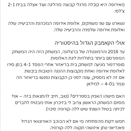
מאירופה היא קיבלה מרגלי קבוצה מהליגה ועוד אצלה בבית 2-1
צ'לסי.
נשארנו עם שני משחקים, אלופת אירופה המכהנת והרביעייה שלה
ואלופת אירופה שלפניה והרביעייה שלה.
אולי הקאמבק הגדול בהיסטוריה
עד 2016 והרמונטדה של ברצלונה, המשחק הזה היה המשחק
המפורסם ביותר בתולדות ליגת האלופות.
סופרדפור מגיעה למשחק בית בריאזור אחרי הפסד 4-1 בסן סירו
לאלופת אירופה ואחת מקבוצות ההגנה הטובות ביבשת.
אם זה לא מספיק, עונה לפני כן הקבוצות נפגשו בריאזור וזה
נגמר ב4-0 – למילאן.
האם מישהו האמין בספרדים? (טוב, חייב להתגאות בזה – אני!
מסיום המשחק הראשון צרוב לי בזיכרון אותי מבטיח לחברים
לכיתה בטיול השנתי שיש ללה-קורוניה סיכוי).
חמש דקות מהפתיחה מי אם לא הכוכב האורוגוואי הגדול
פאנדיאני נותן איזושהי תקווה ללה-קורוניה.