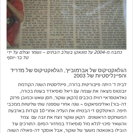
כתבה מ-2004 על מונאקו בשלב הבתים – נשמר וצולם על ידי
טל בר-יוסף
הגלאקטיקוס של אברמוביץ', הגלאקטיקוס של מדריד
והפיינליסטיות של 2003
לבית ד' היתה פייבוריטית ברורה, פיינליסטית השנה הקודמת
יובנטוס מצאה את עצמה עם ריאל סוסיאדד בעונת בכורה,
גאלאטסראיי רווית כוכבים (הקאן שוקור, חסן שאש וכמובן פרנק
דה-בור) ואולימפיאקוס – שנה אחרי שספגה שתי שלישיות ממכבי
חיפה. האיטלקים די הבטיחו את העליה אחרי 10 נקודות בארבעת
המשחקים הראשונים. הקאן שוקור ניצח את יובה עם צמד
ווהשאיר סיכוי לגלא מול סוסיאדד במחזור הסיום. התורכים עוד
הובילו באנואטה משער של שוקור, אבל אוסקר דה-פאולה השווה