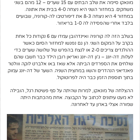
מונאקו סיימה את שלב הבתים עם 15 שערים – 12 מהם בשני
משחקים. במחזור השני היא ניצחה 4-0 בבית את אתונה.
במחזור 4 היא ניצחה 8-3 את דיפורטיבו לה-קורוניה, שבועיים
בלבד אחרי שהפסידה לה 1-0 בריאזור.
בשלב הזה לה קורוניה ואיינדהובן עמדו עם 6 נקודות כל אחת
בקרב על המקום השני. הן גם נפגשו למחזור הסיום כאשר
ההולנדים צריכים 2-0 או לנצח בהפרש של שלושה שערים כדי
לעלות. דה-יונג – ג'ון דה-יונג ואריאן רובן הילד כבר חשבו שהם
שולחים את הספרדים הביתה אלא שאז באו אלברט לוקה ווולטר
פאנדיאני הנהדרים והשוו במחצית השניה. השער של דה-יונג עמוק
בתוך תוספת הזמן כבר היה לפרוטוקול.
ההצלחה של מונאקו, למרות שהיתה על סף פשיטת רגל, הובילה
לא מעט עיתונים לכתוב על הקבוצה. אחת מהכתבות היתה
שמורה אצלי בארון עד לאחרונה.