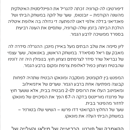
דיפורטיבו לה-קורוניה זכתה להגריל את הפיינליסטית האיטלקית
מהשנה הקודמת – יובנטוס, שער של לוקה במשחק הביתי ושל
פאנדיאני בדלה אלפי דאגו להפתעה די גדולה בה אלופת איטליה
הולכת הביתה בזמן שלה-קורוניה, שתסיים את העונה רביעית
בספרד ממשיכה לרבע הגמר.
ליון סיימה את שלב הבתים מעל באיירן מינכן. ההגרלה סידרה לה
מאבק עם ריאל סוסיאדד. במשחק הראשון, באנואטה, שער עצמי
של גבריאל שרר סידר לצרפתים ניצחון חוץ. בגומלין היה זה ז'וניניו
שהבטיח ניצחון כפול לאלופת צרפת ומקום ברבע הגמר.
המפגש בין לוקומטיב מוסקבה ומונאקו הבטיח שתהיה לפחות
קבוצה מפתיעה אחת ברבע הגמר. שערים של איזמאילוב
ומאמינוב העלו את הרוסים ל2-0 מבטיח בבית, אלא ששער חוץ
של פרננדו מוריינטס בדקה ה-67 הפך את הסיכויים של מונאקו
לחזור מהפיגור בבית.
שער של החלוץ הקרואטי דדו פרשו – השישי שלו בטורניר –
במשחק הביתי העלה את מונאקו.
הקאמבק של פורטו, הרביעייה של מילאן והעלייה של