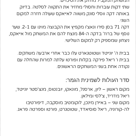
המשחק המקביל מחזק את הסיכויים.
שתי דקות עוברות וחסולי מחזיר את התקווה לסלטה. בדיוק
באותה דקה ווסלי סונק משווה לאייאקס שעולה חזרה למקום
השני.
דקה 71 בסן סירו ונאצ'ו מקפיץ את הקבוצה מויגו עם 2-1. שער
נוסף של ברוז' בדקה ה-84 מנצח להם את המשחק מול אייאקס,
ניצחון שמספיק רק למקום השלישי.
בבית ה' יונייטד ושטוטגארט עלו כבר אחרי ארבעה משחקים.
בבית ו' ריאל פירקה בקלות ופורטו עלתה למרות שהחלה עם
נקודה אחת בשני המשחקים הראשונים.
סדר העולות לשמינית הגמר:
מקום ראשון – ליון, ארסנל, מונאקו, יובנטוס, מנצ'סטר יונייטד,
ריאל מדריד, צ'לסי ומילאן.
מקום שני – באיירן מינכן, לוקומטיב מוסקבה, דיפורטיבו
לה-קורוניה, ריאל סוסיאדד, שטוטגרט, פורטו וספרטה פראג.