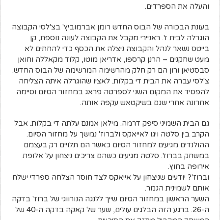
והעלה את הספרדים.
בעונת הבכורה של הבוס החדש רומן אברמוביץ' בצ'לסי הקבוצה
הוגרלה לבית ז'. ראניירי מקבל את הקבוצה לעונה נוספת, קן
בייטס נשאר לנהל והקבוצה ניצלה את הכסף כדי להחתים לא
מעט שחקנים – הרנן קרספו, אדריאן מוטו, קלוד מקאללה וחואן
סבסטיאן ורון הם רק חלק מהרשימה המרשימה של הבוס החדש.
צ'לסי עברה את הבית די בקלות. לאציו שהוגרלה איתה הצליחה
להפסיד את המקום השני לספרטה פראג במחזור הסיום וסיימה
אחרונה אחרי שגם בשיקטאש עקפה אותה.
גם הבית השמיני סיפק דרמה. מילאן אמנם עלתה די בקלות. אבל
הקרב בין סלטה ויגו לאייאקס ולברוז' נמשך על מחזור הסיום.
ההולנדים מגיעים למחזור הסיום כאשר הם תלויים רק בעצמם
במשחק בברוז'. סלטה מגיעים כשהם צריכים ניצחון על אלופת
אירופה בחוץ.
וברוז'? יודעים שניצחון על אייאקס לצד חוסר הצלחה ספרדי ישלח
אותם לשמינית הגמר.
השער הראשון במחזור הסיום שייך ללנגה הנורווגי של ברוז' בדקה
ה-26. ברגע הזה הבלגים עולים, שער של קאקה בדקה ה-40 של