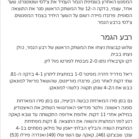
המפגש האחרון בשמינית הגמר העמיד את צ'לסי ושטוטגרט. שער
אחד, עצמי, בדקה ה-12 של המשחק הראשון סגר את התוצאה
הסופית. פרננדו מיירה רשום על השער היחיד בצמד המפגשים.
צ'לסי ברבע הגמר.
רבע הגמר
שלוש קבוצות ניצחו את המשחק הראשון של רבע הגמר, כולן
ניצחו בבית.
דקו וקרבאליו נתנו 2-0 מבטיח לפורטו מול ליון.
ריאל מדריד חזרה מפיגור 1-0 במחצית ליתרון 4-1 בדקה ה-81.
שתי דקות לאחר מכן, פרננדו מוריינטס, שהושאל מריאל למונאקו
כבש את ה4-2 שנתן תקווה כלשהי למונאקו.
גם בסן סירו המארחת כבשה רביעייה, גם בסן סירו המארחת
ספגה ראשונה. וולטר פנדיאני האורוגוואי השתיק את האיצטדיון
במילאן אחרי 11 דקות. אלופת אירופה התקשתה עד שבא קאקה
רגע לפני המחצית והשווה את התוצאה. 8 דקות מפתיחת
המחצית השניה והבליץ הבלתי ייאמן של מילאן מסתיים ב4-1
ענקי. שבצ'נקו (46), קאקה עם השני שלו (49) ואנדרה פירלו (53)