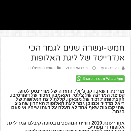
חמש-עשרה שנים לגמר הכי
אנדרייטד של ליגת האלופות
טל בר-יוסף
31 במאי 2019
הזווית הנוסטלגית
Share this on WhatsApp
מוריניו, דשאן, דקו, ג'יולי, החזרה של מוריינטס לטופ,
קפיצת המדרגה של צ'לסי, הקאמבק הזכור של דפורטיבו,
הקצת פחות זכור של מונאקו, קללת ליגת האלופות של
ריאל מדריד וכמובן גמר ליגת האלופות האחרון שהציג
שתי קבוצות שאף אחד לא העלה על דעתו שיהיו אי פעם
בגמר.
אחרי עונת 2019 רוויית המהפכים בסופה קיבלנו גמר ליגת
אלופות די מפתיע.