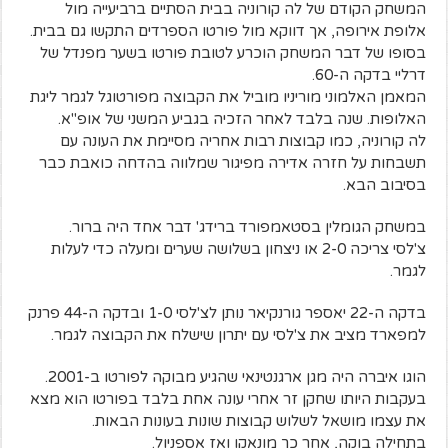
המשחק הקודם של לה קורוניה בבית הסתיים ברביעייה מול
אלופת אירופה, אך דווקא מול פורטו הספרדים התקשו גם בבית.
בסופו של דבר המשחק הוכרע לטובת פורטו בשער מפנדל של
דרליי בדקה ה-60.
המאמן האלמוני מוריניו מוביל את הקבוצה מפורטוגל לגמר ליגת
האלופות. שנה בלבד לאחר הזכיה בגביע המשני של אופ"א.
לה קורוניה, כמו קבוצות רבות אחריה מסיימת את העונה עם
תשבחות על חזרה אדירה מפיגור שמלווה בהדחה כואבת כבר
בסיבוב הבא.
במשחק הגומלין בסטאמפורד ברידג' דבר אחד היה ברור.
צ'לסי צריכה 2-0 או ניצחון בשלושה שערים ומעלה כדי לעלות
לגמר.
בדקה ה-22 יאספר גורנקיאר נותן לצ'לסי 1-0 ובדקה ה-44 פרנק
למפארד מציב את צ'לסי עם יתרון שישלח את הקבוצה לגמר.
הוגו איברה היה מגן ארגנטינאי שהגיע מבוקה לפורטו ב-2001.
בעקבות היותו שחקן זר אחרי עונה אחת בלבד בפורטו הוא מצא
את עצמו מושאל לשלוש קבוצות שונות בעונות הבאות.
בתחילה בוקה, אחר כך מונאקו ואז אספניול.