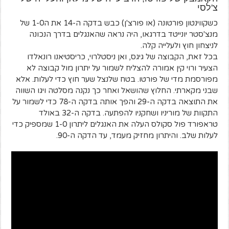
צ'לסי
כשקווינטון פורטונה (או פורצ'ן) כבש בדקה ה-14 את ה1-0 של
מנצ'סטר יונייטד בדרגאו, היה נראה שהאנגלים בדרך הנכונה
לניצחון חוץ ולעלייה קלה.
בכל זאת, הקבוצה של גיגס, ואן ניסטלרוי, כריסטיאנו רונאלדו
הצעיר ורוי קין אמורה להצליח לשמור על יתרון מול קבוצה לא
מפורסמת מדי של פורטו. בטח שלנצל שער חוץ כדי לעלות. אלא
שבני מקארתי. החלוץ שהושאל ואחר כך נקנה מסלטה ויגו השווה
את התוצאה בדקה ה-29 והפך אותה בדקה ה-78 כדי לשמור על
התקוות של מוריניו ושחקניו להפתעה. בדקה ה-32 באולד
טראפורד פול סקולס העלה את האנגלים ליתרון 1-0 שמספיק כדי
לעלות שלב. והיתרון מחזיק מעמד, עד הדקה ה-90.