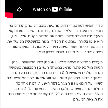
כדור חופשי לפורטו, די רחוק מהשער. כוכב המשחק הקודם בני
מקארתי בועט כדור שלא נראה חזק במיוחד. השוער האמריקאי
הצעיר טים הווארד נראה שלוקח את הכדור בקלות. אלא שאז,
הוא פוגע בקורה, שומט את הכדור וצופה בקושטיניה ממשיך את
הריבאונד פנימה. שוויון ששווה ניצחון לפרוטוגלים, שוויון ששווה
ריצה לפנתיאון של מוריניו. פורטו ברבע הגמר.
פעמיים בפלייאוף ניצחה מילאן 4-1 בסן סירו. הראשונה שבהן
הגיעה מול ספארטה פראג במשחק השני בין הקבוצות בשמינית
הגמר. הצ'כים שהוציאו 0-0 בבית החזיקו במקום ברבע הגמר
במשך 7 דקות במשחק השני. שער של אינזאגי לפני המחצית זכה
לשוויון של תומאש ג'ון הצעיר בדקה ה-59. 7 דקות אחר כך
החלום נגמר כאשר שבצ'נקו התעורר, כבש את ה2-1 בדקה
ה-66 והשלים צמד בדקה ה-79. 6 דקות לאחר מכן גאטוסו סגר
את תוצאת המשחק.