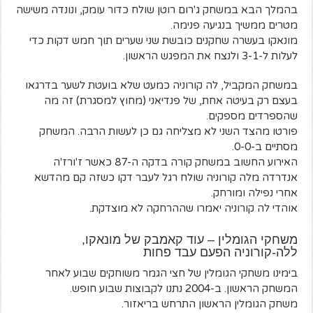
בהמלך הבא במשחק ג'רום רוטן שולח כדור עומק, ונונדה משישה
מטרים ממשיך בנגיעה פנימה.
מונאקו בעשרה שחקנים כובשת שני שערים תוך חמש דקות כדי
לעלות ל-3-1 ולנצח את המפגש הראשון.
במשחק המקביל, לה קורוניה כמעט שלא בועטת לשער בדרגאו
בעצם רק בעיטה אחת, של פנדיאני (מחוץ למסגרת) זה מה
שהספרדים מספקים.
פורטו מהצד השני לא מצליחה גם כן לעשות הרבה. המשחק
מסתיים ב-0-0.
האירוע החשוב במשחק קורה בדקה ה-87 כאשר ז'ורז'ה
אנדרדה מלה קורוניה שולח רגל לעבר דקו כשזה קם מהדשא
אחרי נפילה ומורחק.
אוהדי לה קורוניה יאמרו שההרחקה לא מוצדקת.
משחקי הגומלין – עוד קאמבק של מונאקו,
ללה-קורוניה הפעם עבד פחות
בימינו משחקי הגומלין של חצי הגמר משוחקים שבוע לאחר
המשחק הראשון. ב-2004 נתנו לקבוצות שבוע חופש.
משחק הגומלין הראשון התרחש בריאזור.