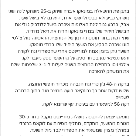
בתקופת ההשאלה במונאקו איברה שיחק ב-25 משחקי ליגה ושני
משחקי גביע ולא כבש ולו שער אחד, הוא גם לא בישל שער.
אבל, ברבע גמר ליגת האלופות איברה בישל ללודביק ג'ולי את
הבישול היחיד שלו במדי מונאקו והדיח את ריאל מדריד.
שתי דקות בתוך תוספת הזמן של המחצית הראשונה מול צ'לסי
הוגו איברה הבקיע את השער היחיד שלו במדי מונאקו.
השער ניתן בזמן אמת למוריינטס אחרי שהספרדי נגח לקורה
והארגנטינאי נגע בכדור ספק על קו השער ספק מעבר לקו.
צ'לסי ניסו בתחילת המחצית השניה לעלות ל-3-1 שלפחות ישלח
את המשחק להארכה.
בדקה ה-48 ג'ון טרי נגח הגבהה מכדור חופשי החוצה.
שלוש דקות אחר כך גרונקיאר בועט ממצב טוב בתוך הרחבה
לשמיים.
דקה 58 למפארד עם בעיטת יעף שרומא לוקח.
מונאקו יוצאת להתקפה משלה, מוריינטס מקבל כדור כ-30
מטרים מהשער, מתקדם, מחליף מסירות עם לוקאס ברנרדי
במהלך מצויין שמשאיר את הספרדי לבד מול השוער.