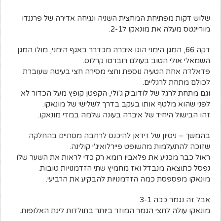
שלוש דקות מפתיחת המחצית השניה ונגיחה אדירה של פרננדו
מוריינטס מעלה את מונאקו ל2-1.
דקה 66, המגן הימני הוגו איברה מכדרר באגף הימני, מולו המגן
השמאלי אולי הטוב בעולם רוברטו קרלוס.
פדאלדה אחת הטעיה נוספת וחצי מסירה חצי בעיטה שעוברת
לכולם מתחת לרגליים.
וגם מתחת לרגל של לודוביק ג'ולי, הקפטן קופץ מעל הכדור לא
לפני שהוא מלטף אותו בעקב בדרך לשלישי של מונאקו.
זהו הבישול היחיד של איברה בעונה שלמה במדי מונאקו.
בהמשך – ניסיון של זידאן להיכנס לרחבה מסתיים בהחלקה
שזוכה להתעלמות מהשופט פיירלואיג'י קולינה.
ראול כבר מכניע את פלאביו רומא רק כדי לראות את השער שלו
נפסל כתוצאה מנבדל ואז מחמיץ שתי הזדמנויות טובות.
מונאקו מפספסת כמה הזדמנויות להבקיע את הרביעי.
אבל זה נגמר ככה 3-1.
מונאקו עולה לחצי הגמר המוזר ביותר בתולדות ליגת האלופות.