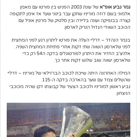
גמר גביע אופ"א
של עונת 2003 הפגיש בין פורטו עם מאמן
אלמוני בשם ז'וזה מוריניו שחקן עבר בינוני שעד אז אימן לתקופה
קצרה בבנפיקה ועונה בליירה ובין סלטיק של מרטין אוניל עם
הכוכב השוודי הגדול הנריק לארסון.
בגמר הנהדר – דרליי העלה את פורטו ליתרון רגע לפני המחצית
לפני שלארסון השווה שתי דקות אחרי פתיחת המחצית השניה.
אלניצ'ב החזיר את היתרון לפורטוגלים בדקה ה54 רק כדי
שלארסון ישווה שוב שלוש דקות אחר כך.
המילה האחרונה היתה שייכת לכוכב הברזילאי של מוריניו – דרליי
שהשלים צמד עם שער בהארכה בדקה ה-115.
גביע ראשון למוריניו ולכוכב הצעיר של קבוצתו דקו שהיה מכוכבי
הניצחון.