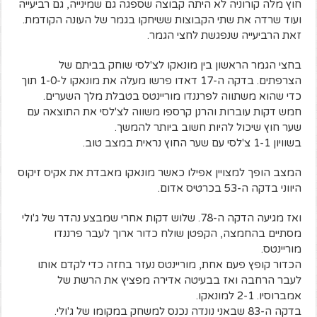
חוץ מלה קורוניה לא היתה קבוצה שספגה גם שמינייה, גם רביעייה
ועוד שרדה את שתי הקבוצות ששיחקו בגמר של העונה הקודמת.
זאת הרביעייה שנפגשת לחצי הגמר.
בחצי הגמר הראשון בין מונאקו לצ'לסי שוחק בביתם של
הצרפתים. בדקה ה-17 דאדו פרשו מעלה את מונאקו ל-1-0 תוך
כדי שהוא משתווה לפרננדו מוריינטס בטבלת מלך השערים.
חמש דקות עוברות והרנן קרספו משווה לצ'לסי את התוצאה עם
שער חוץ שיכול להיות חשוב ביותר להמשך.
בשוויון 1-1 צ'לסי עם שער החוץ נראית במצב טוב.
המצב הופך למצויין אפילו כאשר מונאקו מאבדת את אקיס זיקוס
היווני בדקה ה-53 בכרטיס אדום.
ואז מגיעה הדקה ה-78. שלוש דקות אחרי שמבצע נהדר של ג'ולי
מסתיים בהחמצה, הקפטן שולח כדור ארוך לעבר פרננדו
מוריינטס.
הכדור קופץ פעם אחת, מוריינטס נעזר בחזה כדי לקדם אותו
לעבר הרחבה ואז בבעיטה אדירה מפציץ את הרשת של
אמברוסיו. 2-1 למונאקו.
בדקה ה-83 שבאני נונדה נכנס למשחק במקומו של ג'ולי.