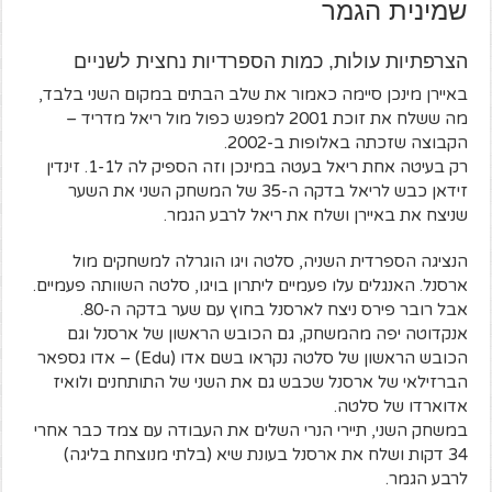
שמינית הגמר
הצרפתיות עולות, כמות הספרדיות נחצית לשניים
באיירן מינכן סיימה כאמור את שלב הבתים במקום השני בלבד,
מה ששלח את זוכת 2001 למפגש כפול מול ריאל מדריד –
הקבוצה שזכתה באלופות ב-2002.
רק בעיטה אחת ריאל בעטה במינכן וזה הספיק לה ל1-1. זינדין
זידאן כבש לריאל בדקה ה-35 של המשחק השני את השער
שניצח את באיירן ושלח את ריאל לרבע הגמר.
הנציגה הספרדית השניה, סלטה ויגו הוגרלה למשחקים מול
ארסנל. האנגלים עלו פעמיים ליתרון בויגו, סלטה השוותה פעמיים.
אבל רובר פירס ניצח לארסנל בחוץ עם שער בדקה ה-80.
אנקדוטה יפה מהמשחק, גם הכובש הראשון של ארסנל וגם
הכובש הראשון של סלטה נקראו בשם אדו (Edu) – אדו גספאר
הברזילאי של ארסנל שכבש גם את השני של התותחנים ולואיז
אדוארדו של סלטה.
במשחק השני, תיירי הנרי השלים את העבודה עם צמד כבר אחרי
34 דקות ושלח את ארסנל בעונת שיא (בלתי מנוצחת בליגה)
לרבע הגמר.