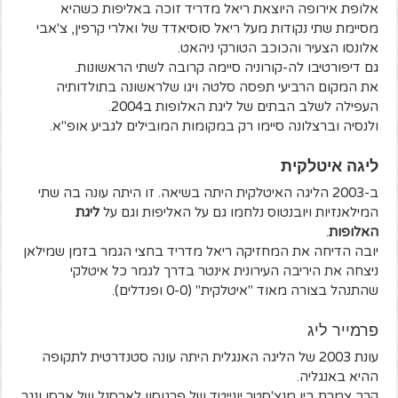
אלופת אירופה היוצאת ריאל מדריד זוכה באליפות כשהיא
מסיימת שתי נקודות מעל ריאל סוסיאדד של ואלרי קרפין, צ'אבי
אלונסו הצעיר והכוכב הטורקי ניהאט.
גם דיפורטיבו לה-קורוניה סיימה קרובה לשתי הראשונות.
את המקום הרביעי תפסה סלטה ויגו שלראשונה בתולדותיה
העפילה לשלב הבתים של ליגת האלופות ב2004.
ולנסיה וברצלונה סיימו רק במקומות המובילים לגביע אופ"א.
ליגה איטלקית
ב-2003 הליגה האיטלקית היתה בשיאה. זו היתה עונה בה שתי
המילאנזיות ויובנטוס נלחמו גם על האליפות וגם על
ליגת
האלופות
.
יובה הדיחה את המחזיקה ריאל מדריד בחצי הגמר בזמן שמילאן
ניצחה את היריבה העירונית אינטר בדרך לגמר כל איטלקי
שהתנהל בצורה מאוד "איטלקית" (0-0 ופנדלים).
פרמייר ליג
עונת 2003 של הליגה האנגלית היתה עונה סטנדרטית לתקופה
ההיא באנגליה.
קרב צמרת בין מנצ'סטר יונייטד של פרגוסון לארסנל של ארסן ונגר