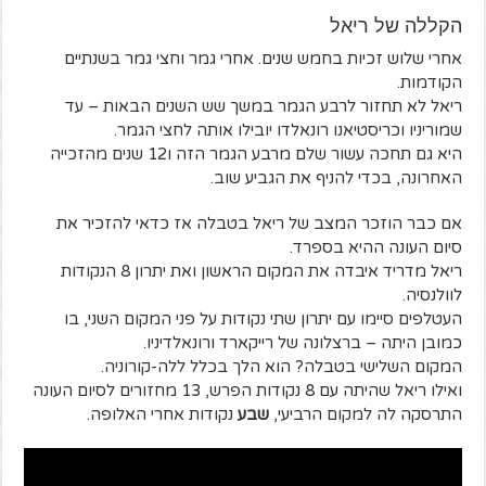
הקללה של ריאל
אחרי שלוש זכיות בחמש שנים. אחרי גמר וחצי גמר בשנתיים
הקודמות.
ריאל לא תחזור לרבע הגמר במשך שש השנים הבאות – עד
שמוריניו וכריסטיאנו רונאלדו יובילו אותה לחצי הגמר.
היא גם תחכה עשור שלם מרבע הגמר הזה ו12 שנים מהזכייה
האחרונה, בכדי להניף את הגביע שוב.
אם כבר הוזכר המצב של ריאל בטבלה אז כדאי להזכיר את
סיום העונה ההיא בספרד.
ריאל מדריד איבדה את המקום הראשון ואת יתרון 8 הנקודות
לוולנסיה.
העטלפים סיימו עם יתרון שתי נקודות על פני המקום השני, בו
כמובן היתה – ברצלונה של רייקארד ורונאלדיניו.
המקום השלישי בטבלה? הוא הלך בכלל ללה-קורוניה.
ואילו ריאל שהיתה עם 8 נקודות הפרש, 13 מחזורים לסיום העונה
התרסקה לה למקום הרביעי,
שבע
נקודות אחרי האלופה.