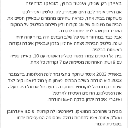
באיירן רק שניה, אינטר בחוץ, מונאקו מדהימה
אם הייתי אומר לכם היום שבאיירן, ליון, סלטיק ואנדרלכט
משחקות בבית אחד, כנראה שהייתם מהמרים שבאיירן תסיים את
הבית עם מינימום של 15 נקודות וליון תילחם בסלטיק על המקום
השני בזמן שהבלגים ישמחו לנקודה.
אבל כבר במחזור השני של שלב הבתים היה ברור שזה יהיה
שונה. סלטיק הביתית ניצחה את ליון בזמן שבאיירן איבדה נקודות
ראשונות בבלגיה.
בית א' הסתיים צמוד מאוד כשליון ראשונה עם 10, באיירן שנייה
עם 9 ושתי האחרונות מסיימות עם 7 נקודות כל אחת.
באפריל 2003 אינטר שיחקה בחצי גמר ליגת האלופות. בדצמבר
2003 היא הודחה בשלב הבתים. ניצחון חוץ מול דינאמו קייב לצד
איבוד נקודות של לוקומטיב מוסקבה בחוץ מול ארסנל היה מעלה
את האיטלקים. הרוסים הפסידו לארסנל.
ואינטר? איבדה יתרון בדקה ה-85 והודחה.
מבית ג' שהורכב ממונאקו, דיפורטיבו לה קורוניה, פ.ס.וו איינדהובן
ואא"ק אתונה ציפו לתחרות גדולה שבסופה המעפילות יודחו
בשמינית הגמר.