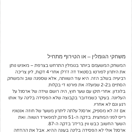
משחקי הגומלין – או הטירוף מתחיל
המשחק המשעמם ביותר בגומלין התרחש בצרפת – מאניש נותן
את היתרון לפורטו בסטאד דה ז'רלן אחרי 4 דקות, ליון צריכה
רביעייה בשלב הזה. היא עוד השוותה, אלא שספגה שוב והמשחק
הסתיים ב2-2 שמעלה את פורטו די בקלות.
בלונדון. אחרי תיקו עם שער חוץ, היה רושם שידה של ארסנל על
העליונה. בעיקר כשמדובר בקבוצה שלא הפסידה בליגה עד אותו
רגע וגם לא אחריו.
אם זה לא מספיק, ארסנל עלתה ליתרון משער של חוזה אנטוניו
רייס לפני המחצית. בדקה ה-51 פרנק למפארד השווה. ואת
השער החשוב כבש ווין ברידג' בדקה ה-87.
ארסנל אולי לא הפסידה בליגה בעונה ההיא, אבל את ההדחה