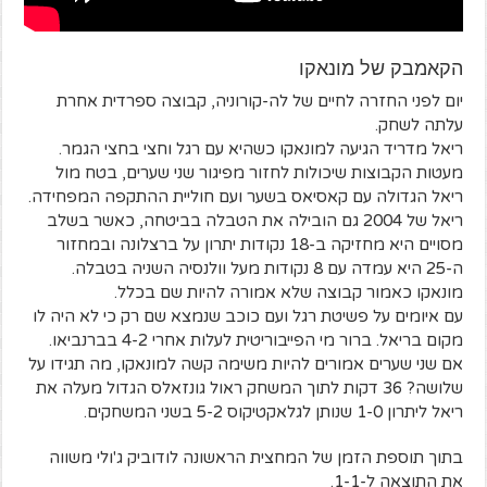
הקאמבק של מונאקו
יום לפני החזרה לחיים של לה-קורוניה, קבוצה ספרדית אחרת
עלתה לשחק.
ריאל מדריד הגיעה למונאקו כשהיא עם רגל וחצי בחצי הגמר.
מעטות הקבוצות שיכולות לחזור מפיגור שני שערים, בטח מול
ריאל הגדולה עם קאסיאס בשער ועם חוליית ההתקפה המפחידה.
ריאל של 2004 גם הובילה את הטבלה בביטחה, כאשר בשלב
מסויים היא מחזיקה ב-18 נקודות יתרון על ברצלונה ובמחזור
ה-25 היא עמדה עם 8 נקודות מעל וולנסיה השניה בטבלה.
מונאקו כאמור קבוצה שלא אמורה להיות שם בכלל.
עם איומים על פשיטת רגל ועם כוכב שנמצא שם רק כי לא היה לו
מקום בריאל. ברור מי הפייבוריטית לעלות אחרי 4-2 בברנביאו.
אם שני שערים אמורים להיות משימה קשה למונאקו, מה תגידו על
שלושה? 36 דקות לתוך המשחק ראול גונזאלס הגדול מעלה את
ריאל ליתרון 1-0 שנותן לגלאקטיקוס 5-2 בשני המשחקים.
בתוך תוספת הזמן של המחצית הראשונה לודוביק ג'ולי משווה
את התוצאה ל-1-1.