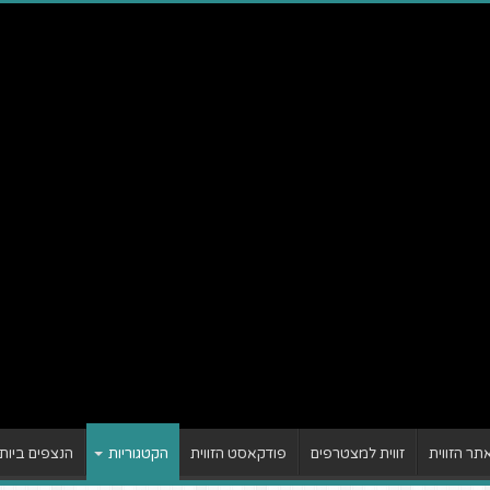
ר הזווית
זווית למצטרפים
פודקאסט הזווית
הקטגוריות
הנצפים ביות