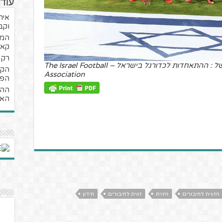
עוד
איר
וקב
קאמ
רק ג
קרדיט לדף הפייסבוק הרשמי של : ההתאחדות לכדורגל בישראל – The Israel Football
Association
הפכ
ההי
האח
הזווית לחיבורים
הזוית
זווית לחיבורים
חידון