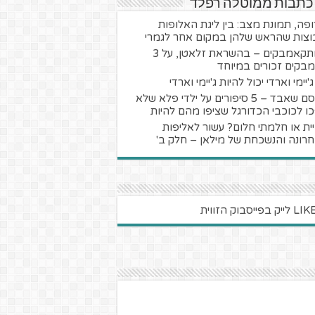
 כתבות ממוטלה רפלד
ופה, תמונת מצב: בין ליגת האלופות
וצות שהראש שלהן במקום אחר לגמרי
המתקאמבקים – בהשראת זלאטן, על 3
בקים זכורים במיוחד
'יימי וארדי יכול להיות ג'יימי וארדי
הקסם שאבד – 5 סיפורים על ילדי פלא שלא
ו לכוכבי הכדורגל שציפו מהם להיות
ית או חלמתי חלום? עשור לאליפות
רונה והנשכחת של מילאן – חלק ב'