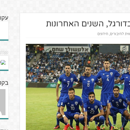
עקוב
דורגל, השנים האחרונות
וית לחיבורים
,
חידונים
בקט