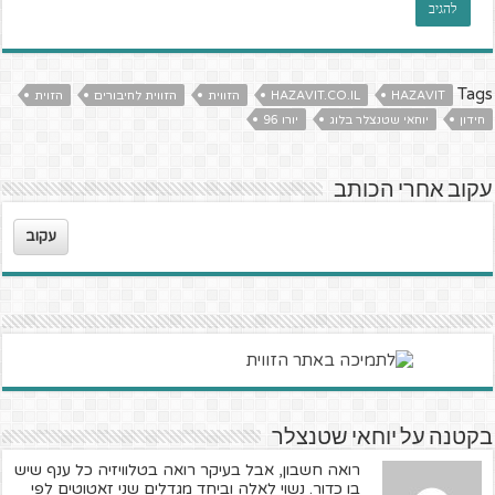
Tags
HAZAVIT
HAZAVIT.CO.IL
הזווית
הזווית לחיבורים
הזוית
חידון
יוחאי שטנצלר בלוג
יורו 96
עקוב אחרי הכותב
עקוב
בקטנה על יוחאי שטנצלר
רואה חשבון, אבל בעיקר רואה בטלוויזיה כל ענף שיש
בו כדור. נשוי לאלה וביחד מגדלים שני זאטוטים לפי