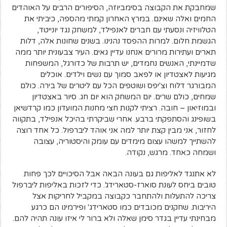
שמחבקת את הקבוצה בסימביוזה, הסיפורים הרבים על האוהדים
החמים ואלה שאינם. במרץ האחרון קמתי מהספה, כיביתי את
הטלוויזיה ונסעתי עם חברים לאנפילד, למשחק נגד יונייטד,
הגשמת חלום. למרות ההפסד נהנינו. בשנים שחונות אלה, דלות
תארים ועתירות מרורים אנחנו עדיין גאים. העיר צבעונית יותר ממה
שדמיינתי, האנשים נחמדים, יש תרבות של כדורגל, המשפחות
מגיעות לאצטדיון או לפאב סמוך עם נשים וילדים. אוכלים
המבורגר דלוח וצ'יפס ושוטפים הכל עם ליטרים של בירה. כולם
שמחים, כולם שרים. יום המשחק הוא יום חג. סיור באצטדיון
ובמוזיאון – חובה. רציתי לקנות חצי מחנות המועדון כמו קרדשיאן
בשופינג והסתפקתי ברבע. אחרי שביקרתי בהיכל אנפילד, בתקווה
לחזור, אני מבין קצת יותר למה אני אוהד ליברפול. כל אחד רוצה
להשתייך למשהו עצום מימדים עם עומק והיסטוריה, עצובה
ושמחה כאחד. מרגש, נקודה.
לא אתנגד לאליפות גם בעונה הבאה אבל הסיכויים לכך פחות
טובים ביחס לעונת סוארז-סטארידג'. כדי לזכות באליפות ליברפול
צריכה להתעלות ולהתחבר כקבוצה במקביל לחריקות אצל
היריבות. שחקנים מכובדים כמו סטארידג' ופירמינו הם כרגע
מבחינתי עדיין בגדר סימן שאלה ולא ברור לי איזו עונה תהיה להם.