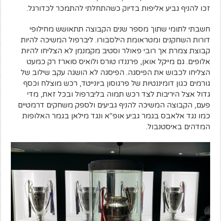
זכו להניף גביע אליפות בדיוק כשהתחלתי להתמכר לכדורגל.
חשבתי לתומי שתוך מספר שנים הקבוצה תתאושש מחילופי
דורות השחקנים ומטראומת הילסבורו. ליברפול המשיכה להיות
קבוצת צמרת אך רובי פאולר וסטיב מקמנמן לא הצליחו להיות
אלופים. גם מייקל אואן, פרננדו טורס ולואיס סוארז רק כמעט
הצליחו לכבוש את הפיסגה. הפיסגה לא הושגה עקב שילוב של
גורמים כגון דומיננטיות של פרגוסון ביונייטד, רכש מוצלח וכסף
גדול אצל היריבות לצד רכש תמוה בליברפול ובכל זאת, מדי
פעם, הקבוצה המשיכה להניף גביעים ולספק משחקים דרמטיים
כמו נגד אלאבס בגמר גביע אופ"א ונגד מילאן בגמר האלופות
המדהים באיסטנבול.