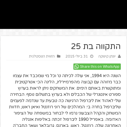
התקווה בת 25
יונתן קישקה
31 ביולי 2015
הזווית הנוסטלגית
Share this on WhatsApp
השנה היא 1994, אני עולה לכיתה ט' וכל מי שמכבד את עצמו
כבר מזוהה עם קבוצה מהפרמיירליג, הליגה הכי אטרקטיבית
ומתוקשרת באותם הימים. את המשחקים ניתן לראות בערוץ
ספורט אינטגרלי של הכבלים ולא בערוץ בתשלום נוסף. הבחירה
שלי לאהוד את ליברפול הרגישה כה טבעית עד שנדמה לפעמים
שליברפול בחרה בי. המהלכים של רוני רוזנטל ואיאן ראש, חדוות
המשחק והקהל הצבעוני גרמו לי לבחור במשפחה של הציפור
האדומה. באפריל 1990 ליברפול זכתה באליפות אנגליה
האחרונה שלה. רוזנטל, ראש, בארנס, גרובלאר ושאר החבר'ה