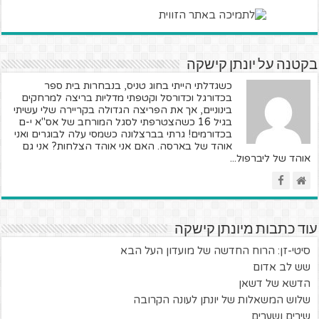
בקטנה על יונתן קישקה
כשגדלתי הייתי בחוג טניס, בנבחרות בית ספר
בכדורגל וכדורסל וקטפתי מדליות בריצה למרחקים
בינוניים, אך את הפריצה הגדולה בקריירה שלי עשיתי
בגיל 16 כשהצטרפתי לסגל המורחב של אס"א י-ם
בכדורמים! גרתי בברצלונה כשמסי עלה לבוגרים ואני
אוהד של בארסה. האם אני אוהד הצלחות? אני גם
אוהד של ליברפול...
עוד כתבות מיונתן קישקה
סיטי-זן: הרוח החדשה של מועדון העל הבא
שש לב אדום
הדשא של דשאן
שלוש המשאלות של יונתן לעונה הקרובה
שירים ושערים