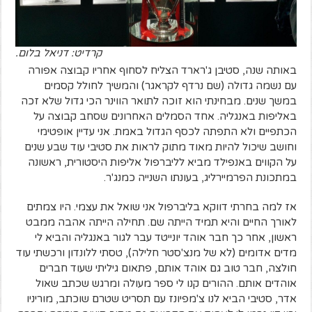
קרדיט: דניאל בלום.
באותה שנה, סטיבן ג'רארד הצליח לסחוף אחריו קבוצה אפורה
עם נשמה גדולה (שם נרדף לקראגר) והמשיך לחולל קסמים
במשך שנים. מבחינתי הוא זוכה לתואר הווינר הכי גדול שלא זכה
באליפות באנגליה. אחד הסמלים האחרונים שסחב קבוצה על
הכתפיים ולא התפתה לכסף הגדול באמת. אני עדיין אופטימי
וחושב שיכול להיות מאוד מתוק לראות את סטיבי עוד שבע שנים
על הקווים באנפילד מביא לליברפול אליפות היסטורית, ראשונה
במתכונת הפרמיירליג, בעונתו השנייה כמנג'ר.
אז למה בחרתי דווקא בליברפול אני שואל את עצמי. היו צמתים
לאורך החיים והיא תמיד הייתה שם. תחילה הייתה אהבה ממבט
ראשון, אחר כך חבר אוהד יונייטד עבר לגור באנגליה והביא לי
מדים אדומים (לא של מנצ'סטר חלילה), טסתי ללונדון ורכשתי עוד
חולצה, חבר טוב גם אוהד אותם, פתאום גיליתי שעוד חברים
אוהדים אותם. ההורים קנו לי ספר מעולה ומרגש שכתב שאול
אדר, סטיבי הביא לנו צ'מפיונז עם תסריט שטרם שוכתב, מוריניו