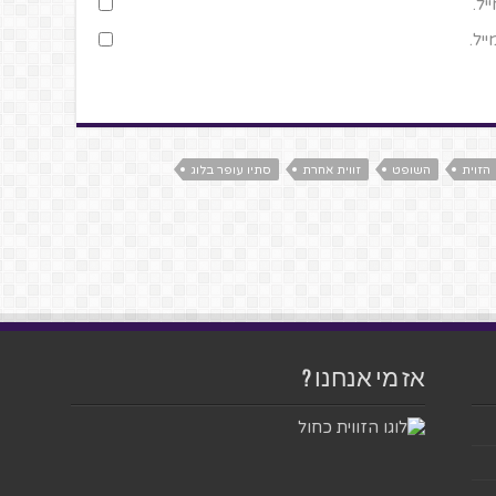
יל.
יל.
הזוית
השופט
זווית אחרת
סתיו עופר בלוג
אז מי אנחנו ?