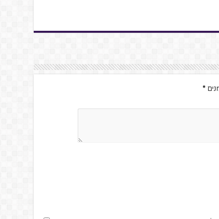
נים
*