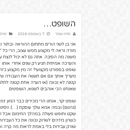
השופט…
סתיו עופר
7 באוגוסט 2016
זווי
אני בן לשני הורים מתחום ההוראה ובתור נ
מורה נראה לי מקצוע ממש עצוב, הרי כל "ה
משנה מה הסיבה. אתה גם לא יכול לנצח 
והערכה אמיתית תגיע רק שנים אחרי. אותו
שופט בספורט מקצועי? זה מין מקצוע כז
מעריך אותך וגם אם תעשה את העבודה ש
קטנה לא נכונה (או הערה אחת קטנה לתלמ
שאנחנו הכי אוהבים לשנוא, השופטים.
שופט יקר, אנחנו הרי מכירים כבר המון זמ
שקט וחופש פעולה במהלך החימום אבל הה
כשרון מדהים לשרוק נכונה את כל העבירו
שורק עבירות בלי באמת לראות מה קרה וא