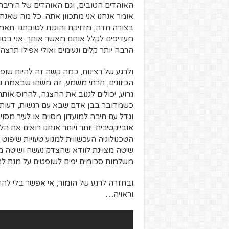
האוהדים הטובים, וגם האוהדים של היריבה
אומר אנחנו אני מתכוון אתה. כל מה שאנח
בצורה חדה, מדויקת והוגנת לטובתנו. תאמין 
מעדיפים לקלל אותם מאשר אותך. אני בטוח 
הרבה יותר קלים ונעימים ואולי אפילו תרצ
ולרגע של רצינות, כמה קשה זה להיות שופ
הכיוונים, תרתי משמע, זה משהו שבאמת נ
גרוע, יכולים לגנוב את ההצגה, להרוס אות
כשמדובר בבן אדם שבא עם רגשות, דעות 
וגדל עם חיבה למועדון מסוים או לעיר מס
אובייקטיבית. יותר ויותר אנחנו רואים את ה
הטכנולוגיה העכשווית למנוע טעויות שיפוט
שיטה מצוינת לוודא שהצדק נעשה ושיטה מצו
משלמות סכומים יפים לשופטים על מנת למנ
ובחזרה לרגע של הומור, אי אפשר בלי להזכ
וראויה…