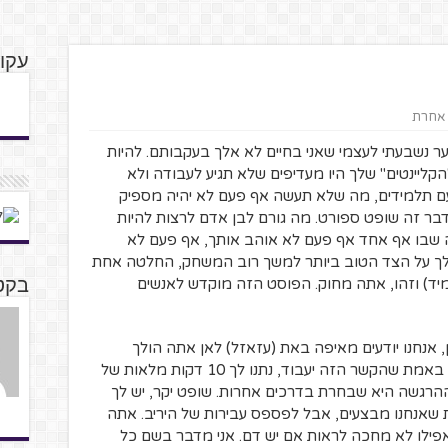
עקוב
ת אחרת
ער נשבעתי לעצמי שאני בחיים לא אלך בעקבותם. להיות
קליינטים" שלך היו מעדיפים שלא תגיע לעבודה ולא
עם תלמידים, מה שלא תעשה אף פעם לא יהיה מספיק
 דבר זה שופט ספורט.
מה גורם לבן אדם לרצות להיות
ה שבו אף אחד אף פעם לא אוהב אותך, אף פעם לא
לך על הצד הטוב ביותר למשך רוב המשחק, החלטה אחת
יד) וזהו, אתה מחוק. הפוסט הזה מוקדש לאנשים
בקטנ
ן, אנחנו יודעים מאיפה באת (עזאזל) לאן אתה הולך
(גהנום) ובמה אמא שלך עוסקת (…). ניסינו באמת שהקשר הזה יעבוד, נתנו לך 10 דקות מלאות של
רגשה היא שבחרת בדרכים אחרות. שופט יקר, יש לך
ת שאנחנו מבצעים, אבל לפספס עבירות של היריב. אתה
פילו לא מחכה לראות אם יש דם. אני מדבר בשם כל