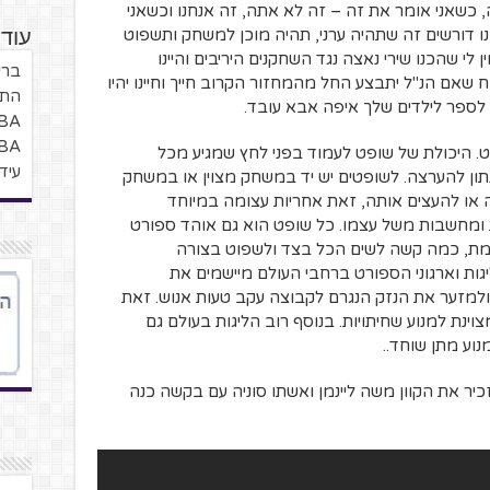
, כשאני אומר את זה – זה לא אתה, זה אנחנו וכשאני
נו דורשים זה שתהיה ערני, תהיה מוכן למשחק ותשפוט
עוד 
לי שהכנו שירי נאצה נגד השחקנים היריבים והיינו
בריי
שאם הנ"ל יתבצע החל מהמחזור הקרוב חייך וחיינו יהיו
התל
ה לספר לילדים שלך איפה אבא עובד.
NBA – רשמי
NBA תחזיות
ט. היכולת של שופט לעמוד בפני לחץ שמגיע מכל
עיד
תון להערצה. לשופטים יש יד במשחק מצוין או במשחק
ה או להעצים אותה, זאת אחריות עצומה במיוחד
ומחשבות משל עצמו. כל שופט הוא גם אוהד ספורט
וימת, כמה קשה לשים הכל בצד ולשפוט בצורה
ליגות וארגוני הספורט ברחבי העולם מיישמים את
 ולמזער את הנזק הנגרם לקבוצה עקב טעות אנוש. זאת
ינת למנוע שחיתויות. בנוסף רוב הליגות בעולם גם
וע מתן שוחד..
יר את הקוון משה ליינמן ואשתו סוניה עם בקשה כנה