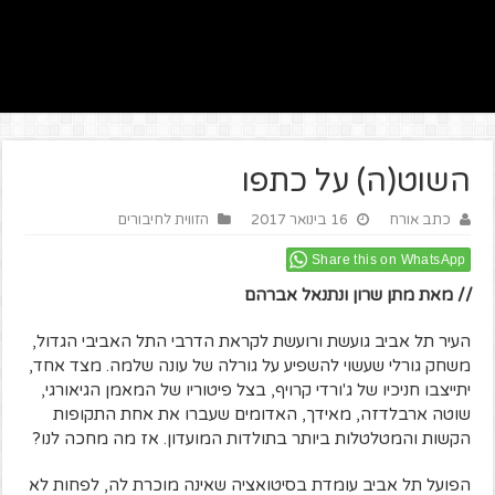
השוט(ה) על כתפו
כתב אורח
16 בינואר 2017
הזווית לחיבורים
Share this on WhatsApp
// מאת מתן שרון ונתנאל אברהם
העיר תל אביב גועשת ורועשת לקראת הדרבי התל האביבי הגדול,
משחק גורלי שעשוי להשפיע על גורלה של עונה שלמה. מצד אחד,
יתייצבו חניכיו של ג'ורדי קרויף, בצל פיטוריו של המאמן הגיאורגי,
שוטה ארבלדזה, מאידך, האדומים שעברו את אחת התקופות
הקשות והמטלטלות ביותר בתולדות המועדון. אז מה מחכה לנו?
הפועל תל אביב עומדת בסיטואציה שאינה מוכרת לה, לפחות לא