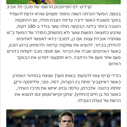
קרדיט: דף הפייסבוק הרשמי של מכבי תל אביב
בנוסף, הפועל הוכיחה השנה מספר פעמים שהיא יודעת להעמיד
בונקר משובח כאשר יריבה עדיפה ניצבת מולה, גם ההתקפה
הטובה ביותר בליגה הבקיעה מולה שער בודד ב-180 דקות,
שהגיע כתוצאה מטעות שוער ולא ממשחק מסודר של הפועל ב"ש
שנותרה אובדת עצות. אם כן, למכבי כדאי לאפשר לאדומים
להחזיק בכדור, להוציא את שחקניה קדימה ולהפתיע ברגע הנכון,
כאשר האדומים יאבדו את הכדור. אם תנסה מכבי לשלוח כדורים
פעם אחר פעם אל הרחבה, היא תתקשה לפרוץ את הבונקר
האדום.
ג'ורדי קרויף צפוי להמשיך באותו מערך שניצח במחזור האחרון
כאשר ראייקוביץ' יפתח בין הקורות, דסה, טיבי, פיליפנקה וריקן
יפתחו בהגנה. אלברמן, גולסה ובניון יאיישו את מרכז השדה,
כאשר טל בן חיים (החלוץ), יצחקי וקייארטנסון ינסו למצוא את
הרשת של נועלת הטבלה.