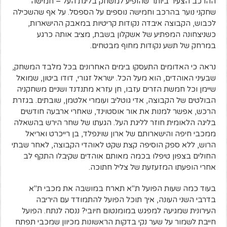
ההרכב הצעיר ביותר שהופיע למשחק בליגת העל – חמישה
שחקני נוער בהרכב וחמישה נוספים על הספסל. על אף שהשכילה
לכבוש, הקבוצה איבדה נקודות קריטיות במאבק ההישארות,
כשניצחונה המפתיע של אשקלון בשבת, מציב אותה כרגע
במרחק של תשע נקודות מחוף מבטחים.
נראה כי האדומים התעסקו בימים האחרונים בכל מלבד המשחק,
שבעיני האוהדים, הוא מעל הכל. ישראל זגורי, דודו ביטון, שמואל
שיימן וכל חמשת הזרים עזבו, חן עזרא מתנדנד ושניים משחקניה
הבולטים של הקבוצה, אדי גוטליב ועומרי אלטמן, שובתים. בגזרת
הרכש, אפשר למנות את אור אוסטוינד, שאחרי ארבעה חודשים
בליגה הלאומית חוזר לליגת העל. הגעתו של שחר הירש בהשאלה
ממכבי חיפה והישארותם של ארון שוינפלד, בן רייכרט ואריאל
הרוש, ללא ספק הוסיפה קצת שקט לאוהדי הקבוצה, לאחר שבתי
החולים בצפון טיפלו בכמה מאותם אוהדים שקיבלו התקף לב
אחרי הופעתו המזעזעת של צליל חתוכה.
בעוד כמה שעות הפועל ת"א תארח במושבה את מכבי ת"א
בדרבי השני העונה, איך תוכל הפועל להתמודד עם היריבה
העירונית שמגיעה למפגש במומנטום חיובי? ננסה לנתח. הפועל
חייבת לשמור על שער נקי בדקות הראשונות מכיוון שמכבי תפתח