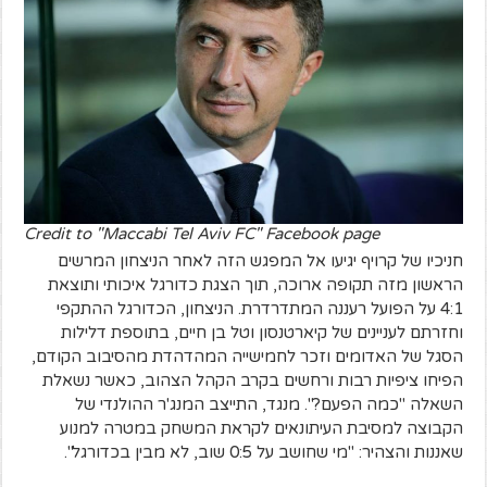
Credit to "Maccabi Tel Aviv FC" Facebook page
חניכיו של קרויף יגיעו אל המפגש הזה לאחר הניצחון המרשים
הראשון מזה תקופה ארוכה, תוך הצגת כדורגל איכותי ותוצאת
4:1 על הפועל רעננה המתדרדרת. הניצחון, הכדורגל ההתקפי
וחזרתם לעניינים של קיארטנסון וטל בן חיים, בתוספת דלילות
הסגל של האדומים וזכר לחמישייה המהדהדת מהסיבוב הקודם,
הפיחו ציפיות רבות ורחשים בקרב הקהל הצהוב, כאשר נשאלת
השאלה "כמה הפעם?". מנגד, התייצב המנג'ר ההולנדי של
הקבוצה למסיבת העיתונאים לקראת המשחק במטרה למנוע
שאננות והצהיר: "מי שחושב על 0:5 שוב, לא מבין בכדורגל".