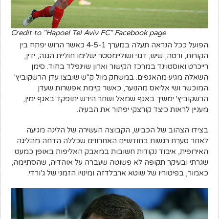
Credit to "Hapoel Tel Aviv FC" Facebook page
הפועל ככל הנראה תעלה במערך 4-5-1 כאשר הרוש יפתח בין
הקורות, ורטה, שיש, דגני ושוליימסטר ישלימו חוליית הגנה, ידין,
רייכרט ואוסטוינד במרכז הקישור וארון שוינפלד בחוד. סימן
השאלה מגיע מהאגפים. במשחק מול ק"ש שובצו עדן הרשקוביץ'
המוכשר ושי אליאס מהנוער, כאשר קיימת אפשרות שעדן
הרשקוביץ' ימשיך באגף שמאל ושחר הירש יתופקד באגף ימין,
מעניין לראות כיצד קורצקי יפתור את הבעיה.
בצידו הצהוב של הכביש, הקבוצה העשירה של הליגה מגיעה
לאחר סערת רגשות בחודשיים האחרונים שכללה הדחה מהליגה
האירופית, איבוד נקודות חשובות במאבק האליפות באופן כמעט
שגרתי ובעיקר תקופה לא פשוטה שעברה על אוהדיה, שהסתיימה,
כאמור, בפיטוריו של שוטא ארבלדזה ומינויו הזמני של ג'ורדי.