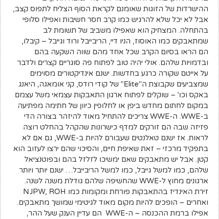
ההישרדות של הזוגות שאומנם לקראת הסוף הצליח לתפוס קצב,
אבל לא יכל שלא להרגיש כמו קרב חסר חשיבות ואפילו סלופי
בהתחלה. המצחיק הוא שאפילו משביב של תשומת לב
שמתאבקים כמו האוסוז, הניו דיי, הריבייבל ורוד וגייבל – קיבלו,
הם הראו בסיום הקרב שכל אחד מהם שווה השקעה בהם
ובדמויות שלהם. אולי יהיה טוב לפתוח פה סוגריים קצרים ולדבר
על אייטם שקורה כרגע בחדשות. ישנם אינדיקטורים מסוימים
שמצביעים שקבוצת ה"Elite" של קודי רודס, קני אומאגה, היאנג
באקס וכו' – שוקלים לפתוח ארגון התאבקות עצמאי משל עצמם
במקום לחתום מחדש ביפן או לחלופין כיוון של חתימה מפתיעה
ב-WWE. ה-WWE צריכים להתחיל מאוד להיזהר בצורה הדי
פזיזה שבה הם זורקים למדף כישרונות שהקהל בהחלט רוצה
לראות. אז ישנם טאלנטים שעבורם להיות ב-WWE, גם אם לא
בתפקיד מרכזי – זאת שאיפת חיים, והסיכוי שהם ירצו לעזוב הוא
קטן. אבל יש מתאבקים שאם ימשיכו לזלזל בהם ובפוטנציאל
שלהם, כמו למשל גייבל, כמו למשל הריבייבל… ישנם יותר ויותר
ארגונים מחוץ ל-WWE שהחשיפה שלהם גודלת משנה לשנה.
זירת האינדיז בהתאבקות פורחת ומקומות כמו NJPW, ROH
ואחרים – הופכים להיות מקום מאוד לגיטימי שמושך מתאבקים.
אפילו ברמת ההכנסה – ה-WWE הם עדיין הענק שעל ההר,