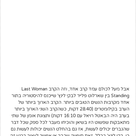
אבל מעל לכולם עמד קרב אחד, וזה הקרב Last Woman
Standing בין שארלוט פלייר לבקי לינץ' שייכנס להיסטוריה בתור
אחד מקרבות הנשים הטובים ביותר. הקרב הארוך ביותר של
הערב בקילומטרים (28:40 דקות, כשהקרב השני הארוך ביותר
בערב היה הבאטל רויאל עם 16:10 דקות) ותצוגת אומן של שתי
מתאבקות שפשוט היו בשיאן והוכיחו מעבר לכל ספק שכל דבר
שהגברים יכולים לעשות, אז גם בהחלט הנשים יכולות לעשות גם
כן. בקי לינץ' בכלל, זאת תופעה שכבר אי אפשר לעצור ברגע זה.