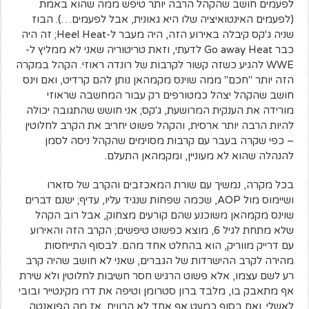
לפעמים חושב שהקהל הרבה יותר טיפש ממה שהוא באמת
(לפעמים האינטואיציה שלו היא גאונית, אבל לפעמים…). הבוז
שניה ג'קס קיבלה באירוע הזה, היה מעבר ל-Heel Heat; זה היה
כבר Go away Heat לדעתי, וזאת טריטוריה שאני לא ממליץ ל-
WWE להגיע כשזה קשור לקרבות של רונדה ראוזי. הקהל במקרה
הזה יותר "חכם" ממה שוינס מקמהאן נותן להם קרדיט, ואם וינס
חושב שהקהל יצהל כמטורפים רק עבור המחשבה שראוזי
מורידה את הענקית המרושעת, ג'קס; אני חושש שהתגובה יכולה
להיות הרבה יותר ארסית, והקהל פשוט יחריב את הקרב לחלוטין
– כפי שקרה בעבר עם קרבות מסוימים שהקהל ניסה לסמן
להנהלה שהוא לא מעוניין, ומקמהאן התעלם.
בכל מקרה, נמשיך עם שורת המאכזבים והקרב של סזארו
ושיימוס מול AOP, שכמה שפחות שנגיד עליו, עדיף; ישנם דברים
שוינס מקמהאן משוכנע שהם קורעים מצחוק, אבל רוב הקהל
שלא מתחת לגיל 6, מוצא כפשוט טיפשים; הקרב הזה והאירוע
עם דרייק מווריק, הוא בהחלט אחד מהם. לבסוף התייחסות
מהירה לקרב ההישרדות של הגברים, שאני לא חושב שהיה קרב
רע לשם עצמו, אלא פשוט הרגיש חסר חשיבות לחלוטין ולא שירת
אף מתאבק בו, מלבד ברון סטרומן וטיפה את דרו מקינטייר ובובי
לאשלי. ואם בסוף כמעט אף אחד לא הרוויח, אז מה הפואנטה