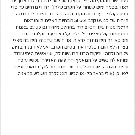
טסה ישר מההקלטה של סמאקדאון לאורלנדו כדי להתאמן עם
ראוזי בכמה ימים שנותרו על הקרב שלהן), זה די מדהים עד כדי
ספקטקולרי – עד כמה הקרב הזה היה טוב. הייתה לו הרגשה
חייתית של כמעט קרב Shoot מבחינת האלימות והנראות
הריאליסטית שלו. הסיום היה בהחלט מיוחד גם כן, עם באמת
התפרצות קולוסאלית של פלייר על ראוזי עם מקלות הקנדו
והכיסא; זה היה מחזה לראות. אני חושב שהקהל היה ברוטאלי
בצורה לא הוגנת כלפי ראוזי בסיום הקרב, ואני לא הבנתי בדיוק
על מה ולמה שריקות הבוז הרועשות לה, אני אישית הייתי עומד
ומוחא לה כפיים על המאמץ וההופעה האדירה. עכשיו נחכה
ונראה האם הכיוון הוא לקרב של ראוזי מול לינץ' במאניה ופלייר
לפני כן (אולי בראמבל) או הכיוון הוא לקרב משולש במאניה.