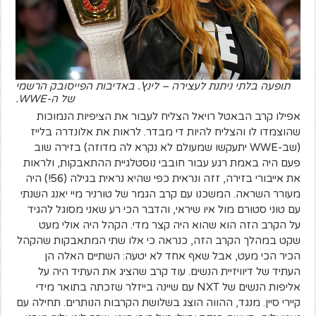
תופעה בלתי ניתנת לעצירה – לינץ'. באדיבות הפייסובק הרשמי
של ה-WWE.
אפילו קרב הבאטל רויאל הצליח לעבור את הציפיות הנמוכות
שהוצמדו לו והצליח להיות די מבדר. לראות את אלונדרה בלייז
(שב-WWE יתעקשו שמעולם לא נקרא לה מדוזה) בזירה שוב
פעם היה באמת רגע עבור חובבי נוסטלגיית ההתאבקות, ולראות
את אייבורי בזירה, זזה ונראית כפי שהיא נראית בגילה (56!) היה
מעורר השראה. המשכנו עם קרב הגמר של טורניר מיי יאנג השנתי
עם טוני סטורם מול איו שיראי, והדבר הכי רע שאני מסוגל להגיד
על הקרב הזה הוא שהוא היה קצר מדי. הקהל היה אולי מעט
שקט במהלך הקרב הזה, כנראה כי אלו שתי המתאבקות שהקהל
הכיר הכי מעט, אבל שאף אחד לא יטעה: השתיים האלה הן
העתיד של דיוויזיית הנשים. עוד קרב שהציג את העתיד היה על
אליפות הנשים של NXT עם שיינה בייזלר שזכתה בתואר מידי
קיירי סיין. מנגד, ההווה הוצג בשלושת הקרבות הנותרים. תחילה עם