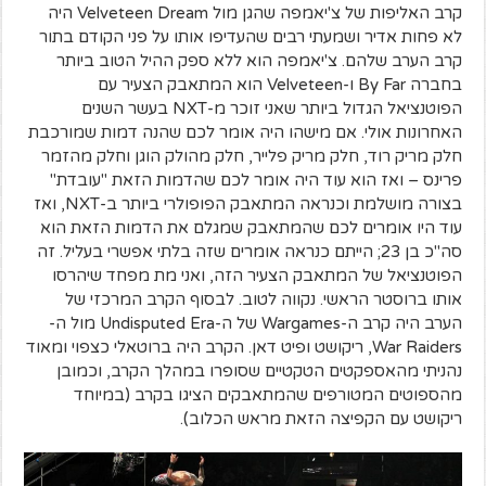
קרב האליפות של צ'יאמפה שהגן מול Velveteen Dream היה
לא פחות אדיר ושמעתי רבים שהעדיפו אותו על פני הקודם בתור
קרב הערב שלהם. צ'יאמפה הוא ללא ספק ההיל הטוב ביותר
בחברה By Far ו-Velveteen הוא המתאבק הצעיר עם
הפוטנציאל הגדול ביותר שאני זוכר מ-NXT בעשר השנים
האחרונות אולי. אם מישהו היה אומר לכם שהנה דמות שמורכבת
חלק מריק רוד, חלק מריק פלייר, חלק מהולק הוגן וחלק מהזמר
פרינס – ואז הוא עוד היה אומר לכם שהדמות הזאת "עובדת"
בצורה מושלמת וכנראה המתאבק הפופולרי ביותר ב-NXT, ואז
עוד היו אומרים לכם שהמתאבק שמגלם את הדמות הזאת הוא
סה"כ בן 23; הייתם כנראה אומרים שזה בלתי אפשרי בעליל. זה
הפוטנציאל של המתאבק הצעיר הזה, ואני מת מפחד שיהרסו
אותו ברוסטר הראשי. נקווה לטוב. לבסוף הקרב המרכזי של
הערב היה קרב ה-Wargames של ה-Undisputed Era מול ה-
War Raiders, ריקושט ופיט דאן. הקרב היה ברוטאלי כצפוי ומאוד
נהניתי מהאספקטים הטקטיים שסופרו במהלך הקרב, וכמובן
מהספוטים המטורפים שהמתאבקים הציגו בקרב (במיוחד
ריקושט עם הקפיצה הזאת מראש הכלוב).