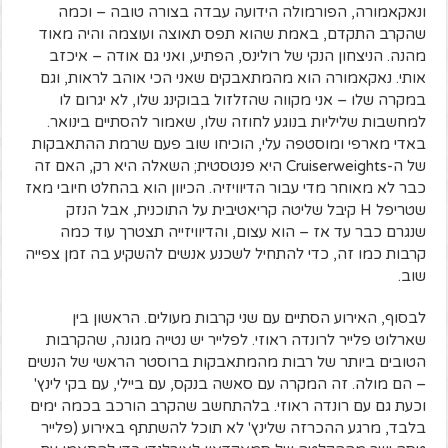
ונאקאמורה, הפורמולה הידועה עבדה בצורה טובה – וכמה
שהקרב התקדם, באמת שהוא תפס תאוצה ועוצמה והיה מאוד
מהנה. הניצחון הנקי של רולינס, הפתיע, ואני גם אודה – איכזב
אותי. נאקאמורה הוא מהמתאבקים שאני הכי אוהב לראות, וגם
במקרה שלו – אני מקווה שהזלזול בבוקינג שלו, לא יגרום לו
למחשבות שליליות בנוגע לחוזה שלו, שאמור להסתיים בינואר.
באדי מארפי ומוסטפה עלי, הוכיחו שוב פעם שרמת ההתאבקות
של ה-Cruiserweights היא פנטסטית; השאלה היא רק, האם זה
כבר לא מאוחר מדי עבור הדיוויזיה. הכיוון הוא בהחלט חיובי מאז
שטריפל H קיבל שליטה קריאטיבית על התוכנית, אבל הנזק
שנגרם כבר עד אז – הוא עצום, והדיוויזייה תצטרך עוד כמה
קרבות כמו זה, כדי להתחיל לשכנע אנשים להשקיע בה זמן צפייה
שוב.
לבסוף, האירוע הסתיים עם שני קרבות מעולים. הראשון בין
שארלוט פלייר לרונדה ראוזי. לפלייר יש נטייה מגונה, שהקרבות
הטובים ביותר של רבות מהמתאבקות ברוסטר הראשי של הנשים
– הם מולה. זה המקרה עם סאשה בנקס, עם ביילי, עם בקי לינץ'
וכעת גם עם רונדה ראוזי. בלהתחשב שהקרב הורכב בכמה ימים
בלבד, מרגע ההכרזה שלינץ' לא תוכל להשתתף באירוע (פלייר