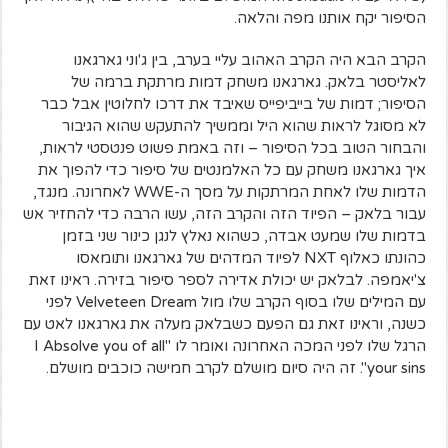
הסיפור יקח אותנו מפה והלאה.
הקרב הבא היה הקרב האהוב עליי בערב, בין ג'וני גארגאנו
לאליסטר בלאק. גארגאנו משחק דמות מרתקת ברמה של
הסיפור; דמות של בייביפייס שאיבד את דרכו לחלוטין אבל כבר
לא מסוגל לראות שהוא היל וממשיך להתעקש שהוא הגיבור
והבחור הטוב בכל הסיפור – וזה באמת פשוט פנטסטי לראות,
איך גארגאנו משחק עם כל האלמנטים של סיפור כדי להפוך את
הדמות שלו לאחת המרתקות על מסך ה-WWE לאחרונה. מנגד,
עבור בלאק – הפיוד הזה והקרב הזה, עשו הרבה כדי להחזיר אש
בדמות שלו שמעט אבדה, כשהוא נאלץ לנגן כינור שני בזמן
כהונתו כאלוף NXT לפיוד המדהים של גארגאנו ותומאסו
צ'יאמפה. לבלאק יש יכולת אדירה לספר סיפור בזירה. ראינו זאת
עם המילים שלו בסוף הקרב שלו מול Velveteen Dream לפני
כשנה, וראינו זאת גם הפעם כשבלאק מעלה את גארגאנו לאט עם
הרגל שלו לפני המכה האחרונה ואומר לו "I Absolve you of all
your sins". זה היה סיום מושלם לקרב חמישה כוכבים מושלם.