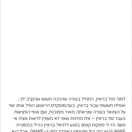
לסנר מול בראיין, התחיל בצורה שהרבה חששו שהקרב ילך,
ואפילו חששתי עבור בראיין, כשהסופקלס הראשון הפיל אותו ישר
על הצוואר בצורה שנראתה מאוד מסוכנת, ועם אופי הפציעות
בעבר של בראיין – אלו מחזות שאני לא מעוניין לראות אצלו אי
פעם. היו לי ספקות קשים בנוגע לדניאל בראיין כהיל במסגרת
WWE (הוא היה היל פנטסטי באינדיז לפני ה-WWE), אבל הוא