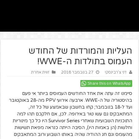
העליות והמורדות של החודש
העמוס בתולדות ה-WWE!
דני צ'רבינסקי
27 בנובמבר 2018
זווית אחרת
Share this on WhatsApp
סיימנו זה עתה את אחד החודשים העמוסים ביותר אי פעם
בהיסטוריה של ה-WWE. ארבעה אירועי PPV מה-28 באוקטובר
ועד ל-18 בנובמבר; קחו בחשבון שבאמצע של כל זה,
המתאבקים גם עשו טור באירופה. לכן, אם חלקכם תהו למה
התוכניות השבועיות שאחרי Survivor Series היו כל כך מינוריות
וחלשות (הן באמות היו), הסיבה הייתה כנראה מפאת תשישות
מהעומס וגם חג ההודיה שהיה באותו השבוע ורוב המתאבקים