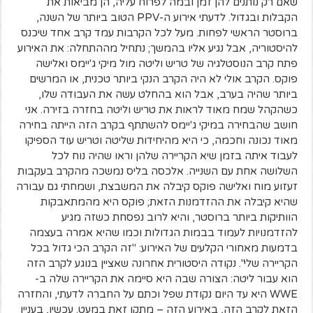
שאם רק נותנים להן זמן ובמה לפרוח עליה, הן מביאות את
הקבלות ובגדול. לדעתי אירוע ה-PPV הטוב ביותר של השנה,
ברוסטר הראשי לפחות. מעל לכל הקרבות עמד קרב אחד שיכנס
להיסטוריה, אבל נגיע אליו בהמשך; נתחיל מההתחלה: את האירוע
פתח קרב הנוסטלגיה של טריש וליטה מול מיקי ג'יימס ואלישה
פוקס. הקרב אולי לא היה הקרב הנקי ביותר טכנית, או המרשים
ביותר שהיה בערב, אבל הוא בהחלט עשה את העבודה שלו,
כשהקהל שמח מאוד לראות את טריש וליטה בחזרה בזירה. אני
חושב שהבחירה במיקי ג'יימס להשתתף בקרב הזה הייתה בחירה
מאוד נכונה וחכמה, כי היא מהיחידות שליטה וטריש עוד הספיקו
לעבוד איתה בזמן שיא הקריירה שלהן וראו שהיה נוח לכל
השלושה אחת עם השנייה. אלכסה בליס נמשכה מהקרב בעקבות
זעזוע מוח ואלישה פוקס קיבלה את המשבצת, ושמחתי גם עבורה
שהיא קיבלה את ההזדמנות הזאת; פוקס היא מהמתאבקות
הוותיקות ביותר ברוסטר, והיא לרוב נפסחת כשזה מגיע
להזדמנויות לעמוד בבמות הגדולות וכמו שהיא אמרה בעצמה
בדמעות מאחורי הקלעים של האירוע: "זה הקרב הכי גדול בכל
הקריירה שלי". נקודה היסטורית אחרונה שאציין בנוגע לקרב הזה
הוא עבור ליטה: הצורה שבה היא סיימה את הקריירה שלה ב-
WWE היא עד היום נקודת שפל וכתם על החברה לדעתי, והחזרה
הזאת לקרב הזה, באירוע הזה – מתקן זאת במעט. עכשיו, בעניין