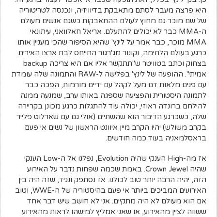
היא פרצה מעבר לסתם מתאבקת בדיוויזיה, ונכנסה לטריטוריה
של שם מוכר גם מחוץ לעולם ההתאבקות כשגם אנשים מעולם
ה-MMA כבר לא יכולים להתעלם. אריאל חאלוואני, עיתונאי
MMA מוכר, כבר אמר על לינץ' שהיא הסיפור שהכי מעניין אותו
כרגע בעולם הלחימה, וקונור מג'רגור התייחס לבת ארצו האירית
בצחוק וכתב בטוויטר ש"תתקשר אליו אם היא צריכה backup
אמיתי". ההופעה של לינץ' בפלישה ל-RAW והתמונה שלה עומדת
עם פנים מלאות דם מעל לקהל עם ידיים מורמות, הפכה כבר
לתמונה היסטורית והפציעה שספגה באותו ערב, שמנעה ממנה
להילחם ברונדה ראוזי, יכולה עוד להתגלות כרגע מכונן בקריירה
שלה, כשכרגע הדיבור הוא שהשתיים (אולי גם עם שארלוט פלייר
בקרב משולש) יהיו הקרב מיין איוונט הראשון של נשים אי פעם
בראסלמאניה בעוד כמה חודשים.
אז מה-High הענקי שהיה Evolution, נפלנו אל ה-Low הענקי
שהיה Crown Jewel. באמת שכמה שפחות נדבר על האירוע
הזה, יהיה הרבה יותר טוב לכולנו. אז נסתפק ונגיד, שזה היה בין
האירועים המביכים ביותר אי פעם בהיסטוריה של ה-WWE, וטוב
אם הוא מעולם לא היה מתקיים. אני לא חושב שיש דבר אחד
ששווה לציין מהאירוע, או שאני אמליץ למישהו לראות מהאירוע.