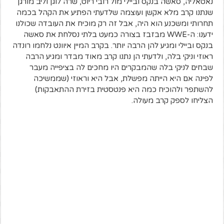
נאטאליה, סאשה בנקס וביילי מול רובי ריוט, שרה לוגן וליב מורגן
שנתנו קרב מלא אקשן ועוצמה שלדעתי הפתיע את הקהל בכמה
תחרותי ומשכנע הוא היה, אבל זה רק מוכיח את העובדה שכולנו
ידענו: ה-WWE מבזבז בצורה כמעט בלתי נסלחת את סאשה
בנקס וביילי ומגיע להן הרבה יותר. בקרב המיין איוונט נלחמו רונדה
ראוזי וניקי בלה, ולדעתי הן נתנו קרב מאוד מבדר ומגיע הרבה
שבחים לניקי בלה שהמבקרים היו מחכים לה בציפייה מעבר
לפינה אם היא הייתה מפשלת, אבל היא וראוזי (שממשיכה
להשתפר ולהוכיח כמה היא פנטסטית בזירת ההתאבקות)
הצליחו לספק קרב מעולה.