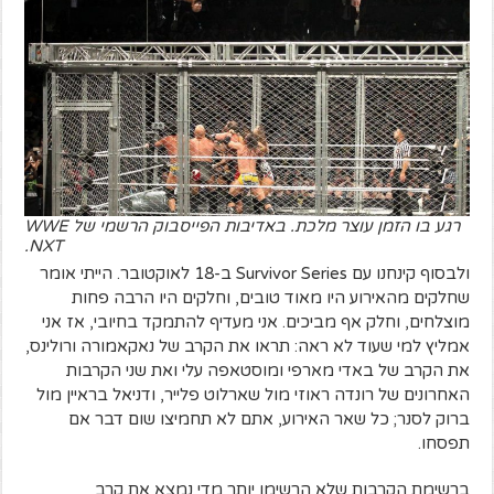
רגע בו הזמן עוצר מלכת. באדיבות הפייסבוק הרשמי של WWE
NXT.
ולבסוף קינחנו עם Survivor Series ב-18 לאוקטובר. הייתי אומר
שחלקים מהאירוע היו מאוד טובים, וחלקים היו הרבה פחות
מוצלחים, וחלק אף מביכים. אני מעדיף להתמקד בחיובי, אז אני
אמליץ למי שעוד לא ראה: תראו את הקרב של נאקאמורה ורולינס,
את הקרב של באדי מארפי ומוסטאפה עלי ואת שני הקרבות
האחרונים של רונדה ראוזי מול שארלוט פלייר, ודניאל בראיין מול
ברוק לסנר; כל שאר האירוע, אתם לא תחמיצו שום דבר אם
תפסחו.
ברשימת הקרבות שלא הרשימו יותר מדי נמצא את קרב