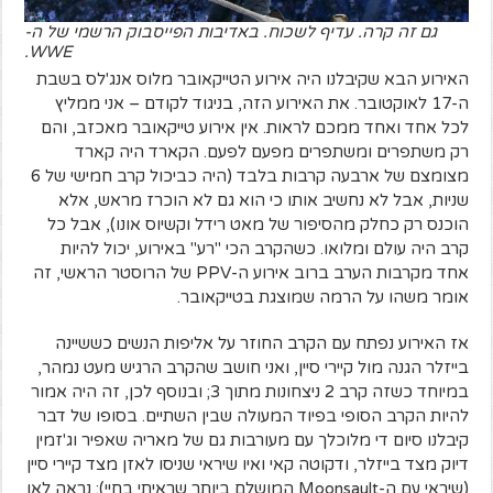
גם זה קרה. עדיף לשכוח. באדיבות הפייסבוק הרשמי של ה-
WWE.
האירוע הבא שקיבלנו היה אירוע הטייקאובר מלוס אנג'לס בשבת
ה-17 לאוקטובר. את האירוע הזה, בניגוד לקודם – אני ממליץ
לכל אחד ואחד ממכם לראות. אין אירוע טייקאובר מאכזב, והם
רק משתפרים ומשתפרים מפעם לפעם. הקארד היה קארד
מצומצם של ארבעה קרבות בלבד (היה כביכול קרב חמישי של 6
שניות, אבל לא נחשיב אותו כי הוא גם לא הוכרז מראש, אלא
הוכנס רק כחלק מהסיפור של מאט רידל וקשיוס אונו), אבל כל
קרב היה עולם ומלואו. כשהקרב הכי "רע" באירוע, יכול להיות
אחד מקרבות הערב ברוב אירוע ה-PPV של הרוסטר הראשי, זה
אומר משהו על הרמה שמוצגת בטייקאובר.
אז האירוע נפתח עם הקרב החוזר על אליפות הנשים כששיינה
בייזלר הגנה מול קיירי סיין, ואני חושב שהקרב הרגיש מעט נמהר,
במיוחד כשזה קרב 2 ניצחונות מתוך 3; ובנוסף לכן, זה היה אמור
להיות הקרב הסופי בפיוד המעולה שבין השתיים. בסופו של דבר
קיבלנו סיום די מלוכלך עם מעורבות גם של מאריה שאפיר וג'זמין
דיוק מצד בייזלר, ודקוטה קאי ואיו שיראי שניסו לאזן מצד קיירי סיין
(שיראי עם ה-Moonsault המושלם ביותר שראיתי בחיי); נראה לאן