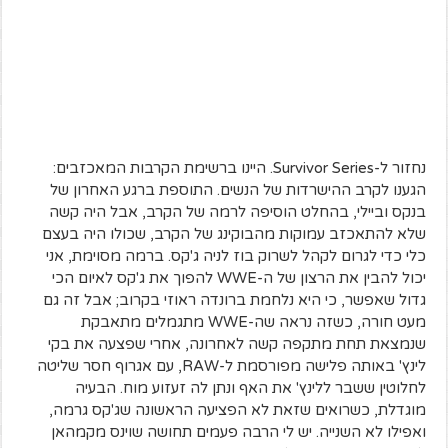
נחזור ל-Survivor Series. היינו ברשימת הקרבות המאכזבים:
הגענו לקרב ההישרדות של הנשים. התוספת ברגע האחרון של
בנקס וביילי, בהחלט הוסיפה לרמה של הקרב, אבל היה קשה
שלא להתאכזב עמוקות מהבוקינג של הקרב, שכולו היה בעצם
כלי כדי לגרום לקהל לשרוק בוז לניה ג'קס. ברמה מסוימת, אני
יכול להבין את הרצון של ה-WWE להפוך את ג'קס לאיום הכי
גדול שאפשר, כי היא נלחמת ברונדה ראוזי בקרוב; אבל זה גם
מעט חורה, כשזה נראה שה-WWE מתגמלים מתאבקת
שנמצאת תחת מתקפה קשה לאחרונה, אחרי שפצעה את בקי
לינץ' באותה פלישה מפורסמת ל-RAW, עם אגרוף חסר שליטה
לחלוטין ששבר ללינץ' את האף ונתן לה זעזוע מוח. הבעיה
מוגדלת, כשרואים שזאת לא הפציעה הראשונה שג'קס גרמה,
ואפילו לא השנייה. יש לי הרבה פעמים תחושה שוינס מקמהאן