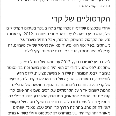
היה צעד טוב או רע. בזמנו זה נראה לי בעיקר לא ברור. גם
בדיעבד קשה להגיד.
הקרסוליים של קרי
אחרי שבקיצים שקדמו לנוכחי קרי בילה בעיקר בשיקום הקרסוליים
שלו, הוא הגיע הפעם לקיץ בריא. אחרי הניתוח ב-2012 קרי אמנם
נקע את הקרסול במשחקי ההכנה, אבל החזיק מעמד 78
משחקים. בפלייאוף הוא נקע דווקא את קרסול שמאל פעמיים. זה
עדיין לא היה מספיק טוב. כאן נכנס לתמונה קיקי ליילס.
ליילס הגיע לווריורס בקיץ 2013 עם תואר של מנהל ביצועי
שחקנים. לפני שהגיע לווריורס הוא היה מאמן כושר וכח במינסוטה
טימברוולבס. המומחיות שלו היא מניעת פציעות. ליילס הגיע
לווריורס עם תאוריה – הבעיה של קרי היא לא הקרסוליים, הבעיה
של קרי היא הכוח ברגליים ובמרכז הגוף. החולשה של הרגליים
גורמת לעומס אדיר על הקרסוליים שקורסים פעם אחר פעם. קרי
קנה את זה והתחיל להתאמן, כמו שרק הוא יודע. יוגה, תרגילי כח
מתפרץ ודד ליפטים (תרגיל שבו מרימים משקל מסוג של סקווט
לעמידה זקופה). בתחילת הדרך קרי הרים 200 פאונד. שנתיים
מאוחר יותר קרי היה שני בווריורס רק לפסטוס אזילי כשהוא מרים