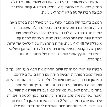
בהחלט רצה שהווריורס ישלמו לו את מה שהוא שווה. איגודלה
החזיק בהצעה מדאלאס על 52 מליון דולר ל-4 עונות, ומדנבר,
קבוצת הבית על 60 מליון דולר ל-5 עונות.
המצב בדנבר היה מסובך אחרי שג'ורג' קארל זכה בפרס מאמן
העונה ופוטר. גם מאסאי יוג'ירי זכה בפרס מנג'ר השנה וברח
לטורונטו. דנבר הלכה לבניה, איגודלה לא רצה להשאר שם
למרות שזה היה יותר כסף. גולדן סטייט הצליחה לסכם עם
איגודלה על 48 ל-4 עונות, פחות מההצעה של דאלאס. עוד עדות
לערך של הקבוצה בעיני השחקנים. איגודלה היה השחקן השלישי
בטיבו באותו קיץ אחרי הווארד וכריס פול שסגר במהירות
בקליפרס.
הבעיה של הווריורס הייתה שהם התחילו את הקיץ מעל הגג, וקרוב
מאוד למס המותרות. הבעיה הייתה עם החוזים של ביידרינס,
ג'פרסון וברנדון ראש שהרוויחו 24 מליון דולר ביחד. הנחמה הייתה
שזו השנה האחרונה שלהם בחוזה, מה שהפך את המסחר
בחוזים שלהם לאפשרי. מאיירס יצא לעבודה ושלח את השלושה
ליוטה שפרקה את הקבוצה והיה לה הרבה כסף לספוג חוזים. זה
עלה לווריורס מחיר יקר של 2 בחירות סיבוב ראשון ו-2 בחירות
סיבוב שני. אחרי שההתחייבות הקודמת ליוטה ירדה, הם יכלו