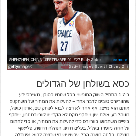
כסא בשולחן של הגדולים
ב-1.7 התחיל השוק החופשי. בכל שנותיו כסוכן, מאיירס ידע
שהווריורס טובים לדבר אחד – להעלות את המחיר של השחקנים
אותם הוא מייצג. אף אחד לא רצה לבוא לשחק שם, ארגון כושל,
מנוהל רע, אולם ישן. שחקני מקס לא הקדישו לווריורס זמן, שחקני
בינייים השתמשו בווריורס כדי להעלות את המחיר, או כדי לחתום
על חוזה מופרז בעליל. בעלים חדש, הנהלה חדשה, פלייאוף
מוצלח, כל זה משנה הכל. עכשיו יש מי שרוצה לבוא. איגודלה