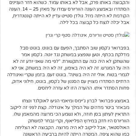
והקבוצה באותו פרק, אבל לא באותו עמוד. כשהוא חזר העניינים
הסתדרו ובאמצע העונה הווריורס עמדו על מאזן 25 – 14. העונה
הקודמת לא הייתה מזל. גולדן סטייט עדיין לא הייתה קונטנדרית,
אבל יכלה לנצח כל קבוצה בכל לילה.
בפברואר ג'קסון שוב הסתבך, הפעם עם בוגוט. בוגוט סבל
מדלקת בכתף, וטען שנפצע במשחק נגד יוטה. ג'קסון אמר
שהשחקן לא היה כנה עם התקשורת. "לפי מה שאני יודע זה לא
היה על המגרש. זה לא היה באימון, זה לא היה במשחק. אני לא
לגמרי בטוח. אולי זה היה בשינה". בוגוט זעם. בזמן שקרי ואיגודלה
הדתיים הסתדרו מצויין עם הסגנון של ג'קסון, בוגוט, חילוני אדוק,
פחות הסתדר איתו. ההערה הזו לא עזרה ליחסים.
באמצע פברואר לברון ג'יימס ומיאמי הגיעו לאוקלנד ונצחו
מבאזר ביטר מדהים של המלך על איגודלה. קצת לפני זה לייקוב
התראיין לעיתון בסן חוזה, ולא נשמע הכי מרוצה מהמאמן שלו.
הווריורס היו חזק במירוץ הפלייאוף, וקרי נבחר למשחק
האולסטאר, אבל לייקוב לא היה מרוצה. הקבוצה לא הצליחה
כמו שהוא ציפה. המטרה הייתה להיות ברביעיה הראשונה