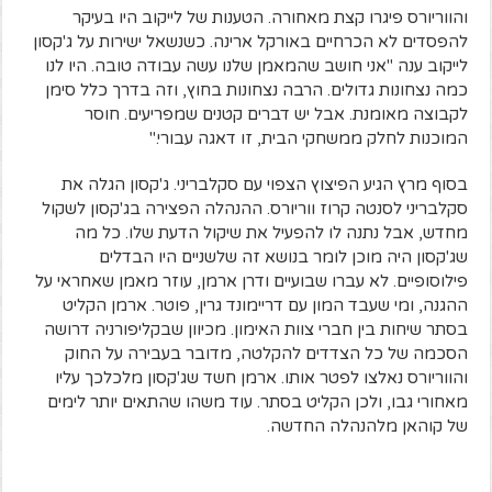
והווריורס פיגרו קצת מאחורה. הטענות של לייקוב היו בעיקר
להפסדים לא הכרחיים באורקל ארינה. כשנשאל ישירות על ג'קסון
לייקוב ענה "אני חושב שהמאמן שלנו עשה עבודה טובה. היו לנו
כמה נצחונות גדולים. הרבה נצחונות בחוץ, וזה בדרך כלל סימן
לקבוצה מאומנת. אבל יש דברים קטנים שמפריעים. חוסר
המוכנות לחלק ממשחקי הבית, זו דאגה עבורי."
בסוף מרץ הגיע הפיצוץ הצפוי עם סקלבריני. ג'קסון הגלה את
סקלבריני לסנטה קרוז ווריורס. ההנהלה הפצירה בג'קסון לשקול
מחדש, אבל נתנה לו להפעיל את שיקול הדעת שלו. כל מה
שג'קסון היה מוכן לומר בנושא זה שלשניים היו הבדלים
פילוסופיים. לא עברו שבועיים ודרן ארמן, עוזר מאמן שאחראי על
ההגנה, ומי שעבד המון עם דריימונד גרין, פוטר. ארמן הקליט
בסתר שיחות בין חברי צוות האימון. מכיוון שבקליפורניה דרושה
הסכמה של כל הצדדים להקלטה, מדובר בעבירה על החוק
והווריורס נאלצו לפטר אותו. ארמן חשד שג'קסון מלכלכך עליו
מאחורי גבו, ולכן הקליט בסתר. עוד משהו שהתאים יותר לימים
של קוהאן מלהנהלה החדשה.