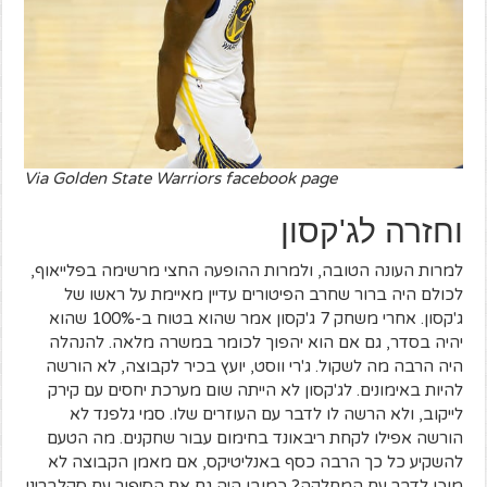
Via Golden State Warriors facebook page
וחזרה לג'קסון
למרות העונה הטובה, ולמרות ההופעה החצי מרשימה בפלייאוף,
לכולם היה ברור שחרב הפיטורים עדיין מאיימת על ראשו של
ג'קסון. אחרי משחק 7 ג'קסון אמר שהוא בטוח ב-100% שהוא
יהיה בסדר, גם אם הוא יהפוך לכומר במשרה מלאה. להנהלה
היה הרבה מה לשקול. ג'רי ווסט, יועץ בכיר לקבוצה, לא הורשה
להיות באימונים. לג'קסון לא הייתה שום מערכת יחסים עם קירק
לייקוב, ולא הרשה לו לדבר עם העוזרים שלו. סמי גלפנד לא
הורשה אפילו לקחת ריבאונד בחימום עבור שחקנים. מה הטעם
להשקיע כל כך הרבה כסף באנליטיקס, אם מאמן הקבוצה לא
מוכן לדבר עם המחלקה? כמובן היה גם את הסיפור עם סקלבריני