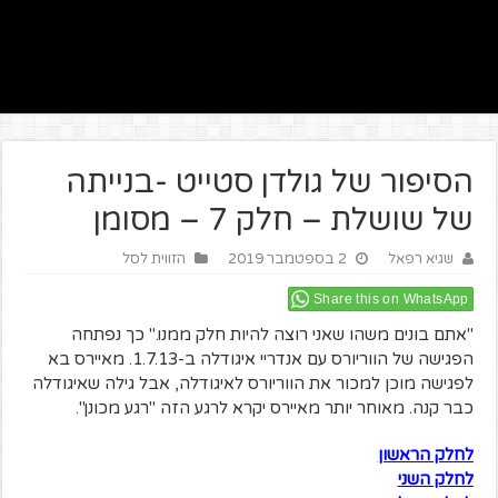
הסיפור של גולדן סטייט -בנייתה
של שושלת – חלק 7 – מסומן
שגיא רפאל
2 בספטמבר 2019
הזווית לסל
Share this on WhatsApp
"אתם בונים משהו שאני רוצה להיות חלק ממנו." כך נפתחה
הפגישה של הווריורס עם אנדריי איגודלה ב-1.7.13. מאיירס בא
לפגישה מוכן למכור את הווריורס לאיגודלה, אבל גילה שאיגודלה
כבר קנה. מאוחר יותר מאיירס יקרא לרגע הזה "רגע מכונן".
לחלק הראשון
לחלק השני