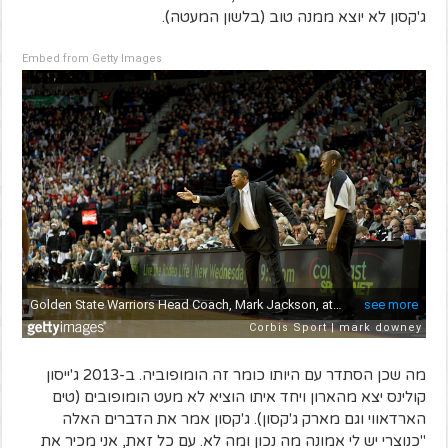
ג'קסון לא יוצא ממנה טוב (בלשון המעטה).
Embed from Getty Images
מה שכן הסתדר עם היותו כומר זה הומופוביה. ב-2013 ג'ייסון
קולינס יצא מהארון ויחד איתו הוציא לא מעט הומופובים (טים
הארדאווי וגם מארק ג'קסון). ג'קסון אמר את הדברים האלה
"כנוצרי יש לי אמונה מה נכון ומה לא. עם כל זאת, אני מכיר את