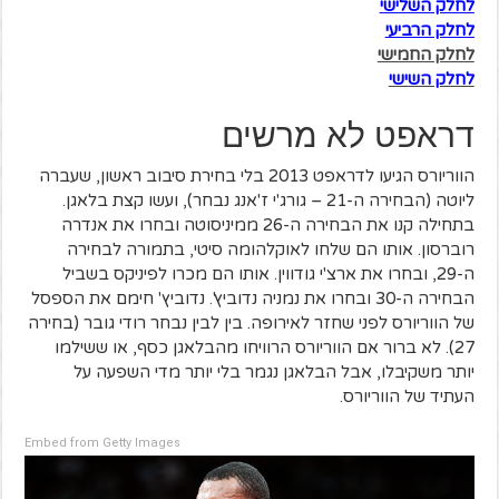
לחלק השלישי
לחלק הרביעי
לחלק החמישי
לחלק השישי
דראפט לא מרשים
הווריורס הגיעו לדראפט 2013 בלי בחירת סיבוב ראשון, שעברה
ליוטה (הבחירה ה-21 – גורג'י ז'אנג נבחר), ועשו קצת בלאגן.
בתחילה קנו את הבחירה ה-26 ממיניסוטה ובחרו את אנדרה
רוברסון. אותו הם שלחו לאוקלהומה סיטי, בתמורה לבחירה
ה-29, ובחרו את ארצ'י גודווין. אותו הם מכרו לפיניקס בשביל
הבחירה ה-30 ובחרו את נמניה נדוביץ'. נדוביץ' חימם את הספסל
של הווריורס לפני שחזר לאירופה. בין לבין נבחר רודי גובר (בחירה
27). לא ברור אם הווריורס הרוויחו מהבלאגן כסף, או ששילמו
יותר משקיבלו, אבל הבלאגן נגמר בלי יותר מדי השפעה על
העתיד של הווריורס.
Embed from Getty Images