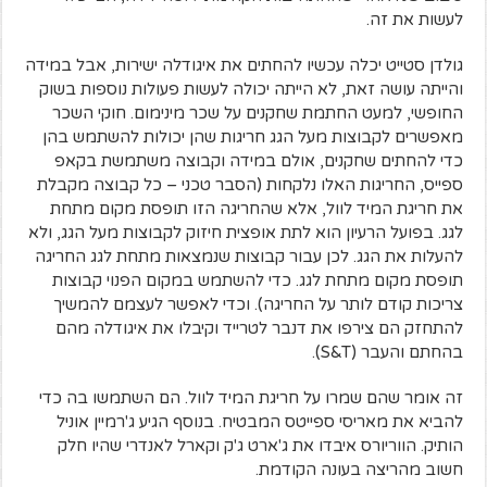
לעשות את זה.
גולדן סטייט יכלה עכשיו להחתים את איגודלה ישירות, אבל במידה
והייתה עושה זאת, לא הייתה יכולה לעשות פעולות נוספות בשוק
החופשי, למעט החתמת שחקנים על שכר מינימום. חוקי השכר
מאפשרים לקבוצות מעל הגג חריגות שהן יכולות להשתמש בהן
כדי להחתים שחקנים, אולם במידה וקבוצה משתמשת בקאפ
ספייס, החריגות האלו נלקחות (הסבר טכני – כל קבוצה מקבלת
את חריגת המיד לוול, אלא שהחריגה הזו תופסת מקום מתחת
לגג. בפועל הרעיון הוא לתת אופצית חיזוק לקבוצות מעל הגג, ולא
להעלות את הגג. לכן עבור קבוצות שנמצאות מתחת לגג החריגה
תופסת מקום מתחת לגג. כדי להשתמש במקום הפנוי קבוצות
צריכות קודם לותר על החריגה). וכדי לאפשר לעצמם להמשיך
להתחזק הם צירפו את דנבר לטרייד וקיבלו את איגודלה מהם
בהחתם והעבר (S&T).
זה אומר שהם שמרו על חריגת המיד לוול. הם השתמשו בה כדי
להביא את מאריסי ספייטס המבטיח. בנוסף הגיע ג'רמיין אוניל
הותיק. הווריורס איבדו את ג'ארט ג'ק וקארל לאנדרי שהיו חלק
חשוב מהריצה בעונה הקודמת.