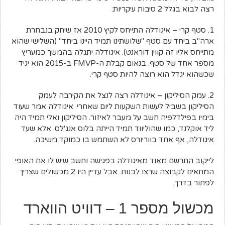
רצה לבוא בגלל 2 סיבות עיקריות:
1. סטף קרי – איגודלה התייחס לקיץ 2010 אז שיחק בנבחרת
ארה"ב ביחד עם סטף "שלושתינו תמיד היינו ביחד" (השלישי שהוא
מתייחס אליו זה קווין דוראנט). איגודלה יתגלה בהמשך כמעריץ
מספר אחד של סטף. בנאום קבלת ה-FMVP ב-2015 הוא יגיד
שכשהוא יגדל הוא רוצה להיות סטף קרי.
2. עמק הסיליקון – איגודלה רצה לנצל את הקירבה לעמק
הסיליקון בשביל לעשות השקעות ליום שאחרי. איגודלה אמר שעוד
בימיו בפילדלפיה חשב על מעבר לאיזור. הסיליקון ואלי תמיד היה
ליד אוקלנד, כמו שהוליווד תמיד הייתה בלוס אנג'לס. אלא שעד
איגודלה, אף אחד בווריורס לא השתמש בו כמוקד משיכה.
לייקוב התרשם מאוד מאיגודלה בפגישה וחשב שיש לו את האופי
המתאים לקבוצה שרצו לבנות. אבל עדיין היו 2 מכשולים שצריך
לפתור בדרך.
מכשול מספר 1 – דוויט הווארד