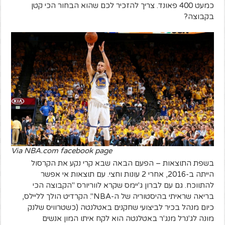
כמעט 400 פאונד. צריך להזכיר לכם שהוא הבחור הכי קטן
בקבוצה?
Via NBA.com facebook page
בשפת התוצאות – הפעם הבאה שבא קרי נקע את הקרסול
הייתה ב-2016, אחרי 2 עונות וחצי. עם תוצאות אי אפשר
להתווכח. גם עם לברון ג'יימס שקרא לווריורס "הקבוצה הכי
בריאה שראיתי בהיסטוריה של ה-NBA". הקרדיט הולך לליילס,
כיום מנהל בכיר לביצועי שחקנים באטלנטה (כשטרוויס שלנק
מונה לג'נרל מנג'ר באטלנטה הוא לקח איתו המון אנשים