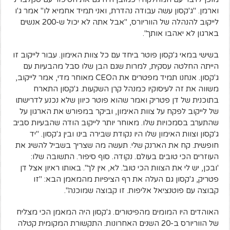
וארמן. "ג'קסון עשה עבודה נהדרת, ואני תמיד אחמיא לו" אמר ג'ו
לייקוב להנהלה של הווריורס, "אבל אתה לא יכול ש-200 אנשים
בארגון לא יאהבו אותך".
בשישי במאי ג'קסון פוטר ביחד עם כל צוות האימון. עבור לייקוב זו
הייתה החלטה עסקית, למרות שגם הבן שלו סבל מהבעיות עם
ג'קסון. אנחנו תמיד מפטרים את הCEO מאוחר מדי, אמר לייקוב,
משווה את זה לעיסוקיו כמנהל קרן השקעות. ג'קסון התארח
בתוכנית של דן פטריק ואמר שהוא פוטר כיוון שלא נכנע לדרישתו
של לייקוב לפקח על צוות האימון, וביקר במפורש את הארגון על
שהתערב בסמכויות שלו. מאוחר יותר לייקוב הודה שהבעיות סביב
ג'קסון וצוות האימון שלו היו נקודת שבירה בינו ובין ג'קסון. "יד
חופשית. קח את הארנק שלי. תעשה מה שצריך בשביל להשיג את
העוזרים הכי טובים בעולם. נקודה. סוף סיפור. התשובה שלו:
'ובכן, יש לי את הצוות הכי טוב'. לא, אין לך". באותו ראיון אצל דן
פטריק, ג'קסון גם העלה את רף הציפיות מהמאמן הבא: "זו
קבוצה עם פוטנציאל אליפות. זו קבוצה שמוכנה".
האוהדים היו המומים מהפיטורים. ג'קסון היה המאמן הכי מצליח
של הווריורס ב-20 השנים האחרונות. התקשורת המקומית קטלה