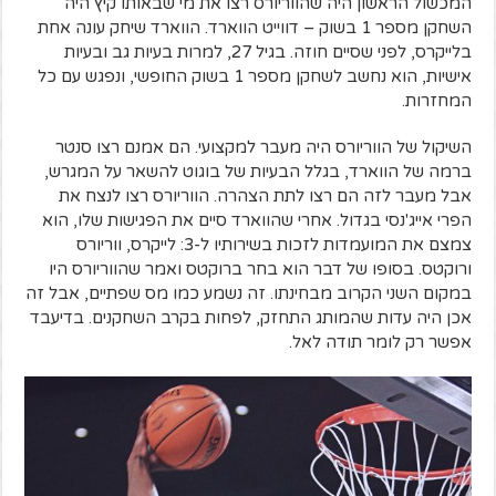
המכשול הראשון היה שהווריורס רצו את מי שבאותו קיץ היה
השחקן מספר 1 בשוק – דווייט הווארד. הווארד שיחק עונה אחת
בלייקרס, לפני שסיים חוזה. בגיל 27, למרות בעיות גב ובעיות
אישיות, הוא נחשב לשחקן מספר 1 בשוק החופשי, ונפגש עם כל
המחזרות.
השיקול של הווריורס היה מעבר למקצועי. הם אמנם רצו סנטר
ברמה של הווארד, בגלל הבעיות של בוגוט להשאר על המגרש,
אבל מעבר לזה הם רצו לתת הצהרה. הווריורס רצו לנצח את
הפרי אייג'נסי בגדול. אחרי שהווארד סיים את הפגישות שלו, הוא
צמצם את המועמדות לזכות בשירותיו ל-3: לייקרס, ווריורס
ורוקטס. בסופו של דבר הוא בחר ברוקטס ואמר שהווריורס היו
במקום השני הקרוב מבחינתו. זה נשמע כמו מס שפתיים, אבל זה
אכן היה עדות שהמותג התחזק, לפחות בקרב השחקנים. בדיעבד
אפשר רק לומר תודה לאל.