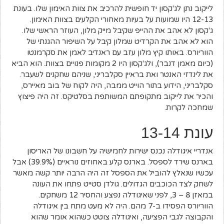
לייקוב נתן לג'קסון יד חופשית להרכיב את צוות האימון שלו. בעונת
12-13 היו שמועות על בעיות מאחורי הקלעים בצוות האימון.
ג'קסון לא אהב את ההייפ שקיבל מייק מלון, העוזר הראשי שלו.
הוא לא אהב את הקרדיט שמלון קיבל על השיפור ההגנתי של
הווריורס. באותו קיץ מלון עזב עם ראנדיב לאמן את סקרמנטו
(כיום מאמן דנבר), ולג'קסון היו 2 מקומות פנויים בצוות. הוא הביא
את לינדזי האנטר ואת בראיין סקלבריני, שניהם שחקנים לשעבר.
סקלבריני, הידוע בתור הוייט ממבה, היה לקוח של בוב מאיירס,
והכיר את לייקוב מתקופתם המשותפת בסלטיקס. זה היה פיצוץ
שמחכה לקרות.
עונת 13-14
אנדריי איגודלה נכנס ישירות לחמישיה על חשבונו של האריסון
בארנס שירד לספסל. בארנס קלע באחוזים נוראיים (39.9%) אבל
עכשיו שנאלץ להוביל את הספסל זה היה הרבה יותר קשה מאשר
לשחק לצד הכוכבים הגדולים. גולדן סטייט פתחו את העונה
במאזן 8 – 3, לפני שאיגודלה נפצע והחסיר 12 משחקים.
הווריורס הפסידו ב-7 מהם. היה לא מעט מתח בין איגודלה
והקבוצה לגבי הפציעה, ואיגודלה צוטט כשהוא אומר שהוא