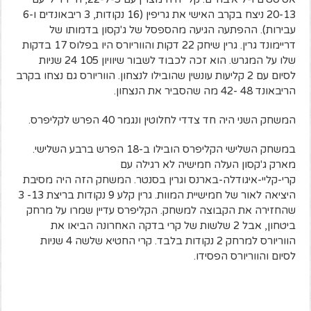
20-13 ניצח בקרב האישי את גריפין (16 נקודות, 3 ריבאונדים ו-6
עבירות). ההפתעה הגיעה מהספסל של ג'קסון בדמותו של
דריימונד גרין. גרין שיחק 22 דקות והווריורס היו בפלוס 17 בדקות
שלו על המגרש. הוא זכה לכבוד לשבור שיוויון 105 24 שניות
לסיום עם 2 קליעות עונשין שהובילו לנצחון. הווריורס גם נצחו בקרב
הריבאונד 48 -42 מה שהסביר את הנצחון.
המשחק השני היה חד צדדי לחלוטין ונגמר 40 הפרש לקליפרס.
במשחק השלישי הקליפרס הובילו ב-18 הפרש ברבע השלישי.
מארק ג'קסון העלה חמישיה לא רגילה עם
קרי-קליי-איגודלה-בארנס וגרין בסנטר. המשחק הזה היה מסיבת
היציאה לאור של חמישיית המוות. גרין קלע 9 נקודות בריצת 13- 3
שהחזירה את הקבוצה למשחק. הקליפרס עדיין שמרו על מרחק
ביטחון, אבל 2 שלשות של קרי בדקה האחרונה הביאו את
הווריורס למרחק 2 נקודות בלבד. קרי החטיא שלשה 4 שניות
לסיום והווריורס הפסידו.