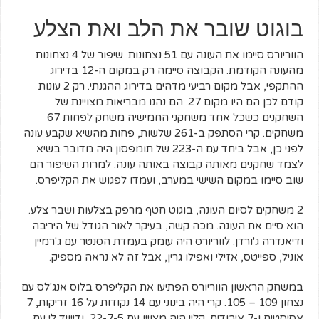
בוגוט שובר את הלב ואת הצלע
הווריורס סיימו את העונה עם 51 נצחונות. שיפור של 4 נצחונות
מהעונה הקודמת. הקבוצה סיימה רק במקום ה-12 בדירוג
ההתקפי, אבל מקום רביעי מדהים בדירוג ההגנתי. רק 2 עונות
קודם לכן הם היו מקום 27. הם נהנו מבריאות מצויינת של
השחקנים כשכל אחד משחקני החמישיה משחק לפחות 67
משחקים. קרי הסתפק ב-261 שלשות, פחות מהשיא שקבע עונה
לפני כן, אבל ביחד עם ה-223 של תומפסון היה מדובר בשיא
לצמד שחקנים מאותה קבוצה באותה עונה. למרות השיפור הם
שוב סיימו במקום השישי במערב, ועמדו לפגוש את הקליפרס.
2 משחקים לסיום העונה, בוגוט חטף מרפק בצלעות ושבר צלע.
הוא סיים את העונה. מכה קשה, בעיקר לאור הגודל של היריבה
ודיאנדרה ג'ורדן. לווריורס היה עומק בעמדת הסנטר עם ג'רמיין
אוניל, ספייטס, אזילי ואפילו גרין, אבל זה לא נראה מספיק.
במשחק הראשון הווריורס הפתיעו את הקליפרס בלוס אנג'לס עם
נצחון 109 – 105. קרי היה בינוני עם 14 נקודות על 16 זריקות, 7
אסיסטים ו-7 איבודים. קליי היה מצויין עם 22-7-5, ודייויד לי עם