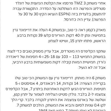
אחרי משחק 3 TMZ פרסמו את הקלטת הגזענית של דונלד
סטרלינג והפרשה הזו השתלטה על הסדרה. התקשורת עברה
להתעסק בלעדית בזה (ESPN הוציאו הקיץ 30 על 30 על
הפרשה). עדיין היה כדורסל.
מארק ג'קסון ראה כי טוב, ובמשחק 4 העלה את דריימונד גרין
בחמישיה ונתן לו 40 דקות. הווריורס קלעו 39 נקודות ברבע
הראשון, פתחו יתרון 15, ושייטו לנצחון.
שחקני הקליפרס היו מוטרדים, אבל עדיין מספיק טובים כדי לנצח
במשחק החמישי 113 – 103 עם 25-18 ו-4 חסימות של דיאנדרה
ג'ורדן. חמישיית המוות קיבלה דקות משמעותיות ברבע הרביעי,
אבל זה לא הועיל.
משחק 6 היה מותחן. דריימונד גרין עם המשחק הכי טוב שלו
בקריירה הצעירה: 14 נקודות, 14 ריבאונדים, 4 אסיסטים ו-5
חטיפות. הווריורס הגיעו לדקות האחרונות ביתרון 7, אבל הקליפרס
צמצמו ל-2 בלבד. גולדן סטייט הצליחה לשמור על יתרון קטן,
ושלשה של בארנס צמצמה את היתרון לנקודה בלבד. קרי הלך
לקו 0.4 שניות לסיום והביא את המשחק. הולכים למשחק 7.
הווריורס לא נצחו משחק 7 בחוץ מאז 1948.