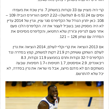
קרי היה מצויין עם 33 נקודות במשחק 7. גרין שכח את מעמדו
וסיים עם 24 (5 מ-8 לשלוש!) ו-2:22 לסיום הווריורס הובילו 109 –
108. כאן יתרון הגודל של הקליפרס סגר עניין, וגרין של 2014 עדיין
לא היה מספיק טוב בשביל לעצור את זה. הקליפרס הלכו פעם
אחר פעם לגריפין וג'ורדן שלא החטיאו, והקליפרס מסיימים את
הסדרה עם נצחון 126 – 121.
אם 2013 הוציאה את קרי וקליי לעולם, 2014 הוציאה את גרין
לעולם. השחקן ששיחק רק 21.9 דקות למשחק, קפץ בסדרה נגד
הקליפרס ל-32 נקודות ותרם בממוצע 11.9 נקודות, 8.3
ריבאונדים, 2.9 אסיסטים, 1.7 חטיפות ו-1.7 חסימות. שבעה
משחקים הם לא מדגם מייצג, אבל מי שראה את גרין בסדרה, לא
יכל שלא להתרשם.