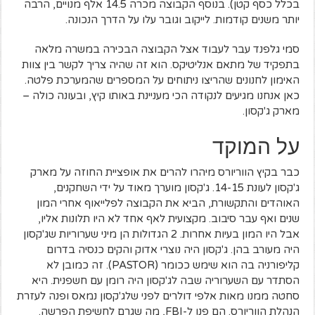
בכלל כסף קטן). בנוסף הקבוצה מכרה 14.5 אלף מנויים, הרבה
יותר משנים קודמות. לייקוב וגובר עלו על הדרך הנכונה.
סמי גלפנד עבר לעבוד אצל הקבוצה הבכירה במשרה מלאה
בתפקיד של מתאם אנליטיקס. הוא זה שהיה צריך לקשר בין צוות
האימון לחנונים שהריצו ניתוחים על המספרים שהמערכת פלטה.
כאן אנחנו מגיעים לנקודה הכי מעניינת באותו קיץ, ובעונה כולה –
מארק ג'קסון.
על המוקד
כבר בקיץ הווריורס מיהרו להרים את אופציית החוזה על מארק
ג'קסון לעונת 14-15. ג'קסון מוערך מאוד על ידי השחקנים,
האוהדים והתקשורת, הביא את הקבוצה לפלייאוף אחרי המון
שנים ואף עבר סיבוב. מקצועית לאף אחד לא היו תלונות אליו,
אבל היו המון בעיות אחרות. 2 הגדולות הן מיני שערוריות שג'קסון
היה מעורב בהן. ג'קסון היה נוצרי אדוק והקים כנסיה בדרום
קליפורניה בה הוא שימש ככומר (PASTOR). זה כמובן לא
הסתדר עם השערוריה שבה לג'קסון היה רומן עם חשפנית. היא
סחטה ממנו מאות אלפי דולרים לפני שלג'קסון נמאס ופנה לעזרת
הנהלת הווריורס. הם פנו ל-FBI, מה שגרם לחשיפת הפרשה.