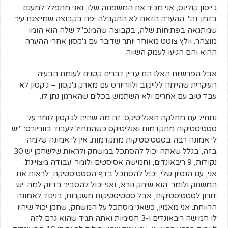
ג'ייסון קולינס, אני מכיר את המשפחה שלו, ואני מתפלל למענם
בזמן זה". ההערה הזאת לא התקבלה יפה בקבוצה שמייצגת עיר
שמתגאה בפתיחות שלה, בקבוצה שהמנכ"ל שלה הוא הומו
מוצהר. וולץ צוטט מאוחר יותר שדיבר עם ג'קסון אחרי ההערה
ההיא והם הגיעו לעמק השווה.
אבל הפרשיות האלו הם עדיין דברים קטנים לעומת הבעיה
העיקרית שהייתה ללייקוב ולווריורס עם מארק ג'קסון – ג'קסון לא
עבד טוב עם אחרים ולא השתמש בכלים שהארגון נתן לו.
נתחיל עם מחלקת האנליטיקס. זה מה שהיה לג'קסון לומר על
סטטיסטיקות מתקדמות ואנליטיקס כשהתחיל לעבוד בווריורס: "יש
לי אמונה רבה בסטטיסטיקות מתקדמות. אין לי אמונה שלמה
בזה, בגלל שאתה יכול להסתכל במשחק ולראות שלשחקן יש 30
נקודות, 9 ריבאונדים, וחמישה אסיסטים ולומר 'עבודה מצויינת'.
אני, עם הנסיון שלי, יכול להסתכל בדף הסטטיסטיקה, לראות את
המשחק ולומר 'הוא שיחק נורא', ואני יכול להסביר בדיוק למה. יש
יתרון לסטטיסטיקות, אבל סטטיסטיקות משקרות, בניגוד לאמונה
הרווחת. אני מאמין, כשאני מסתכל על המשחק, שחקן יכול שיהיו
לו חמישה ריבאונדים ו-3 חסימות ואתה תגיד שהוא גרם לזה