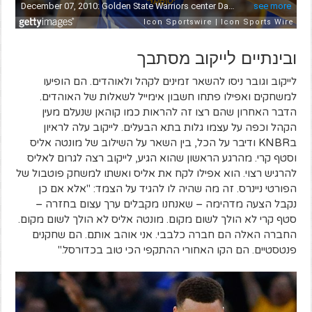
ובינתיים לייקוב מסתבך
לייקוב וגובר ניסו להשאר זמינים לקהל ולאוהדים. הם הופיעו
למשחקים ואפילו פתחו חשבון אימייל לשאלות של האוהדים.
הדבר האחרון שהם רצו זה להראות כמו קוהאן שנעלם מעין
הקהל וכפה על עצמו גלות בתא הבעלים. לייקוב עלה לראיון
בKNBR ודיבר על הכל, בין השאר על השילוב של מונטה אליס
וסטף קרי. מהרגע הראשון שהוא הגיע, לייקוב רצה לגרום לאליס
להרגיש רצוי. הוא אפילו לקח את אליס ואשתו למשחק פוטבול של
הפורטי ניינרס. זה מה שהיה לו להגיד על הצמד: "אלא אם כן
נקבל הצעה מדהימה – שאנחנו מקבלים ערך עצום בחזרה –
סטף קרי לא הולך לשום מקום. מונטה אליס לא הולך לשום מקום.
החברה האלה הם חברה כלבבי. אני אוהב אותם. הם שחקנים
פנטסטיים. הם הקו האחורי ההתקפי הכי טוב בכדורסל."