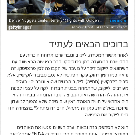
ברוכים הבאים לעתיד
לאחר אישור המכירה, לייקוב וגובר ערכו ארוחת היכרות עם
התקשורת במסעדה בסן פרנסיסקו. כבר בפגישה הראשונה עם
העיתונאים לייקוב דיבר על מעבר של הקבוצה לסן פרנסיסקו. זה
נראה כמו רעיון רחוק. עיקר הפגישה לא נסב סביב רילוקיישיין, אלא
סביב ריזרקשיין (תחייה). לייקוב הבטיח שהוא וגובר יהיו בעלים
מעורבים. לייקוב, שהתמחה בבניית חברות, לקח על עצמו לבנות
את ההנהלה החדשה ואת הקבוצה. גובר התמחה בבידור והוא
היה אחראי על חווית האוהד. "אין שום סיבה שלא נהפוך למועדון
שזוכה באליפויות. כאן זה מתחיל, היום זה מתחיל." בהצהרה הזו
סיים לייקוב את הפגישה.
הוא לא הסתפק בזה ובאותו ערב השניים פגשו את האוהדים
באורקל ארינה. "אתם האוהדים הכי טובים ב-NBA" אמר לייקוב