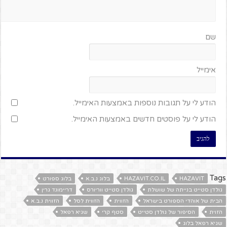
שם
אימייל
הודע לי על תגובות נוספות באמצעות האימייל.
הודע לי על פוסטים חדשים באמצעות האימייל.
Tags
HAZAVIT
HAZAVIT.CO.IL
בלוג נ.ב.א
בלוג ספורט
גולדן סטייט בנייתה של שושלת
גולדן סטייט ווריורס
דריימונד גרין
הבית של אוהדי הספורט בישראל
הזווית
הזווית לסל
הזווית נ.ב.א
הזוית
הסיפור של גולדן סטייט
סטף קרי
שגיא רפאל
שגיא רפאל בלוג