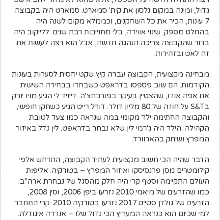
גדול, ומינה במקום נלסון את קית' סמארט. סמארט היה בקבוצה
7 עונות, הכיר את כל השחקנים, וכממלא מקום לשנה היה
בהחלט מספק. שינוי אווירה, בלי מחוייבות רבת שנים. ללייקוב היה
ברור שהקבוצה צריכה הנהגה חדשה, אבל הוא רצה לעשות את
זה לאט ובזהירות.
מבחינה מקצועית, הקבוצה עברה קיץ שקט יחסית לסערות בעונות
הקודמות. הם שוב פספסו בדראפט כשבחרו בבחירה השישית
את אפה אודו, שהצטיין בעיקר בפנרבחצ'ה. דייויד לי הגיע מניו יורק
בS&T על חוזה של 80 מליון דולר. דורל רייט הגיע כשחקן חופשי,
והקבוצה החתימה ילד מקומי במה שנראה כמו צעד לטובת
הקהילה. הילד היה ג'רמי לין שלא נבחר בדראפט. לין גדל באיזור
המפרץ ושיחק בהארוורד.
הדבר שהיה הכי חשוב מקצועית לעתיד הקבוצה, התרחש אלפי
קילומטרים מסן פרנסיסקו ואיזור המפרץ – בטורקיה. אליפות
העולם התקיימה וסטף קרי היה חלק מהסגל של נבחרת ארה"ב.
כמו שהזרעים של מיאמי 2010 נזרעו ביפן 2006, וסין 2008,
הזרעים של גולדן סטייט 2017 נזרעו בטורקיה 2010. קרי התחבר
למי שכיום הוא כנראה המעריץ הכי גדול שלו – אנדרה איגודלה.