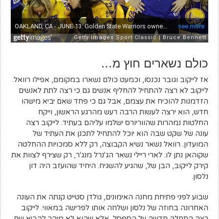
כולם נשארים חוץ מ…
אז לייקוב וגובר נכנסו, וכמעט כולם נשארו במקומם, אפילו רוואל.
לייקוב לא רצה להתחיל להחליף אנשים גם כי רצה לתת לאנשים
הזדמנות להוכיח את עצמם, אבל גם כי פחד שאם יביא מישהו
חדש, הוא ירצה לעשות הרבה רעש מהרגע הראשון, וייקח
החלטות נמהרות שהווריורס ישלמו עליהם בעתיד. לייקוב רצה
עונה של שקט שבה הוא יוכל להתחיל לתכנן את העתיד של
המועדון. רוואל נשאר נשיא הקבוצה, רק ללא סמכויות ההחלטה
שקוהאן נתן לו. לארי ריילי נשאר הג'נרל מנג'ר, רק שצירף לצוות את
קירק לייקוב, הבן של, שהגיע להשגיח. היחיד שהועזב היה דון
נלסון.
שבוע לפני פתיחת מחנה האימונים, גולדן סטייט קנתה את העונה
האחרונה בחוזה של נלסון ושלחה אותו לפרישה במאווי. לייקוב
רצה התחלה חדשה על הספסל, אלא שהוא לא מיהר להביא שם