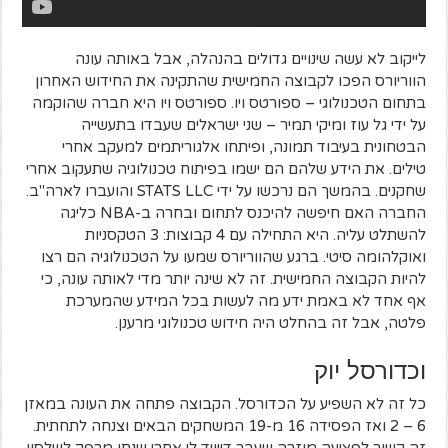
לייקוב לא עשה שינויים גדולים בהנהלה, אבל באותה עונה
הווריורס הפכו לקבוצה החמישית שהתקינה את החידוש האחרון
בתחום הטכנולוגי – ספורטס ויו. ספורטס ויו היא חברה שהוקמה
על ידי גל עוז ומיקי תמיר – שני ישראלים שעבדו בתעשייה
הבטחונית בעיבוד תמונה, ופיתחו אלגוריתמים למעקב אחרי
טילים. את הידע שלהם הם ישמו בפיתוח טכנולוגיה שתעקוב אחרי
שחקנים. בהמשך הם נרכשו על ידי STATS LLC והועברו לארה"ב.
החברה האם חיפשה להיכנס לתחום ובחרה ב-NBA כליגה
להשתלט עליה. היא התחילה עם 4 קבוצות: 3 הטקסניות
ואוקלהומה סיטי. ברגע שהווריורס שמעו על הטכנולוגיה הם רצו
להיות הקבוצה החמישית. זה לא שינה יותר מדי לאותה עונה, כי
אף אחד לא באמת ידע מה לעשות בכל המידע שהמערכת
פלטה, אבל זה בהחלט היה חידוש טכנולוגי מרענן.
וכדורסל יוק
כל זה לא השפיע על הכדורסל. הקבוצה פתחה את העונה במאזן
6 – 2 ואז הפסידה 16 מ-19 המשחקים הבאים וצנחה לתחתית.
זה קשור לפציעה מוזרה שעבר דייויד לי אחרי שנתן מרפק לווילסון