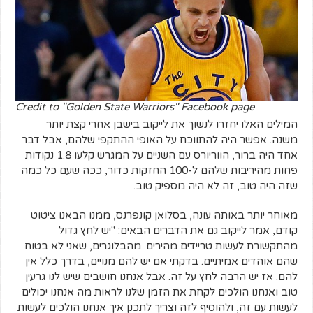
Credit to "Golden State Warriors" Facebook page
המילים האלו יחזרו לנשוך את לייקוב בישבן אחרי קצת יותר
משנה. אפשר היה להתווכח על האופי ההתקפי שלהם, אבל דבר
אחד היה ברור, הווריורס עם השניים על המגרש קלעו 1.8 נקודות
פחות מהיריבות שלהם ל-100 החזקות כדור, ככה שעם כל כמה
שזה היה טוב, זה לא היה מספיק טוב.
מאוחר יותר באותה עונה, בסלואן קונפרנס, ממנו הבאנו ציטוט
קודם, אמר לייקוב גם את הדברים הבאים: "יש לחץ גדול
מהתקשורת לעשות טריידים מהירים. מהבלוגרים, שאני לא בטוח
שהם אוהדים אמיתיים. בדקתי אם יש להם מנויים, בדרך כלל אין
להם. אז יש הרבה לחץ על זה. אבל אנחנו חושבים שיש לנו גרעין
טוב ואנחנו הולכים לקחת את הזמן שלנו לראות מה אנחנו יכולים
לעשות עם זה, ולהוסיף לזה וצריך לתכנן איך אנחנו הולכים לעשות