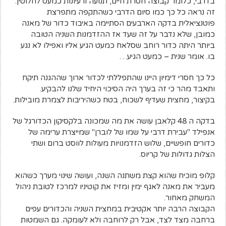
בדרבי, כלומר קבוצה חסרת חיים, תנועה ורעיונות כמעט לחלוטין.
זה נראה כל כך כמו סיום הדרבי כשהתקפה מתפרצת
פוטנציאלית בדקה הארבעים הסתיימה באיבוד כדור של מאנה
כמובן, שלא נדבר על זה שעד אז ההזדמנות השניה הטובה
ביותר היתה כדור רוחב שסלאח כמעט הגיע אליו ואפילו לא נגע
בו. אומר שנית – כמעט הגיע…
כל כך חסרי דימיון היינו שהתפללתי לכדור ארוך שההגנה תיקח
ותאבד מהר כי זה בערך היה הסיכוי היחיד שלנו להבקיע.
בקיצור, מחצית שעדיף לשכוח, בטח כשהיריבות לצמרת מובילות.
בדקה ה 48 קלאבן עושה את מה שמכונה בלקסיקון הכדורגל של
אנפילד "עבירת דרבי על שמו של לוברן" שמייצרת ערימה של
כדורים חופשיים, שלוש הזדמנויות מעולות לווסט ברום ושתי
הצלות גדולות של קריוס.
קלופ מוכיח שהוא קצת משתנה השנה, ועושה שינוי מערך כשהוא
מעביר את מאנה לאגף ימין ומזיז את קוטיניו למרכז לטובת ניהול
המשחק מאחור.
הקבוצה הרבה יותר אקטיבית במחצית השניה והכדורים עפים
ברחבה מצד לצד, אבל רק לרוחבה ולא לעומקה. גם השמטות