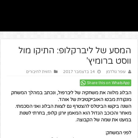
המסע של ליברקלופ: התיקו מול
ווסט ברומיץ'
עופר גולדמן
14 בדצמבר 2017
הזווית לחיבורים
Share this on WhatsApp
הבלוג מלווה את משחקיה של ליברפול, ונכתב במהלך המשחק
מנקודת מבטו האובייקטיבית של אוהד.
השנה ביקשו הביטלס להצטרף גם לצוות הבלוג ואני הסכמתי.
מאחר והכוכב הגדול הוא המאמן יורגן קלופ, בחרתי לשנות
במעט את שמה של הקבוצה.
לפני המשחק: