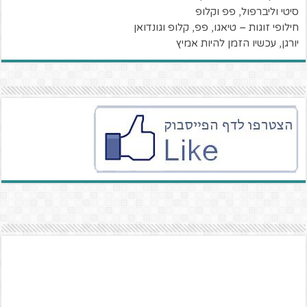
סיטי וליברפול, פפ וקלופ
חילופי זוגות – טיאגו, פפ, קלופ וגונדואן
יורגן, עכשיו הזמן להיות אמיץ