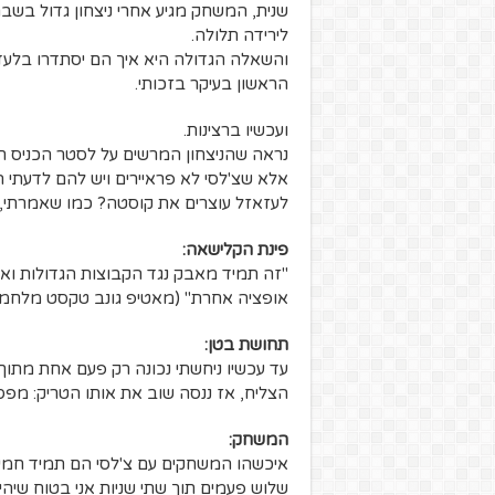
שנית, המשחק מגיע אחרי ניצחון גדול בשבת
לירידה תלולה.
והשאלה הגדולה היא איך הם יסתדרו בלעד
הראשון בעיקר בזכותי.
ועכשיו ברצינות.
נראה שהניצחון המרשים על לסטר הכניס ת
אלא שצ'לסי לא פראיירים ויש להם לדעתי 
לעזאזל עוצרים את קוסטה? כמו שאמרתי, א
פינת הקלישאה:
"זה תמיד מאבק נגד הקבוצות הגדולות ואת
אופציה אחרת" (מאטיפ גונב טקסט מלחמן
תחושת בטן:
עד עכשיו ניחשתי נכונה רק פעם אחת מתו
הצליח, אז ננסה שוב את אותו הטריק: מפסידים
המשחק:
איכשהו המשחקים עם צ'לסי הם תמיד חמים
שלוש פעמים תוך שתי שניות אני בטוח שיה