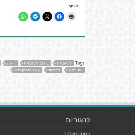
לשתף
Tags
HAZAVIT
HAZAVIT.CO.IL
הזווית
יורגן קלופ
ליברפול
עופר גולדמן בלוג
קטגוריות
במגרש שלהם