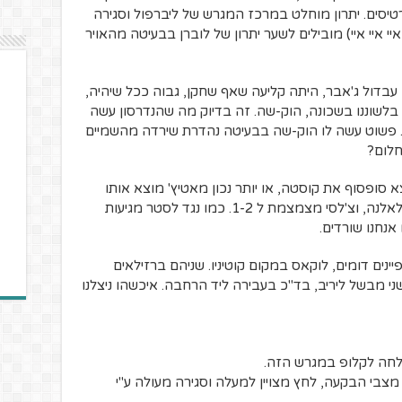
סים. יתרון מוחלט במרכז המגרש של ליברפול וסגירה
 איי איי) מובילים לשער יתרון של לוברן בבעיטה מהאויר
מנים, קארים עבדול ג'אבר, היתה קליעה שאף שחקן, גבוה ככל שיהיה,
ו בלשוננו בשכונה, הוק-שה. זה בדיוק מה שהנדרסון עשה
 פשוט עשה לו הוק-שה בבעיטה נהדרת שירדה מהשמיים
סופסוף את קוסטה, או יותר נכון מאטיץ' מוצא אותו
בתוך הרחבה, אחרי שהשכיב את מאטיפ ולאלנה, וצ'לסי מצמצמת ל 1-2. כמו נגד לסטר מגיעות
נחנו שורדים.
יינים דומים, לוקאס במקום קוטיניו. שניהם ברזילאים
י מבשל ליריב, בד"כ בעבירה ליד הרחבה. איכשהו ניצלנו
צלחה לקלופ במגרש הזה.
צבי הבקעה, לחץ מצויין למעלה וסגירה מעולה ע"י