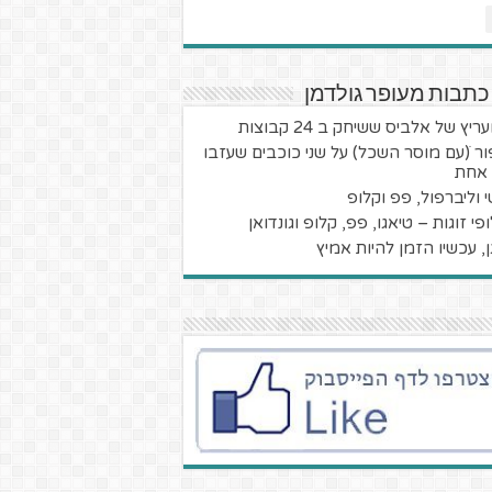
כתבות מעופר גולדמן
יץ של אלביס ששיחק ב 24 קבוצות
ור ׁ(עם מוסר השכל) על שני כוכבים שעזבו
 אחת
י וליברפול, פפ וקלופ
פי זוגות – טיאגו, פפ, קלופ וגונדואן
גן, עכשיו הזמן להיות אמיץ