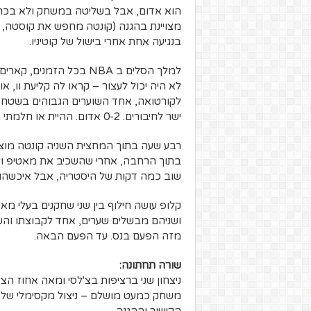
הוא אדום, אבל בשליטה במשחק ולא בכרטי
מצויינת בהגנה (קונטה מחפש את קוסטה, איי
בנגיעה אחת אחרי בישול של קוטיניו.
למלך הסלים ב NBA בכל הז
לא היה יכול לעצור – קראו לה קליעת וו, א
לקורטואה, אחד השוערים הגבוהים בשטח.
ישר לחיבורים. 0-2 אדום. ההיית או חלמתי חלום?
רבע שעה בתוך המחצית השניה קונטה מוצא 
שוב כמה דקות של היסטריה, אבל איכשהו א
קלופ עושה חילוף בין שני שחקנים בעלי מאפ
ושניהם מבשלים שערים, אחד לקבוצתו והשנ
מזה הפעם בנס. עד הפעם הבאה.
שורה תחתונה:
ניצחון שני ברציפות בצ'לסי ומאה אחוז ה
משחק כמעט מושלם – ניצול מקסימלי של מ