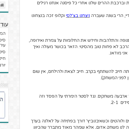
 וברכבת ההרים שלנו אחרי כל פיסגה אנחנו רגילים
יי, הרי בשנה שעברה
ניצחנו בצ'לסי
וקלופ זכה בנצחונו
עוד 
המער
סיפ
נופה והתלהבות וחידש את החלומות על צמרת ואירופה,
עיר
הרכב לא פחות טוב מהסיטי. הזאר בכושר מעולה ואיך
סיט
ני מודאג.
חילו
יור
ה חייב להשתתף בקרב. חייב לצאת ולהילחם, אין שום
 לפני המשחק).
ך ארבעה משחקים. נגד לסטר הימרתי על הפסד וזה
 2-1.
 ולוהטים וכשאיבנוביץ' דורך בפתיחה על לאלנה בערך
יה לנו משחק אדום, אלא שמהר מאוד מתברר שהכיוון