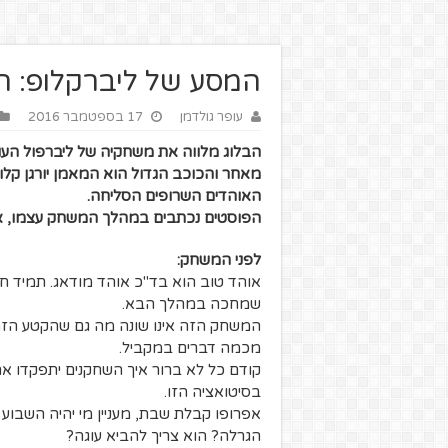
המסע של ליברקלופ: הני
עופר גולדמן
17 בספטמבר 2016
הבלוג מלווה את משחקיה של ליברפול העונ
מאחר והכוכב הגדול הוא המאמן יורגן קל
האוהדים השרופים הסליחה.
הפוסטים נכתבים במהלך המשחק עצמו, או
לפני המשחק:
אוהד טוב הוא בד"כ אוהד מודאג. תמיד
שמחכה במהלך הבא.
המשחק הזה אינו שונה מה גם שהקטע הזה ש
מכמה דברים במקביל.
קודם כל לא ברור איך השחקנים יתפקדו 
בסיטואציה הזו.
אפרופו קבלת שבת, מעניין מי יהיה השבוע
הגרלה? הוא צריך להביא עוגה?