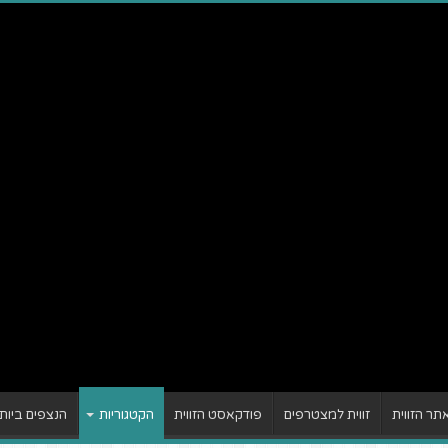
ר הזווית
זווית למצטרפים
פודקאסט הזווית
הקטגוריות
הנצפים ביות