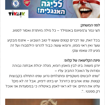
לפני המשחק:
חצי גמר צ'מפיונס באנפילד – כל מילה מיותרת ואסור לספוג.
בכל זאת, שני דברים קטנים שעשו לי טוב השבוע – אינגס מבקיע
שער ואין ראוי ממנו, ורומא עושה כבוד להרוגי הילסבורו ועל זה
מגיע לה שאפו ענקי.
פינת הקלישאה של קלופ:
יורגן משווה בינו לבין מאמן רומא, מגלה יכולת אבחנה גבוהה
וסודות על האוכל החביב עליו –
"שנינו לובשים משקפיים ומתגלחים גרוע. שנינו התחלנו בקבוצות
קטנות. שנינו אוהבים כדורגל. יש בינינו דימיון, אבל זה לא מקל
עלינו את החיים. אני לא ראוי לאמן באיטליה כי במסעדות אני אוכל
רק ספגטי…".