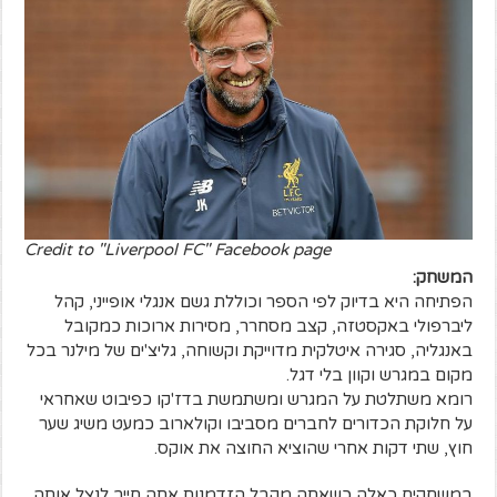
Credit to "Liverpool FC" Facebook page
המשחק:
הפתיחה היא בדיוק לפי הספר וכוללת גשם אנגלי אופייני, קהל
ליברפולי באקסטזה, קצב מסחרר, מסירות ארוכות כמקובל
באנגליה, סגירה איטלקית מדוייקת וקשוחה, גליצ'ים של מילנר בכל
מקום במגרש וקוון בלי דגל.
רומא משתלטת על המגרש ומשתמשת בדז'קו כפיבוט שאחראי
על חלוקת הכדורים לחברים מסביבו וקולארוב כמעט משיג שער
חוץ, שתי דקות אחרי שהוציא החוצה את אוקס.
במשחקים כאלה כשאתה מקבל הזדמנות אתה חייב לנצל אותה,