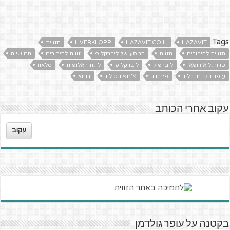
Tags
HAZAVIT
HAZAVIT.CO.IL
LIVERKLOPP
הזווית
הזווית לחיבורים
הזוית
המסע של ליברקלופ
זווית לחיבורים
חמישייה
כדורגל אירופאי
ליברפול
ליברקלופ
ליגת האלופות
סלאח
עופר גולדמן בלוג
פירמינו
צ'מפיונס ליג
רומא
עקוב אחרי הכותב
עקוב
בקטנה על עופר גולדמן