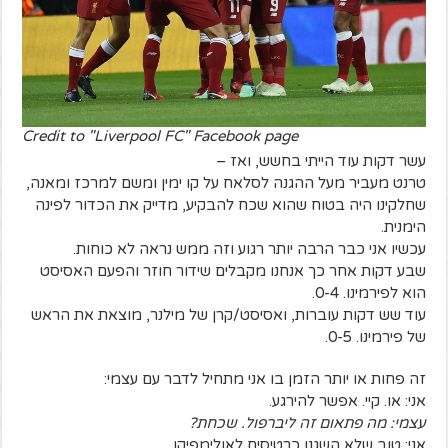
Credit to "Liverpool FC" Facebook page
עשר דקות עוד הייתי בחשש, ואז –
טרנט מעביר מעל ההגנה לסלאח על קו ימין ומשם למרכז ומאנה,
שחלקינו היה בטוח שהוא שכח להבקיע, מדייק את הכדור לפינה
הימנית.
עכשיו אני כבר הרבה יותר רגוע וזה ממש נראה לא כוחות.
שבע דקות אחר כך אנחנו מקבלים שידור חוזר והפעם האסיסט
הוא לפירמינו. 0-4.
עוד שש דקות עוברות, ואסיסט/קרן של מילנר, מוצאת את הראש
של פירמינו. 0-5.
זה פחות או יותר הזמן בו אני מתחיל לדבר עם עצמי:
אני: או. קיי. אפשר להירגע.
עצמי: מה פתאום זה ליברפול. שכחת?
אני: טוב שלא השגנו כרטיסים לאולימפיקו.