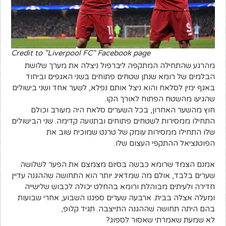
Credit to "Liverpool FC" Facebook page
מהרגע שהתחילה המתקפה ליברפול ניצלה את מערך שלושת
הבלמים של רומא שנתן שטחים פתוחים בשני האגפים וביחוד
באגף ימין לסלאח והוא ניצל אותם נפלא, לשער אחד ושני בישולים
שהגיעו מהשטח הפתוח לאורך הקו.
חוץ מהשער האחרון, בכל השערים סלאח היה מעורב וכולם
התחילו ממסירות לשטחים פתוחים ובתנועה קדימה. שני הבישולים
שלו התחילו ממסירות עומק של טרנט שמוכיח שוב את
הפוטנציאל ההתקפי העצום שלו.
אמנם הצמד שרומא כבשה בסיום מצמצם את הפער לשלושה
שערים בלבד, אולם מה שמדאיג יותר הוא התחושה שההגנה עדיין
חדירה ולעיתים מבוהלת ורומא בהחלט יכולה לכבוש שלישייה
ומעלה אצלה בבית. ארבעה שערים ספגנו השבוע, אחרי שבועות
בהם היתה תחושה שההגנה התייצבה. תגיד קלופ,
לא שמעת שאמרתי שאסור לספוג?