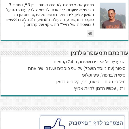
מי ידע אם אברהם לא היה שחור... בן 53, נשוי + 3.
כדי שלא ישעמם לי דאגתי לקבוצה לכל עונה: הפועל
ראשון לציון, ליברפול, בוסטון סלטיקס ובוסטון רד
סוקס. מתקשר עם העולם באמצעות 2 בלוגים אישיים
("משפחה של חייל" ו"השיקוי של קתרוס").
עוד כתבות מעופר גולדמן
המעריץ של אלביס ששיחק ב 24 קבוצות
סיפור ׁ(עם מוסר השכל) על שני כוכבים שעזבו עיר אחת
סיטי וליברפול, פפ וקלופ
חילופי זוגות – טיאגו, פפ, קלופ וגונדואן
יורגן, עכשיו הזמן להיות אמיץ