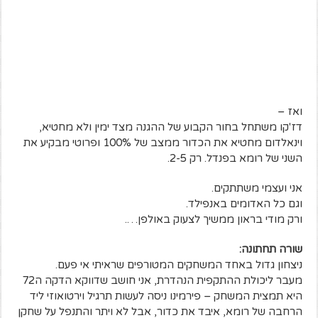
ואז –
דז'קו משתחל בחור הקבוע של ההגנה מצד ימין ולא מחטיא,
וינאלדום מחטיא את הכדור ממצב של 100% ופרוטי מבקיע את
השני של רומא בפנדל. רק 2-5.
אני ועצמי משתתקים.
וגם כל האדומים באנפילד.
ורק מודי בראון ממשיך לצעוק באולפן….
שורה תחתונה:
ניצחון גדול באחד המשחקים המטורפים שראיתי אי פעם.
מעבר ליכולת ההתקפית הנהדרת, אני חושב שדווקא הדקה ה72
היא תמצית המשחק – פירמינו ניסה לעשות תרגיל וירטואוזי ליד
הרחבה של רומא, איבד את כדור, אבל לא ויתר והתנפל על שחקן