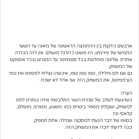
ארבעים הדקות בין ההחמצה הראשונה של מאנה עד השער
החמישי של פירמינו, היו פשוט כדורגל מושלם. אין לזה הגדרה
אחרת. שליטה מוחלטת בכל סנטימטר על המגרש ובכל אספקט
של המשחק.
גם אם חס וחלילה, טפו טפו טפו, איכשהו נצליח לפספס את גמר
הצ'מפיונס, את המשחק הזה אף אחד לא ישכח.
הערה:
כשהגעתי לשלב של סגירת הטור התלבטתי איזה כותרת לתת
למשחק, ושקלתי מספר ביטויים כמו: משוגע, מטורף, מושלם,
קלאסי וכו'.
בסופו של דבר הגעתי למסקנה שמילה אחת תספיק.
ככה לדעתי יזכרו את המשחק הזה.