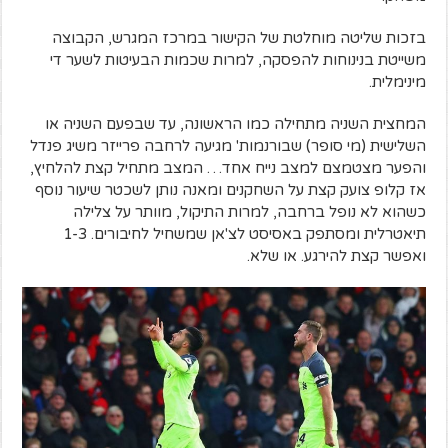
בזכות שליטה מוחלטת של הקישור במרכז המגרש, הקבוצה
משייטת בנינוחות להפסקה, למרות שכמות הבעיטות לשער די
מינימלית.
המחצית השניה מתחילה כמו הראשונה, עד שבפעם השניה או
השלישית (מי סופר) שבורנמות' מגיעה לרחבה פרייזר משיג פנדל
והפער מצטמצם למצב נייח אחד… המצב מתחיל קצת להלחיץ,
אז קלופ צועק קצת על השחקנים ומאנה נותן לשכטר שיעור נוסף
כשהוא לא נופל ברחבה, למרות התיקול, מוותר על צלילה
תיאטרלית ומסתפק באסיסט לצ'אן שמשחיל לחיבורים. 1-3
ואפשר קצת להירגע. או שלא.