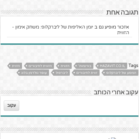
תגובה אחת
אזכור מופיע גם ב
יומן האליפות של ליברקלופ: משחק אימון -
הזווית
Tags
HAZAVIT.CO.IL
בורנמות'
הזווית
הזווית לחיבורים
הזוית
המסע של ליברקלופ
זווית לחיבורים
ליברפול
עופר גולדמן בלוג
עקוב אחרי הכותב
עקוב