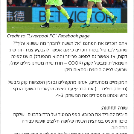
Credit to "Liverpool FC" Facebook page
אתם זוכרים את הפתגם "אל תעשה לחברך מה ששנוא עליך"?
שחקני ליברפול בטוח זוכרים כי אם אפשר להבקיע צמד תוך שתי
דקות, אז אפשר גם לספוג. פרייזר (ההוא מהפנדל) בועט לפינה
השמאלית ומבשל לקוק (COOK – תודו שזה משחק מילים יפה),
שבועט לפינה הימנית ופתאום תיקו.
המקומיים מסתערים, אנחנו מתקפלים ובזמן הפציעות קוק מבשל
(משחק מילים… ) את הרביעי עם פצצה שקאריוס השוער הודף
גרוע ואנחנו מפסידים את המשחק. 4-3.
שורה תחתונה:
חייבים להוריד את הכובע בפני המנג'ר של ה"דובדבנים" שלקח
סיכון והכניס במחצית השניה שלושה חלוצים שעשו עבודה
מדהימה.