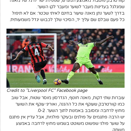
קוורטרבק פוטבול מאמצע המגרש, שנופלת ישר לרגל של מאנה
שמגלגל בעדינות מעבר לשוער ומעבר לקו השער.
בדרך לשער נתן מאנה שיעור בחינם לאיתי שכטר: אם לא תיפול
כל פעם שבלם שם עליך יד, הסיכוי שלך לכבוש יגדל משמעותית.
Credit to "Liverpool FC" Facebook page
עוברות שתי דקות, מאנה חוטף, הנדרסון מוסר שטוח, אבל שוב
כמו קוורטרבק שעוקף את כל ההגנה, ואוריגי עוקף את השוער
מחוץ לרחבה ומסובב באמנות לתוך השער. 0-2.
יש הרבה פתגמים על פולנים ובעיקר פולניות, אבל עדיין אין פתגם
על שוער פולני שפשוט משוטט בשמש מחוץ לרחבה באמצע
משחק.