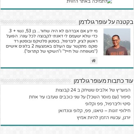
בקטנה על עופר גולדמן
מי ידע אם אברהם לא היה שחור... בן 53, נשוי + 3.
כדי שלא ישעמם לי דאגתי לקבוצה לכל עונה: הפועל
ראשון לציון, ליברפול, בוסטון סלטיקס ובוסטון רד
סוקס. מתקשר עם העולם באמצעות 2 בלוגים אישיים
("משפחה של חייל" ו"השיקוי של קתרוס").
עוד כתבות מעופר גולדמן
המעריץ של אלביס ששיחק ב 24 קבוצות
סיפור ׁ(עם מוסר השכל) על שני כוכבים שעזבו עיר אחת
סיטי וליברפול, פפ וקלופ
חילופי זוגות – טיאגו, פפ, קלופ וגונדואן
יורגן, עכשיו הזמן להיות אמיץ