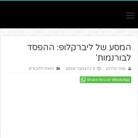
המסע של ליברקלופ: ההפסד
לבורנמות'
עופר גולדמן
3 בדצמבר 2016
הזווית לחיבורים
Share this on WhatsApp