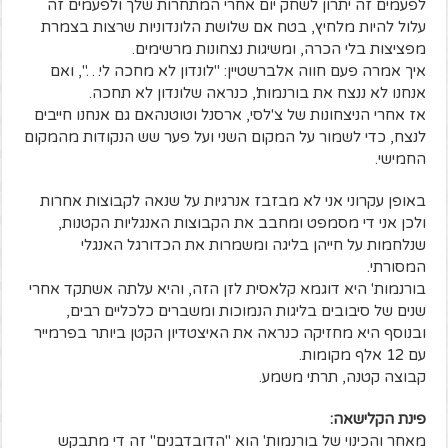
לפעמים זה יתרון לשחק יום אחרי המתחרות שלך ולפעמים זה
עלול להיות מלחיץ, בטח אם שלושת הלונדוניות שרצות בצמרת
מפציצות בלי הכרה, ומשיגות נצחונות מרשימים.
איך אמרה פעם חווה אלברשטיין: "לונדון לא מחכה לי…", ואם
אנחנו לא ננצח את בורנמות', כנראה שלונדון לא תחכה.
אז אחרי הניצחונות של צ'לסי, ארסנל וטוטנהאם גם אנחנו חייבים
לנצח, כדי לשמור על המקום השני ועל פער שש הנקודות מהמקום
החמישי.
באופן עקרוני אני לא מבזבז אנרגיות על שנאה לקבוצות אחרות
ולכן אני די מסמפט ומחבב את הקבוצות האנגליות הקטנות,
שנלחמות על חייהן בליגה ומשמרות את הכדורגל האנגלי
המסורתי.
בורנמות' היא דוגמא קלאסית לזן הזה, והיא עלתה אשתקד אחרי
שנים של סיבובים בליגות הנמוכות ומשברים כלכליים רבים,
ובנוסף היא מחזיקה כנראה את האיצטדיון הקטן ביותר בפרמייר
עם 12 אלף מקומות.
קבוצה קטנה, תרתי משמע.
פינת הקלישאה:
מאחר והכינוי של בורנמות' הוא "הדובדבנים" זה די מתבקש