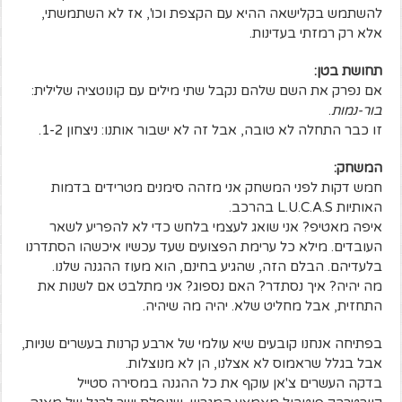
להשתמש בקלישאה ההיא עם הקצפת וכו', אז לא השתמשתי,
אלא רק רמזתי בעדינות.
תחושת בטן:
אם נפרק את השם שלהם נקבל שתי מילים עם קונוטציה שלילית:
בור-נמות
.
זו כבר התחלה לא טובה, אבל זה לא ישבור אותנו: ניצחון 1-2.
המשחק:
חמש דקות לפני המשחק אני מזהה סימנים מטרידים בדמות
האותיות L.U.C.A.S בהרכב.
איפה מאטיפ? אני שואג לעצמי בלחש כדי לא להפריע לשאר
העובדים. מילא כל ערימת הפצועים שעד עכשיו איכשהו הסתדרנו
בלעדיהם. הבלם הזה, שהגיע בחינם, הוא מעוז ההגנה שלנו.
מה יהיה? איך נסתדר? האם נספוג? אני מתלבט אם לשנות את
התחזית, אבל מחליט שלא. יהיה מה שיהיה.
בפתיחה אנחנו קובעים שיא עולמי של ארבע קרנות בעשרים שניות,
אבל בגלל שראמוס לא אצלנו, הן לא מנוצלות.
בדקה העשרים צ'אן עוקף את כל ההגנה במסירה סטייל