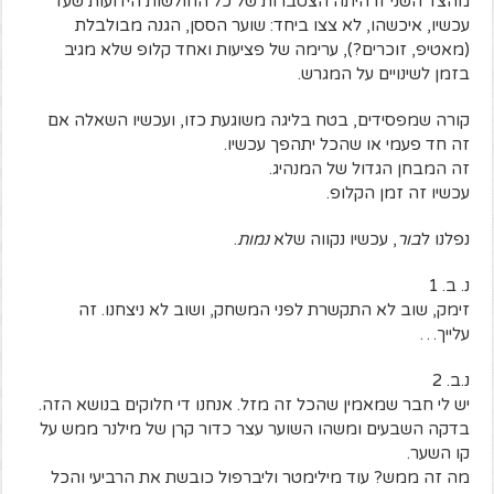
מהצד השני זו היתה הצטברות של כל החולשות הידועות שעד
עכשיו, איכשהו, לא צצו ביחד: שוער הססן, הגנה מבולבלת
(מאטיפ, זוכרים?), ערימה של פציעות ואחד קלופ שלא מגיב
בזמן לשינויים על המגרש.
קורה שמפסידים, בטח בליגה משוגעת כזו, ועכשיו השאלה אם
זה חד פעמי או שהכל יתהפך עכשיו.
זה המבחן הגדול של המנהיג.
עכשיו זה זמן הקלופ.
נפלנו ל
בור
, עכשיו נקווה שלא
נמות
.
נ. ב. 1
זימק, שוב לא התקשרת לפני המשחק, ושוב לא ניצחנו. זה
עלייך…
נ.ב. 2
יש לי חבר שמאמין שהכל זה מזל. אנחנו די חלוקים בנושא הזה.
בדקה השבעים ומשהו השוער עצר כדור קרן של מילנר ממש על
קו השער.
מה זה ממש? עוד מילימטר וליברפול כובשת את הרביעי והכל