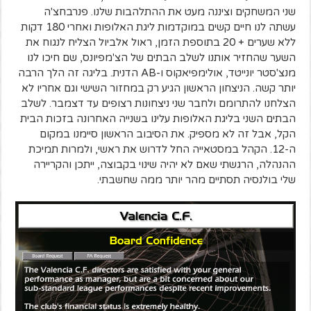
שני המשחקים וציננה מעט את ההתלהבות שלנו. פנרבחצ'ה
עשתה לנו חיים קשים במוקדמות ליגת האלופות ואחרי 180 דקות
ללא שערים + 20 בתוספת הזמן, ראול אלביול הצליח לנגוח את
השער שהחזיר אותנו לשלב הבתים של הצ'מפיונס, שם חיכו לנו
מנצ'סטר יונייטד, אולימפיאקוס ו-AB הדנית. בליגה זה הלך הרבה
יותר קשה. הניצחון הראשון הגיע רק במחזור השישי וגם אחריו לא
הצלחנו להתרומם ולחבר שני ניצחונות רצופים עד דצמבר. לשלב
הבתים השני בליגת האלופות עלינו בשנייה האחרונה בזכות הבית
הקל, אבל זה לא מספיק. את הסיבוב הראשון סיימנו במקום
ה-12. הקהל במסטאייה החל לדרוש את ראשי, ולמרות תמיכת
ההנהלה, הרגשתי שאם לא יהיה שינוי בקבוצה, ייתכן והקריירה
שלי בולנסיה תסתיים מהר יותר ממה שחשבתי.