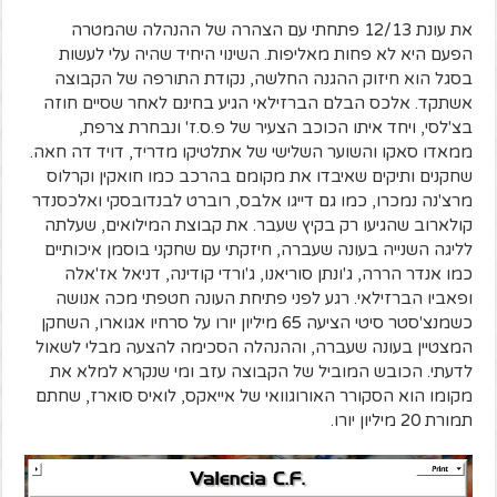
את עונת 12/13 פתחתי עם הצהרה של ההנהלה שהמטרה
הפעם היא לא פחות מאליפות. השינוי היחיד שהיה עלי לעשות
בסגל הוא חיזוק ההגנה החלשה, נקודת התורפה של הקבוצה
אשתקד. אלכס הבלם הברזילאי הגיע בחינם לאחר שסיים חוזה
בצ'לסי, ויחד איתו הכוכב הצעיר של פ.ס.ז' ונבחרת צרפת,
ממאדו סאקו והשוער השלישי של אתלטיקו מדריד, דויד דה חאה.
שחקנים ותיקים שאיבדו את מקומם בהרכב כמו חואקין וקרלוס
מרצ'נה נמכרו, כמו גם דייגו אלבס, רוברט לבנדובסקי ואלכסנדר
קולארוב שהגיעו רק בקיץ שעבר. את קבוצת המילואים, שעלתה
לליגה השנייה בעונה שעברה, חיזקתי עם שחקני בוסמן איכותיים
כמו אנדר הררה, ג'ונתן סוריאנו, ג'ורדי קודינה, דניאל אז'אלה
ופאביו הברזילאי. רגע לפני פתיחת העונה חטפתי מכה אנושה
כשמנצ'סטר סיטי הציעה 65 מיליון יורו על סרחיו אגוארו, השחקן
המצטיין בעונה שעברה, וההנהלה הסכימה להצעה מבלי לשאול
לדעתי. הכובש המוביל של הקבוצה עזב ומי שנקרא למלא את
מקומו הוא הסקורר האורוגוואי של אייאקס, לואיס סוארז, שחתם
תמורת 20 מיליון יורו.