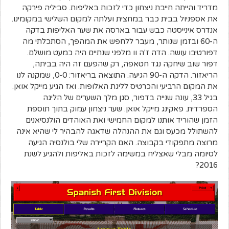
מדריד והייתה חייבת ניצחון כדי לזכות באליפות. סביליה פירקה
את אספניול בבית כבר במחצית ועלתה למקום השלישי במקומינו.
אנדרס אינייסטה כבש עבור בארסה את שער האליפות בדקה
ה-60 ובזמן שנותר, מעבר ללחפש את המהפך, הסתכלתי מה
דפורטיבו עושה. הדה ז'ה וו מלפני שנתיים היה כמעט מושלם.
דפור שוב שיחקה נגד חטאפה, רק שהפעם זה היה בביתה,
הריאזור. הדקה ה-90 הגיעה. התוצאה בריאזור: 0-0, שמקנה לנו
את המקום הרביעי והכרטיס לליגת האלופות. ואז הגיע מייקל אואן.
בגיל 33, עונה שנייה בדפור, סגן מלך השערים של הליגה
הספרדית. פאקינג מייקל אואן. שער ניצחון עמוק בתוך תוספת
הזמן שהוריד אותנו למקום החמישי ואת האוהדים הולנסיאנים
להשתולל מכעס וגם את ההנהלה שדאגה להבהיר לי שהיא אינה
מרוצה מתפקודי בקבוצה. האם הקריירה שלי בולנסיה הגיעה
לסיומה מבלי שאצליח במשימה לזכות באליפות ולהגיע לשנת
2016?