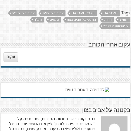
Tags
HAZAVIT
HAZAVIT.CO.IL
אביב בצון בלוג
אביב בצון מנג'ר
הזווית
הזוית
המסע של אביב בצון
ולנסיה
מנג'ר
צ'מפיונשיפ מנג'ר
עקוב אחרי הכותב
עקוב
בקטנה על אביב בצון
כתב וקופירייטר בתחום התיירות, שבכתבה על
"הגשרים היפים בלונדון" ציין את הסטמפורד ברידג'.
מתעניין באולימפיאדה פעם בארבע שנים, בכדורסל