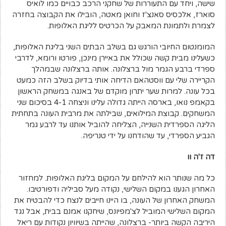
שישה, ויחד עם התעוררות של שחקני הרכב כבויים כמו לואיס
סוארז, אלכסיס סאנצ'ז וחואן מאטה, הובילו את הקבוצה בחזרה
לצמרת ולתמונת המאבק על הכרטיס לליגת האלופות.
המומנטום החיובי הורגש גם בשלב הבתים השני בליגת האלופות,
כשעלינו מבית קשה שכולל את באיירן מינכן, פורטו ורומא, לדרבי
ספרדי ברבע הגמר מול ברצלונה. אותה ברצלונה שבמהלך
הקריירה שלי עם ווסטהאם הדיחה אותי בדיוק בשלב הזה כמעט
בכל עונה. למרות שער יתרון מוקדם של באנגה במשחק הראשון
בקאמפ נואו, בארסה הייתה גדולה עלינו וניצחה 4-1 בסיכום שני
המשחקים. קבוצת המילואים, שבילתה את מרבית העונה בתחתית
הליגה הספרדית השנייה, הצליחה להוביל אותנו עד לרבע גמר
הגביע הספרדי, עד שהודחנו על ידי טנריפה.
דה ז'ה וו
כל מה שנותר הוא להילחם על המקום בליגת האלופות. למחזור
האחרון הגענו במקום השלישי, נקודה מעל סביליה ודפורטיבו.
המשחק האחרון של העונה, בו היינו חייבים לנצח כדי להבטיח את
המקום השלישי המוביל לצ'מפיונס, שיחקנו אמנם בבית, אבל נגד
היריבה הקשה ביותר- ברצלונה, שהייתה בשיוויון נקודות עם ריאל