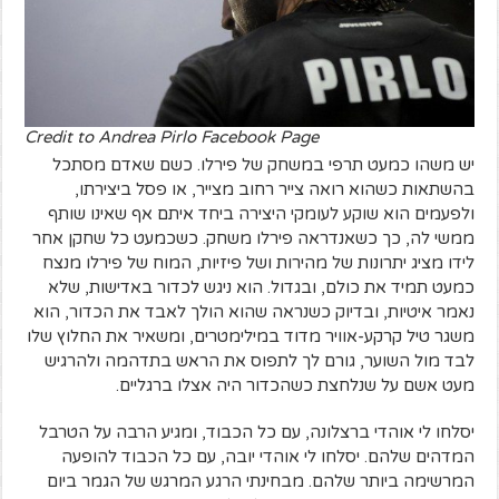
Credit to Andrea Pirlo Facebook Page
יש משהו כמעט תרפי במשחק של פירלו. כשם שאדם מסתכל
בהשתאות כשהוא רואה צייר רחוב מצייר, או פסל ביצירתו,
ולפעמים הוא שוקע לעומקי היצירה ביחד איתם אף שאינו שותף
ממשי לה, כך כשאנדראה פירלו משחק. כשכמעט כל שחקן אחר
לידו מציג יתרונות של מהירות ושל פיזיות, המוח של פירלו מנצח
כמעט תמיד את כולם, ובגדול. הוא ניגש לכדור באדישות, שלא
נאמר איטיות, ובדיוק כשנראה שהוא הולך לאבד את הכדור, הוא
משגר טיל קרקע-אוויר מדוד במילימטרים, ומשאיר את החלוץ שלו
לבד מול השוער, גורם לך לתפוס את הראש בתדהמה ולהרגיש
מעט אשם על שנלחצת כשהכדור היה אצלו ברגליים.
יסלחו לי אוהדי ברצלונה, עם כל הכבוד, ומגיע הרבה על הטרבל
המדהים שלהם. יסלחו לי אוהדי יובה, עם כל הכבוד להופעה
המרשימה ביותר שלהם. מבחינתי הרגע המרגש של הגמר ביום