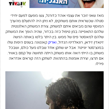
מאז שאני זוכר את עצמי אוהד כדורגל, צצו מפעם לפעם יחידי
סגולה שכשראית אותם משחקים, לא ניתן היה להתעלם מהערך
המוסף שהם מביאים איתם למשחק. צורת המשחק האלגנטית
שלהם התאפיינה במן טיפול כזה בכדור, שהיה הופך את המשחק
שלהם למאסטר פיס של ממש. בין היתר בלטו באותה הנישה
זינאדין זידאן, רונאלדיניו הגדול,
ואריק
קאנטונה
בשנים היפות שלו
במנצ'סטר יונייטד. אבל יש שחקן אחד שבלט מעל כולם, ושבכל
משחק בו הייתי רואה אותו משחק הייתה תחושה של קסם באוויר.
אם תרצו, יצירת אומנות בהתהוות. לשחקן הזה קוראים אנדראה
פירלו.