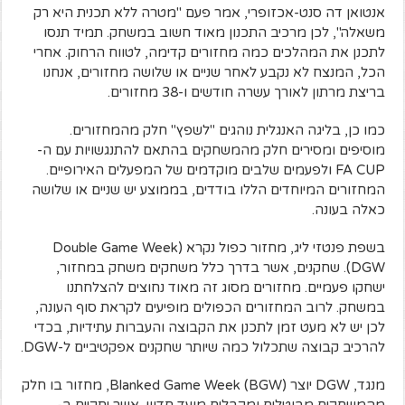
אנטואן דה סנט-אכזופרי, אמר פעם "מטרה ללא תכנית היא רק
משאלה", לכן מרכיב התכנון מאוד חשוב במשחק. תמיד תנסו
לתכנן את המהלכים כמה מחזורים קדימה, לטווח הרחוק. אחרי
הכל, המנצח לא נקבע לאחר שניים או שלושה מחזורים, אנחנו
בריצת מרתון לאורך עשרה חודשים ו-38 מחזורים.
כמו כן, בליגה האנגלית נוהגים "לשפץ" חלק מהמחזורים.
מוסיפים ומסירים חלק מהמשחקים בהתאם להתנגשויות עם ה-
FA CUP ולפעמים שלבים מוקדמים של המפעלים האירופיים.
המחזורים המיוחדים הללו בודדים, בממוצע יש שניים או שלושה
כאלה בעונה.
בשפת פנטזי ליג, מחזור כפול נקרא (Double Game Week
(DGW. שחקנים, אשר בדרך כלל משחקים משחק במחזור,
ישחקו פעמיים. מחזורים מסוג זה מאוד נחוצים להצלחתנו
במשחק. לרוב המחזורים הכפולים מופיעים לקראת סוף העונה,
לכן יש לא מעט זמן לתכנן את הקבוצה והעברות עתידיות, בכדי
להרכיב קבוצה שתכלול כמה שיותר שחקנים אפקטיביים ל-DGW.
מנגד, DGW יוצר (Blanked Game Week (BGW, מחזור בו חלק