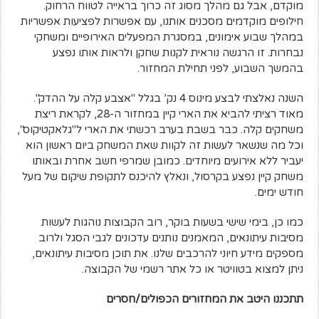
מוקדם, אבל גם מהלך מסוג זה כרוך בראייה לטווח הרחוק.
חילופים מוקדמים מסכנים אותנו, עם אפשרות לפציעות אפשריות
במהלך שבוע אימונים, במסגרת המפעלים האירופיים ומשחקי
נבחרות. זו הרגשה נוראית לקנות שחקן ולראות אותו נפצע
בהמשך השבוע, לפני תחילת המחזור.
השנה נאלצתי לבצע מינוס 4 נק’ בגלל "אצבע קלה על ההדק".
מאוד רציתי להביא את הארי קיין במחזור ה-28, לקראת ריצת
משחקים קלה. כבר בשבת בערב רכשתי את הארי ל"גלאקטיקוס",
וכל מה שנשאר לעשות זה לקוות שאת המשחק ביום ראשון הוא
יעביר ללא אירועים מיוחדים. כמובן שמרפי חשב אחרת ובאותו
משחק קיין נפצע בקרסול, ונאלץ להיכנס לתקופת שיקום של מעל
חודש ימים.
כמו כן, בימי שישי בשעות בוקר, רוב הקבוצות נוהגות לעשות
מסיבות עיתונאים, המאמנים נותנים עדכונים לגבי הסגל ולרוב
מספקים מידע חיוני להרכבים שלנו. את תוכן מסיבות עיתונאים,
ניתן למצוא בטוויטר או כל אתר רשמי של הקבוצה.
תתכננו היטב את המחזורים הכפולים/חסרים