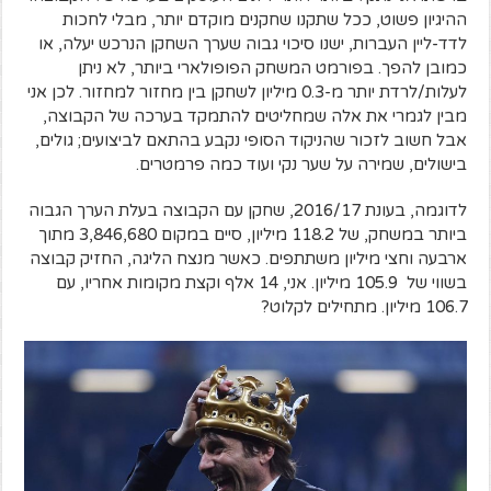
ההיגיון פשוט, ככל שתקנו שחקנים מוקדם יותר, מבלי לחכות
לדד-ליין העברות, ישנו סיכוי גבוה שערך השחקן הנרכש יעלה, או
כמובן להפך. בפורמט המשחק הפופולארי ביותר, לא ניתן
לעלות/לרדת יותר מ-0.3 מיליון לשחקן בין מחזור למחזור. לכן אני
מבין לגמרי את אלה שמחליטים להתמקד בערכה של הקבוצה,
אבל חשוב לזכור שהניקוד הסופי נקבע בהתאם לביצועים; גולים,
בישולים, שמירה על שער נקי ועוד כמה פרמטרים.
לדוגמה, בעונת 2016/17, שחקן עם הקבוצה בעלת הערך הגבוה
ביותר במשחק, של 118.2 מיליון, סיים במקום 3,846,680 מתוך
ארבעה וחצי מיליון משתתפים. כאשר מנצח הליגה, החזיק קבוצה
בשווי של 105.9 מיליון. אני, 14 אלף וקצת מקומות אחריו, עם
106.7 מיליון. מתחילים לקלוט?