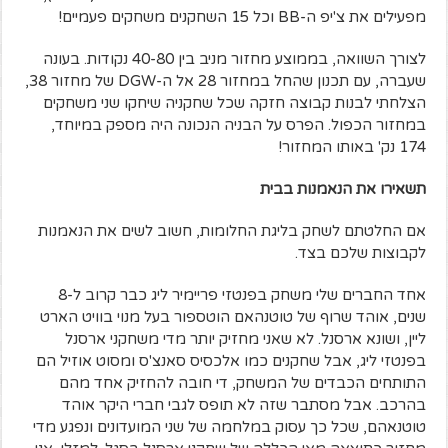
מפעילים את צ'יפ ה-BB וכל 15 השחקנים משחקים פעמיים!
לצורך השוואה, בממוצע מחזור מניב בין 40-80 נקודות. בעונה
שעברה, עם תכנון שהחל במחזור 28 אל ה-DGW של מחזור 38,
הצלחתי לבנות קבוצה חזקה שכל שחקניה שיחקו שני משחקים
במחזור הכפול. הפרס על הבניה הנכונה היה מספק במיוחד,
174 נק' באותו המחזור!
תשאירו את הנאמנות בבית
אם החלטתם לשחק בליגת החלומות, חשוב לשים את הנאמנות
לקבוצות שלכם בצד.
אחד החברים שלי משחק בפנטזי פריימיר ליג כבר קרוב ל-8
שנים, אוהד שרוף של טוטנהאם הוטספור בעל מנוי בוויט הארט
ליין, ושונא ארסנל. לא שאני מחזיק יותר מדי משחקני ארסנל
בפנטזי ליג, אבל שחקנים כמו אלכסיס סאנצ'ס ומסוט אוזיל הם
התותחים הכבדים של המשחק, די חובה להחזיק אחד מהם
בהרכב. אבל מסתבר שזה לא תופס לגבי חברי היקר אוהד
טוטנאהם, שכל כך עסוק במלחמה של שני המועדונים ונפגע מדי