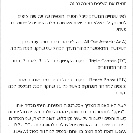
תנצלו את הצ'יפס בצורה נכונה
לפני שנתיים המשחק קיבל תפנית, הוספה של שלושה צ'יפים
למשחק. למי שלא מכיר ישנם שלושה כאלה הניתנים לשימוש חד
פעמי:
(All Out Attack (AoA – הצ'יפ הכי פחות משמעותי מבין
השלושה, המאפשר לבחור מערך הכולל שני שחקני הגנה בלבד.
(Triple Captain (TC – ניקוד הקפטן מוכפל ב-3 ולא ב-2, כמו
ביתר המחזורים.
(Bench Boost (BB – ניקוד ספסל נספר. זאת אומרת אתם
נכנסים למחזור משחקים כאשר כל 15 שחקני הסגל מביאים לכם
נקודות.
AoA לא באמת מצריך אסטרטגיה מסוימת. הייתי מגדיר אותו
כ"פקק" למחזורים בו רוב שחקני ההגנה שלכם ניצבים מול יריבות
קשות והסיכוי לשמור על שער נקי קלוש. לעומת זאת, שני האחרים
מאוד קריטיים. רוב האנשים ימליצו לכם להשתמש ב-TC ו-BB ב-
DGW. תארו לכם מצב בו אתם נכנסים למחזור כפול (DGW),