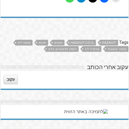
Tags
HAZAVIT
HAZAVIT.CO.IL
הזווית
הזוית
פנטזי ליג
פנטזי פוטבול
פרמייר ליג
רוסלן זולפוגרוב בלוג
עקוב אחרי הכותב
עקוב