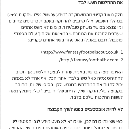
את ההחלטות תעשו לבד
חלק מאוד קריטי מהמשחק זה "מידע עכשווי". אילו שחקנים נפצעו
במהלך השבוע, אילו קרובים להרחקה בעקבות כרטיסים צהובים
ומי נמצא בכושר משחק טוב/ירוד. קיימים לא מעט אתרים
שעוזרים לתרגם את המתרחש במציאות אל תוך עולם הפנטזי
פוטבול, רובם באנגלית. אני נעזר בשני אתרים עיקריים:
http://www.fantasyfootballscout.co.uk/
http://fantasyfootballfix.com/
האינפורמציה ברשת באמת עוזרת לבצע החלטות, אך חשוב
להתייחס אליה כאל טיפ בלבד. אחרי הכל, אף אחד לא באמת
יכול לחזות את המתרחש במגרש. לכן, בסופו של יום, מדובר
בקבוצה שלי, הניקוד שלי, הדירוג שלי, ה"בייבי" שלי. מומלץ מאוד
לעשות החלטות שלכם בלבד.
לא להיות אובססיביים בנוגע לערך הקבוצה
כפי שציינתי קודם לכן, אני קורא לא מעט מידע לגבי הפנטזי ליג
ברשת. אני נתקל ביותר ויותר דיונים העוסקים בערכה של הקבוצה.