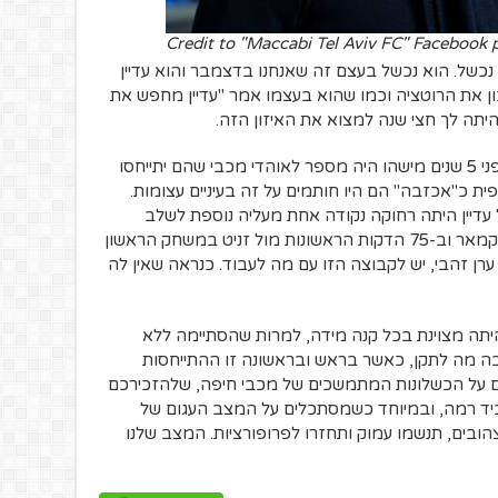
Credit to "Maccabi Tel Aviv FC" Facebook 
כשל. הוא נכשל בעצם זה שאנחנו בדצמבר והוא עדיין
ן את הרוטציה וכמו שהוא בעצמו אמר "עדיין מחפש את
 היתה לך חצי שנה למצוא את האיזון הזה.
משהו אופטימי, בכל זאת? בבקשה: אם לפני 5 שנים מישהו היה מספר לאוהדי מכבי שהם יתייחסו
פית כ"אכזבה" הם היו חותמים על זה בעיניים עצומות.
 עדיין היתה רחוקה נקודה אחת מעליה נוספת לשלב
הנוקאאוט. מכבי גם הראתה במשחק באלקמאר וב-75 הדקות הראשונות מול זניט במשחק הראשון
רן זהבי, יש לקבוצה הזו עם מה לעבוד. כנראה שאין לה
עברה היתה מצוינת בכל קנה מידה, למרות שהסתיימה ללא
בה מה לתקן, כאשר בראש ובראשונה זו ההתייחסות
על הכשלונות המתמשכים של מכבי חיפה, שלהזכירכם
ביד רמה, ובמיוחד כשמסתכלים על המצב העגום של
ובים, תנשמו עמוק ותחזרו לפרופורציות. המצב שלנו