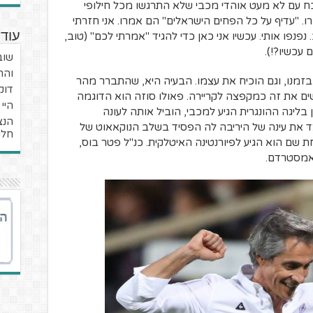
ח עם לא מעט אוהדי מכבי שלא התרגשו מכל חילופי
 "עדיף על כל הפחים הישראלים" הם אמרו. אני חזרתי
נפנפו אותי. עכשיו אני כאן כדי להגיד "אמרתי לכם" (טוב,
עוד 
עכשיו?!).
שוב
והר
ן בזמנו, וגם הוכיח את עצמו. הבעיה היא, שהתברר מהר
דוק
ם את זה כמקפצה לקריירה. פאולו סוזה הוא הדוגמה
היי
בליגה ההונגרית הגיע למכבי, הוביל אותה לעונה
הנצ
ד את עינה של היריבה לה הפסיד בשלב הנוקאאוט של
חלק
ת שם הוא הגיע לפיורנטינה האיטלקית. כנ"ל פטר בוס,
 אמסטרדם.