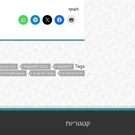
לשתף
Tags
HAZAVIT
HAZAVIT.CO.IL
דרור נוה בל
זווית לחיבורים
מכבי תל אביב
שוטא ארבלדזה
קטגוריות