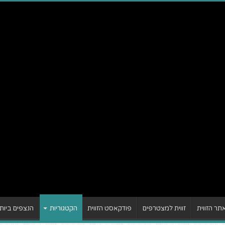
ר הזווית
זווית למצטרפים
פודקאסט הזווית
הקטגוריות
הנצפים ביות