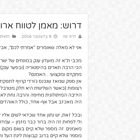
דרוש: מאמן לטווח ארו
דרור נוה
9 בדצמבר 2016
הזווית
אני לא מאלה שאומרים "אמרתי לכם", אב
מכבי ת"א זה מועדון ענק במונחים של ישר
הכי הרבה תארים בהיסטוריה (ובפער ענק), 
מתקדם ומקצועי…האמנם?
אין ספק שמאז שנכנס ג'ורדי קרויף לתפקיד
רצופות (כאשר השלישית היא חלק מטרבל ע
היריבה המיתולוגית מחיפה והרבה נחת לא
היה מאכזב אבל אף-אחד, כולל האוהדים,
ובכל זאת, יש נתון אחד שכדאי לשים אליו 
מאמנים. זה מספר שלא קיים בשום מקום ב
מספר שלא קיים ברוב קבוצות ליגת העל וה