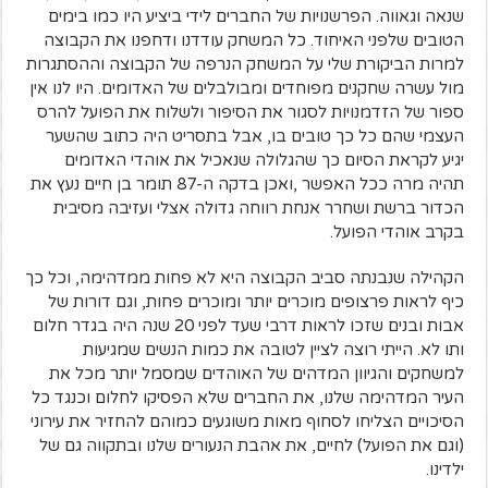
שנאה וגאווה. הפרשנויות של החברים לידי ביציע היו כמו בימים
הטובים שלפני האיחוד. כל המשחק עודדנו ודחפנו את הקבוצה
למרות הביקורת שלי על המשחק הנרפה של הקבוצה וההסתגרות
מול עשרה שחקנים מפוחדים ומבולבלים של האדומים. היו לנו אין
ספור של הזדמנויות לסגור את הסיפור ולשלוח את הפועל להרס
העצמי שהם כל כך טובים בו, אבל בתסריט היה כתוב שהשער
יגיע לקראת הסיום כך שהגלולה שנאכיל את אוהדי האדומים
תהיה מרה ככל האפשר ,ואכן בדקה ה-87 תומר בן חיים נעץ את
הכדור ברשת ושחרר אנחת רווחה גדולה אצלי ועזיבה מסיבית
בקרב אוהדי הפועל.
הקהילה שנבנתה סביב הקבוצה היא לא פחות ממדהימה, וכל כך
כיף לראות פרצופים מוכרים יותר ומוכרים פחות, וגם דורות של
אבות ובנים שזכו לראות דרבי שעד לפני 20 שנה היה בגדר חלום
ותו לא. הייתי רוצה לציין לטובה את כמות הנשים שמגיעות
למשחקים והגיוון המדהים של האוהדים שמסמל יותר מכל את
העיר המדהימה שלנו, את החברים שלא הפסיקו לחלום וכנגד כל
הסיכויים הצליחו לסחוף מאות משוגעים כמוהם להחזיר את עירוני
(וגם את הפועל) לחיים, את אהבת הנעורים שלנו ובתקווה גם של
ילדינו.