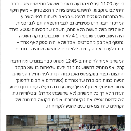
בשעה 11:00 קיבלתי הודעה מאמיר ששאל מתי אני יוצא – כבר
הייתי לבוש וקבענו להיפגש בפיצוציה ליד האצטדיון – מעיין חיקוי
של התרבות האנגלית להיפגש בפאב ולשתות לפני האירוע
המרכזי. רובנו היינו פסימיים גם לגבי התוצאה וגם לגבי כמות
האוהדים בשל השעה הלא נוחה, חשבנו שמקסימום 2000 ביחד
יהיה הישג. טענתי שנפסיד 4:1 לאחר שנכבוש בדקה השנייה
ונחטוף קאמבק מהסרטים. אבל שלא יהיה ספק לאף אחד –
תכננו לעודד את הקבוצה ללא קשר לתוצאה שתהיה במגרש.
המשחק אמור להיפתח ב-12:45 ואנחנו כבר במגרש ואין הרבה
קהל, אני מתחיל לחשוש גם מזה ידענו שלפחות בנושא הקהל
והתצוגה ננצח בנוקאאוט ואכן כמה דקות לפני תחילת המשחק
הגיעה כמות מכובדת של אוהדים (אשדודים אוהבים ל'דפוק'
איחור אופנתי). ארגון 'הלגיון' עשה עבודה מעולה עם תכנון וביצוע
העידוד לאורך כל המשחק (לא שחשבתי אחרת) ובטלוויזיה ניתן
היה לראות אפילו את ג'קי וחבורתו צופים בקנאה בתצוגה של
הקהלים שהיו צמאים שנים להגיע לנקודה זו.