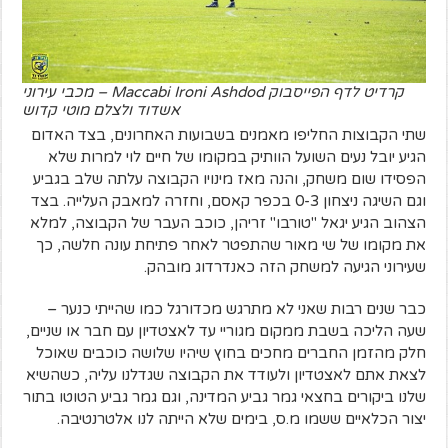
קרדיט לדף הפייסבוק Maccabi Ironi Ashdod – מכבי עירוני
אשדוד ולצלם מוטי קדוש
שתי הקבוצות החליפו מאמנים בשבועות האחרונים, בצד האדום
הגיע יובל נעים השועל הוותיק במקומו של חיים לוי למרות שלא
הפסידו שום משחק, והנה מאז מינויו הקבוצה עלתה שלב בגביע
וגם השיגה ניצחון 0-3 בכפר קאסם, וחזרה למאבק העלייה. בצד
הצהוב הגיע יגאל "טורבו" זריהן, כוכב העבר של הקבוצה, למלא
את מקומו של שי מאור שהתפטר לאחר פתיחת עונה חלשה, כך
שעירוני הגיעה למשחק הזה כאנדרדוג מובהק.
כבר שנים רבות שאני לא מתרגש מכדורגל כמו שהייתי כנער –
שעה הליכה בשבת ממקום מגוריי עד לאצטדיון עם חבר או שניים,
חלק מהזמן החברים מחכים בחוץ שיהיו שלושה כוכבים שאוכל
לצאת אתם לאצטדיון ולעודד את הקבוצה שגדלנו עליה, כשהשיא
שלנו ביקורים בחצאי גמר גביע המדינה, וגם גמר גביע הטוטו בתור
יצור הכלאיים ששמו מ.ס, בימים שלא הייתה לנו אלטרנטיבה.