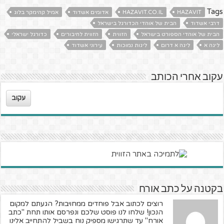
Tags
HAZAVIT
HAZAVIT.CO.IL
אדומים אשדוד
אמיל קהימקר בלוג
דרבי אשדוד
הבית של אוהדי הכדורגל בישראל
הבית של אוהדי הספורט בישראל
הזווית
הזווית לחיבורים
כדורגל ישראלי
ליגה א
ליגה א דרום
ליגות נמוכות
עירוני אשדוד
עקוב אחרי הכותב
עקוב
בקטנה על כתב אורח
רוצים לכתוב אבל פוחדים ממחויבות? הגעתם למקום
הנכון! שלחו לנו פוסט שלכם ונפרסם אותו תחת "כתב
אורח" עד שתרגישו מספיק נוח בשביל להתחייב אלינו