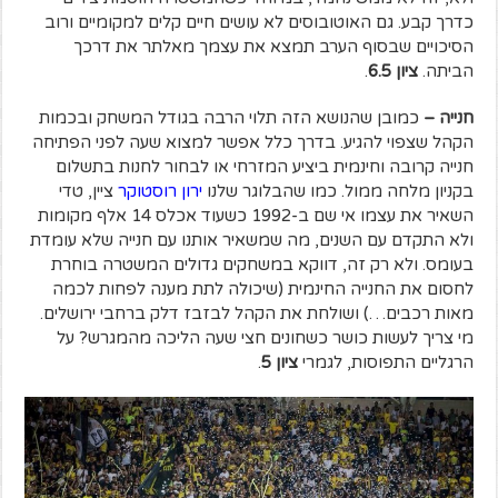
כדרך קבע. גם האוטובוסים לא עושים חיים קלים למקומיים ורוב
הסיכויים שבסוף הערב תמצא את עצמך מאלתר את דרכך
הביתה.
ציון 6.5
.
חנייה –
כמובן שהנושא הזה תלוי הרבה בגודל המשחק ובכמות
הקהל שצפוי להגיע. בדרך כלל אפשר למצוא שעה לפני הפתיחה
חנייה קרובה וחינמית ביציע המזרחי או לבחור לחנות בתשלום
בקניון מלחה ממול. כמו שהבלוגר שלנו
ירון רוסטוקר
ציין, טדי
השאיר את עצמו אי שם ב-1992 כשעוד אכלס 14 אלף מקומות
ולא התקדם עם השנים, מה שמשאיר אותנו עם חנייה שלא עומדת
בעומס. ולא רק זה, דווקא במשחקים גדולים המשטרה בוחרת
לחסום את החנייה החינמית (שיכולה לתת מענה לפחות לכמה
מאות רכבים…) ושולחת את הקהל לבזבז דלק ברחבי ירושלים.
מי צריך לעשות כושר כשחונים חצי שעה הליכה מהמגרש? על
הרגליים התפוסות, לגמרי
ציון 5
.