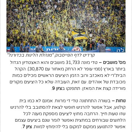
קרדיט לדף הפייסבוק "מנהלת הליגות בכדורגל"
מס' מושבים –
טדי מונה 31,733 מושבים והוא האצטדיון הגדול
ביותר בארץ (סמי עופר לא הרחק מאחור עם 30,870). הקהל
הבית"רי לא מאכזב ורוב הזמן היציעים הראשיים מכילים כמות
מכובדת של אוהדים. עם זאת, העובדה שלא כל היציעים מקורים
מורידה קצת את המאזן. תתפנקו ב
ציון 9
.
נוחות –
בשורה התחתונה טדי די מרווח. אמנם לא כמו בית
קולנוע, אבל אפשר להרגיש חופשי לצאת להסתובב בלי להרגיש
שזו טעות חייך. הרחבה מחוץ ליציעים מספקת מענה לכל
הלחוצים שבורחים במחצית ואפשר לומר שגם ביציעים עצמם
אפשר להתנועע ממקום למקום בלי להימחץ למוות.
ציון 7
.