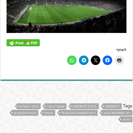
לשתף
Tags
HAZAVIT
HAZAVIT.CO.IL
אצטדיון טדי
ביתר ירושלים
דור שאלתיאל בלוג
דירוג האצטדיונים הגדול
הזווית
הזווית לחיבורים
הזוית