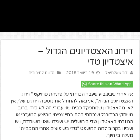
דירוג האצטדיונים הגדול –
איצטדיון טדי
דור שאלתיאל
19 בינואר 2018
הזווית לחיבורים
Share this on WhatsApp
אז אחרי שבשבוע שעבר הכרזתי על פתיחת פרויקט
"דירוג
האצטדיונים הגדול"
, אני גאה להתחיל את מסע הדירוגים שלי, איך
לא, מהאצטדיון שמתפקד כבית שני עבורי. זה לא סוד, ברוב
משחקי הכדורגל שנכחתי בהם בחיי צפיתי מהיציע המערבי או
המזרחי באצטדיון טדי בירושלים. יש שיגידו שאני משוחדת, ויש
שיבינו בקרוב למה המשפט "טדי בשיפוצים אחרי המכבייה"
מעלה בי חיוך.