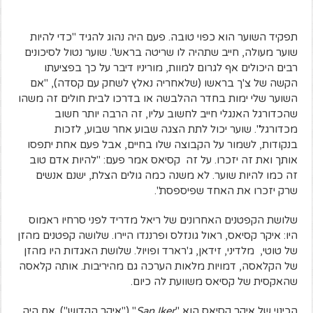
תפקיד השוער הוא כפוי טובה. פעם היה נהוג להגיד "כדי להיות
שוער מעולה, חייב שתהיה לו שריטה בראש". שוער נטול לסיכונים
רבים היכולים אף לגרום למוות, מוריניו דיבר על כך בפציעתו
הקשה של צ'ך בראשו (שלאחריה נאלץ לשחק עם קסדה), "אם
השוער שלי ימות בחדר ההלבשה או בדרכו לבית חולים זה משהו
שהכדורגל האנגלי חייב לחשוב עליו, זה הרבה יותר חשוב
מכדורגל". שוער יכול לתת הצגה שבוע אחר שבוע, לזכות
בנקודות, לשמור על הקבוצה שלו בחיים, אבל פעם אחת יתפסו
אותך ואת זה יזכרו. על זה קסיאס אמר פעם: "להיות אדם טוב
זה כמו להיות שוער. לא משנה כמה גולים הצלת, ישנם אנשים
שרק יזכרו את האחד שפיספסת".
שלושת הקפטנים האחרונים של ריאל מדריד לפני סרחיו ראמוס
היו: איקר קסיאס, ראול גונזלס ופרננדו היירו. שלושה קפטנים מהזן
של טוטי, מלדיני, זידאן, ג'רארד ופויול. שלושת האגדות היו מהזן
של הקלאסה, דמויות מלאות הערכה גם מהיריבות. אותה קלאסה
שהאקסית של קסיאס משוועת לה כיום.
הכינוי של איקר קסיאס הוא "
San Iker
" ("איקר הקדוש"). אם היה