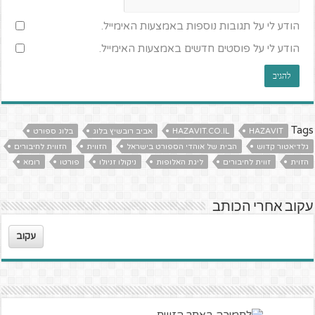
הודע לי על תגובות נוספות באמצעות האימייל.
הודע לי על פוסטים חדשים באמצעות האימייל.
Tags
HAZAVIT
HAZAVIT.CO.IL
אביב רובשיץ בלוג
בלוג ספורט
גלדיאטור קדוש
הבית של אוהדי הספורט בישראל
הזווית
הזווית לחיבורים
הזוית
זווית לחיבורים
ליגת האלופות
ניקולו זניולו
פורטו
רומא
עקוב אחרי הכותב
עקוב