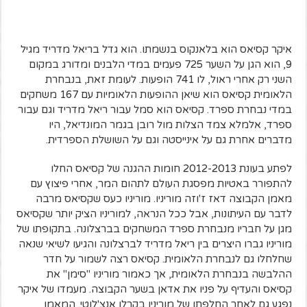
איקר קסיאס הוא בלאנקוס בנשמתו. הוא גדל בריאל מדריד מגיל
9, הוא הגן על השער 725 פעמים במדי הלבנים ומדורג במקום
השני רק אחרי ראול, לו 741 הופעות. לעומת זאת, בנבחרת
הלאומית קסיאס הוא שיאן ההופעות הלאומיות עם 167 משחקים
במדי נבחרת ספרד. קסיאס הוא סמל עבור ריאל מדריד וגם עבור
ספרד, אלמלא צמד הצלות מול רובן בגמר המונדיאל, היו
מדברים אחרת גם על אינייסטה וגם על השושלת הספרדית.
לפתע בעונת 2012-2013 חומות ההגנה של קסיאס החלו
להתפורר באטיות מפסגת העולם לתהום המר, אחרי פיצוץ עם
מאמן הקבוצה דאז ז'וזה מוריניו. מוריניו כעס שקסיאס מרבה
לדבר עם העיתונות, אבל ככל הנראה, למוריניו הציק יותר שקסיאס
מגן על חבריו מנבחרת ספרד המשחקים בברצלונה. בתקופתו של
מוריניו גברו היצרים בין ריאל מדריד לברצלונה והגיעו לשיאי שנאה
שחלחלו גם לנבחרת הלאומית. קסיאס רצה לשמור על חדר
ההלבשה בנבחרת הלאומית, אך כאמור מוריניו "סימן" את
קסיאס והעדיף על פניו את אדאן בשער הקבוצה. מעמדו של איקר
נפגע גם לאחר החלפתו של מוריניו בקרלו אנצ'לוטי. המאמן