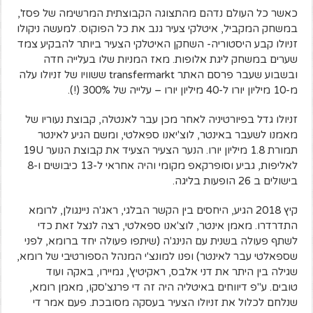
כאשר כל העולם נדהם מהתצוגה הקבוצתית המרשימה של פסז',
במשחק המקביל, איטלקי צעיר גנב את כל הפוקוס. למעשה ניקולו
זניולו קבע היסטוריה- השחקן האיטלקי הצעיר ביותר להבקיע צמד
שערים במשחק ליגת אלופות. מאז המניות שלו בעלייה חדה
ובשבוע שעבר פרסם האתר transfermarkt ששוויו של זניולו עלה
מ-10 מיליון יורו ל-40 מיליון יורו – עלייה של 300% (!).
זניולו גדל בפיורטיניה לאחר מכן עבר לאנטלה, קבוצת נעוריו של
מאמנו לשעבר באינטר, לוצ'יאנו ספאלטי, ומשם הגיע לאינטר
תמורת 1.8 מיליון יורו. הנער הצעיר הצעיד את קבוצת הנוער 19U
לאליפות, גביע וסופרקאפ מקומי והיה אחראי ל-13 כיבושים ו-8
בישולים ב 26 הופעות בליגה.
קיץ 2018 הגיע, היחסים בין הקשר הבלגי, ראג'ה ניינגולן, לרומא
התדרדרו. מאמן אינטר, לוצ'אנו ספאלטי, רצה לנצל זאת כדי
לשתף פעולה בשנית עם הנינג'ה (שיתפו פעולה יחד ברומא, לפני
שספאלטי עבר לאינטר) ופנו למונצ'י המנהל הספורטיבי של רומא,
שגילה בין היתר את דני אלבס, ראקיטיץ', גמיירו, באקה ועוד
טובים. ע"פ דיווחים באיטליה היה זה די פרנצ'סקו, מאמן רומא,
שנלחם לכלול את זניולו הצעיר בעסקה מסובכת. פעם אמר די