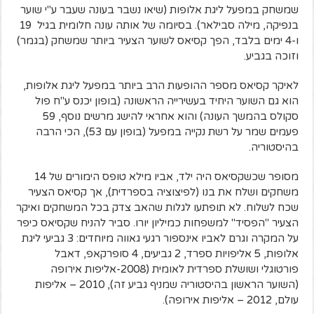
שמשחק במפעל ליגת אלופות (שיאו נשבר בעונה שעבר ע"י שוער
בנפיקה, מילה סבילאר). בסיומה של אותה עונה חלומית בגיל 19
ו-4 ימים בלבד, הפך קסיאס לשוער הצעיר ביותר שמשחק (בגמר)
וזוכה בגביע.
לאיקר קסיאס מספר ההופעות הרב ביותר במפעל ליגת אלופות,
הוא גם השוער היחיד בעשירייה הראשונה (בופון יכנס ע"ח פול
סקולס בהמשך העונה) והוא אחראי להישג מרשים נוסף, 59
פעמים שמר על רשת נקייה במפעל (בופון עם 53), הכי הרבה
בהיסטוריה.
מסופר שכשקסיאס היה ילד, אביו מילא טופס הימורים של 14
משחקים ושלח את בנו (לפיצוציה בספרדית), אך קסיאס הצעיר
שכח לשלוח. לא תופתעו לגלות שהאב צדק בכל המשחקים ואיקר
הצעיר "הפסיד" למשפחות כמיליון יורו. סביר להניח שקסיאס כיפר
על המקרה וגרם לאביו אינספור רגעי גאווה מיוחדים: 3 גביעי ליגת
אלופות, 5 אליפויות ספרד, 2 גביעים, 4 סופרקאפ, דאבל
פורטוגלי ושושלת ספרדית לאומית (2008-אליפות אירופה
(השוער הראשון בהיסטוריה שמניף גביע זה), 2010 – אליפות
עולם, 2012 – אליפות אירופה).