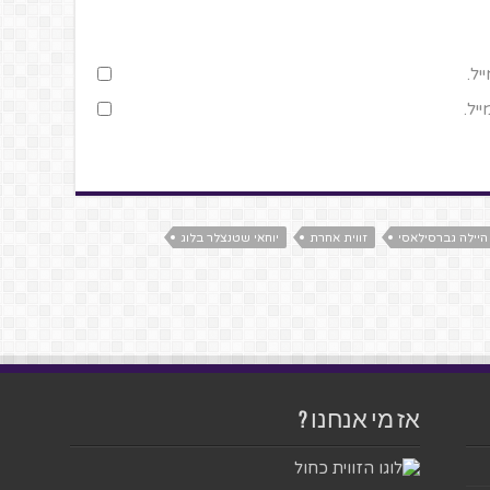
יל.
יל.
היילה גברסילאסי
זווית אחרת
יוחאי שטנצלר בלוג
אז מי אנחנו ?