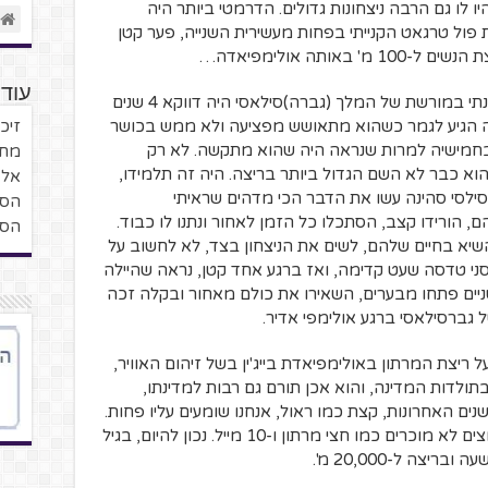
והיו לו גם הרבה ניצחונות גדולים. הדרמטי ביותר היה
 ב-2000 כשהקדים את פול טרגאט הקנייתי בפחות מעשירית השנייה, פער קטן
אותה אולימפיאדה…
עוד 
למרות כל שיאים, הרגע הגדול ביותר מבחינתי במורשת של המלך (גברה)סילאסי היה דווקא 4 שנים
לה הגיע לגמר כשהוא מתאושש מפציעה ולא ממש בכושר
זיכר
 עצמו בחמישיה למרות שנראה היה שהוא מתקשה. לא רק
מחש
וא כבר לא השם הגדול ביותר בריצה. היה זה תלמידו,
אל 
סילסי סהינה עשו את הדבר הכי מדהים שראיתי
הסי
 הורידו קצב, הסתכלו כל הזמן לאחור ונתנו לו כבוד.
הסיפ
שיא בחיים שלהם, לשים את הניצחון בצד, לא לחשוב על
ני טדסה שעט קדימה, ואז ברגע אחד קטן, נראה שהיילה
ניים פתחו מבערים, השאירו את כולם מאחור ובקלה זכה
גברסילאסי ברגע אולימפי אדיר.
 ריצת המרתון באולימפיאדת בייג'ין בשל זיהום האוויר,
תולדות המדינה, והוא אכן תורם גם רבות למדינתו,
ם האחרונות, קצת כמו ראול, אנחנו שומעים עליו פחות.
הוא עדיין ממשיך לנסות לרוץ בכל מיני מירוצים לא מוכרים כמו חצי מרתון ו-10 מייל. נכון להיום, בגיל