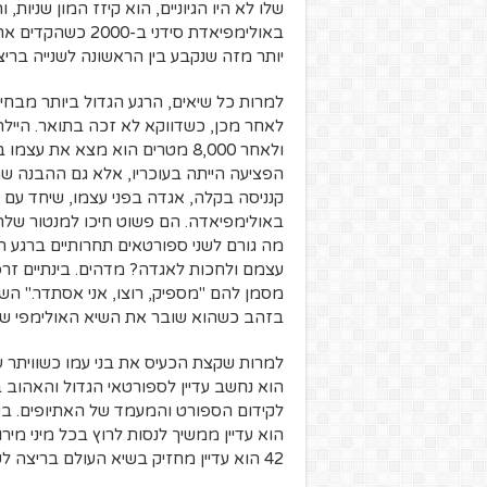
שלו לא היו הגיוניים, הוא קיזז המון שניות, 
באולימפיאדת סידני
יותר מזה שנקבע בין הראשונה לשנייה בריצת הנשים ל-100 מ' ב
לאחר מכן, כשדווקא לא זכה בתואר. היי
ולאחר 8,000 מטרים הוא מצא את
הפציעה הייתה בעוכריו, אלא גם ההבנה שה
קנניסה בקלה, אגדה בפני עצמו, שיחד עם 
באולימפיאדה. הם פשוט חיכו למנטור שלהם,
מה גורם לשני ספורטאים תחרותיים ברגע ה
עצמם ולחכות לאגדה? מדהים. בינתיים זרס
מסמן להם "מספיק, רוצו, אני אסתדר." הש
בזהב כשהוא שובר את השיא האולימפי של 
למרות שקצת הכעיס את בני עמו כשוויתר על
הוא נחשב עדיין לספורטאי הגדול והאהוב ב
לקידום הספורט והמעמד של האתיופים. בשני
42 הוא עדיין מחזיק בשיא העולם בריצה לשעה ובריצה ל-20,000 מ'.