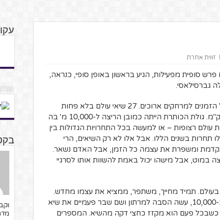
עקוב
זווית אחרת
פרש סופית מפעילות, הגיע בראשון באופן סופי, כנראה,
לה גברסילאסי.
רבים מגדירים את האתיופי כרץ הגדול בכל הזמנים למרחקים ארוכים. 27 שיאי עולם בלא פחות
מ-14 מקצים שונים, בין 2,000 מטר ל-42 ק"מ. גולת הכותרת הייתה כמובן הריצה ל-10,000 מ' בה
דליות זהב רצופות ו-4 אליפויות עולם רצופות – או למעשה בכל התחרויות הגדולות בין
א שלא הייתה לו תחרות בשנים הללו. אבל אלו לא רק השיאים, הרי
בקטנ
תקדמת ומשפרת את עצמה כל הזמן, אבל האדם נשאר.
צה במוט, אבל מישהו יכול באמת להשוות אותו לסרגיי
בעולם. תמיד מחייך, משתפר, ממציא את עצמו מחדש.
כשכבר לא יכול היה להתחרות על הזהב ב-10,000, עשה הסבה למרתון ושם שבר פעמיים את שיא
וקב
ולם, שנה אחר שנה, ב-2007 וב-2008, כשבכל פעם הוא מקזז כחצי דקה מהשיא. המספרים
מדר