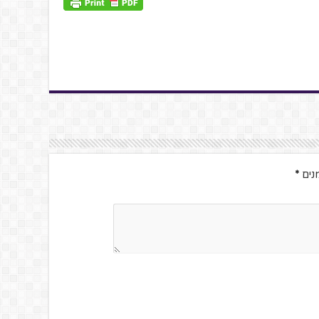
נים
*